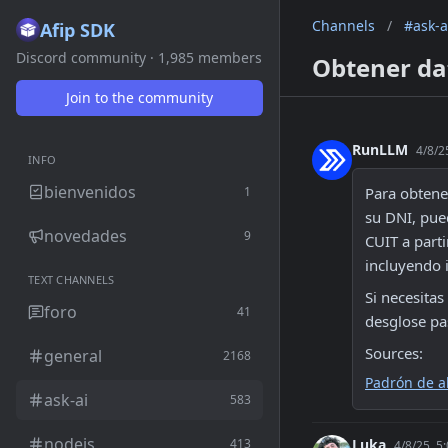
Channels
/
#ask-a
Afip SDK
Discord community · 1,985 members
Obtener da
Join to the community
RunLLM
4/8/2
INFO
bienvenidos
1
Para obtener
su DNI, pued
novedades
9
CUIT a parti
incluyendo 
TEXT CHANNELS
Si necesita
foro
41
desglose pa
Sources:
general
2168
Padrón de a
ask-ai
583
nodejs
413
Luka
4/8/25, 5