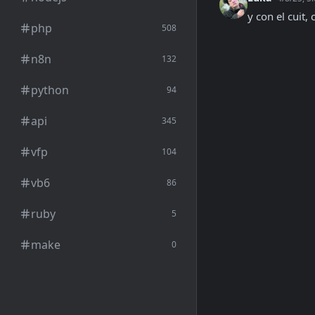
y con el cuit
php
508
n8n
132
python
94
api
345
vfp
104
vb6
86
ruby
5
make
0