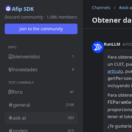
Channels
/
#ask-a
Afip SDK
Discord community · 1,986 members
Obtener dat
Join to the community
RunLLM
4/7/2
INFO
bienvenidos
1
Para obtener
un CUIT, pue
novedades
9
artículo
getPerson
TEXT CHANNELS
incluyendo l
foro
41
FEParamGe
general
2168
proporciona
tener el tok
ask-ai
583
¿Te gustarí
nodejs
413