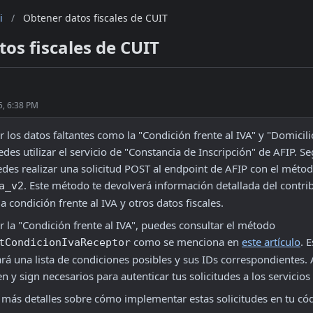
i
/
Obtener datos fiscales de CUIT
os fiscales de CUIT
5, 6:38 PM
 los datos faltantes como la "Condición frente al IVA" y "Domicili
des utilizar el servicio de "Constancia de Inscripción" de AFIP. S
. Este método te devolverá información detallada del contrib
a_v2
a condición frente al IVA y otros datos fiscales.
Para obtener la "Condición frente al IVA", puedes consultar el método 
 como se menciona en 
este artículo
. 
tCondicionIvaReceptor
rá una lista de condiciones posibles y sus IDs correspondientes. 
en y sign necesarios para autenticar tus solicitudes a los servicio
a más detalles sobre cómo implementar estas solicitudes en tu có