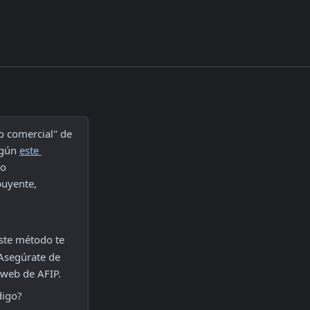
o comercial" de 
egún 
este 
, puedes realizar una solicitud POST al endpoint de AFIP con el método 
uyente, 
Este método te 
Asegúrate de 
s web de AFIP.
digo?