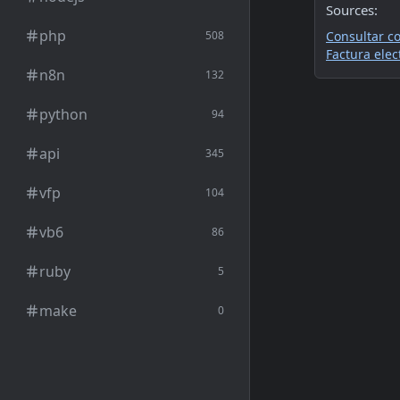
Sources:
php
508
Consultar co
Factura elec
n8n
132
python
94
api
345
vfp
104
vb6
86
ruby
5
make
0