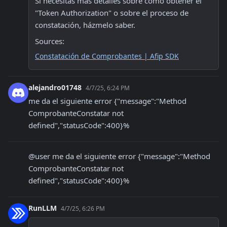
Si necesitas más detalles sobre cómo obtener el 
"Token Authorization" o sobre el proceso de 
constatación, házmelo saber.
Sources:
Constatación de Comprobantes | Afip SDK
alejandro01748
4/7/25, 6:24 PM
me da el siguiente error {"message":"Method 
ComprobanteConstatar not 
defined","statusCode":400}%
@user me da el siguiente error {"message":"Method 
ComprobanteConstatar not 
defined","statusCode":400}%
RunLLM
4/7/25, 6:26 PM