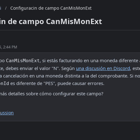
i
/
Configuracin de campo CanMisMonExt
in de campo CanMisMonExt
5, 2:44 PM
po 
, si estás facturando en una moneda diferente a
CanMisMonExt
, debes enviar el valor "N". Según 
una discusión en Discord
, est
a cancelación en una moneda distinta a la del comprobante. Si no
 es diferente de "PES", puede causar errores.
onId
más detalles sobre cómo configurar este campo? 
cussion