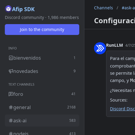
Channels
/
#ask-a
Afip SDK
Discord community · 1,986 members
Configurac
Join to the community
RunLLM
4/7/2
INFO
bienvenidos
1
Para el cam
comprobante
novedades
9
se permite l
campo, y 
M
TEXT CHANNELS
¿Necesitas 
foro
41
Sources:
general
2168
Discord Dis
ask-ai
583
nodejs
413