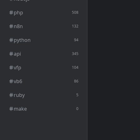
php
508
n8n
132
python
94
api
345
vfp
104
vb6
86
ruby
5
make
0