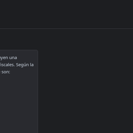
uyen una 
variedad de facturas, notas de débito y crédito, recibos, y otros documentos fiscales. Según la 
 son: