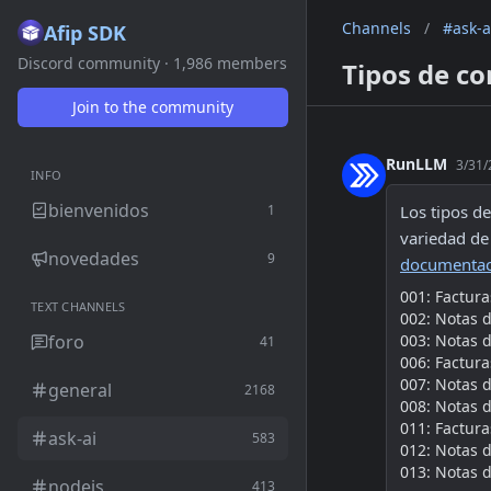
Channels
/
#ask-a
Afip SDK
Discord community · 1,986 members
Tipos de c
Join to the community
RunLLM
3/31/
INFO
bienvenidos
1
Los tipos d
novedades
9
documentac
001: Factura
TEXT CHANNELS
002: Notas 
foro
003: Notas d
41
006: Factura
007: Notas 
general
2168
008: Notas d
011: Factura
ask-ai
583
012: Notas 
013: Notas d
nodejs
413