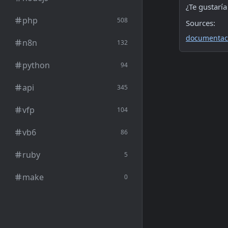
¿Te gustarí
php
508
Sources:
documentac
n8n
132
python
94
api
345
vfp
104
vb6
86
ruby
5
make
0