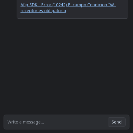
Afip SDK - Error (10242) El campo Condicion IVA 
receptor es obligatorio
Write a message...
Send