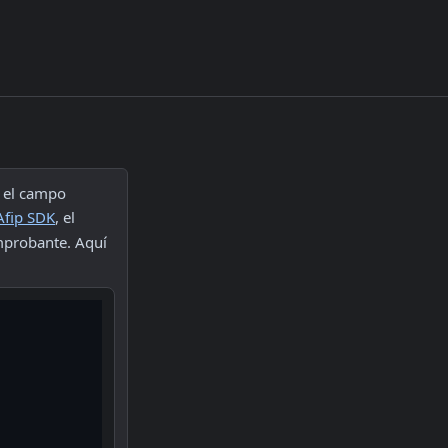
Para conformar un body para un comprobante con IVA exento, debes utilizar el campo 
Afip SDK
, el 
mprobante. Aquí 