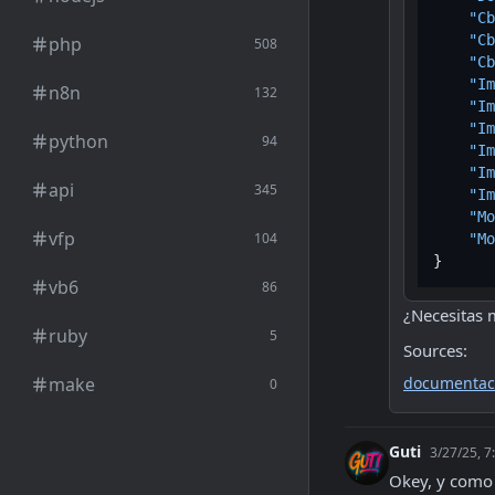
"Cb
"Cb
php
508
"Cb
"Im
n8n
132
"Im
"Im
python
94
"Im
"Im
api
345
"Im
"Mo
vfp
104
"Mo
}
vb6
86
¿Necesitas 
ruby
5
Sources:
make
documentaci
0
Guti
3/27/25, 7
Okey, y como 