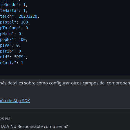
teDesde"
:
1
,
teHasta"
:
1
,
teFch"
:
20231220
,
pTotal"
:
100
,
pTotConc"
:
0
,
pNeto"
:
0
,
pOpEx"
:
100
,
pIVA"
:
0
,
pTrib"
:
0
,
nId"
:
"PES"
,
nCotiz"
:
1
más detalles sobre cómo configurar otros campos del comproban
ón de Afip SDK
:25 PM
I.V.A No Responsable como seria?