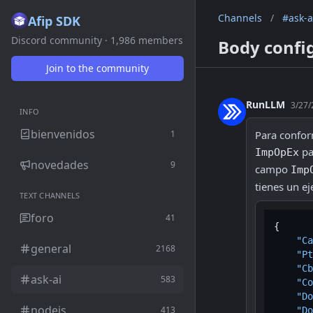
Channels
/
#ask-a
Afip SDK
Discord community · 1,986 members
Body confi
Join to the community
RunLLM
3/27/
INFO
bienvenidos
1
 p
ImpOpEx
novedades
9
campo 
Imp
tienes un e
TEXT CHANNELS
foro
41
{
"Ca
general
2168
"Pt
"Cb
ask-ai
583
"Co
"Do
nodejs
413
"Do