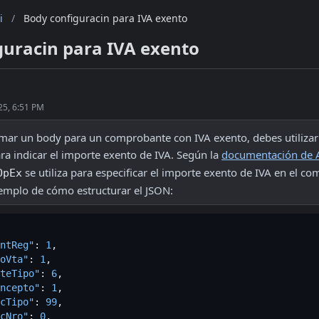
i
/
Body configuracin para IVA exento
guracin para IVA exento
25, 6:51 PM
ara indicar el importe exento de IVA. Según la 
documentación de 
 se utiliza para especificar el importe exento de IVA en el co
OpEx
jemplo de cómo estructurar el JSON:
ntReg"
:
1
,
oVta"
:
1
,
teTipo"
:
6
,
ncepto"
:
1
,
cTipo"
:
99
,
cNro"
:
0
,