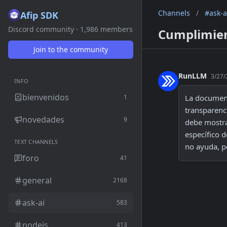
Channels
/
#ask-a
Afip SDK
Discord community · 1,986 members
Cumplimien
Join to the community
RunLLM
3/27/
INFO
bienvenidos
1
La document
transparenci
novedades
9
debe mostrar
específico 
TEXT CHANNELS
no ayuda, p
foro
41
general
2168
ask-ai
583
nodejs
413