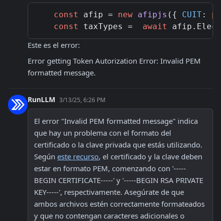
const
 afip = 
new
afipjs
({ 
CUIT
: 
p
const
 taxTypes =  
await
 afip.
Elec
Este es el error:
Error getting Token Autorization Error: Invalid PEM 
formatted message.
RunLLM
3/13/25, 6:26 PM
El error "Invalid PEM formatted message" indica 
que hay un problema con el formato del 
certificado o la clave privada que estás utilizando. 
Según 
este recurso
, el certificado y la clave deben 
estar en formato PEM, comenzando con '-----
BEGIN CERTIFICATE-----' y '-----BEGIN RSA PRIVATE 
KEY-----', respectivamente. Asegúrate de que 
ambos archivos estén correctamente formateados 
y que no contengan caracteres adicionales o 