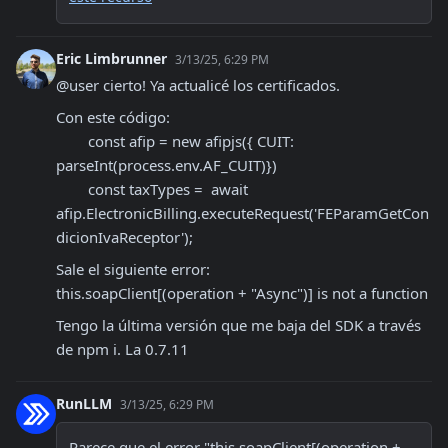
Eric Limbrunner
3/13/25, 6:29 PM
@user cierto! Ya actualicé los certificados.
Con este código:

        const afip = new afipjs({ CUIT: 
parseInt(process.env.AF_CUIT)})

        const taxTypes =  await 
afip.ElectronicBilling.executeRequest('FEParamGetCon
dicionIvaReceptor');
Sale el siguiente error:

this.soapClient[(operation + "Async")] is not a function
Tengo la última versión que me baja del SDK a través 
de npm i. La 0.7.11
RunLLM
3/13/25, 6:29 PM
Parece que el error "this.soapClient[(operation + 