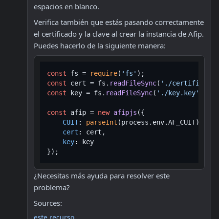
espacios en blanco.
Verifica también que estás pasando correctamente 
el certificado y la clave al crear la instancia de Afip. 
Puedes hacerlo de la siguiente manera:
const
 fs = 
require
(
'fs'
const
 cert = fs.
readFileSync
(
'./certificado.
const
 key = fs.
readFileSync
(
'./key.key'
, {
en
const
 afip = 
new
afipjs
({

CUIT
: 
parseInt
(process.
env
.
AF_CUIT
),

cert
: cert,

key
: key

¿Necesitas más ayuda para resolver este 
problema?
Sources:
este recurso