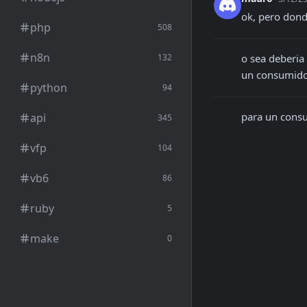
ok, pero dond
php
508
n8n
132
o sea deberia
un consumido
python
94
para un consu
api
345
vfp
104
vb6
86
ruby
5
make
0