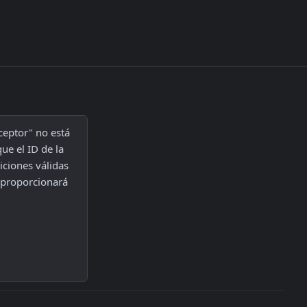
eptor" no está 
ue el ID de la 
ciones válidas 
 proporcionará 