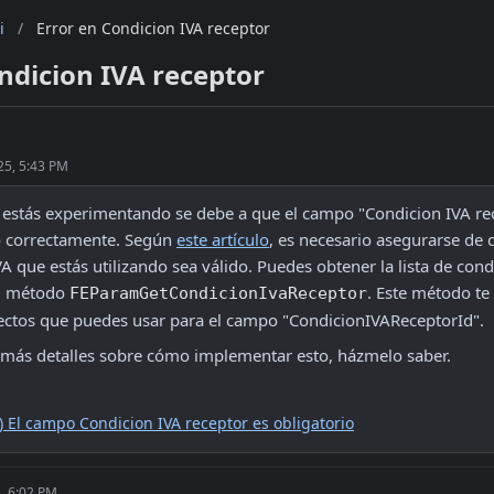
i
/
Error en Condicion IVA receptor
ndicion IVA receptor
25, 5:43 PM
e estás experimentando se debe a que el campo "Condicion IVA rec
 correctamente. Según 
este artículo
, es necesario asegurarse de q
A que estás utilizando sea válido. Puedes obtener la lista de condi
el método 
. Este método te
FEParamGetCondicionIvaReceptor
rectos que puedes usar para el campo "CondicionIVAReceptorId".
s más detalles sobre cómo implementar esto, házmelo saber. 
) El campo Condicion IVA receptor es obligatorio
, 6:02 PM