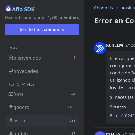
Channels
/
#ask-a
Afip SDK
Discord community · 1,985 members
Error en Co
Join to the community
RunLLM
3/12/
INFO
bienvenidos
1
El error qu
configurado
novedades
9
condición IV
utilizando 
TEXT CHANNELS
los IDs cor
foro
41
Si necesita
Sources:
general
2168
Error (10242
ask-ai
583
nodejs
413
mauro
3/12/25