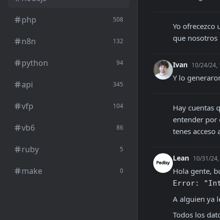
php
508
Yo ofrecezco u
que nosotros
n8n
132
python
94
Ivan
10/24/24,
Y lo generaron
api
345
vfp
104
Hay cuentas q
entender por q
vb6
86
tenes acceso 
ruby
5
Lean
10/31/24,
make
Hola gente, b
0
Error: "In
A alguien ya 
Todos los dat