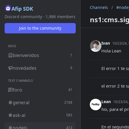
Channels
/
#node
Afip SDK
Discord community · 1,986 members
ns1:cms.sig
Join to the community
Ivan
10/23/24,
INFO
Hola Lean
bienvenidos
1
novedades
9
El error 1 te 
TEXT CHANNELS
el error 2 te 
foro
41
Lean
general
10/23/24,
2168
No, para el p
ask-ai
583
En el segundo
nodejs
413