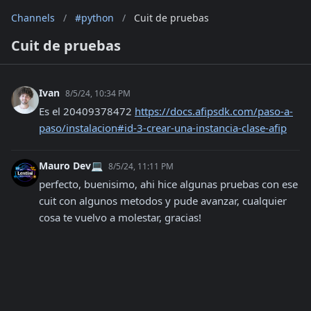
Channels
/
#python
/
Cuit de pruebas
Cuit de pruebas
Ivan
8/5/24, 10:34 PM
Es el 20409378472 
https://docs.afipsdk.com/paso-a-
paso/instalacion#id-3-crear-una-instancia-clase-afip
Mauro Dev💻
8/5/24, 11:11 PM
perfecto, buenisimo, ahi hice algunas pruebas con ese 
cuit con algunos metodos y pude avanzar, cualquier 
cosa te vuelvo a molestar, gracias!