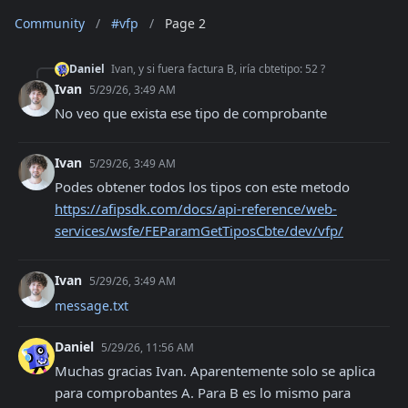
Community
/
#vfp
/
Page 2
Daniel
Ivan, y si fuera factura B, iría cbtetipo: 52 ?
Ivan
5/29/26, 3:49 AM
No veo que exista ese tipo de comprobante
Ivan
5/29/26, 3:49 AM
Podes obtener todos los tipos con este metodo 
https://afipsdk.com/docs/api-reference/web-
services/wsfe/FEParamGetTiposCbte/dev/vfp/
Ivan
5/29/26, 3:49 AM
message.txt
Daniel
5/29/26, 11:56 AM
Muchas gracias Ivan. Aparentemente solo se aplica 
para comprobantes A. Para B es lo mismo para 