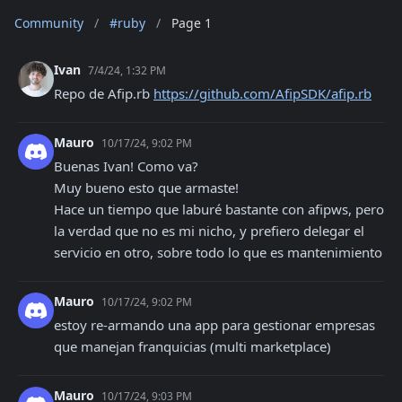
Community
/
#ruby
/
Page 1
Ivan
7/4/24, 1:32 PM
Repo de Afip.rb 
https://github.com/AfipSDK/afip.rb
Mauro
10/17/24, 9:02 PM
Buenas Ivan! Como va?

Muy bueno esto que armaste!

Hace un tiempo que laburé bastante con afipws, pero 
la verdad que no es mi nicho, y prefiero delegar el 
servicio en otro, sobre todo lo que es mantenimiento
Mauro
10/17/24, 9:02 PM
estoy re-armando una app para gestionar empresas 
que manejan franquicias (multi marketplace)
Mauro
10/17/24, 9:03 PM