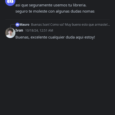
asi que seguramente usemos tu libreria.

seguro te moleste con algunas dudas nomas
Mauro
Buenas Ivan! Como va? Muy bueno esto que armaste! Hace un tiempo que laburé bastante con afipws, pero la verdad que no es mi nicho, y prefiero delegar el servic
Ivan
10/18/24, 12:51 AM
Buenas, excelente cualquier duda aqui estoy!