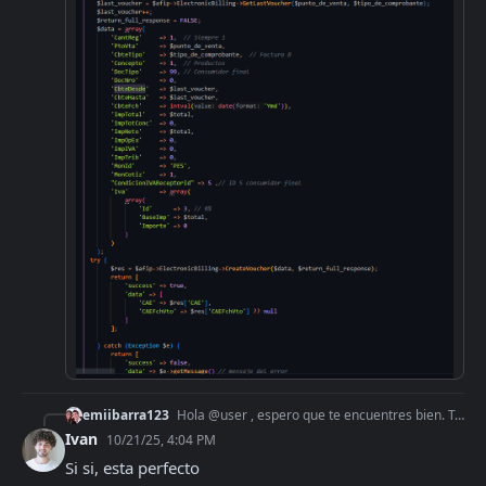
emiibarra123
Hola @user , espero que te encuentres bien. Tengo un cliente que quiere que todo lo que le ingrese a su cuenta bancaria facturarlo. (Yo le desarrolle el sistem
Ivan
10/21/25, 4:04 PM
Si si, esta perfecto