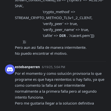
SHA',

                            'crypto_method' => 
STREAM_CRYPTO_METHOD_TLSv1_2_CLIENT,

                            'verify_peer' => true,

                            'verify_peer_name' => true,

                            'cafile' => 
DIR
 . '/cacert.pem']])

        )); 

Pero aun asi falla de manera intermitente. 

No puedo encontrar el motivo.
estebanperren
6/19/25, 5:04 PM
Por el momento y como solución provisoria lo que 
programe es que haya reintentos si hay fallo, ya que 
como comento la falla al ser intermitente 
normalmente a la primera falla pero al segundo 
intento funciona. 

Pero me gustaria llegar a la solucion definitiva