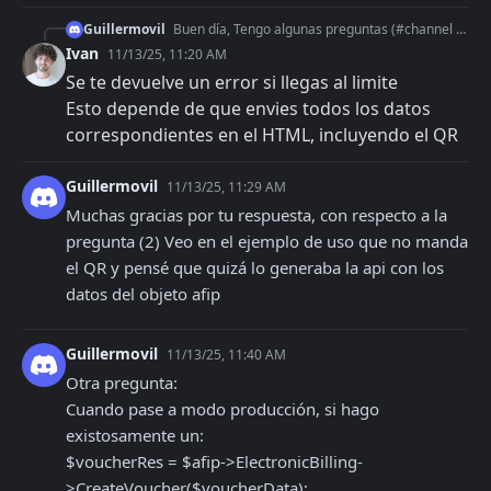
Guillermovil
Buen día, Tengo algunas preguntas (#channel y codeigniter): 1) recien me doy cuenta que esta librería no es propia de la afip. Si llego a los límites de la lice
Ivan
11/13/25, 11:20 AM
Se te devuelve un error si llegas al limite
Esto depende de que envies todos los datos 
correspondientes en el HTML, incluyendo el QR
Guillermovil
11/13/25, 11:29 AM
Muchas gracias por tu respuesta, con respecto a la 
pregunta (2) Veo en el ejemplo de uso que no manda 
el QR y pensé que quizá lo generaba la api con los 
datos del objeto afip
Guillermovil
11/13/25, 11:40 AM
Otra pregunta:

Cuando pase a modo producción, si hago 
existosamente un:

$voucherRes = $afip->ElectronicBilling-
>CreateVoucher($voucherData);