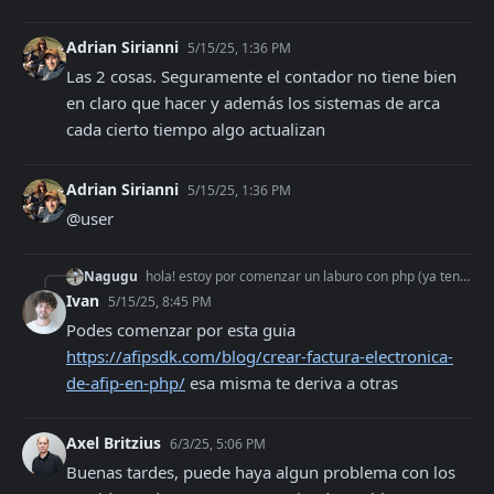
Adrian Sirianni
5/15/25, 1:36 PM
Las 2 cosas. Seguramente el contador no tiene bien 
en claro que hacer y además los sistemas de arca 
cada cierto tiempo algo actualizan
Adrian Sirianni
5/15/25, 1:36 PM
@user
Nagugu
hola! estoy por comenzar un laburo con php (ya tengo mi ecommerce y sistema armado) pero lo que necesitamos es implementar ARCA osea generar comprobantes dentro
Ivan
5/15/25, 8:45 PM
Podes comenzar por esta guia 
https://afipsdk.com/blog/crear-factura-electronica-
de-afip-en-php/
 esa misma te deriva a otras
Axel Britzius
6/3/25, 5:06 PM
Buenas tardes, puede haya algun problema con los 