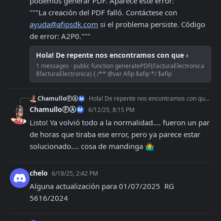
podemos generar PDF. Aparece este error:

"""La creación del PDF falló. Contáctese con 
ayuda@afipsdk.com
 si el problema persiste. Código 
de error: A2P0."""
Hola! De repente nos encontramos con que
›
1 messages · public function generatePDF(FacturaElectronica
$facturaElectronica) { /** @var Afip $afip */ $afip
ChamulloⒻⒶⓂ
Hola! De repente nos encontramos con que hoy no podemos generar PDF. Aparece este error: """La creación del PDF falló. Contáctese con
ChamulloⒻⒶⓂ
6/12/25, 8:15 PM
Listo! Ya volvió todo a la normalidad.... fueron un par 
de horas que tiraba ese error, pero ya parece estar 
solucionado.... cosa de mandinga 🤷‍♂️
chelo
6/18/25, 2:42 PM
Alguna actualización para 01/07/2025  RG 
5616/2024