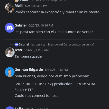
orl4nd1
No hay un fix temporal no?
Melli
6/25/25, 9:32 PM
Podés capturar la excepción y realizar un reintento.
Gabriel
6/25/25, 10:16 PM
les pasa tambien con el Get a puntos de venta?
Gabriel
les pasa tambien con el Get a puntos de venta?
Ivan
6/26/25, 11:33 AM
Tambien sucede
Germán Edgardo
6/30/25, 1:42 PM
hola buenas, vengo por el mismo problema:
[2025-06-30 10:27:52] production.ERROR: SOAP 
Fault: HTTP

Could not connect to host
Sofia
7/1/25, 12:34 AM