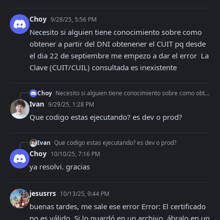
Choy
9/28/25, 5:56 PM
Necesito si alguien tiene conocimiento sobre como 
obtener a partir del DNI obtenener el CUIT pq desde 
el dia 22 de septiembre me empezo a dar el error  La 
Clave (CUIT/CUIL) consultada es inexistente
Choy
Necesito si alguien tiene conocimiento sobre como obtener a partir del DNI obtenener el CUIT pq desde el dia 22 de septiembre me empezo a dar el error La Clave
Ivan
9/29/25, 1:28 PM
Que codigo estas ejecutando? es dev o prod?
Ivan
Que codigo estas ejecutando? es dev o prod?
Choy
10/10/25, 7:16 PM
ya resolvi. gracias
jesusrrs
10/13/25, 9:44 PM
buenas tardes, me sale ese error Error: El certificado 
no es válido. Si lo guardó en un archivo, ábralo en un 