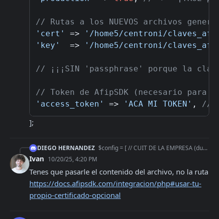
// Rutas a los NUEVOS archivos genera
'cert'
 => 
'/home5/centroni/claves_afi
'key'
  => 
'/home5/centroni/claves_afi
// ¡¡¡SIN 'passphrase' porque la clav
// Token de AfipSDK (necesario para p
'access_token'
 => 
'ACA MI TOKEN'
, 
// 
];
DIEGO HERNANDEZ
$config = [ // CUIT DE LA EMPRESA (dueña del nuevo certificado) 'CUIT' => 33710222229, // 'production' => true, // <-- ¡TRUE para PRODUCCIÓN!
Ivan
10/20/25, 4:20 PM
Tenes que pasarle el contenido del archivo, no la ruta 
https://docs.afipsdk.com/integracion/php#usar-tu-
propio-certificado-opcional