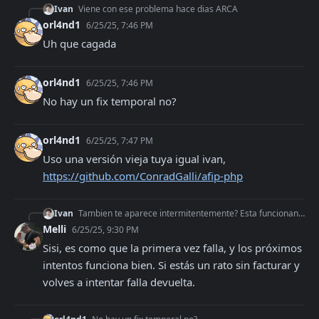
Ivan
Viene con ese problema hace dias ARCA
orl4nd1
6/25/25, 7:46 PM
Uh que cagada
orl4nd1
6/25/25, 7:46 PM
No hay un fix temporal no?
orl4nd1
6/25/25, 7:47 PM
Uso una versión vieja tuya igual ivan, 
https://github.com/ConradGalli/afip-php
Ivan
Tambien te aparece intermitentemente? Esta funcionando asi intermitente
Melli
6/25/25, 9:30 PM
Sisi, es como que la primera vez falla, y los próximos 
intentos funciona bien. Si estás un rato sin facturar y 
volves a intentar falla devuelta.