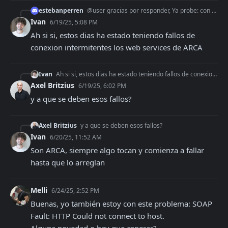
estebanperren
@user gracias por responder, Ya probe: con estos parametros 'ciphers' => 'AES256-SHA', 'verify_peer' => false, 'verify_peer_name' => false y t
Ivan
6/19/25, 5:08 PM
Ah si si, estos dias ha estado teniendo fallos de 
conexion intermitentes los web services de ARCA
Ivan
Ah si si, estos dias ha estado teniendo fallos de conexion intermitentes los web services de ARCA
Axel Britzius
6/19/25, 6:02 PM
y a que se deben esos fallos?
Axel Britzius
y a que se deben esos fallos?
Ivan
6/20/25, 11:52 AM
Son ARCA, siempre algo tocan y comienza a fallar 
hasta que lo arreglan
Melli
6/24/25, 2:52 PM
Buenas, yo también estoy con este problema: SOAP 
Fault: HTTP Could not connect to host.

Alguna novedad o hay que esperar?