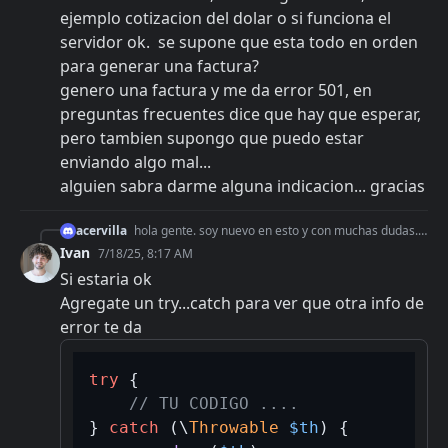
ejemplo cotizacion del dolar o si funciona el 
servidor ok.  se supone que esta todo en orden 
para generar una factura?
genero una factura y me da error 501, en 
preguntas frecuentes dice que hay que esperar,  
pero tambien supongo que puedo estar 
enviando algo mal... 

alguien sabra darme alguna indicacion... gracias
acervilla
hola gente. soy nuevo en esto y con muchas dudas. 1) en modo desarrollo, si obtengo del SDK, x ejemplo cotizacion del dolar o si funciona el servidor ok. se su
Ivan
7/18/25, 8:17 AM
Si estaria ok
Agregate un try...catch para ver que otra info de 
error te da
try
 {

// TU CODIGO ....
} 
catch
 (\
Throwable
$th
) {
