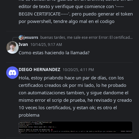
editor de texto y verifique que comience con '-----
BEGIN CERTIFICATE-----'. pero puedo generar el token 
por powershell, tendre algo mal en el codigo
jesusrrs
buenas tardes, me sale ese error Error: El certificado no es válido. Si lo guardó en un archivo, ábralo en un editor de texto y verifique que comience con '----
Ivan
10/14/25, 9:17 AM
Como estas haciendo la llamada?
DIEGO HERNANDEZ
10/20/25, 4:11 PM
Hola, estoy priabndo hace un par de días, con los 
certificados creados ok por mi lado, lo he probado 
con automatizaciones tambien, y sigue dandome el 
mismo error el scrip de prueba, he revisado y creado 
10 veces los certificados, y estan ok; es otro el 
problema