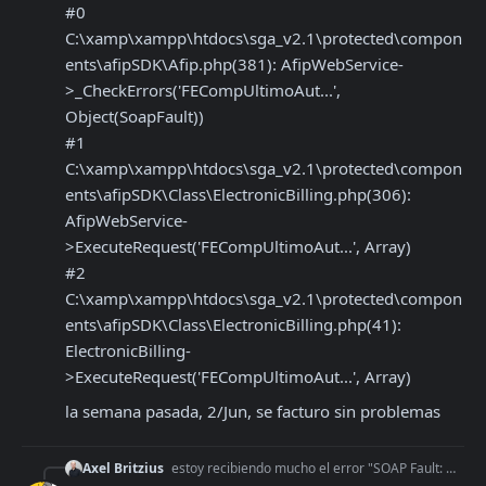
#0 
C:\xamp\xampp\htdocs\sga_v2.1\protected\compon
ents\afipSDK\Afip.php(381): AfipWebService-
>_CheckErrors('FECompUltimoAut...', 
Object(SoapFault))

#1 
C:\xamp\xampp\htdocs\sga_v2.1\protected\compon
ents\afipSDK\Class\ElectronicBilling.php(306): 
AfipWebService-
>ExecuteRequest('FECompUltimoAut...', Array)

#2 
C:\xamp\xampp\htdocs\sga_v2.1\protected\compon
ents\afipSDK\Class\ElectronicBilling.php(41): 
ElectronicBilling-
>ExecuteRequest('FECompUltimoAut...', Array)
la semana pasada, 2/Jun, se facturo sin problemas
Axel Britzius
estoy recibiendo mucho el error "SOAP Fault: HTTP Could not connect to host", de ratos funciona y de a ratos no. Que puede ser? Hay algo q pueda hacer para evit