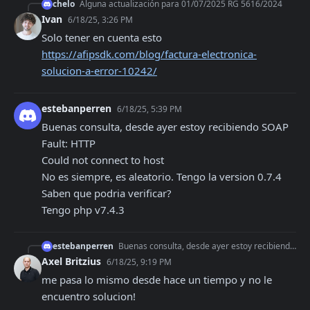
chelo
Alguna actualización para 01/07/2025 RG 5616/2024
Ivan
6/18/25, 3:26 PM
Solo tener en cuenta esto 
https://afipsdk.com/blog/factura-electronica-
solucion-a-error-10242/
estebanperren
6/18/25, 5:39 PM
Buenas consulta, desde ayer estoy recibiendo SOAP 
Fault: HTTP

Could not connect to host 

No es siempre, es aleatorio. Tengo la version 0.7.4

Saben que podria verificar?

Tengo php v7.4.3
estebanperren
Buenas consulta, desde ayer estoy recibiendo SOAP Fault: HTTP Could not connect to host No es siempre, es aleatorio. Tengo la version 0.7.4 Saben que podria ve
Axel Britzius
6/18/25, 9:19 PM
me pasa lo mismo desde hace un tiempo y no le 
encuentro solucion!