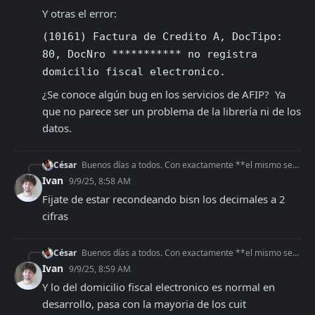
Y otras el error:
(10161) Factura de Credito A, DocTipo: 
80, DocNro *********** no registra 
domicilio fiscal electronico.
¿Se conoce algún bug en los servicios de AFIP?  Ya 
que no parece ser un problema de la librería ni de los 
datos.
César
Buenos días a todos. Con exactamente **el mismo set de datos** al intentar generar un comprobante en el **ambiente de homologación** usando la librería para PHP
Ivan
9/9/25, 8:58 AM
Fijate de estar recondeando bisn los decimales a 2 
cifras
César
Buenos días a todos. Con exactamente **el mismo set de datos** al intentar generar un comprobante en el **ambiente de homologación** usando la librería para PHP
Ivan
9/9/25, 8:59 AM
Y lo del domicilio fiscal electronico es normal en 
desarrollo, pasa con la mayoria de los cuit