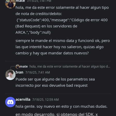
mate
7/15/25, 7:41 PM
hola, me da este error solamente al hacer algun tipo 
de nota de credito/debito:

 {"statusCode":400,"message":"Código de error 400 
(Bad Request) en los servidores de 
ARCA.","body":null}
siempre le mande el mismo data y funcionó ok, pero 
las que intenté hacer hoy no salieron, quizas algo 
cambio y hay que mandar datos nuevos?
mate
hola, me da este error solamente al hacer algun tipo de nota de credito/debito: {"statusCode":400,"message":"Código de error 400 (Bad Request) en los servidore
Ivan
7/16/25, 7:41 AM
Puede ser que alguno de los parametros sea 
incorrecto por eso devuelve bad request
acervilla
7/18/25, 12:59 AM
hola gente. soy nuevo en esto y con muchas dudas.
en modo desarrollo, si obtengo del SDK, x 