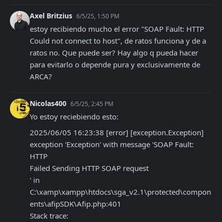
Axel Britzius
6/5/25, 1:50 PM
estoy recibiendo mucho el error "SOAP Fault: HTTP 
Could not connect to host", de ratos funciona y de a 
ratos no. Que puede ser? Hay algo q pueda hacer 
para evitarlo o depende pura y exclusivamente de 
ARCA?
Nicolas400
6/5/25, 2:45 PM
Yo estoy reciebiendo esto:
2025/06/05 16:23:38 [error] [exception.Exception] 
exception 'Exception' with message 'SOAP Fault: 
HTTP

Failed Sending HTTP SOAP request

' in 
C:\xamp\xampp\htdocs\sga_v2.1\protected\compon
ents\afipSDK\Afip.php:401

Stack trace:
