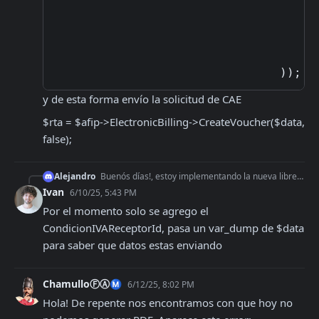
'k
'p
'a
y de esta forma envío la solicitud de CAE
$rta = $afip->ElectronicBilling->CreateVoucher($data, 
false);
Alejandro
Buenós días!, estoy implementando la nueva librería y cuando intento crear un nuevo comprobante me devuelve el siguiente mensaje: Código de error 400 (Bad Requ
Ivan
6/10/25, 5:43 PM
Por el momento solo se agrego el 
CondicionIVAReceptorId, pasa un var_dump de $data 
para saber que datos estas enviando
ChamulloⒻⒶⓂ
6/12/25, 8:02 PM
Hola! De repente nos encontramos con que hoy no 