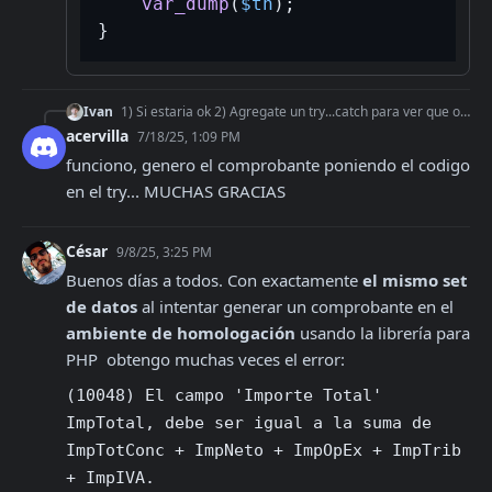
var_dump
(
$th
);

Ivan
1) Si estaria ok 2) Agregate un try...catch para ver que otra info de error te da ```php try { // TU CODIGO .... } catch (\Throwable $th) { var_dump($t
acervilla
7/18/25, 1:09 PM
funciono, genero el comprobante poniendo el codigo 
en el try... MUCHAS GRACIAS
César
9/8/25, 3:25 PM
Buenos días a todos. Con exactamente 
el mismo set 
de datos
 al intentar generar un comprobante en el 
ambiente de homologación
 usando la librería para 
PHP  obtengo muchas veces el error:
(10048) El campo 'Importe Total' 
ImpTotal, debe ser igual a la suma de 
ImpTotConc + ImpNeto + ImpOpEx + ImpTrib 
+ ImpIVA.