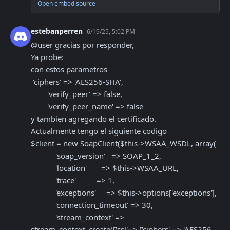
Open embed source
estebanperren
6/19/25, 5:02 PM
@user gracias por responder,

Ya probe:

con estos parametros 

 'ciphers' => 'AES256-SHA',

        'verify_peer' => false,

        'verify_peer_name' => false

y tambien agregando el certificado. 

Actualmente tengo el siguiente codigo

$client = new SoapClient($this->WSAA_WSDL, array(

            'soap_version'   => SOAP_1_2,

            'location'       => $this->WSAA_URL,

            'trace'          => 1,

            'exceptions'     => $this->options['exceptions'],

            'connection_timeout' => 30,

            'stream_context' => 
stream_context_create(['ssl'=> ['ciphers' => 'AES256-