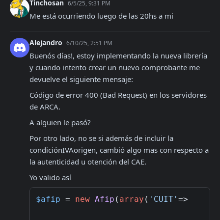
Tinchosan
6/5/25, 9:31 PM
Me está ocurriendo luego de las 20hs a mi
Alejandro
6/10/25, 2:51 PM
Buenós días!, estoy implementando la nueva librería 
y cuando intento crear un nuevo comprobante me 
devuelve el siguiente mensaje:
Código de error 400 (Bad Request) en los servidores 
de ARCA.
A alguien le pasó?
Por otro lado, no se si además de incluir la 
condiciónIVAorigen, cambió algo mas con respecto a 
la autenticidad u otención del CAE.
Yo valido así
$afip
 = 
new
Afip
(
array
(
'CUIT'
=>     
$
'c