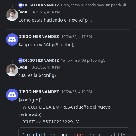
DIEGO HERNANDEZ
Hola, estoy priabndo hace un par de días, con los certificados creados ok por mi lado, lo he probado con automatizaciones tambien, y sigue dandome el mismo erro
Ivan
10/20/25, 4:16 PM
Como estas haciendo el new Afip()?
DIEGO HERNANDEZ
10/20/25, 4:17 PM
$afip = new \Afip($config);
DIEGO HERNANDEZ
$afip = new \Afip($config);
Ivan
10/20/25, 4:18 PM
cual es la $config?
DIEGO HERNANDEZ
10/20/25, 4:19 PM
$config = [

    // CUIT DE LA EMPRESA (dueña del nuevo 
certificado)

    'CUIT' => 33710222229, // 
'production'
 => 
true
, 
// <-- ¡TRUE pa