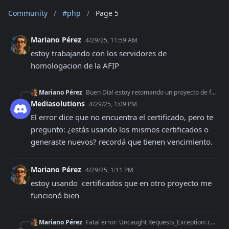
Community
/
#php
/
Page 5
Mariano Pérez
4/29/25, 11:59 AM
estoy trabajando con los servidores de 
homologacion de la AFIP
Mariano Pérez
Buen Día! estoy retomando un proyecto de facturación que tenia abandonado hace tiempo, y al querer hacer cualquier lllamada al WS de la afip me devuelve este er
Mediasolutions
4/29/25, 1:09 PM
El error dice que no encuentra el certificado, pero te 
pregunto: ¿estás usando los mismos certificados o 
generaste nuevos? recordá que tienen vencimiento.
Mariano Pérez
4/29/25, 1:11 PM
estoy usando  certificados que en otro proyecto me 
funcionó bien
Mariano Pérez
Fatal error: Uncaught Requests_Exception: cURL error 60: SSL certificate problem: unable to get local issuer certificate