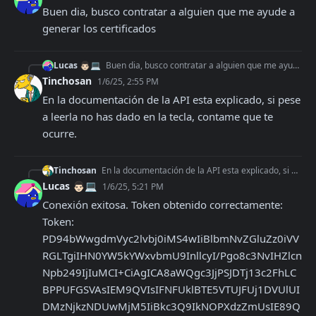
Buen dia, busco contratar a alguien que me ayude a 
generar los certificados
Lucas 👨🏻💻
Buen dia, busco contratar a alguien que me ayude a generar los certificados
Tinchosan
1/6/25, 2:55 PM
En la documentación de la API esta explicado, si pese 
a leerla no has dado en la tecla, contame que te 
ocurre.
Tinchosan
En la documentación de la API esta explicado, si pese a leerla no has dado en la tecla, contame que te ocurre.
Lucas 👨🏻💻
1/6/25, 5:21 PM
Conexión exitosa. Token obtenido correctamente:

Token: 
PD94bWwgdmVyc2lvbj0iMS4wIiBlbmNvZGluZz0iVV
RGLTgiIHN0YW5kYWxvbmU9InllcyI/Pgo8c3NvIHZlcn
Npb249IjIuMCI+CiAgICA8aWQgc3JjPSJDTj13c2FhLC
BPPUFGSVAsIEM9QVIsIFNFUklBTE5VTUJFUj1DVUlUI
DMzNjkzNDUwMjM5IiBkc3Q9IkNOPXdzZmUsIE89Q