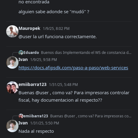
no encontrada
alguien sabe adonde se "mudó" ?
Mauropek
1/9/25, 8:02 PM
@user la url funciona correctamente.
Eduardo
Buenos dias Implementando el WS de constancia de inscripcion me encuentro con este error Error: Debe autorizar el uso del web service. Revise el tutorial en ht
Ivan
1/9/25, 9:58 PM
https://docs.afipsdk.com/paso-a-paso/web-services
emiibarra123
1/31/25, 5:48 PM
Buenas @user , como va? Para impresoras controlar 
fiscal, hay documentacion al respecto??
emiibarra123
Buenas @user , como va? Para impresoras controlar fiscal, hay documentacion al respecto??
Ivan
1/31/25, 5:50 PM
Nada al respecto