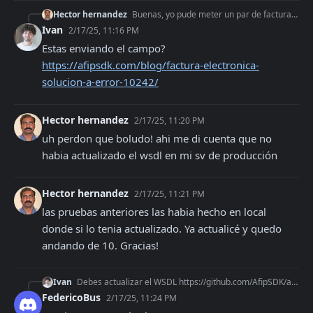
Hector hernandez
Buenas, yo pude meter un par de facturas con este cambio de la condición IVA (enviando 5 como consumidor final) hace unos dias, pero justo hoy, sin tocar el có
Ivan
2/17/25, 11:16 PM
Estas enviando el campo? 
https://afipsdk.com/blog/factura-electronica-
solucion-a-error-10242/
Hector hernandez
2/17/25, 11:20 PM
uh perdon que boludo! ahi me di cuenta que no 
habia actualizado el wsdl en mi sv de producción
Hector hernandez
2/17/25, 11:21 PM
las pruebas anteriores las habia hecho en local 
donde si lo tenia actualizado. Ya actualicé y quedo 
andando de 10. Gracias!
Ivan
Debes actualizar el WSDL https://github.com/AfipSDK/afip.php/blob/v0.7.0/src/Afip_res/wsfe.wsdl por este https://wswhomo.afip.gov.ar/wsfev1/service.asmx?wsdl
FedericoBus
2/17/25, 11:24 PM