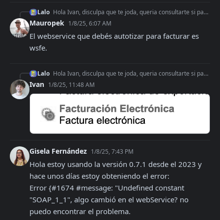
Lalo
Hola Ivan, disculpa que te joda, queria consultarte si para pasar a produccion y que me deleguen un web service, el web service que deberia delegarme el usuario
Mauropek
1/8/25, 6:07 AM
El webservice que debés autotizar para facturar es 
wsfe.
Lalo
Hola Ivan, disculpa que te joda, queria consultarte si para pasar a produccion y que me deleguen un web service, el web service que deberia delegarme el usuario
Ivan
1/8/25, 11:48 AM
Gisela Fernández
1/8/25, 7:43 PM
Hola estoy usando la versión 0.7.1 desde el 2023 y 
hace unos días estoy obteniendo el error: 

Error {#1674 #message: "Undefined constant 
"SOAP_1_1", algo cambió en el webService? no 
puedo encontrar el problema.