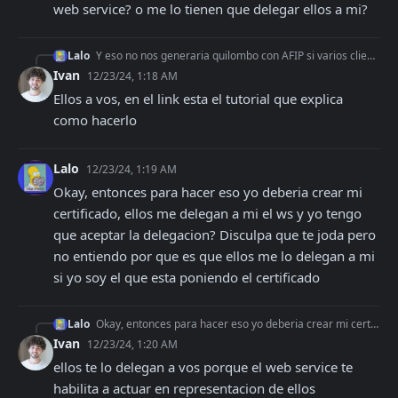
web service? o me lo tienen que delegar ellos a mi?
Lalo
Y eso no nos generaria quilombo con AFIP si varios clientes facturan con nuestro certificado y key? Y lo que consulto es, no deberia delegarles yo a ellos el we
Ivan
12/23/24, 1:18 AM
Ellos a vos, en el link esta el tutorial que explica 
como hacerlo
Lalo
12/23/24, 1:19 AM
Okay, entonces para hacer eso yo deberia crear mi 
certificado, ellos me delegan a mi el ws y yo tengo 
que aceptar la delegacion? Disculpa que te joda pero 
no entiendo por que es que ellos me lo delegan a mi 
si yo soy el que esta poniendo el certificado
Lalo
Okay, entonces para hacer eso yo deberia crear mi certificado, ellos me delegan a mi el ws y yo tengo que aceptar la delegacion? Disculpa que te joda pero no en
Ivan
12/23/24, 1:20 AM
ellos te lo delegan a vos porque el web service te 
habilita a actuar en representacion de ellos