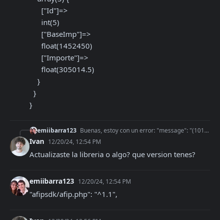
      ["Id"]=>

      int(5)

      ["BaseImp"]=>

      float(1452450)

      ["Importe"]=>

      float(305014.5)

    }

  }

}
emiibarra123
Buenas, estoy con un error: "message": "(10197) Si el comprobante es Debito o Credito, enviar estructura CbteAsoc o PeriodoAsoc.", Antes funcionaba OK. Voy a
Ivan
12/20/24, 12:54 PM
Actualizaste la libreria o algo? que version tenes?
emiibarra123
12/20/24, 12:54 PM
"afipsdk/afip.php": "^1.1",