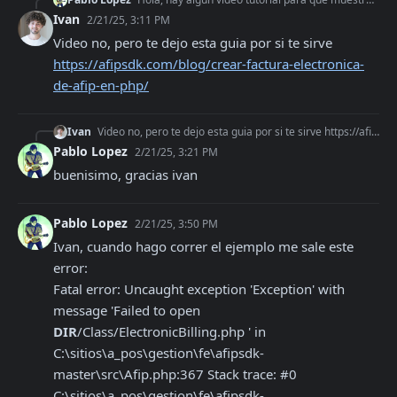
Ivan
2/21/25, 3:11 PM
Video no, pero te dejo esta guia por si te sirve 
https://afipsdk.com/blog/crear-factura-electronica-
de-afip-en-php/
Ivan
Video no, pero te dejo esta guia por si te sirve https://afipsdk.com/blog/crear-factura-electronica-de-afip-en-php/
Pablo Lopez
2/21/25, 3:21 PM
buenisimo, gracias ivan
Pablo Lopez
2/21/25, 3:50 PM
Ivan, cuando hago correr el ejemplo me sale este 
error:

Fatal error: Uncaught exception 'Exception' with 
message 'Failed to open 
DIR
/Class/ElectronicBilling.php ' in 
C:\sitios\a_pos\gestion\fe\afipsdk-
master\src\Afip.php:367 Stack trace: #0 
C:\sitios\a_pos\gestion\fe\afipsdk-