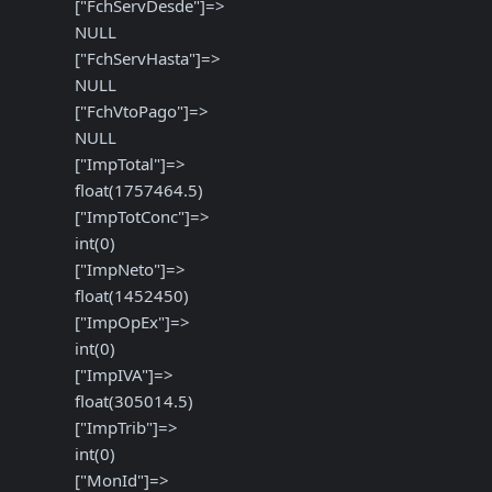
  ["FchServDesde"]=>

  NULL

  ["FchServHasta"]=>

  NULL

  ["FchVtoPago"]=>

  NULL

  ["ImpTotal"]=>

  float(1757464.5)

  ["ImpTotConc"]=>

  int(0)

  ["ImpNeto"]=>

  float(1452450)

  ["ImpOpEx"]=>

  int(0)

  ["ImpIVA"]=>

  float(305014.5)

  ["ImpTrib"]=>

  int(0)

  ["MonId"]=>
