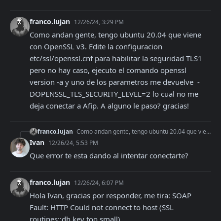
franco.lujan
12/26/24, 3:29 PM
Como andan gente, tengo ubuntu 20.04 que viene 
con OpenSSL v3. Edite la configuracion 
etc/ssl/openssl.cnf para habilitar la seguridad TLS1 
pero no hay caso, ejecuto el comando openssl 
version -a y uno de los parametros me devuelve  -
DOPENSSL_TLS_SECURITY_LEVEL=2 lo cual no me 
deja conectar a Afip. A alguno le paso? gracias!
franco.lujan
Como andan gente, tengo ubuntu 20.04 que viene con OpenSSL v3. Edite la configuracion etc/ssl/openssl.cnf para habilitar la seguridad TLS1 pero no hay caso, eje
Ivan
12/26/24, 5:53 PM
Que error te esta dando al intentar conectarte?
franco.lujan
12/26/24, 6:07 PM
Hola Ivan, gracias por responder, me tira: SOAP 
Fault: HTTP Could not connect to host (SSL 
routines::dh key too small)
