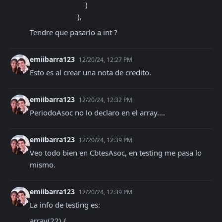
                            )

                        ),
Tendre que pasarlo a int ?
emiibarra123
12/20/24, 12:27 PM
Esto es al crear una nota de credito.
emiibarra123
12/20/24, 12:32 PM
PeriodoAsoc no lo declaro en el array....
emiibarra123
12/20/24, 12:39 PM
Veo todo bien en CbtesAsoc, en testing me pasa lo 
mismo.
emiibarra123
12/20/24, 12:39 PM
La info de testing es: 
array(22) {
