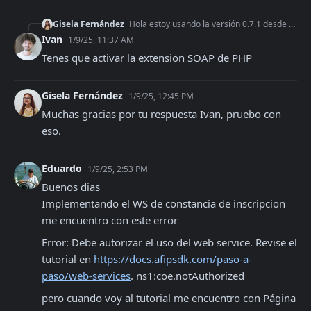
Gisela Fernández
Hola estoy usando la versión 0.7.1 desde el 2023 y hace unos días estoy obteniendo el error: Error {#1674 #message: "Undefined constant "SOAP_1_1", algo cambió
Ivan
1/9/25, 11:37 AM
Tenes que activar la extension SOAP de PHP
Gisela Fernández
1/9/25, 12:45 PM
Muchas gracias por tu respuesta Ivan, pruebo con 
eso.
Eduardo
1/9/25, 2:53 PM
Buenos dias

Implementando el WS de constancia de inscripcion 
me encuentro con este error
Error: Debe autorizar el uso del web service. Revise el 
tutorial en 
https://docs.afipsdk.com/paso-a-
paso/web-services
. ns1:coe.notAuthorized
pero cuando voy al tutorial me encuentro con Página 