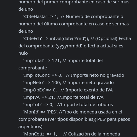
numero del primer comprobante en caso de ser mas 
de uno

    'CbteHasta' => 1,  // Número de comprobante o 
numero del último comprobante en caso de ser mas 
de uno

    'CbteFch' => intval(date('Ymd')), // (Opcional) Fecha 
del comprobante (yyyymmdd) o fecha actual si es 
nulo

    'ImpTotal' => 121, // Importe total del 
comprobante

    'ImpTotConc' => 0,   // Importe neto no gravado

    'ImpNeto' => 100, // Importe neto gravado

    'ImpOpEx' => 0,   // Importe exento de IVA

    'ImpIVA' => 21,  //Importe total de IVA

    'ImpTrib' => 0,   //Importe total de tributos

    'MonId' => 'PES', //Tipo de moneda usada en el 
comprobante (ver tipos disponibles)('PES' para pesos 
argentinos) 

    'MonCotiz' => 1,     // Cotización de la moneda 