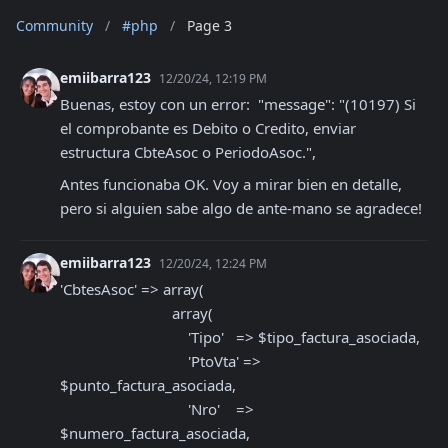
Community
/
#php
/
Page 3
emiibarra123
12/20/24, 12:19 PM
Buenas, estoy con un error:  "message": "(10197) Si 
el comprobante es Debito o Credito, enviar 
estructura CbteAsoc o PeriodoAsoc.",
Antes funcionaba OK. Voy a mirar bien en detalle, 
pero si alguien sabe algo de ante-mano se agradece!
emiibarra123
12/20/24, 12:24 PM
'CbtesAsoc' => array(

                            array(

                                'Tipo'   => $tipo_factura_asociada,

                                'PtoVta' => 
$punto_factura_asociada,

                                'Nro'    => 
$numero_factura_asociada,
