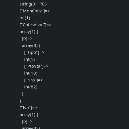
  string(3) "PES"

  ["MonCotiz"]=>

  int(1)

  ["CbtesAsoc"]=>

  array(1) {

    [0]=>

    array(3) {

      ["Tipo"]=>

      int(1)

      ["PtoVta"]=>

      int(10)

      ["Nro"]=>

      int(82)

    }

  }

  ["Iva"]=>

  array(1) {

    [0]=>

    array(3) {
