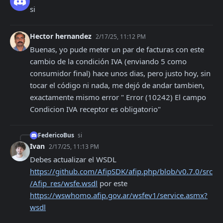
si
Hector hernandez
2/17/25, 11:12 PM
Buenas, yo pude meter un par de facturas con este 
cambio de la condición IVA (enviando 5 como  
consumidor final) hace unos dias, pero justo hoy, sin 
tocar el código ni nada, me dejó de andar tambien, 
exactamente mismo error " Error (10242) El campo 
Condicion IVA receptor es obligatorio"
FedericoBus
si
Ivan
2/17/25, 11:13 PM
Debes actualizar el WSDL 
https://github.com/AfipSDK/afip.php/blob/v0.7.0/src
/Afip_res/wsfe.wsdl
 por este 
https://wswhomo.afip.gov.ar/wsfev1/service.asmx?
wsdl