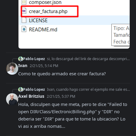
Pablo Lopez
si, lo descargué del link de descarga descomprimí la carpeta y copie el codigo de ejemplo en un script que se llama crear_factura.php
Ivan
2/21/25, 5:14 PM
Como te quedo armado ese crear factura?
Pablo Lopez
Ivan, cuando hago correr el ejemplo me sale este error: Fatal error: Uncaught exception 'Exception' with message 'Failed to open __DIR__/Class/ElectronicBilling
Axel Britzius
2/21/25, 5:37 PM
Hola, disculpen que me meta, pero te dice "Failed to 
open DIR/Class/ElectronicBilling.php" y "DIR" no 
deberia ser "
DIR
" para que te tome la ubicacion? Lo 
vi asi x arriba nomas...