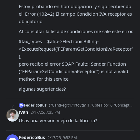
Estoy probando en homologacion  y sigo recibiendo 
el  Error (10242) El campo Condicion IVA receptor es 
obligatorio
Al consultar la lista de condiciones me sale este error.
$tax_types = $afip->ElectronicBilling-
>ExecuteRequest('FEParamGetCondicionIvaReceptor'
);

pero recibo el error SOAP Fault::: Sender Function 
("FEParamGetCondicionIvaReceptor") is not a valid 
method for this service
algunas sugeriencias?
FedericoBus
{"CantReg":1,"PtoVta":1,"CbteTipo":6,"Concepto":1,"DocTipo":99,"DocNro":0,"CbteDesde":null,"CbteHasta":null,"CbteFch":20250217,"ImpTotal":6.99,"ImpTotConc":0,"I
Ivan
2/17/25, 7:35 PM
Usas una version vieja de la libreria?
FedericoBus
2/17/25, 9:52 PM