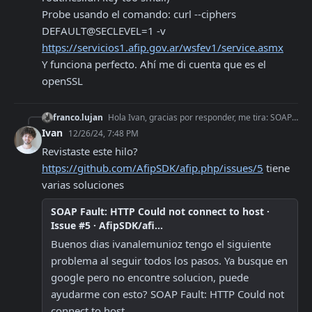
Probe usando el comando: curl --ciphers 
DEFAULT@SECLEVEL=1 -v 
https://servicios1.afip.gov.ar/wsfev1/service.asmx
Y funciona perfecto. Ahí me di cuenta que es el 
openSSL
franco.lujan
Hola Ivan, gracias por responder, me tira: SOAP Fault: HTTP Could not connect to host (SSL routines::dh key too small) Probe usando el comando: curl --ciphers D
Ivan
12/26/24, 7:48 PM
Revistaste este hilo? 
https://github.com/AfipSDK/afip.php/issues/5
 tiene 
varias soluciones
SOAP Fault: HTTP Could not connect to host ·
Issue #5 · AfipSDK/afi...
Buenos dias ivanalemunioz tengo el siguiente 
problema al seguir todos los pasos. Ya busque en 
google pero no encontre solucion, puede 
ayudarme con esto? SOAP Fault: HTTP Could not 
connect to host