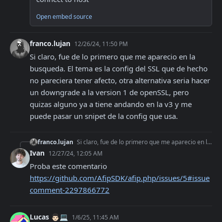
Open embed source
franco.lujan
12/26/24, 11:50 PM
Si claro, fue de lo primero que me aparecio en la 
busqueda. El tema es la config del SSL que de hecho 
no pareciera tener afecto, otra alternativa seria hacer 
un downgrade a la version 1 de openSSL, pero 
quizas alguno ya a tiene andando en la v3 y me 
puede pasar un snipet de la config que usa.
franco.lujan
Si claro, fue de lo primero que me aparecio en la busqueda. El tema es la config del SSL que de hecho no pareciera tener afecto, otra alternativa seria hacer un
Ivan
12/27/24, 12:05 AM
Proba este comentario 
https://github.com/AfipSDK/afip.php/issues/5#issue
comment-2297866772
Lucas 👨🏻💻
1/6/25, 11:45 AM