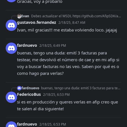
Gracias, voy a probarlo
Ivan
Debes actualizar el WSDL https://github.com/AfipSDK/afip.php/blob/v0.7.0/src/Afip_res/wsfe.wsdl por este https://wswhomo.afip.gov.ar/wsfev1/service.asmx?wsdl
gustavoo.fernandez
2/18/25, 8:47 AM
Ivan, mil gracias!!! me estaba volviendo loco. jajajaj
fardnuevo
2/18/25, 6:49 PM
buenas, tengo una duda: emití 3 facturas para 
testear, me devolvió el número de cae y en mi afip si 
voy a buscar facturas no las veo. Saben por qué es o 
como hago para verlas?
fardnuevo
buenas, tengo una duda: emití 3 facturas para testear, me devolvió el número de cae y en mi afip si voy a buscar facturas no las veo. Saben por qué es o como ha
FedericoBus
2/18/25, 6:53 PM
si es en producción y queres verlas en afip creo que 
te salen al dia siguiente!
fardnuevo
2/18/25, 6:53 PM