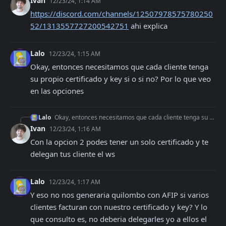
Ivan
12/23/24, 1:14 AM
https://discord.com/channels/12507978575780250
52/1313557727200542751
 ahi explica
Lalo
12/23/24, 1:15 AM
Okay, entonces necesitamos que cada cliente tenga 
su propio certificado y key si o si no? Por lo que veo 
en las opciones
Lalo
Okay, entonces necesitamos que cada cliente tenga su propio certificado y key si o si no? Por lo que veo en las opciones
Ivan
12/23/24, 1:16 AM
Con la opcion 2 podes tener un solo certificado y te 
delegan tus cliente el ws
Lalo
12/23/24, 1:17 AM
Y eso no nos generaria quilombo con AFIP si varios 
clientes facturan con nuestro certificado y key? Y lo 
que consulto es, no deberia delegarles yo a ellos el 