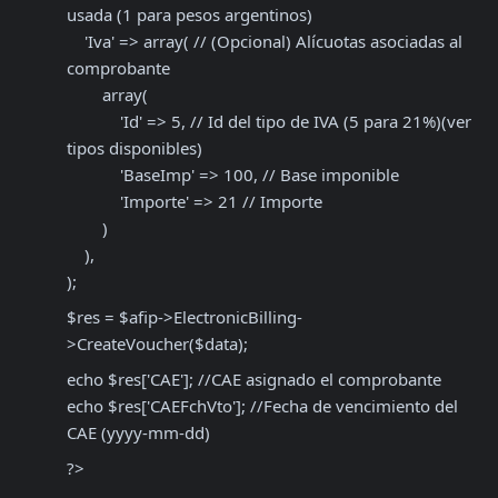
usada (1 para pesos argentinos)
    'Iva' => array( // (Opcional) Alícuotas asociadas al 
comprobante

        array(

            'Id' => 5, // Id del tipo de IVA (5 para 21%)(ver 
tipos disponibles) 

            'BaseImp' => 100, // Base imponible

            'Importe' => 21 // Importe 

        )

    ), 

);
$res = $afip->ElectronicBilling-
>CreateVoucher($data);
echo $res['CAE']; //CAE asignado el comprobante

echo $res['CAEFchVto']; //Fecha de vencimiento del 
CAE (yyyy-mm-dd)
?>