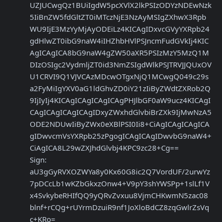
UZJUCwgQz1BUiIgdW5pcXVlX2lkPSIzODYzNDEwNzk
5IiBnZW5fdGltZT0iMTczNjE3NzAyMSIgZXhwX3Rpb
WU9IjE3MzYyMjAyODEiLz4KICAgIDxvcGVyYXRpb24
gdHlwZT0ibG9naW4iIHZhbHVlPSJncmFudGVkIj4KIC
AgICAgICA8bG9naW4gZW50aXR5PSIzMzY5MzQ1M
DIzOSIgc2VydmljZT0id3NmZSIgdWlkPSJTRVJJQUxOV
U1CRVI9Q1VJVCAzMDcwOTgxNjQ1MCwgQ049c29s
a2FyMiIgYXV0aG1ldGhvZD0iY21zIiByZWdtZXRob2Q
9IjIyIj4KICAgICAgICAgICAgPHJlbGF0aW9ucz4KICAgI
CAgICAgICAgICAgIDxyZWxhdGlvbiBrZXk9IjMwNzA5
ODE2NDUwIiByZWx0eXBlPSI0Ii8+CiAgICAgICAgICA
gIDwvcmVsYXRpb25zPgogICAgICAgIDwvbG9naW4+
CiAgICA8L29wZXJhdGlvbj4KPC9zc28+Cg==

Sign: 
aU3gGyRVXOZWYa8y0Kx60G8ic2Q7VordUF/2urwYz
7pDCcLb1wKZbGkxzOnw4+V9pY3shYWSPp+1slLf1V
x4SvkybeRHIfQQ9yQRvZvxuu8VjmCHKwmN5zac08
blnf+rCQg+rUYrmDzuiR9nf1JoXloBdCZ8zqGwlrZsVq
c+KRo=
