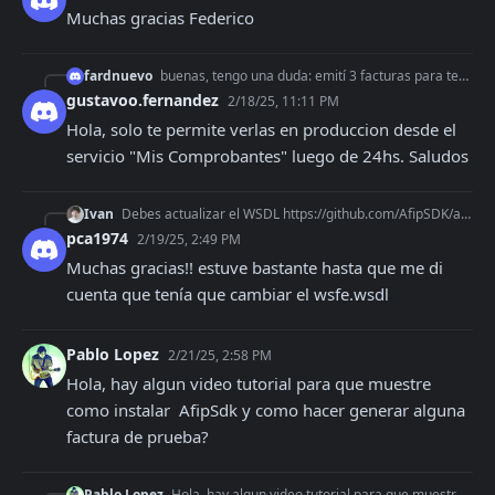
Muchas gracias Federico
fardnuevo
buenas, tengo una duda: emití 3 facturas para testear, me devolvió el número de cae y en mi afip si voy a buscar facturas no las veo. Saben por qué es o como ha
gustavoo.fernandez
2/18/25, 11:11 PM
Hola, solo te permite verlas en produccion desde el 
servicio "Mis Comprobantes" luego de 24hs. Saludos
Ivan
Debes actualizar el WSDL https://github.com/AfipSDK/afip.php/blob/v0.7.0/src/Afip_res/wsfe.wsdl por este https://wswhomo.afip.gov.ar/wsfev1/service.asmx?wsdl
pca1974
2/19/25, 2:49 PM
Muchas gracias!! estuve bastante hasta que me di 
cuenta que tenía que cambiar el wsfe.wsdl
Pablo Lopez
2/21/25, 2:58 PM
Hola, hay algun video tutorial para que muestre 
como instalar  AfipSdk y como hacer generar alguna 
factura de prueba?
Pablo Lopez
Hola, hay algun video tutorial para que muestre como instalar AfipSdk y como hacer generar alguna factura de prueba?