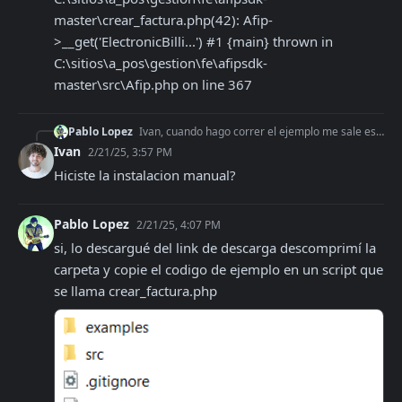
master\crear_factura.php(42): Afip-
>__get('ElectronicBilli...') #1 {main} thrown in 
C:\sitios\a_pos\gestion\fe\afipsdk-
master\src\Afip.php on line 367
Pablo Lopez
Ivan, cuando hago correr el ejemplo me sale este error: Fatal error: Uncaught exception 'Exception' with message 'Failed to open __DIR__/Class/ElectronicBilling
Ivan
2/21/25, 3:57 PM
Hiciste la instalacion manual?
Pablo Lopez
2/21/25, 4:07 PM
si, lo descargué del link de descarga descomprimí la 
carpeta y copie el codigo de ejemplo en un script que 
se llama crear_factura.php