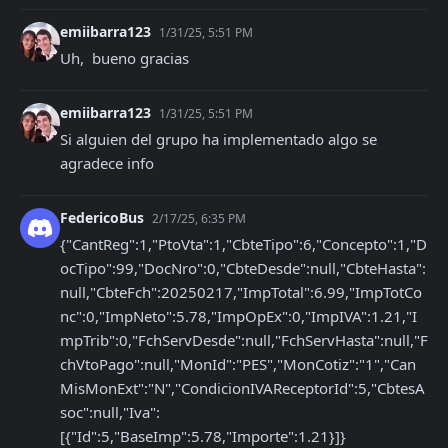
emiibarra123
1/31/25, 5:51 PM
Uh,  bueno gracias
emiibarra123
1/31/25, 5:51 PM
Si alguien del grupo ha implementado algo se 
agradece info
FedericoBus
2/17/25, 6:35 PM
{"CantReg":1,"PtoVta":1,"CbteTipo":6,"Concepto":1,"D
ocTipo":99,"DocNro":0,"CbteDesde":null,"CbteHasta":
null,"CbteFch":20250217,"ImpTotal":6.99,"ImpTotCo
nc":0,"ImpNeto":5.78,"ImpOpEx":0,"ImpIVA":1.21,"I
mpTrib":0,"FchServDesde":null,"FchServHasta":null,"F
chVtoPago":null,"MonId":"PES","MonCotiz":"1","Can
MisMonExt":"N","CondicionIVAReceptorId":5,"CbtesA
soc":null,"Iva":
[{"Id":5,"BaseImp":5.78,"Importe":1.21}]}