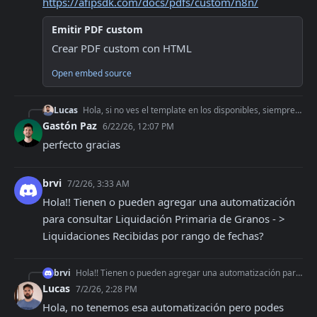
https://afipsdk.com/docs/pdfs/custom/n8n/
Emitir PDF custom
Crear PDF custom con HTML
Open embed source
Lucas
Hola, si no ves el template en los disponibles, siempre podes enviar tu propio template en HTML con tu diseño personalizado. Te paso la docu https://afipsdk.co
Gastón Paz
6/22/26, 12:07 PM
perfecto gracias
brvi
7/2/26, 3:33 AM
Hola!! Tienen o pueden agregar una automatización 
para consultar Liquidación Primaria de Granos - > 
Liquidaciones Recibidas por rango de fechas?
brvi
Hola!! Tienen o pueden agregar una automatización para consultar Liquidación Primaria de Granos - > Liquidaciones Recibidas por rango de fechas?
Lucas
7/2/26, 2:28 PM
Hola, no tenemos esa automatización pero podes 