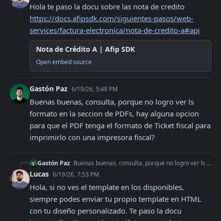
Hola te paso la docu sobre las nota de credito 
https://docs.afipsdk.com/siguientes-pasos/web-
services/factura-electronica/nota-de-credito-a#api
Nota de Crédito A | Afip SDK
Open embed source
Gastón Paz
6/19/26, 5:48 PM
Buenas buenas, consulta, porque no logro ver ls 
formato en la seccion de PDFs, hay alguna opcion 
para que el PDF tenga el formato de Ticket fiscal para 
imprimirlo con una impresora fiscal?
Gastón Paz
Buenas buenas, consulta, porque no logro ver ls formato en la seccion de PDFs, hay alguna opcion para que el PDF tenga el formato de Ticket fiscal para imprimir
Lucas
6/19/26, 7:53 PM
Hola, si no ves el template en los disponibles,  
siempre podes enviar tu propio template en HTML 
con tu diseño personalizado. Te paso la docu 