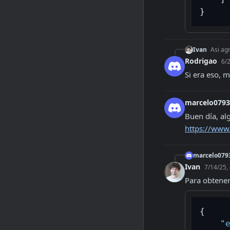
}
Ivan
Asi agr
Rodrigao
6/
Si era eso, m
marcelo079
https://www
marcelo079
Ivan
7/14/25,
Para obtener 
{
"