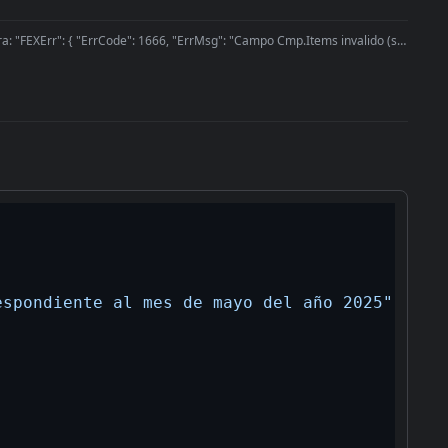
: "FEXErr": { "ErrCode": 1666, "ErrMsg": "Campo Cmp.Items invalido (sin o
espondiente al mes de mayo del año 2025"
,