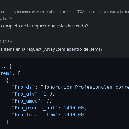
ora estoy teniendo este error al con el método FEXAuthorize para crear la factura
 2:12 PM
 completo de la request que estas haciendo?
 2:19 PM
os items en la request (Array Item adentro de Items)
s"
:
{
Item"
:
[
{
"Pro_ds"
:
"Honorarios Profesionales corr
"Pro_qty"
:
1.0
,
"Pro_umed"
:
7
,
"Pro_precio_uni"
:
1400.00
,
"Pro_total_item"
:
1400.00
}