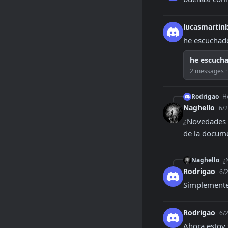
lucasmartin
he escuchado
he escuch
2 messages · 
Rodrigao
Ho
Naghello
6/2
¿Novedades r
de la docum
Naghello
¿
Rodrigao
6/
Simplemente
Rodrigao
6/
Ahora estoy 