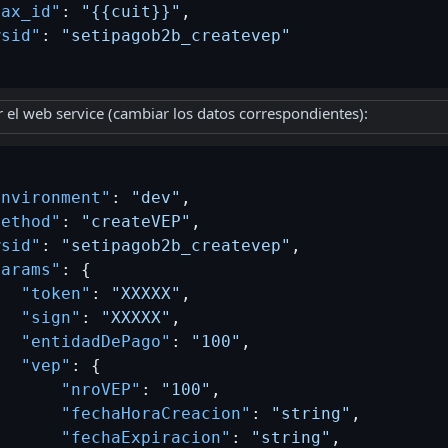
tax_id"
:
"{{cuit}}"
,
wsid"
:
"setipagob2b_createvep"
r el web service (cambiar los datos correspondientes):
environment"
:
"dev"
,
method"
:
"createVEP"
,
wsid"
:
"setipagob2b_createvep"
,
params"
:
{
"token"
:
"XXXXX"
,
"sign"
:
"XXXXX"
,
"entidadDePago"
:
"100"
,
"vep"
:
{
"nroVEP"
:
"100"
,
"fechaHoraCreacion"
:
"string"
,
"fechaExpiracion"
:
"string"
,