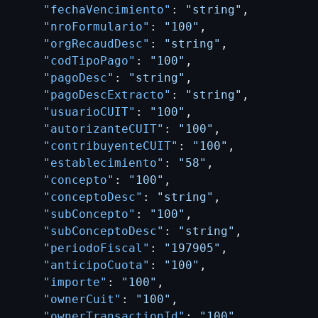
"fechaVencimiento"
:
"string"
,
"nroFormulario"
:
"100"
,
"orgRecaudDesc"
:
"string"
,
"codTipoPago"
:
"100"
,
"pagoDesc"
:
"string"
,
"pagoDescExtracto"
:
"string"
,
"usuarioCUIT"
:
"100"
,
"autorizanteCUIT"
:
"100"
,
"contribuyenteCUIT"
:
"100"
,
"establecimiento"
:
"58"
,
"concepto"
:
"100"
,
"conceptoDesc"
:
"string"
,
"subConcepto"
:
"100"
,
"subConceptoDesc"
:
"string"
,
"periodoFiscal"
:
"197905"
,
"anticipoCuota"
:
"100"
,
"importe"
:
"100"
,
"ownerCuit"
:
"100"
,
"ownerTransactionId"
:
"100"
,