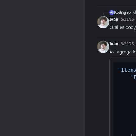
Rodrigao
Ah
Ivan
6/29/25,
Cual es body
Ivan
6/29/25,
Asi agrega l
"Item
"
]