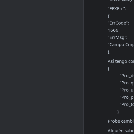
"FEXErr": 

{

"ErrCode": 

1666,

"ErrMsg": 

"Campo Cmp.I
},
Así tengo con
{

          "Pro_ds": "Honorarios Profesionales correspondiente al mes de mayo del año 2025",

          "P
          "
         
         
        }
Probé cambia
Alguién sabe