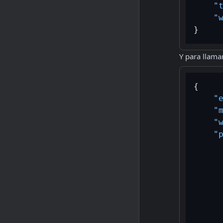
"
"
}
Y para llama
{
"
"
"
"