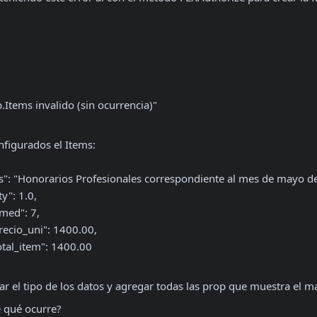
tems invalido (sin ocurrencia)"

figurados el Items:

ro_qty": 1.0,
Pro_umed": 7,
 "Pro_precio_uni": 1400.00,
 "Pro_total_item": 1400.00
r el tipo de los datos y agregar todas las prop que muestra el 
 qué ocurre?