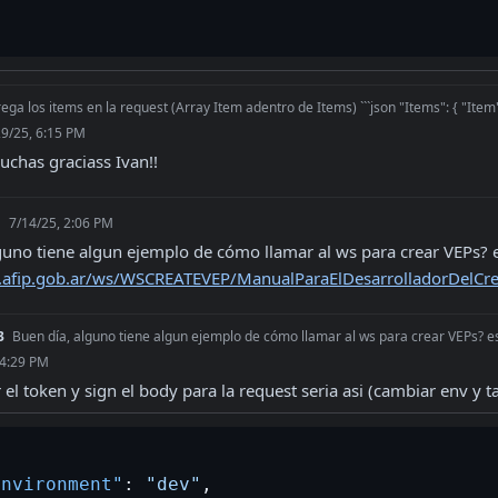
ega los items en la request (Array Item adentro de Items) ```json "Items": { "Item
29/25, 6:15 PM
uchas graciass Ivan!!
3
7/14/25, 2:06 PM
.afip.gob.ar/ws/WSCREATEVEP/ManualParaElDesarrolladorDelCre
3
Buen día, alguno tiene algun ejemplo de cómo llamar al ws para crear VEPs? este es 
 4:29 PM
el token y sign el body para la request seria asi (cambiar env y ta
environment"
:
"dev"
,