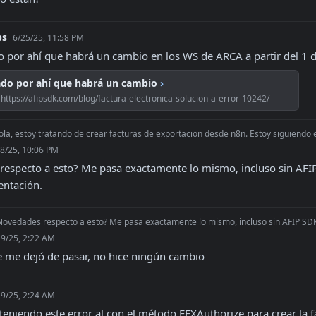
bs
6/25/25, 11:58 PM
 por ahí que habrá un cambio en los WS de ARCA a partir del 1 d
ado por ahí que habrá un cambio
›
https://afipsdk.com/blog/factura-electronica-solucion-a-error-10242/
la, estoy tratando de crear facturas de exportacion desde n8n. Estoy siguiendo esta
8/25, 10:06 PM
especto a esto? Me pasa exactamente lo mismo, incluso sin AFIP 
entación.
Novedades respecto a esto? Me pasa exactamente lo mismo, incluso sin AFIP SDK m
29/25, 2:22 AM
 me dejó de pasar, no hice ningún cambio
29/25, 2:24 AM
teniendo este error al con el método FEXAuthorize para crear la f