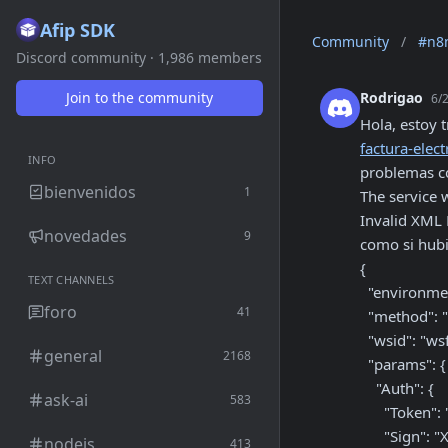
Afip SDK
Community
/
#n8
Discord community · 1,986 members
Join to the community
Rodrigao
6/
Hola, estoy 
factura-elec
INFO
problemas co
bienvenidos
1
The service 
Invalid XML 
novedades
9
como si hubie
{

TEXT CHANNELS
  "environment": "dev",

foro
41
  "method": "FEXGetLast_ID",

  "wsid": "wsfex",

general
2168
  "params": {

    "Auth": {

ask-ai
583
      "Token": "XXXXX",

      "Sign": "XXXXX",

nodejs
413