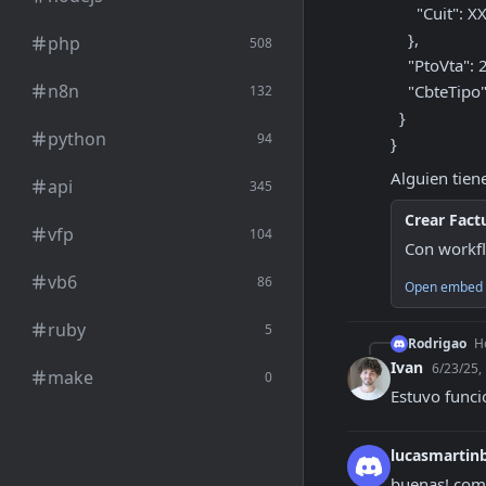
      "Cuit": XXXXX

    },

php
508
    "PtoVta": 2,

n8n
    "CbteTipo": 19

132
  }

python
94
}
Alguien tien
api
345
Crear Fact
vfp
104
Con workfl
vb6
86
Open embed 
ruby
5
Rodrigao
Ho
Ivan
6/23/25,
make
0
Estuvo func
lucasmartin
buenas! com