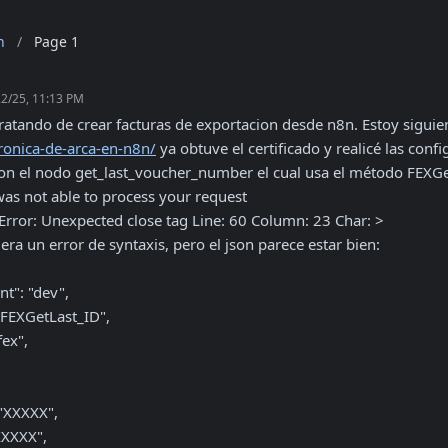
n
/
Page 1
22/25, 11:13 PM
tratando de crear facturas de exportacion desde n8n. Estoy sigui
tronica-de-arca-en-n8n/
 ya obtuve el certificado y realicé las con
n el nodo get_last_voucher_number el cual usa el método FEXGetLa
was not able to process your request

Error: Unexpected close tag Line: 60 Column: 23 Char: >

ra un error de syntaxis, pero el json parece estar bien:
