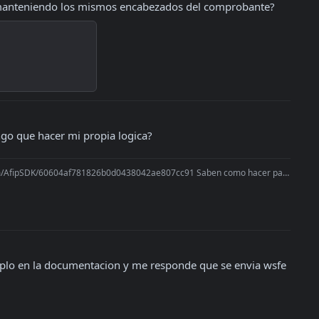
o manteniendo los mismos encabezados del comprobante?
ngo que hacer mi propia logica?
.com/AfipSDK/60604af781826b0d0438042ae807cc91 Saben como hacer para que l
mplo en la documentacion y me responde que se envia wsfe 