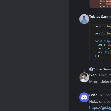
Tobias Sanm
Tobias Sanm
Ivan
1/9/25, 
Mmm debe ser
Fede
1/10/25,
https://gis