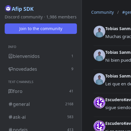
Afip SDK
Community
/
#ge
Discord community · 1,986 members
Join to the community
Tobias Sanm
Muchas grac
INFO
Tobias Sanm
bienvenidos
1
Ni bien pued
novedades
9
Tobias Sanm
TEXT CHANNELS
Lei que en de
foro
41
EscuderoKe
general
2168
sigue siendo 
ask-ai
583
EscuderoKe
nodejs
413