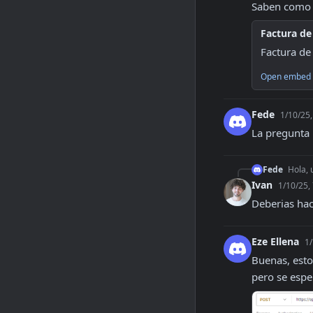
Saben como 
Factura de
Factura de
Open embed 
Fede
1/10/25,
La pregunta 
Fede
Hola, 
Ivan
1/10/25,
Deberias hac
Eze Ellena
1/
Buenas, esto
pero se espe