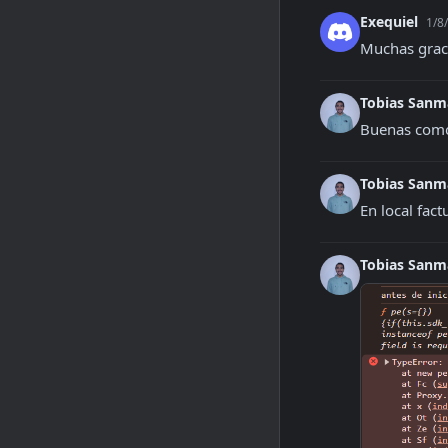
Exequiel
1/8
Muchas grac
Tobias Sanm
Buenas como 
Tobias Sanm
En local fact
Tobias Sanm