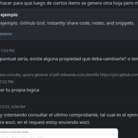
hacer para que luego de ciertos items se genere otra hoja per
 ejemplo
 ejemplo. GitHub Gist: instantly share code, notes, and snippets.
source
 7:03 PM
puntual sería, existe alguna propiedad que deba cambiarle? o te
una consulta, quiero generar el pdf utilizando esta plantilla https://gist.github
 7:22 PM
er tu propia logica
12/25, 6:04 PM
y intentando consultar el ultimo comprobante, tal cual es el eje
ra wsct. en el request estoy enviendo wsct.