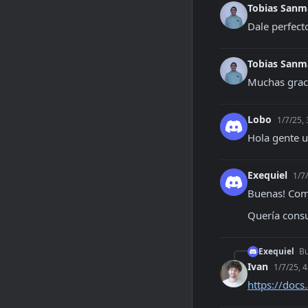
Tobias Sanm
Dale perfect
Tobias Sanm
Muchas grac
Lobo
1/7/25,
Hola gente u
Exequiel
1/7
Buenas! Co
Quería consul
Exequiel
Bu
Ivan
1/7/25, 
https://doc