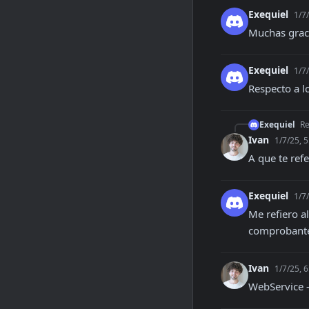
Exequiel
1/7
Muchas graci
Exequiel
1/7
Respecto a l
Exequiel
Re
Ivan
1/7/25, 
A que te ref
Exequiel
1/7
Me refiero a
comprobant
Ivan
1/7/25, 
WebService 