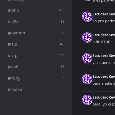
si es para v
php
508
EscuderoKe
en pro pode
n8n
132
python
94
EscuderoKe
o de $100
api
345
vfp
104
EscuderoKe
y si queres 
vb6
86
EscuderoKe
ruby
5
para anularl
make
0
EscuderoKe
pero, yo cre