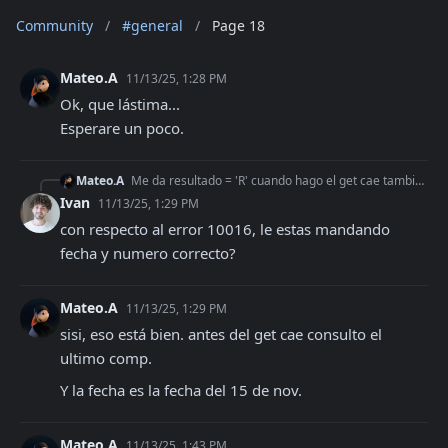
Community
/
#general
/
Page 18
Mateo.A
11/13/25, 1:28 PM
Ok, que lástima... 

Esperare un poco.
Mateo.A
Me da resultado = 'R' cuando hago el get cae también.
Ivan
11/13/25, 1:29 PM
con respecto al error 10016, le estas mandando 
fecha y numero correcto?
Mateo.A
11/13/25, 1:29 PM
sisi, eso está bien. antes del get cae consulto el 
ultimo comp.
Y la fecha es la fecha del 15 de nov.
Mateo.A
11/13/25, 1:43 PM