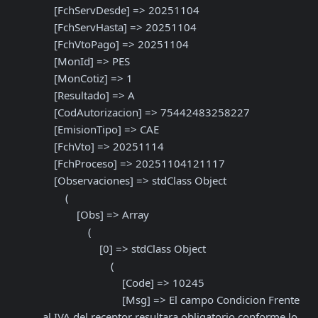
    [FchServDesde] => 20251104

    [FchServHasta] => 20251104

    [FchVtoPago] => 20251104

    [MonId] => PES

    [MonCotiz] => 1

    [Resultado] => A

    [CodAutorizacion] => 75442483258227

    [EmisionTipo] => CAE

    [FchVto] => 20251114

    [FchProceso] => 20251104121117

    [Observaciones] => stdClass Object

        (

            [Obs] => Array

                (

                    [0] => stdClass Object

                        (

                            [Code] => 10245

                            [Msg] => El campo Condicion Frente 
al IVA del receptor resultara obligatorio conforme lo 