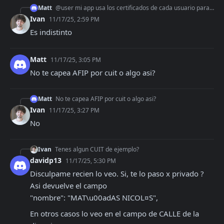
Matt
@user mi app usa los certificados de cada usuario para facturar, para consulta del padron, me conviene usar los certificados del cliente o usar los de mi empres
Ivan
11/17/25, 2:59 PM
Es indistinto
Matt
11/17/25, 3:05 PM
No te capea AFIP por cuit o algo asi?
Matt
No te capea AFIP por cuit o algo asi?
Ivan
11/17/25, 3:27 PM
No
Ivan
Tenes algun CUIT de ejemplo?
davidp13
11/17/25, 5:30 PM
Disculpame recien lo veo. Si, te lo paso x privado ? 
Asi devuelve el campo
"nombre": "MAT\u00adAS NICOL¤S",
En otros casos lo veo en el campo de CALLE de la 