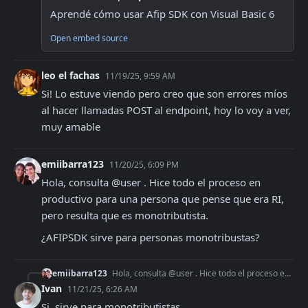
Aprendé cómo usar Afip SDK con Visual Basic 6
Open embed source
leo el fachas
11/19/25, 9:59 AM
Si! Lo estuve viendo pero creo que son errores míos 
al hacer llamadas POST al endpoint, hoy lo voy a ver, 
muy amable
emiibarra123
11/20/25, 6:09 PM
Hola, consulta @user . Hice todo el proceso en 
productivo para una persona que pense que era RI, 
pero resulta que es monotributista.
¿AFIPSDK sirve para personas monotribustas?
emiibarra123
Hola, consulta @user . Hice todo el proceso en productivo para una persona que pense que era RI, pero resulta que es monotributista. ¿AFIPSDK sirve para person
Ivan
11/21/25, 6:26 AM
Si, sirve para monotributistas