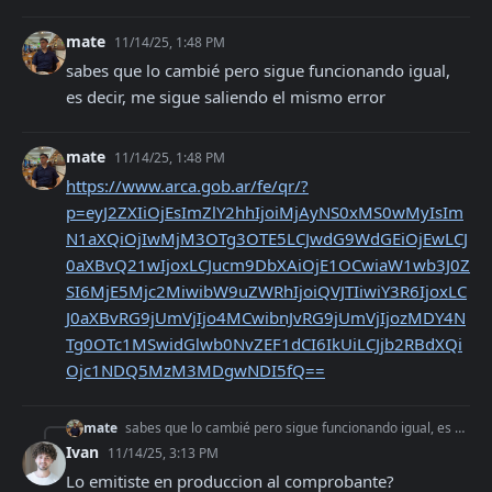
mate
11/14/25, 1:48 PM
sabes que lo cambié pero sigue funcionando igual, 
es decir, me sigue saliendo el mismo error
mate
11/14/25, 1:48 PM
https://www.arca.gob.ar/fe/qr/?
p=eyJ2ZXIiOjEsImZlY2hhIjoiMjAyNS0xMS0wMyIsIm
N1aXQiOjIwMjM3OTg3OTE5LCJwdG9WdGEiOjEwLCJ
0aXBvQ21wIjoxLCJucm9DbXAiOjE1OCwiaW1wb3J0Z
SI6MjE5Mjc2MiwibW9uZWRhIjoiQVJTIiwiY3R6IjoxLC
J0aXBvRG9jUmVjIjo4MCwibnJvRG9jUmVjIjozMDY4N
Tg0OTc1MSwidGlwb0NvZEF1dCI6IkUiLCJjb2RBdXQi
Ojc1NDQ5MzM3MDgwNDI5fQ==
mate
sabes que lo cambié pero sigue funcionando igual, es decir, me sigue saliendo el mismo error
Ivan
11/14/25, 3:13 PM
Lo emitiste en produccion al comprobante?