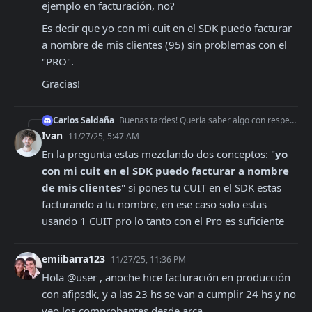
ejemplo en facturación, no?
Es decir que yo con mi cuit en el SDK puedo facturar 
a nombre de mis clientes (95) sin problemas con el 
"PRO".
Gracias!
Carlos Saldaña
Buenas tardes! Quería saber algo con respecto a los cambios de planes (voy a renovar el anual y recién hoy me tope con los cambios). "Un usuario de ARCA que u
Ivan
11/27/25, 5:47 AM
En la pregunta estas mezclando dos conceptos: "
yo 
con mi cuit en el SDK puedo facturar a nombre 
de mis clientes
" si pones tu CUIT en el SDK estas 
facturando a tu nombre, en ese caso solo estas 
usando 1 CUIT pro lo tanto con el Pro es suficiente
emiibarra123
11/27/25, 11:36 PM
Hola @user , anoche hice facturación en producción 
con afipsdk, y a las 23 hs se van a cumplir 24 hs y no 
veo los comprobantes desde arca.