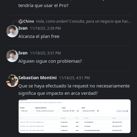
tendría que usar el Pro?
Chino
Hola, como andan? Consulta, para un negocio que hace 100 facturas al mes, me alcanza el plan free o tendría que usar el Pro?
Ivan
11/18/25, 2:39 PM
Alcanza el plan free
Ivan
11/18/25, 3:31 PM
Alguien sigue con problemas?
Sebastian Montini
11/18/25, 4:51 PM
Que se haya efectuado la request no necesariamente 
significa que impacto en arca verdad?