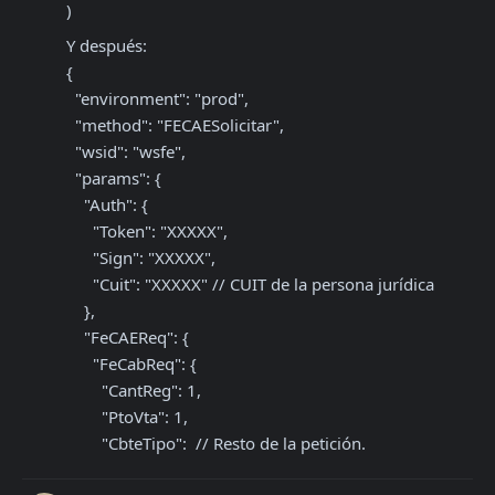
)
Y después:

{

  "environment": "prod",

  "method": "FECAESolicitar",

  "wsid": "wsfe",

  "params": {

    "Auth": {

      "Token": "XXXXX",

      "Sign": "XXXXX",

      "Cuit": "XXXXX" // CUIT de la persona jurídica

    },

    "FeCAEReq": {

      "FeCabReq": {

        "CantReg": 1,

        "PtoVta": 1,

        "CbteTipo":  // Resto de la petición.