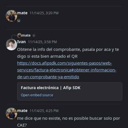
mate
11/14/25, 3:20 PM
si
mate
si
Ivan
11/14/25, 3:58 PM
Obtene la info del comprobante, pasala por aca y te 
digo si esta bien armado el QR 
https://docs.afipsdk.com/siguientes-pasos/web-
services/factura-electronica#obtener-informacion-
de-un-comprobante-ya-emitido
Factura electrónica | Afip SDK
Open embed source
mate
11/14/25, 4:25 PM
me dice que no existe, no es posible buscar solo por 
CAE?