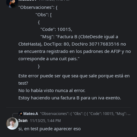
"Observaciones": {

              "Obs": [

                {

                  "Code": 10015,

                  "Msg": "Factura B (CbteDesde igual a 
CbteHasta), DocTipo: 80, DocNro 30717683516 no 
se encuentra registrado en los padrones de AFIP y no 
corresponde a una cuit pais."

                }
Este error puede ser que sea que sale porque está en 
test? 

No lo había visto nunca al error.

Estoy haciendo una factura B para un iva exento.
Mateo.A
"Observaciones": { "Obs": [ { "Code": 10015, "Msg": "Factura B (CbteDesde igual a CbteHasta),
Ivan
11/13/25, 1:44 PM
si, en test puede aparecer eso