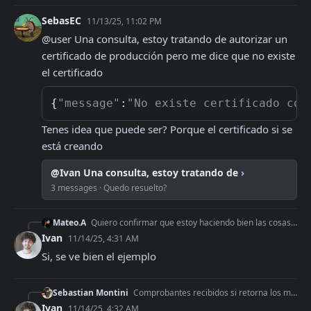
SebasEC
11/13/25, 11:02 PM
@user Una consulta, estoy tratando de autorizar un 
certificado de producción pero me dice que no existe 
el certificado
{
"message"
:
"No existe certificado con
Tenes idea que puede ser? Porque el certificado si se 
está creando
@Ivan Una consulta, estoy tratando de
›
3 messages · Quedo resuelto?
Mateo.A
Quiero confirmar que estoy haciendo bien las cosas. Para poder generar los certificados para el uso de web service de una persona jurídica, necesito delegar ese
Ivan
11/14/25, 4:31 AM
Si, se ve bien el ejemplo
Sebastian Montini
Comprobantes recibidos si retorna los montos
Ivan
11/14/25, 4:32 AM