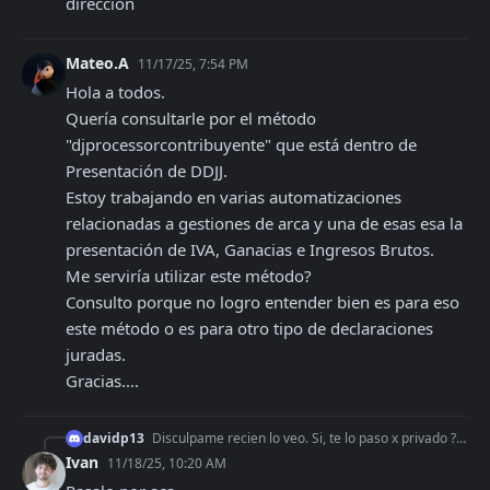
direccion
Mateo.A
11/17/25, 7:54 PM
Hola a todos.

Quería consultarle por el método 
"djprocessorcontribuyente" que está dentro de 
Presentación de DDJJ.

Estoy trabajando en varias automatizaciones 
relacionadas a gestiones de arca y una de esas esa la 
presentación de IVA, Ganacias e Ingresos Brutos.

Me serviría utilizar este método? 

Consulto porque no logro entender bien es para eso 
este método o es para otro tipo de declaraciones 
juradas.

Gracias....
davidp13
Disculpame recien lo veo. Si, te lo paso x privado ? Asi devuelve el campo "nombre": "MAT\u00adAS NICOL¤S", En otros casos lo veo en el campo de CALLE de la
Ivan
11/18/25, 10:20 AM