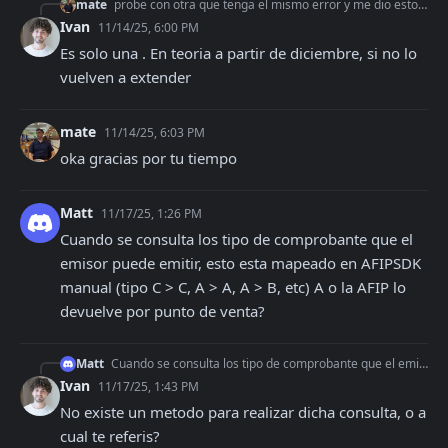
mate
probe con otra que tenga el mismo error y me dio esto: stdClass Object ( [Concepto] => 2 [DocTipo] => 80 [DocNro] => 20410258898 [CbteDesde] =>
Ivan
11/14/25, 6:00 PM
Es solo una . En teoria a partir de diciembre, si no lo 
vuelven a extender
mate
11/14/25, 6:03 PM
oka gracias por tu tiempo
Matt
11/17/25, 1:26 PM
Cuando se consulta los tipo de comprobante que el 
emisor puede emitir, esto esta mapeado en AFIPSDK 
manual (tipo C > C, A > A, A > B, etc) A o la AFIP lo 
devuelve por punto de venta?
Matt
Cuando se consulta los tipo de comprobante que el emisor puede emitir, esto esta mapeado en AFIPSDK manual (tipo C > C, A > A, A > B, etc) A o la AFIP lo devuel
Ivan
11/17/25, 1:43 PM
No existe un metodo para realizar dicha consulta, o a 
cual te referis?