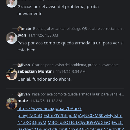
Gracias por el aviso del problema, proba 
nuevamente
mate
Buenas, al escanear el código QR se abre correctamente la página de AFIP. Sin embargo, al completar el captcha y presionar Consultar, aparece el siguiente mensa
Ivan
11/14/25, 4:33 AM
Pasa por aca como te queda armada la url para ver si 
esta bien
Ivan
Gracias por el aviso del problema, proba nuevamente
Sebastian Montini
11/14/25, 9:54 AM
Genial, funcionando ahora.
Ivan
Pasa por aca como te queda armada la url para ver si esta bien
mate
11/14/25, 11:18 AM
https://www.arca.gob.ar/fe/qr/?
p=eyJ2ZXIiOjEsImZlY2hhIjoiMjAyNS0xMS0wMyIsIm
N1aXQiOjIwMjM3OTg3OTE5LCJwdG9WdGEiOjEwLCJ
0aXBvQ21wIjoxLCJucm9DbXAiOjE1OCwiaW1wb3J0Z