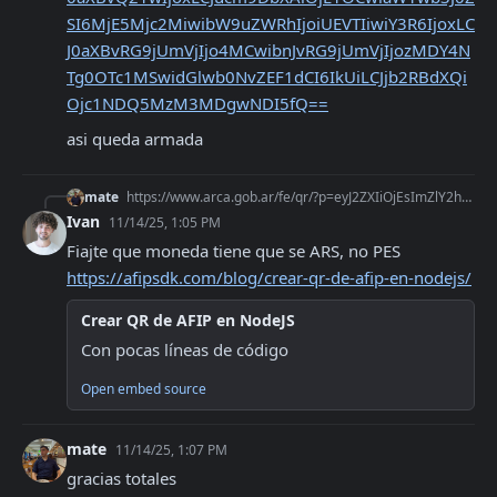
SI6MjE5Mjc2MiwibW9uZWRhIjoiUEVTIiwiY3R6IjoxLC
J0aXBvRG9jUmVjIjo4MCwibnJvRG9jUmVjIjozMDY4N
Tg0OTc1MSwidGlwb0NvZEF1dCI6IkUiLCJjb2RBdXQi
Ojc1NDQ5MzM3MDgwNDI5fQ==
asi queda armada
mate
https://www.arca.gob.ar/fe/qr/?p=eyJ2ZXIiOjEsImZlY2hhIjoiMjAyNS0xMS0wMyIsImN1aXQiOjIwMjM3OTg3OTE5LCJwdG9WdGEiOjEwLCJ0aXBvQ21wIjoxLCJucm9DbXAiOjE1OCwiaW1wb3J0ZSI
Ivan
11/14/25, 1:05 PM
Fiajte que moneda tiene que se ARS, no PES 
https://afipsdk.com/blog/crear-qr-de-afip-en-nodejs/
Crear QR de AFIP en NodeJS
Con pocas líneas de código
Open embed source
mate
11/14/25, 1:07 PM
gracias totales