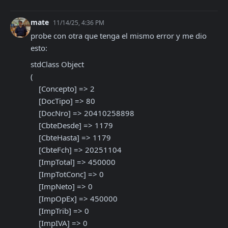
mate
11/14/25, 4:36 PM
probe con otra que tenga el mismo error y me dio 
esto:
stdClass Object

(

    [Concepto] => 2

    [DocTipo] => 80

    [DocNro] => 20410258898

    [CbteDesde] => 1179

    [CbteHasta] => 1179

    [CbteFch] => 20251104

    [ImpTotal] => 450000

    [ImpTotConc] => 0

    [ImpNeto] => 0

    [ImpOpEx] => 450000

    [ImpTrib] => 0

    [ImpIVA] => 0
