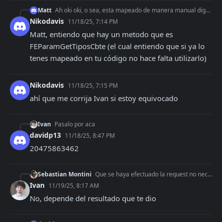
Matt
Ah oki oki, o sea, esta mapeado de manera manual digamos, si el emisor es C, solo va a poder emitir comprobantes C pero lo tienen mapeado ustedes, no que afip t
Nikodavis
11/18/25, 7:14 PM
Matt, entiendo que hay un metodo que es 
FEParamGetTiposCbte (el cual entiendo que si ya lo 
tenes mapeado en tu código no hace falta utilizarlo)
Nikodavis
11/18/25, 7:15 PM
ahí que me corrija Ivan si estoy equivocado
Ivan
Pasalo por aca
davidp13
11/18/25, 8:47 PM
20475863462
Sebastian Montini
Que se haya efectuado la request no necesariamente significa que impacto en arca verdad?
Ivan
11/19/25, 8:17 AM
No, depende del resultado que te dio