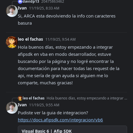
davidp13
20475863462
Ivan
11/19/25, 8:33 AM
Si, ARCA esta devolviendo la info con caracteres 
basura
leo el fachas
11/19/25, 9:54 AM
Hola buenos días, estoy empezando a integrar 
afipsdk en vba en modo desarrollador, estuve 
buscando por la página y no logré encontrar la 
documentación para hacer todas las request de la 
api, me sería de gran ayuda si alguien me lo 
comparte, muchas gracias!
leo el fachas
Hola buenos días, estoy empezando a integrar afipsdk en vba en modo desarrollador, estuve buscando por la página y no logré encontrar la documentación para hace
Ivan
11/19/25, 9:55 AM
Pudiste ver la guia de integracion? 
https://docs.afipsdk.com/integracion/vb6
Visual Basic 6 | Afip SDK