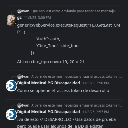
Ivan
Que request estas enviando para tener ese mensaje?
gz
11/3/25, 3:06 PM
genericWebService.executeRequest("FEXGetLast_CM
P", {

                "Auth": auth,

                "Cbte_Tipo": cbte_tipo

            })
Ahí en cbte_tipo envio 19, 20 o 21
Ivan
A parir de este mes necesitas enviar el access token en desarrollo tambien, por eso te da error 401 (Unauthorized)
Digital Medical P.G.Discapacidad
11/3/25, 3:50 PM
Como se optiene el  access token de desarrollo
Ivan
A parir de este mes necesitas enviar el access token en desarrollo tambien, por eso te da error 401 (Unauthorized)
Digital Medical P.G.Discapacidad
11/3/25, 3:57 PM
Iva de esto // DESARROLLO - Usa datos de prueba 
pero puede usar algunos de la BD si existen
