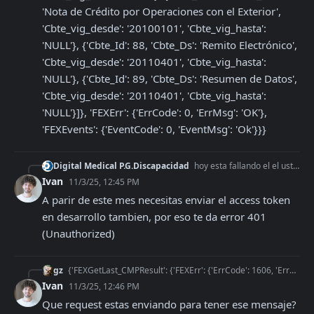
'Nota de Crédito por Operaciones con el Exterior', 
'Cbte_vig_desde': '20100101', 'Cbte_vig_hasta': 
'NULL'}, {'Cbte_Id': 88, 'Cbte_Ds': 'Remito Electrónico', 
'Cbte_vig_desde': '20110401', 'Cbte_vig_hasta': 
'NULL'}, {'Cbte_Id': 89, 'Cbte_Ds': 'Resumen de Datos', 
'Cbte_vig_desde': '20110401', 'Cbte_vig_hasta': 
'NULL'}]}, 'FEXErr': {'ErrCode': 0, 'ErrMsg': 'OK'}, 
'FEXEvents': {'EventCode': 0, 'EventMsg': 'Ok'}}}
Digital Medical P.G.Discapacidad
hoy esta fallando el el usto de plataforma de arca modo desarrollo ????? afip.ElectronicBilling.getLastVoucher : error Request failed with status code 401
Ivan
11/3/25, 12:45 PM
A parir de este mes necesitas enviar el access token 
en desarrollo tambien, por eso te da error 401 
(Unauthorized)
gz
{'FEXGetLast_CMPResult': {'FEXErr': {'ErrCode': 1606, 'ErrMsg': 'Campo Cbte_Tipo no se corresponde con alguno de los comprobantes habilitados. Recuerde que los
Ivan
11/3/25, 12:46 PM
Que request estas enviando para tener ese mensaje?