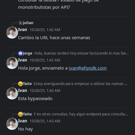
monotributistas por API?
Julian
Ivan
10/28/25, 1:42 AM
Cambio la URL hace unas semanas
Jorge
Hola, buenas tardes! Hoy estuve facturando lo mas bien como siempre, pero desde hace un rato al intentar facturar me devuelve este mensaje: Error: AFIP RECHAZÓ
Ivan
10/28/25, 1:42 AM
Hola Jorge, enviamelo a 
ivan@afipsdk.com
Taito
Estoy averiguando para empezar a utilizar las nuevas Automatizaciones. En el pasado, haciendo mis automatizaciones, habia un punto donde ARCA te limitaba la cue
Ivan
10/28/25, 1:43 AM
Esta bypasseado
Taito
Y en otras consultas, hay algun endpoint para consultar la deuda / estado de pago de monotributistas por API?
Ivan
10/28/25, 1:43 AM
No hay