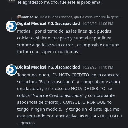
Te agradezco mucho, fue este el problema!
matias sc
Hola Buenas noches, quería consultar por la generacion de pdf del endpoint: https://app.afipsdk.com/api/v1/pdfs, desarrolle todo el proceso de generacion de fa
Digital Medical P.G.Discapacidad
10/29/25, 11:06 PM
matias... por el tema de las las linea que puedas 
colclar o  si tiene  traspaso y subotale spor linea 
simpre algo te se va a correr... es imposible que una 
factura que super encuadradas...
Digital Medical P.G.Discapacidad
10/29/25, 11:10 PM
Tengouna  duda,  EN NOTA CREDITO  en la cabecera 
se cocloca "Factura asociada"  y  comprobante asoc ( 
una factura) , en el caso de NOTA DE DEBITO  se 
coloca "Nota de Credito asociada" y comprobante 
asoc (nota de credito),  CONSULTO POR QUE no 
tengo  ningun modelo... y tengo un  cliente  que me 
esta apurando por tener activa las NOTAS DE DEBITO 
.. gracias