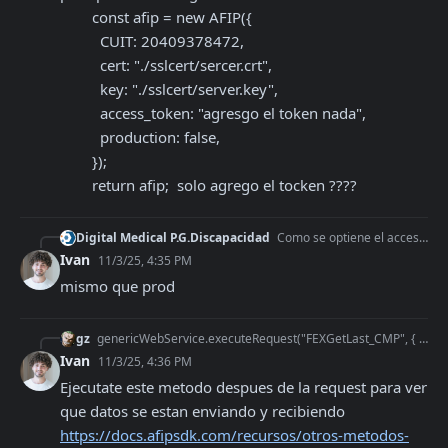
        const afip = new AFIP({

          CUIT: 20409378472,

          cert: "./sslcert/sercer.crt",

          key: "./sslcert/server.key",

          access_token: "agresgo el token nada",

          production: false,

        });

        return afip;  solo agrego el tocken ????
Digital Medical P.G.Discapacidad
Como se optiene el access token de desarrollo
Ivan
11/3/25, 4:35 PM
mismo que prod
gz
genericWebService.executeRequest("FEXGetLast_CMP", { "Auth": auth, "Cbte_Tipo": cbte_tipo }) Ahí en cbte_tipo envio
Ivan
11/3/25, 4:36 PM
Ejecutate este metodo despues de la request para ver 
que datos se estan enviando y recibiendo 
https://docs.afipsdk.com/recursos/otros-metodos-