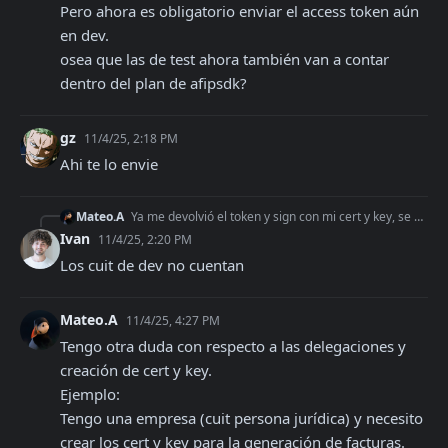
Pero ahora es obligatorio enviar el access token aún 
en dev. 

osea que las de test ahora también van a contar 
dentro del plan de afipsdk?
gz
11/4/25, 2:18 PM
Ahi te lo envie
Mateo.A
Ya me devolvió el token y sign con mi cert y key, se debe haber resuelto. Pero ahora es obligatorio enviar el access token aún en dev. osea que las de test ah
Ivan
11/4/25, 2:20 PM
Los cuit de dev no cuentan
Mateo.A
11/4/25, 4:27 PM
Tengo otra duda con respecto a las delegaciones y 
creación de cert y key.

Ejemplo:

Tengo una empresa (cuit persona jurídica) y necesito 
crear los cert y key para la generación de facturas.
