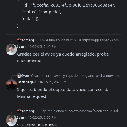
    "id": "f5bcefa9-c693-4f3b-90f0-2e1c806d9aa4",

    "status": "complete",

    "data": {}

}
Tomarqui
Envié una solicitud POST a https://app.afipsdk.com/api/v1/afip/certs con el body que indican en https://afipsdk.com/blog/crear-certificado-para-usar-web-service
Ivan
10/22/25, 2:40 PM
Gracias por el aviso ya quedo arreglado, proba 
nuevamente
Ivan
Gracias por el aviso ya quedo arreglado, proba nuevamente
Tomarqui
10/22/25, 2:49 PM
Sigo recibiendo el objeto data vacío con ese id. 
Misma request
Tomarqui
Sigo recibiendo el objeto data vacío con ese id. Misma request
Ivan
10/22/25, 2:50 PM
Si si, crea una nueva