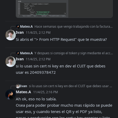
Mateo.A
Hace semanas que vengo trabajando con la facturación y por alguna razón ahora me pide también que mande el access token aún en test y no me permite usar mas mi
Ivan
11/4/25, 2:12 PM
Si abris el "> From HTTP Request" que te muestra?
Mateo.A
Y despues si consigo el token y sign mediante el access token (sin usar el cert y key propio) me da el error este 600. Hace literalmente días me funcionaba todo
Ivan
11/4/25, 2:12 PM
si lo usas sin cert ni key en dev el CUIT que debes 
usar es 20409378472
Ivan
si lo usas sin cert ni key en dev el CUIT que debes usar es 20409378472
Mateo.A
11/4/25, 2:16 PM
Ah ok, eso no lo sabía.

Osea para poder probar mucho mas rápido se puede 
usar eso, y cuando tenes el QR y el PDF ya listo, 
pasas a producción con los cert y key propios y listo.