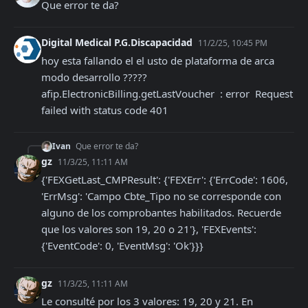
Que error te da?
Digital Medical P.G.Discapacidad
11/2/25, 10:45 PM
hoy esta fallando el el usto de plataforma de arca 
modo desarrollo ????? 
afip.ElectronicBilling.getLastVoucher  : error  Request 
failed with status code 401
Ivan
Que error te da?
gz
11/3/25, 11:11 AM
{'FEXGetLast_CMPResult': {'FEXErr': {'ErrCode': 1606, 
'ErrMsg': 'Campo Cbte_Tipo no se corresponde con 
alguno de los comprobantes habilitados. Recuerde 
que los valores son 19, 20 o 21'}, 'FEXEvents': 
{'EventCode': 0, 'EventMsg': 'Ok'}}}
gz
11/3/25, 11:11 AM
Le consulté por los 3 valores: 19, 20 y 21. En 