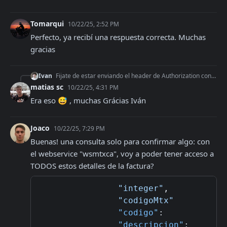
Tomarqui
10/22/25, 2:52 PM
Perfecto, ya recibí una respuesta correcta. Muchas 
gracias
Ivan
Fijate de estar enviando el header de Authorization con tu access_token de AfipSDK cuando generas el PDF
matias sc
10/22/25, 4:31 PM
Era eso 😅 , muchas Grácias Iván
Joaco
10/22/25, 7:29 PM
Buenas! una consulta solo para confirmar algo: con 
el webservice "wsmtxca", voy a poder tener acceso a 
TODOS estos detalles de la factura? 
"integer"
,
"codigoMtx"
"codigo"
:
"descripcion"
: