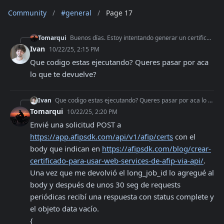
Community
/
#general
/
Page 17
Tomarqui
Buenos días. Estoy intentando generar un certificado de ARCA, el WS responde complete pero sin data
Ivan
10/22/25, 2:15 PM
Que codigo estas ejecutando? Queres pasar por aca 
lo que te devuelve?
Ivan
Que codigo estas ejecutando? Queres pasar por aca lo que te devuelve?
Tomarqui
10/22/25, 2:20 PM
Envié una solicitud POST a 
https://app.afipsdk.com/api/v1/afip/certs
 con el 
body que indican en 
https://afipsdk.com/blog/crear-
certificado-para-usar-web-services-de-afip-via-api/
. 
Una vez que me devolvió el long_job_id lo agregué al 
body y después de unos 30 seg de requests 
periódicas recibí una respuesta con status complete y 
el objeto data vacío.

{
