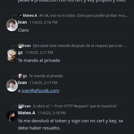
Mateo.A
Ah ok, eso no lo sabía. Osea para poder probar mucho mas rápido se puede usar eso, y cuando tenes el QR y el PDF ya listo, pasas a producción con los cert y key
Ivan
11/4/25, 2:16 PM
Claro
Ivan
Ejecutate este metodo despues de la request para ver que datos se estan enviando y recibiendo https://docs.afipsdk.com/recursos/otros-metodos-utiles#obtener-xml
gz
11/4/25, 2:17 PM
Te mando al privado
gz
Te mando al privado
Ivan
11/4/25, 2:17 PM
a 
ivan@afipsdk.com
Ivan
Si abris el "> From HTTP Request" que te muestra?
Mateo.A
11/4/25, 2:18 PM
Ya me devolvió el token y sign con mi cert y key, se 
debe haber resuelto.