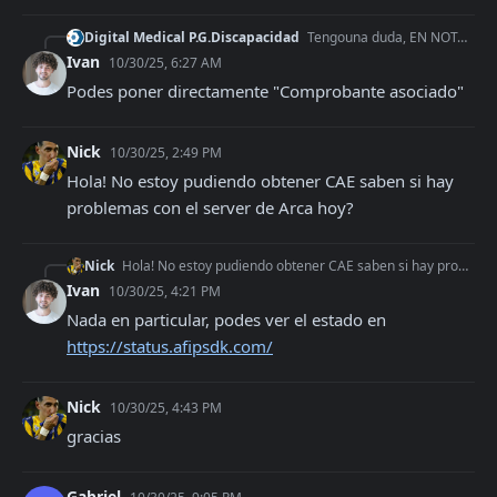
Digital Medical P.G.Discapacidad
Tengouna duda, EN NOTA CREDITO en la cabecera se cocloca "Factura asociada" y comprobante asoc ( una factura) , en el caso de NOTA DE DEBITO se coloca "No
Ivan
10/30/25, 6:27 AM
Podes poner directamente "Comprobante asociado"
Nick
10/30/25, 2:49 PM
Hola! No estoy pudiendo obtener CAE saben si hay 
problemas con el server de Arca hoy?
Nick
Hola! No estoy pudiendo obtener CAE saben si hay problemas con el server de Arca hoy?
Ivan
10/30/25, 4:21 PM
Nada en particular, podes ver el estado en 
https://status.afipsdk.com/
Nick
10/30/25, 4:43 PM
gracias
Gabriel