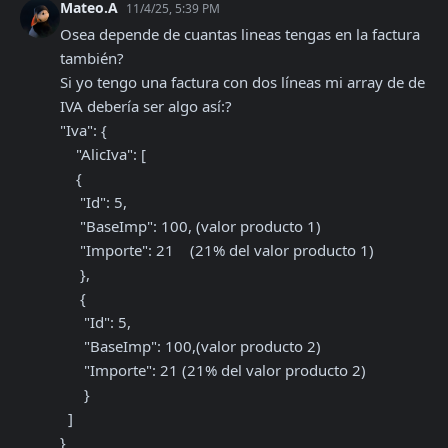
Mateo.A
11/4/25, 5:39 PM
Osea depende de cuantas lineas tengas en la factura 
también?

Si yo tengo una factura con dos líneas mi array de de 
IVA debería ser algo así:?

"Iva": {

    "AlicIva": [

    {

     "Id": 5, 

     "BaseImp": 100, (valor producto 1)

     "Importe": 21    (21% del valor producto 1)

     },

     {

      "Id": 5, 

      "BaseImp": 100,(valor producto 2)

      "Importe": 21 (21% del valor producto 2)

      }

  ]

}