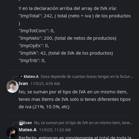
Y en la declaración arriba del array de IVA iría:

"ImpTotal": 242, ( total (neto + iva ) de los productos 
)

"ImpTotConc": 0,

"ImpNeto": 200, (total de netos de productos)

"ImpOpEx": 0,

"ImpIVA": 42, (total de IVA de los productos)

"ImpTrib": 0,
Mateo.A
Osea depende de cuantas lineas tengas en la factura también? Si yo tengo una factura con dos líneas mi array de de IVA debería ser algo así:? "Iva": { "Alic
Ivan
11/5/25, 4:59 AM
No, se suman por el tipo de IVA en un mismo item, 
tenes mas Items de IVA solo si tenes diferentes tipos 
de iva (21%, 10.5%, etc)
Ivan
No, se suman por el tipo de IVA en un mismo item, tenes mas Items de IVA solo si tenes diferentes tipos de iva (21%, 10.5%, etc)
Mateo.A
11/5/25, 11:23 AM
Perfecto, entonces es simplemente el total de toda la 