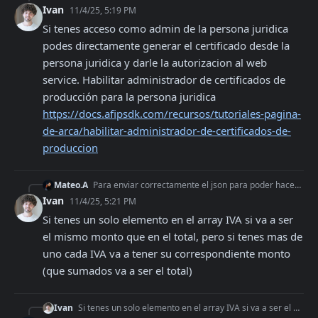
Ivan
11/4/25, 5:19 PM
Si tenes acceso como admin de la persona juridica 
podes directamente generar el certificado desde la 
persona juridica y darle la autorizacion al web 
service. Habilitar administrador de certificados de 
producción para la persona juridica 
https://docs.afipsdk.com/recursos/tutoriales-pagina-
de-arca/habilitar-administrador-de-certificados-de-
produccion
Mateo.A
Para enviar correctamente el json para poder hacer una factura A: Los campos - "ImpTotal" - "ImpNeto" - "ImpIVA" Deben ser llenados con las cantidades que se e
Ivan
11/4/25, 5:21 PM
Si tenes un solo elemento en el array IVA si va a ser 
el mismo monto que en el total, pero si tenes mas de 
uno cada IVA va a tener su correspondiente monto 
(que sumados va a ser el total)
Ivan
Si tenes un solo elemento en el array IVA si va a ser el mismo monto que en el total, pero si tenes mas de uno cada IVA va a tener su correspondiente monto (que