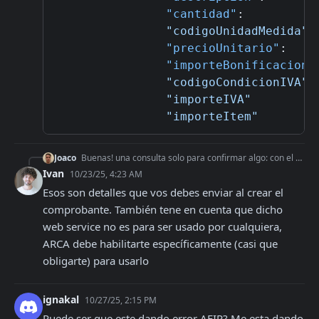
"cantidad"
:
"codigoUnidadMedida"
"precioUnitario"
:
"importeBonificacion"
"codigoCondicionIVA"
"importeIVA"
"importeItem"
Joaco
Buenas! una consulta solo para confirmar algo: con el webservice "wsmtxca", voy a poder tener acceso a TODOS estos detalles de la factura?
Ivan
10/23/25, 4:23 AM
Esos son detalles que vos debes enviar al crear el 
comprobante. También tene en cuenta que dicho 
web service no es para ser usado por cualquiera, 
ARCA debe habilitarte específicamente (casi que 
obligarte) para usarlo
ignakal
10/27/25, 2:15 PM
Puede ser que este dando error AFIP? Me esta dando 