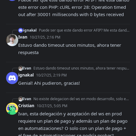
este error con PHP: cURL error 28: Operation timed 
out after 30001 milliseconds with 0 bytes received
ignakal
Puede ser que este dando error AFIP? Me esta dando este error con PHP: cURL error 28: Operation timed out after 30001 milliseconds with 0 bytes received
Ivan
10/27/25, 2:16 PM
Estuvo dando timeout unos minutos, ahora tener 
respuesta
Ivan
Estuvo dando timeout unos minutos, ahora tener respuesta
ignakal
10/27/25, 2:19 PM
Genial! Ahi pudieron, gracias!
Ivan
No existe delegacion del ws en modo desarrollo, solo en produccion
Cristian
10/27/25, 5:05 PM
Ivan, esta delegación y aceptación del ws en prod 
requiere un plan de pago y además un plan de pago 
en automatizaciones? O solo con un plan de pago + 
el free de automatizaciones se podría probar?