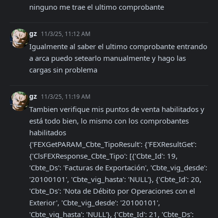
ninguno me trae el ultimo comprobante
gz
11/3/25, 11:12 AM
Igualmente al saber el ultimo comprobante entrando 
a arca puedo setearlo manualmente y hago las 
cargas sin problema
gz
11/3/25, 11:19 AM
Tambien verifique mis puntos de venta habilitados y 
está todo bien, lo mismo con los comprobantes 
habilitados

{'FEXGetPARAM_Cbte_TipoResult': {'FEXResultGet': 
{'ClsFEXResponse_Cbte_Tipo': [{'Cbte_Id': 19, 
'Cbte_Ds': 'Facturas de Exportación', 'Cbte_vig_desde': 
'20100101', 'Cbte_vig_hasta': 'NULL'}, {'Cbte_Id': 20, 
'Cbte_Ds': 'Nota de Débito por Operaciones con el 
Exterior', 'Cbte_vig_desde': '20100101', 
'Cbte_vig_hasta': 'NULL'}, {'Cbte_Id': 21, 'Cbte_Ds': 