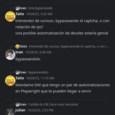
Ivan
Esta bypasseado
Taito
10/28/25, 3:20 AM
tremendo! de curioso, bypasseando el captcha, o con 
rotación de ips? 

una posible automatización de deudas estaría genial
Taito
tremendo! de curioso, bypasseando el captcha, o con rotación de ips? una posible automatización de deudas estaría genial
Ivan
10/28/25, 6:40 AM
bypaseandolo
Ivan
bypaseandolo
Taito
10/28/25, 11:10 AM
Mandame DM que tengo un par de automatizaciones 
en Playwright que te pueden llegar a servir
Ivan
Cambio la URL hace unas semanas
Julian
10/29/25, 2:55 PM