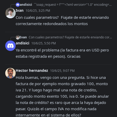
andisici
```soap_request = f"""<?xml version="1.0" encoding="utf-8"?> <soap12:Envelope xmlns:soap12="http://www.w3.org/2003/05/soap-envelope"> <soap12:Body>
Ivan
10/6/25, 3:25 PM
Con cuales parametros?  Fiajate de estarle enviando 
correctamente redondeados los montos
Ivan
Con cuales parametros? Fiajate de estarle enviando correctamente redondeados los montos
andisici
10/6/25, 5:50 PM
Ya encontré el problema (la factura era en USD pero 
estaba registrada en pesos). Gracias
Hector hernandez
10/6/25, 9:07 PM
Hola buenas, vengo con una pregunta. Si hice una 
factura de por ejemplo monto gravado 100, monto 
iva 21. Y luego hago mal una nota de credito, 
cargando monto exento 100, iva 0. Se puede anular 
la nota de crédito? es raro que arca la haya dejado 
pasar. Quizás el campo IVA no modifica nada 
internamente en el sistema de ellos?