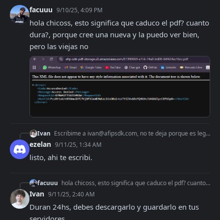
facuuu
9/10/25, 4:09 PM
hola chicoss, esto significa que caduco el pdf? cuanto 
dura?, porque cree una nueva y la puedo ver bien, 
pero las viejas no
Ivan
Escribime a
ivan@afipsdk.com
, no te deja porque es legacy, debemos cambiarlo de nuestro lado
ezelan
9/11/25, 1:34 AM
listo, ahi te escribi.
facuuu
hola chicoss, esto significa que caduco el pdf? cuanto dura?, porque cree una nueva y la puedo ver bien, pero las viejas no
Ivan
9/11/25, 2:40 AM
Duran 24hs, debes descargarlo y guardarlo en tus 
servidores