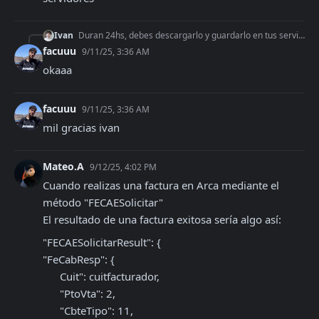
Ivan
Duran 24hs, debes descargarlo y guardarlo en tus servidores
facuuu
9/11/25, 3:36 AM
okaaa
facuuu
9/11/25, 3:36 AM
mil gracias ivan
Mateo.A
9/12/25, 4:02 PM
Cuando realizas una factura en Arca mediante el 
método "FECAESolicitar"

El resultado de una factura exitosa sería algo así:
"FECAESolicitarResult": {

"FeCabResp": {

      Cuit": cuitfacturador,

      "PtoVta": 2,

      "CbteTipo": 11,
