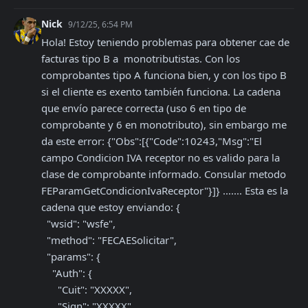
Nick
9/12/25, 6:54 PM
Hola! Estoy teniendo problemas para obtener cae de 
facturas tipo B a  monotributistas. Con los 
comprobantes tipo A funciona bien, y con los tipo B 
si el cliente es exento también funciona. La cadena 
que envío parece correcta (uso 6 en tipo de 
comprobante y 6 en monotributo), sin embargo me 
da este error: {"Obs":[{"Code":10243,"Msg":"El 
campo Condicion IVA receptor no es valido para la 
clase de comprobante informado. Consular metodo 
FEParamGetCondicionIvaReceptor"}]} ....... Esta es la 
cadena que estoy enviando: {

  "wsid": "wsfe",

  "method": "FECAESolicitar",

  "params": {

    "Auth": {

      "Cuit": "XXXXX",

      "Sign": "XXXXX",
