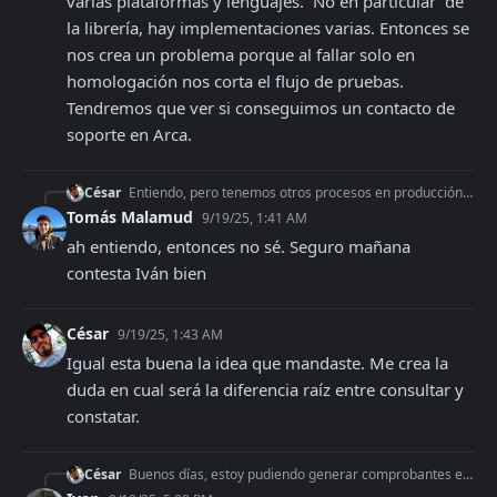
varias plataformas y lenguajes.  No en particular  de 
la librería, hay implementaciones varias. Entonces se 
nos crea un problema porque al fallar solo en 
homologación nos corta el flujo de pruebas. 
Tendremos que ver si conseguimos un contacto de 
soporte en Arca.
César
Entiendo, pero tenemos otros procesos en producción que dependen de la constatacion en varias plataformas y lenguajes. No en particular de la librería, hay im
Tomás Malamud
9/19/25, 1:41 AM
ah entiendo, entonces no sé. Seguro mañana 
contesta Iván bien
César
9/19/25, 1:43 AM
Igual esta buena la idea que mandaste. Me crea la 
duda en cual será la diferencia raíz entre consultar y 
constatar.
César
Buenos días, estoy pudiendo generar comprobantes electrónicos sin problemas en el ambiente de homologación. Me devuelve los datos y su CAE. Pero al llamar luego