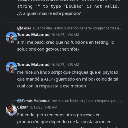
string "" to type 'Double' is not valid.
¿A alguien mas le está pasando?
César
Buenos días, estoy pudiendo generar comprobantes electrónicos sin problemas en el ambiente de homologación. Me devuelve los datos y su CAE. Pero al llamar luego
Tomás Malamud
9/19/25, 1:34 AM
a mi me pasó, creo que no funciona en testing. lo 
solucioné con getVoucherInfo()
Tomás Malamud
9/19/25, 1:35 AM
me hice un lindo script que chequea que el payload 
que mandé a AFIP (guardado en mi bd) coincida tal 
cual con la respuesta a ese método
Tomás Malamud
me hice un lindo script que chequea que el payload que mandé a AFIP (guardado en mi bd) coincida tal cual con la respuesta a ese método
César
9/19/25, 1:40 AM
Entiendo, pero tenemos otros procesos en 
producción que dependen de la constatacion en 