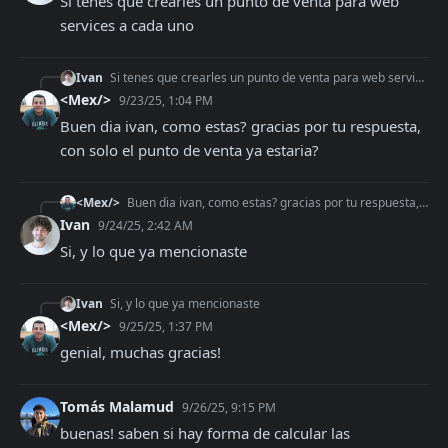
Si tenes que crearles un punto de venta para web 
services a cada uno
Ivan
Si tenes que crearles un punto de venta para web services a cada uno
<Mex/>
9/23/25, 1:04 PM
Buen dia ivan, como estas? gracias por tu respuesta, 
con solo el punto de venta ya estaria?
<Mex/>
Buen dia ivan, como estas? gracias por tu respuesta, con solo el punto de venta ya estaria?
Ivan
9/24/25, 2:42 AM
Si, y lo que ya mencionaste
Ivan
Si, y lo que ya mencionaste
<Mex/>
9/25/25, 1:37 PM
genial, muchas gracias!
Tomás Malamud
9/26/25, 9:15 PM
buenas! saben si hay forma de calcular las 