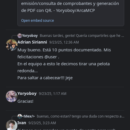
emisión/consulta de comprobantes y generación 
de PDF con QR. - Yoryoboy/ArcaMCP
Open embed source
Yoryoboy
Buenas tardes, gente! Quería compartirles que he publicado ArcaMCP, un servidor Model Context Protocol (MCP) para integrarse con AFIP/ARCA y automatizar: - Cer
Adrian Sirianni
9/23/25, 12:36 AM
Muy bueno. Está 10 puntos documentado. Mis 
felicitaciones @user .

En el equipo a esto le decimos tirar una pelota 
redonda...

Para saltar a cabecear!!! Jeje
Yoryoboy
9/23/25, 1:17 AM
Gracias!
<Mex/>
buenas, como estan? tengo una duda con respecto al tema de generar facturas con diferentes cuit. Estoy tratando de automatizar la generación de factura para mi
Ivan
9/23/25, 3:23 AM