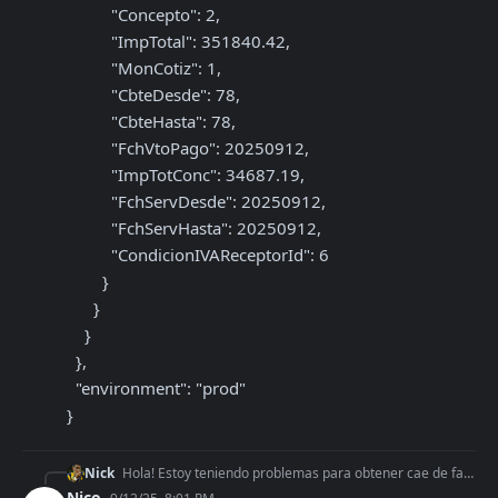
          "Concepto": 2,

          "ImpTotal": 351840.42,

          "MonCotiz": 1,

          "CbteDesde": 78,

          "CbteHasta": 78,

          "FchVtoPago": 20250912,

          "ImpTotConc": 34687.19,

          "FchServDesde": 20250912,

          "FchServHasta": 20250912,

          "CondicionIVAReceptorId": 6

        }

      }

    }

  },

  "environment": "prod"

}
Nick
Hola! Estoy teniendo problemas para obtener cae de facturas tipo B a monotributistas. Con los comprobantes tipo A funciona bien, y con los tipo B si el cliente
Nico