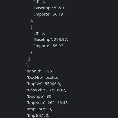
                "Id": 4,

                "BaseImp": 535.11,

                "Importe": 56.19

              },

              {

                "Id": 6,

                "BaseImp": 203.97,

                "Importe": 55.07

              }

            ]

          },

          "MonId": "PES",

          "DocNro": oculto,

          "ImpIVA": 55006.8,

          "CbteFch": 20250912,

          "DocTipo": 80,

          "ImpNeto": 262146.43,

          "ImpOpEx": 0,

          "ImpTrib": 0,
