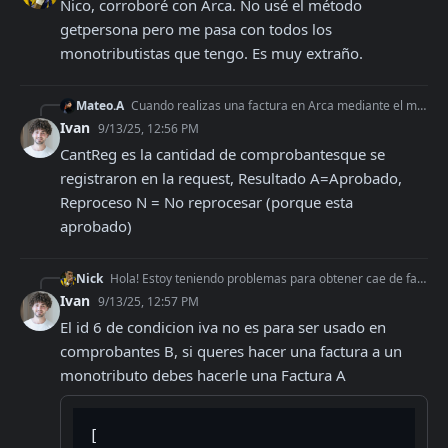
Nico, corroboré con Arca. No usé el método 
getpersona pero me pasa con todos los 
monotributistas que tengo. Es muy extraño.
Mateo.A
Cuando realizas una factura en Arca mediante el método "FECAESolicitar" El resultado de una factura exitosa sería algo así: "FECAESolicitarResult": { "FeCabRes
Ivan
9/13/25, 12:56 PM
CantReg es la cantidad de comprobantesque se 
registraron en la request, Resultado A=Aprobado, 
Reproceso N = No reprocesar (porque esta 
aprobado)
Nick
Hola! Estoy teniendo problemas para obtener cae de facturas tipo B a monotributistas. Con los comprobantes tipo A funciona bien, y con los tipo B si el cliente
Ivan
9/13/25, 12:57 PM
El id 6 de condicion iva no es para ser usado en 
comprobantes B, si queres hacer una factura a un 
monotributo debes hacerle una Factura A
[