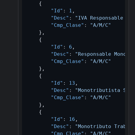
{
"Id"
:
1
,
"Desc"
:
"IVA Responsable In
"Cmp_Clase"
:
"A/M/C"
}
,
{
"Id"
:
6
,
"Desc"
:
"Responsable Monotr
"Cmp_Clase"
:
"A/M/C"
}
,
{
"Id"
:
13
,
"Desc"
:
"Monotributista Soc
"Cmp_Clase"
:
"A/M/C"
}
,
{
"Id"
:
16
,
"Desc"
:
"Monotributo Trabaj
"Cmp_Clase"
:
"A/M/C"