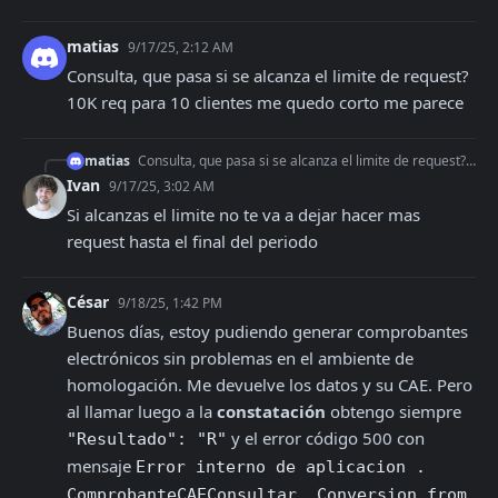
matias
9/17/25, 2:12 AM
Consulta, que pasa si se alcanza el limite de request? 
10K req para 10 clientes me quedo corto me parece
matias
Consulta, que pasa si se alcanza el limite de request? 10K req para 10 clientes me quedo corto me parece
Ivan
9/17/25, 3:02 AM
Si alcanzas el limite no te va a dejar hacer mas 
request hasta el final del periodo
César
9/18/25, 1:42 PM
Buenos días, estoy pudiendo generar comprobantes 
electrónicos sin problemas en el ambiente de 
homologación. Me devuelve los datos y su CAE. Pero 
al llamar luego a la 
constatación
 obtengo siempre 
 y el error código 500 con 
"Resultado": "R"
mensaje 
Error interno de aplicacion . 
ComprobanteCAEConsultar. Conversion from 