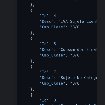
}
,
{
"Id"
:
4
,
"Desc"
:
"IVA Sujeto Exento"
"Cmp_Clase"
:
"B/C"
}
,
{
"Id"
:
5
,
"Desc"
:
"Consumidor Final"
,
"Cmp_Clase"
:
"B/C"
}
,
{
"Id"
:
7
,
"Desc"
:
"Sujeto No Categori
"Cmp_Clase"
:
"B/C"
}
,
{
"Id"
:
8
,