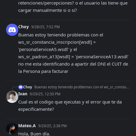
retenciones/percepciones? o el usuario las tiene que 
cargar manualmente si o si?
Choy
9/28/25, 7:52 PM
Buenas estoy teniendo problemas con el  
ws_sr_constancia_inscripcion[wsdl] = 
'personaServiceA5.wsdl' y el 
ws_sr_padron_a13[wsdl] = 'personaServiceA13.wsdl' 
no me esta identificando a apartir del DNI el CUIT de 
la Persona para facturar
Choy
Buenas estoy teniendo problemas con el ws_sr_constancia_inscripcion[wsdl] = 'personaServiceA5.wsdl' y el ws_sr_padron_a13[wsdl] = 'personaServiceA13.wsdl' no m
Ivan
9/29/25, 12:30 PM
Cual es el codigo que ejecutas y el error que te da 
especificamente?
Mateo.A
9/29/25, 2:38 PM
Hola, Buen día. 
