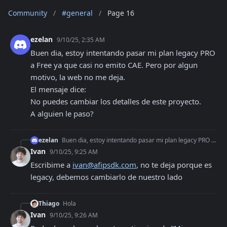
Community
/
#general
/
Page 16
ezelan
9/10/25, 2:35 AM
Buen dia, estoy intentando pasar mi plan legacy PRO 
a Free ya que casi no emito CAE. Pero por algun 
motivo, la web no me deja.

El mensaje dice:

No puedes cambiar los detalles de este proyecto.

A alguien le paso?
ezelan
Buen dia, estoy intentando pasar mi plan legacy PRO a Free ya que casi no emito CAE. Pero por algun motivo, la web no me deja. El mensaje dice: No puedes cambia
Ivan
9/10/25, 9:25 AM
Escribime a 
ivan@afipsdk.com
, no te deja porque es 
legacy, debemos cambiarlo de nuestro lado
Thiago
Hola
Ivan
9/10/25, 9:26 AM