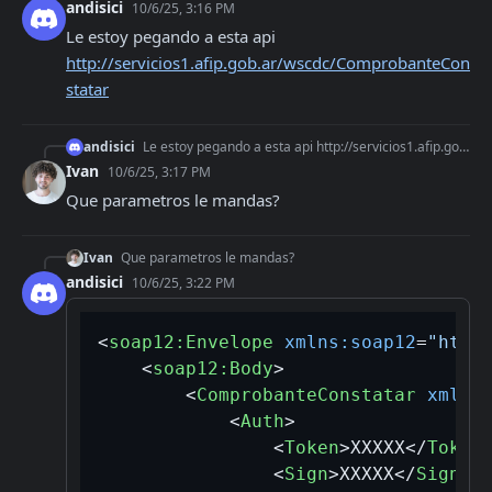
andisici
10/6/25, 3:16 PM
Le estoy pegando a esta api 
http://servicios1.afip.gob.ar/wscdc/ComprobanteCon
statar
andisici
Le estoy pegando a esta api http://servicios1.afip.gob.ar/wscdc/ComprobanteConstatar
Ivan
10/6/25, 3:17 PM
Que parametros le mandas?
Ivan
Que parametros le mandas?
andisici
10/6/25, 3:22 PM
<
soap12:Envelope
xmlns:soap12
=
"http
<
soap12:Body
>
<
ComprobanteConstatar
xmlns
<
Auth
>
<
Token
>
XXXXX
</
Token
<
Sign
>
XXXXX
</
Sign
>