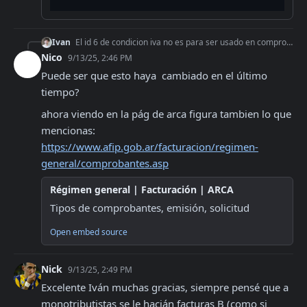
Ivan
El id 6 de condicion iva no es para ser usado en comprobantes B, si queres hacer una factura a un monotributo debes hacerle una Factura A ```json [ {
Nico
9/13/25, 2:46 PM
Puede ser que esto haya  cambiado en el último 
tiempo?
ahora viendo en la pág de arca figura tambien lo que 
https://www.afip.gob.ar/facturacion/regimen-
general/comprobantes.asp
Régimen general | Facturación | ARCA
Tipos de comprobantes, emisión, solicitud
Open embed source
Nick
9/13/25, 2:49 PM
Excelente Iván muchas gracias, siempre pensé que a 
monotributistas se le hacián facturas B (como si 