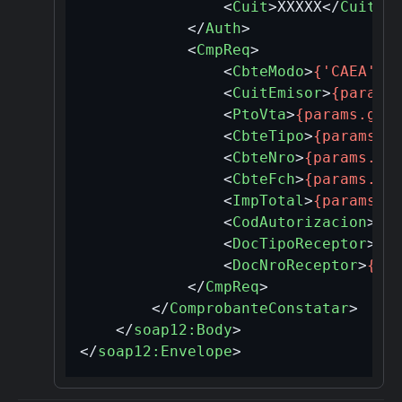
<
Cuit
>
XXXXX
</
Cuit
>
</
Auth
>
<
CmpReq
>
<
CbteModo
>
{'CAEA'}
<
<
CuitEmisor
>
{params
<
PtoVta
>
{params.get
<
CbteTipo
>
{params.g
<
CbteNro
>
{params.ge
<
CbteFch
>
{params.ge
<
ImpTotal
>
{params.g
<
CodAutorizacion
>
{p
<
DocTipoReceptor
>
{p
<
DocNroReceptor
>
{pa
</
CmpReq
>
</
ComprobanteConstatar
>
</
soap12:Body
>
</
soap12:Envelope
>