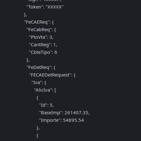
      "Token": "XXXXX"

    },

    "FeCAEReq": {

      "FeCabReq": {

        "PtoVta": 3,

        "CantReg": 1,

        "CbteTipo": 6

      },

      "FeDetReq": {

        "FECAEDetRequest": {

          "Iva": {

            "AlicIva": [

              {

                "Id": 5,

                "BaseImp": 261407.35,

                "Importe": 54895.54

              },

              {
