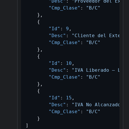
"Desc"
:
"Proveedor del Exte
"Cmp_Clase"
:
"B/C"
}
,
{
"Id"
:
9
,
"Desc"
:
"Cliente del Exteri
"Cmp_Clase"
:
"B/C"
}
,
{
"Id"
:
10
,
"Desc"
:
"IVA Liberado – Ley
"Cmp_Clase"
:
"B/C"
}
,
{
"Id"
:
15
,
"Desc"
:
"IVA No Alcanzado"
,
"Cmp_Clase"
:
"B/C"
}
]