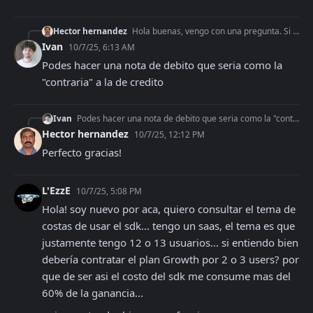
Hector hernandez
Hola buenas, vengo con una pregunta. Si hice una factura de por ejemplo monto gravado 100, monto iva 21. Y luego hago mal una nota de credito, cargando monto ex
Ivan
10/7/25, 6:13 AM
Podes hacer una nota de debito que seria como la 
"contraria" a la de credito
Ivan
Podes hacer una nota de debito que seria como la "contraria" a la de credito
Hector hernandez
10/7/25, 12:12 PM
Perfecto gracias!
L'EzzE
10/7/25, 5:08 PM
Hola! soy nuevo por aca, quiero consultar el tema de 
costas de usar el sdk... tengo un saas, el tema es que 
justamente tengo 12 o 13 usuarios... si entiendo bien 
debería contratar el plan Growth por 2 o 3 users? por 
que de ser asi el costo del sdk me consume mas del 
60% de la ganancia...