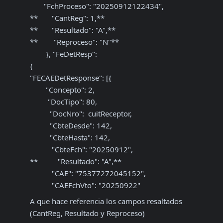
       "FchProceso": "20250912122434",

**       "CantReg": 1,**

**       "Resultado": "A",**

**        "Reproceso": "N"**

        }, "FeDetResp": 

{

"FECAEDetResponse": [{

        "Concepto": 2,

         "DocTipo": 80,

          "DocNro":  cuitReceptor,

          "CbteDesde": 142,

          "CbteHasta": 142,

           "CbteFch": "20250912",

**          "Resultado": "A",**

           "CAE": "75377272045152",

           "CAEFchVto": "20250922"
A que hace referencia los campos resaltados 
(CantReg, Resultado y Reproceso)