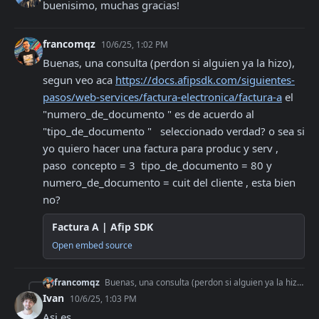
buenisimo, muchas gracias!
francomqz
10/6/25, 1:02 PM
Buenas, una consulta (perdon si alguien ya la hizo),  
segun veo aca 
https://docs.afipsdk.com/siguientes-
pasos/web-services/factura-electronica/factura-a
 el 
"numero_de_documento " es de acuerdo al 
"tipo_de_documento "   seleccionado verdad? o sea si 
yo quiero hacer una factura para produc y serv ,  
paso  concepto = 3  tipo_de_documento = 80 y 
numero_de_documento = cuit del cliente , esta bien 
no?
Factura A | Afip SDK
Open embed source
francomqz
Buenas, una consulta (perdon si alguien ya la hizo), segun veo aca https://docs.afipsdk.com/siguientes-pasos/web-services/factura-electronica/factura-a el "num
Ivan
10/6/25, 1:03 PM
Asi es