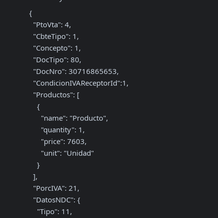
{

  "PtoVta": 4,

  "CbteTipo": 1,

  "Concepto": 1,

  "DocTipo": 80,

  "DocNro": 30716865653,

  "CondicionIVAReceptorId":1,

  "Productos": [

    {

      "name": "Producto",

      "quantity": 1,

      "price": 7603,

      "unit": "Unidad"

    }

  ],

  "PorcIVA": 21,

  "DatosNDC": {

    "Tipo": 11,
