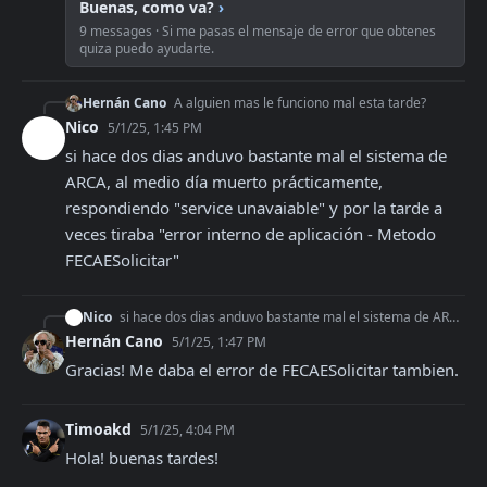
Buenas, como va?
›
9 messages · Si me pasas el mensaje de error que obtenes
quiza puedo ayudarte.
Hernán Cano
A alguien mas le funciono mal esta tarde?
Nico
5/1/25, 1:45 PM
si hace dos dias anduvo bastante mal el sistema de 
ARCA, al medio día muerto prácticamente, 
respondiendo "service unavaiable" y por la tarde a 
veces tiraba "error interno de aplicación - Metodo 
FECAESolicitar"
Nico
si hace dos dias anduvo bastante mal el sistema de ARCA, al medio día muerto prácticamente, respondiendo "service unavaiable" y por la tarde a veces tiraba "err
Hernán Cano
5/1/25, 1:47 PM
Gracias! Me daba el error de FECAESolicitar tambien.
Timoakd
5/1/25, 4:04 PM
Hola! buenas tardes!