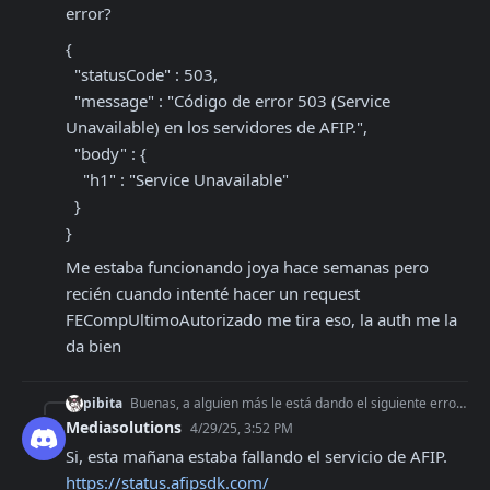
error?
{

  "statusCode" : 503,

  "message" : "Código de error 503 (Service 
Unavailable) en los servidores de AFIP.",

  "body" : {

    "h1" : "Service Unavailable"

  }

}
Me estaba funcionando joya hace semanas pero 
recién cuando intenté hacer un request 
FECompUltimoAutorizado me tira eso, la auth me la 
da bien
pibita
Buenas, a alguien más le está dando el siguiente error? { "statusCode" : 503, "message" : "Código de error 503 (Service Unavailable) en los servidores de A
Mediasolutions
4/29/25, 3:52 PM
https://status.afipsdk.com/