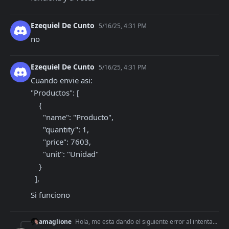
Ezequiel De Cunto
5/16/25, 4:31 PM
no
Ezequiel De Cunto
5/16/25, 4:31 PM
Cuando envie asi:

"Productos": [

    {

      "name": "Producto",

      "quantity": 1,

      "price": 7603,

      "unit": "Unidad"

    }

  ],
Si funciono
amaglione
Hola, me esta dando el siguiente error al intentar crear un ALIAS nuevo. A alguno le paso?