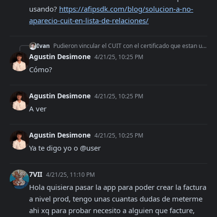
usando? 
https://afipsdk.com/blog/solucion-a-no-
aparecio-cuit-en-lista-de-relaciones/
Ivan
Pudieron vincular el CUIT con el certificado que estan usando? https://afipsdk.com/blog/solucion-a-no-aparecio-cuit-en-lista-de-relaciones/
Agustin Desimone
4/21/25, 10:25 PM
Cómo?
Agustin Desimone
4/21/25, 10:25 PM
A ver
Agustin Desimone
4/21/25, 10:25 PM
Ya te digo yo o @user
7VII
4/21/25, 11:10 PM
Hola quisiera pasar la app para poder crear la factura 
a nivel prod, tengo unas cuantas dudas de meterme 
ahi xq para probar necesito a alguien que facture, 