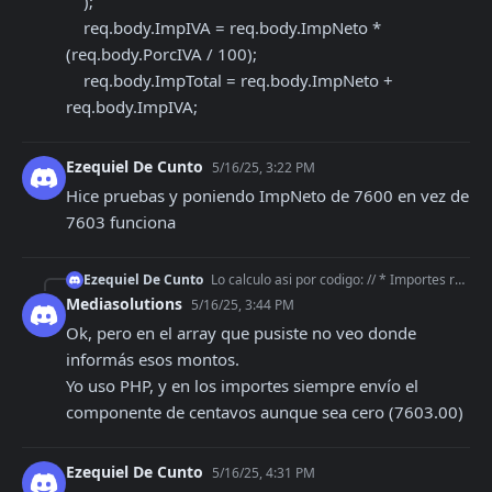
    );

    req.body.ImpIVA = req.body.ImpNeto * 
(req.body.PorcIVA / 100);

    req.body.ImpTotal = req.body.ImpNeto + 
req.body.ImpIVA;
Ezequiel De Cunto
5/16/25, 3:22 PM
Hice pruebas y poniendo ImpNeto de 7600 en vez de 
7603 funciona
Ezequiel De Cunto
Lo calculo asi por codigo: // * Importes req.body.ImpNeto = req.body.Productos.reduce( (acc, curr) => acc + curr.price * curr.quantity, 0 )
Mediasolutions
5/16/25, 3:44 PM
Ok, pero en el array que pusiste no veo donde 
informás esos montos.

Yo uso PHP, y en los importes siempre envío el 
componente de centavos aunque sea cero (7603.00)
Ezequiel De Cunto
5/16/25, 4:31 PM