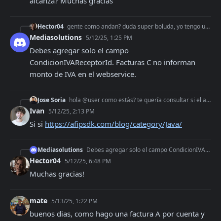
alcanza? Muchas gracias
Hector04
gente como andan? duda super boluda, yo tengo un programa bastante basico, ya que es para uso personal, solo hace facturas C a consumidores finales. El tema es
Mediasolutions
5/12/25, 1:25 PM
Debes agregar solo el campo 
CondicionIVAReceptorId. Facturas C no informan 
monto de IVA en el webservice.
Jose Soria
hola @user como estás? te quería consultar si el api tiene la posibilidad de integrar con java spring
Ivan
5/12/25, 2:13 PM
Si si 
https://afipsdk.com/blog/category/Java/
Mediasolutions
Debes agregar solo el campo CondicionIVAReceptorId. Facturas C no informan monto de IVA en el webservice.
Hector04
5/12/25, 6:48 PM
Muchas gracias!
mate
5/13/25, 1:22 PM
buenos dias, como hago una factura A por cuenta y 