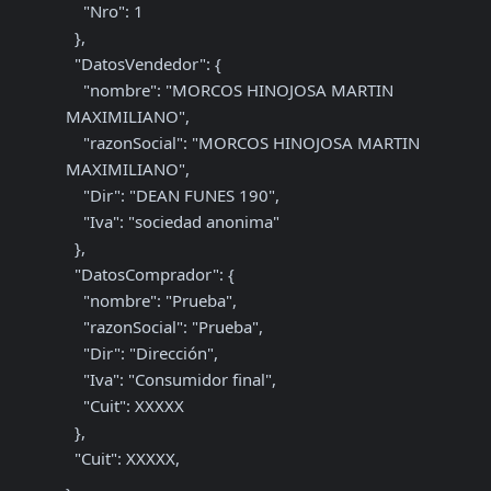
    "Nro": 1

  },

  "DatosVendedor": {

    "nombre": "MORCOS HINOJOSA MARTIN 
MAXIMILIANO",

    "razonSocial": "MORCOS HINOJOSA MARTIN 
MAXIMILIANO",

    "Dir": "DEAN FUNES 190",

    "Iva": "sociedad anonima"

  },

  "DatosComprador": {

    "nombre": "Prueba",

    "razonSocial": "Prueba",

    "Dir": "Dirección",

    "Iva": "Consumidor final",

    "Cuit": XXXXX

  },

  "Cuit": XXXXX,