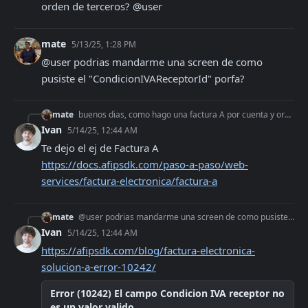
orden de terceros? @user
mate
5/13/25, 1:28 PM
@user podrias mandarme una screen de como 
pusiste el "CondicionIVAReceptorId" porfa?
mate
buenos dias, como hago una factura A por cuenta y orden de terceros? @user
Ivan
5/14/25, 12:44 AM
Te dejo el ej de Factura A 
https://docs.afipsdk.com/paso-a-paso/web-
services/factura-electronica/factura-a
mate
@user podrias mandarme una screen de como pusiste el "CondicionIVAReceptorId" porfa?
Ivan
5/14/25, 12:44 AM
https://afipsdk.com/blog/factura-electronica-
solucion-a-error-10242/
Error (10242) El campo Condicion IVA receptor no
es un valor valido...