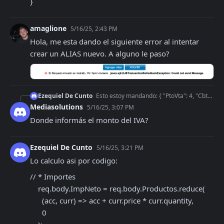
}
amaglione
5/16/25, 2:43 PM
Hola, me esta dando el siguiente error al intentar 
crear un ALIAS nuevo. A alguno le paso?
Ezequiel De Cunto
Esto estoy mandando: { "PtoVta": 4, "CbteTipo": 1, "Concepto": 1, "DocTipo": 80, "DocNro": 30716865653, "CondicionIVAReceptorId":1, "Productos":
Mediasolutions
5/16/25, 3:07 PM
Donde informás el monto del IVA?
Ezequiel De Cunto
5/16/25, 3:21 PM
Lo calculo asi por codigo:
// * Importes

    req.body.ImpNeto = req.body.Productos.reduce(

      (acc, curr) => acc + curr.price * curr.quantity,

      0
