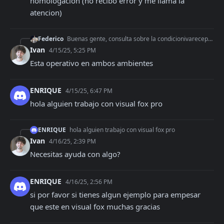
homologacion (no recibo error y me llama la 
atencion)
Federico
Buenas gente, consulta sobre la condicionivareceptor, en su momento, en el ambiente de homologacion si no se enviaba el dato, tiraba un error, y en prod lo pusi
Ivan
4/15/25, 5:25 PM
Esta operativo en ambos ambientes
ENRIQUE
4/15/25, 6:47 PM
hola alguien trabajo con visual fox pro
ENRIQUE
hola alguien trabajo con visual fox pro
Ivan
4/16/25, 2:39 PM
Necesitas ayuda con algo?
ENRIQUE
4/16/25, 2:56 PM
si por favor si tienes algun ejemplo para empesar 
que este en visual fox muchas gracias