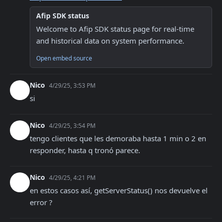
Afip SDK status
Welcome to Afip SDK status page for real-time 
and historical data on system performance.
Open embed source
Nico
4/29/25, 3:53 PM
si
Nico
4/29/25, 3:54 PM
tengo clientes que les demoraba hasta 1 min o 2 en 
responder, hasta q tronó parece.
Nico
4/29/25, 4:21 PM
en estos casos así, getServerStatus() nos devuelve el 
error ?