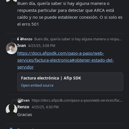
Buen día, quería saber si hay alguna manera o 
respuesta particular para detectar que ARCA está 
caído y no se puede establecer conexión. O si solo es 
el erro 501
Renzo
Buen día, quería saber si hay alguna manera o respuesta particular para detectar que ARCA está caído y no se puede establecer conexión. O si solo es el erro 501
Ivan
4/25/25, 3:08 PM
https://docs.afipsdk.com/paso-a-paso/web-
services/factura-electronica#obtener-estado-del-
servidor
Factura electrónica | Afip SDK
Open embed source
Ivan
https://docs.afipsdk.com/paso-a-paso/web-services/factura-electronica#obtener-estado-del-servidor
Renzo
4/25/25, 4:30 PM
Gracias