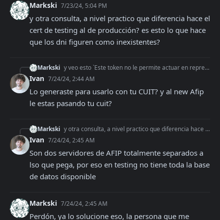
Markski
7/23/24, 5:04 PM
y otra consulta, a nivel practico que diferencia hace el 
cert de testing al de producción? es esto lo que hace 
que los dni figuren como inexistentes?
Markski
y veo esto `Este token no le permite actuar en representacion de la CUIT [...]`
Ivan
7/24/24, 2:44 AM
Lo generaste para usarlo con tu CUIT? y al new Afip 
le estas pasando tu cuit?
Markski
y otra consulta, a nivel practico que diferencia hace el cert de testing al de producción? es esto lo que hace que los dni figuren como inexistentes?
Ivan
7/24/24, 2:45 AM
Son dos servidores de AFIP totalmente separados a 
lso que pega, por eso en testing no tiene toda la base 
de datos disponible
Markski
7/24/24, 2:45 AM
Perdón, ya lo solucione eso, la persona que me 