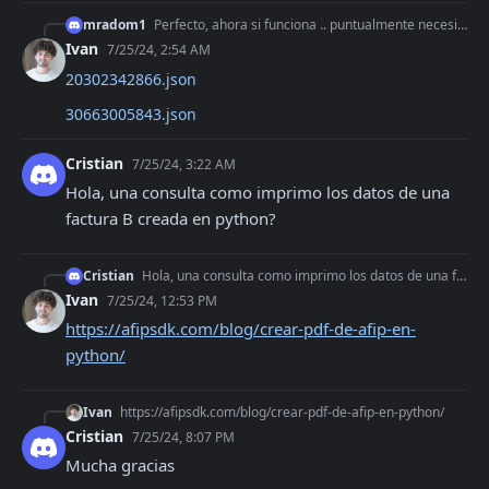
mradom1
Perfecto, ahora si funciona .. puntualmente necesito poder tener la estructura del json para una persona fisica y una juridica para poder empezar a programar...
Ivan
7/25/24, 2:54 AM
20302342866.json
30663005843.json
Cristian
7/25/24, 3:22 AM
Hola, una consulta como imprimo los datos de una 
factura B creada en python?
Cristian
Hola, una consulta como imprimo los datos de una factura B creada en python?
Ivan
7/25/24, 12:53 PM
https://afipsdk.com/blog/crear-pdf-de-afip-en-
python/
Ivan
https://afipsdk.com/blog/crear-pdf-de-afip-en-python/
Cristian
7/25/24, 8:07 PM
Mucha gracias