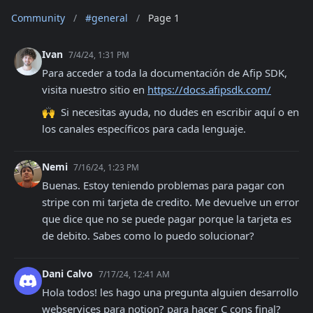
Community
/
#general
/
Page 1
Ivan
7/4/24, 1:31 PM
Para acceder a toda la documentación de Afip SDK, 
visita nuestro sitio en 
https://docs.afipsdk.com/
🙌  Si necesitas ayuda, no dudes en escribir aquí o en 
los canales específicos para cada lenguaje.
Nemi
7/16/24, 1:23 PM
Buenas. Estoy teniendo problemas para pagar con 
stripe con mi tarjeta de credito. Me devuelve un error 
que dice que no se puede pagar porque la tarjeta es 
de debito. Sabes como lo puedo solucionar?
Dani Calvo
7/17/24, 12:41 AM
Hola todos! les hago una pregunta alguien desarrollo 
webservices para notion? para hacer C cons final?