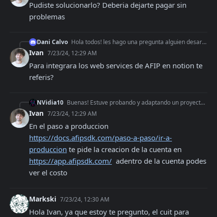
Pudiste solucionarlo? Deberia dejarte pagar sin 
problemas
Dani Calvo
Hola todos! les hago una pregunta alguien desarrollo webservices para notion? para hacer C cons final?
Ivan
7/23/24, 12:29 AM
Para integrara los web services de AFIP en notion te 
referis?
NVidia10
Buenas! Estuve probando y adaptando un proyecto con la Api. Creía que era free, ahora me doy cuenta que no. Alguien me podría decir el costo que tiene? Muchas g
Ivan
7/23/24, 12:29 AM
En el paso a produccion 
https://docs.afipsdk.com/paso-a-paso/ir-a-
produccion
 te pide la creacion de la cuenta en 
https://app.afipsdk.com/
  adentro de la cuenta podes 
ver el costo
Markski
7/23/24, 12:30 AM
Hola Ivan, ya que estoy te pregunto, el cuit para 