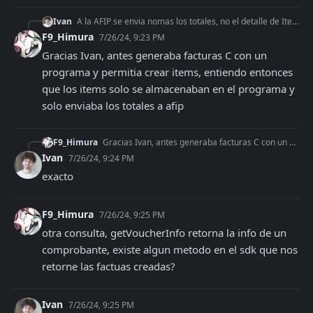
Ivan
A la AFIP se envia nomas los totales, no el detalle de Item, tenes otro web service que permite el envio de items pero no esta disponible para todos, AFIP debe
F9_Himura
7/26/24, 9:23 PM
Gracias Ivan, antes generaba facturas C con un 
programa y permitia crear items, entiendo entonces 
que los items solo se almacenaban en el programa y 
solo enviaba los totales a afip
F9_Himura
Gracias Ivan, antes generaba facturas C con un programa y permitia crear items, entiendo entonces que los items solo se almacenaban en el programa y solo enviab
Ivan
7/26/24, 9:24 PM
exacto
F9_Himura
7/26/24, 9:25 PM
otra consulta, getVoucherInfo retorna la info de un 
comprobante, existe algun metodo en el sdk que nos 
retorne las factuas creadas?
Ivan
7/26/24, 9:25 PM