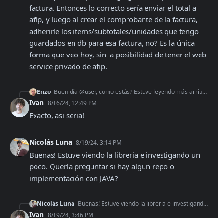
factura. Entonces lo correcto sería enviar el total a 
afip, y luego al crear el comprobante de la factura, 
adherirle los items/subtotales/unidades que tengo 
guardados en db para esa factura, no? Es la única 
forma que veo hoy, sin la posibilidad de tener el web 
service privado de afip.
Enzo
Buen día @user, como estás? Estuve leyendo más arriba que no se pueden agregar items para una factura. Entonces lo correcto sería enviar el total a afip, y lueg
Ivan
8/16/24, 12:49 PM
Exacto, asi seria!
Nicolás Luna
8/19/24, 3:14 PM
Buenas! Estuve viendo la libreria e investigando un 
poco. Quería preguntar si hay algun repo o 
implementación con JAVA?
Nicolás Luna
Buenas! Estuve viendo la libreria e investigando un poco. Quería preguntar si hay algun repo o implementación con JAVA?
Ivan
8/19/24, 3:46 PM