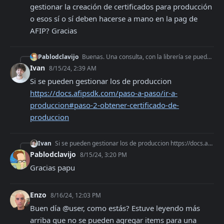
gestionar la creación de certificados para producción 
o esos sí o sí deben hacerse a mano en la pag de 
AFIP? Gracias
Pablodclavijo
Buenas. Una consulta, con la librería se puede gestionar la creación de certificados para producción o esos sí o sí deben hacerse a mano en la pag de AFIP? Grac
Ivan
8/15/24, 2:39 AM
Si se pueden gestionar los de produccion 
https://docs.afipsdk.com/paso-a-paso/ir-a-
produccion#paso-2-obtener-certificado-de-
produccion
Ivan
Si se pueden gestionar los de produccion https://docs.afipsdk.com/paso-a-paso/ir-a-produccion#paso-2-obtener-certificado-de-produccion
Pablodclavijo
8/15/24, 3:20 PM
Gracias papu
Enzo
8/16/24, 12:03 PM
Buen día @user, como estás? Estuve leyendo más 
arriba que no se pueden agregar items para una 