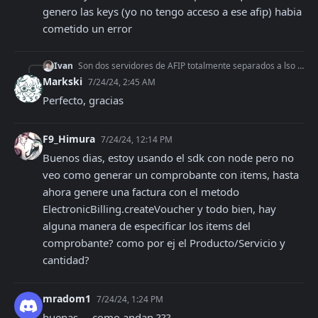
genero las keys (yo no tengo acceso a ese afip) habia 
cometido un error
Ivan
Son dos servidores de AFIP totalmente separados a lso que pega, por eso en testing no tiene toda la base de datos disponible
Markski
7/24/24, 2:45 AM
Perfecto, gracias
F9_Himura
7/24/24, 12:14 PM
Buenos dias, estoy usando el sdk con node pero no 
veo como generar un comprobante con items, hasta 
ahora genere una factura con el metodo 
ElectronicBilling.createVoucher y todo bien, hay 
alguna manera de especificar los items del 
comprobante? como por ej el Producto/Servicio y 
cantidad?
mradom1
7/24/24, 1:24 PM
buenas ... como andan ???