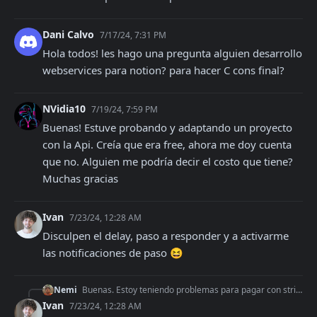
Dani Calvo
7/17/24, 7:31 PM
Hola todos! les hago una pregunta alguien desarrollo 
webservices para notion? para hacer C cons final?
NVidia10
7/19/24, 7:59 PM
Buenas! Estuve probando y adaptando un proyecto 
con la Api. Creía que era free, ahora me doy cuenta 
que no. Alguien me podría decir el costo que tiene? 
Muchas gracias
Ivan
7/23/24, 12:28 AM
Disculpen el delay, paso a responder y a activarme 
las notificaciones de paso 😆
Nemi
Buenas. Estoy teniendo problemas para pagar con stripe con mi tarjeta de credito. Me devuelve un error que dice que no se puede pagar porque la tarjeta es de de
Ivan
7/23/24, 12:28 AM