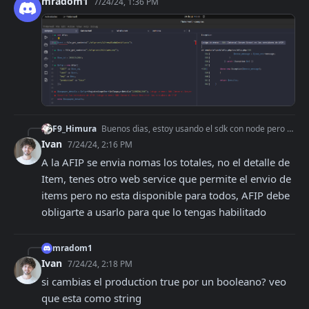
mradom1
7/24/24, 1:36 PM
F9_Himura
Buenos dias, estoy usando el sdk con node pero no veo como generar un comprobante con items, hasta ahora genere una factura con el metodo ElectronicBilling.crea
Ivan
7/24/24, 2:16 PM
A la AFIP se envia nomas los totales, no el detalle de 
Item, tenes otro web service que permite el envio de 
items pero no esta disponible para todos, AFIP debe 
obligarte a usarlo para que lo tengas habilitado
mradom1
Ivan
7/24/24, 2:18 PM
si cambias el production true por un booleano? veo 
que esta como string