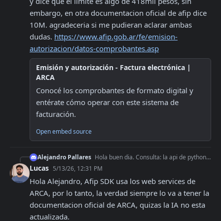
y dice que el limite es algo de 418mil pesos, sin 
embargo, en otra documentacion oficial de afip dice 
10M. agradeceria si me pudieran aclarar ambas 
dudas. 
https://www.afip.gob.ar/fe/emision-
autorizacion/datos-comprobantes.asp
Emisión y autorización - Factura electrónica |
ARCA
Conocé los comprobantes de formato digital y 
entérate cómo operar con este sistema de 
facturación.
Open embed source
Alejandro Pallares
Hola buen dia. Consulta: la api de python tiene el chequeo automatico realizado internamente de rechazo si la factura a consumidor final supera el limite permit
Lucas
5/13/26, 12:31 PM
Hola Alejandro, Afip SDK usa los web services de 
ARCA, por lo tanto, la verdad siempre lo va a tener la 
documentacion oficial de ARCA, quizas la IA no esta 
actualizada.