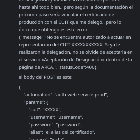
hasta ahí todo bien.. pero según la documentación el 
próximo paso sería vincular el certificado de 
producción con el CUIT que me delegó.. pero lo 
único que obtengo es este error: 

{"message":"No se encuentra autorizado a actuar en 
representacion del CUIT XXXXXXXXXXX. Si ya le 
realizaron la delegación, no se olvide de aceptarla en 
el servicio «Aceptación de Designación» dentro de la 
página de ARCA.","statusCode":400}
el body del POST es este:
{

    "automation": "auth-web-service-prod",

    "params": {

        "cuit": "XXXXX",

        "username": "username",

        "password": "password",

        "alias": "el alias del certificado",

        "service": "wsfe"
