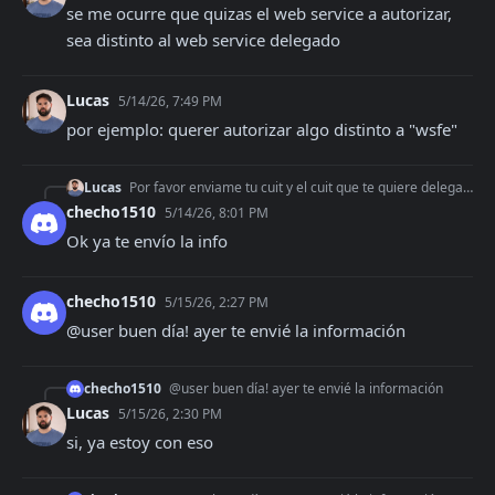
se me ocurre que quizas el web service a autorizar, 
sea distinto al web service delegado
Lucas
5/14/26, 7:49 PM
por ejemplo: querer autorizar algo distinto a "wsfe"
Lucas
Por favor enviame tu cuit y el cuit que te quiere delegar a
l
checho1510
5/14/26, 8:01 PM
Ok ya te envío la info
checho1510
5/15/26, 2:27 PM
@user buen día! ayer te envié la información
checho1510
@user buen día! ayer te envié la información
Lucas
5/15/26, 2:30 PM
si, ya estoy con eso