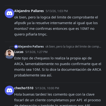
Alejandro Pallares
5/13/26, 1:03 PM
ok bien, pero la logica del limite de comprobante el 
afipsdk ya la resuelve internamente al igual que los 
montos? me confirmas entonces que es 10M? no 
quiero pifiarla tmpc.
Alejandro Pallares
ok bien, pero la logica del limite de comprobante el afipsdk ya la resuelve internamente al igual que los montos? me confirmas entonces que es 10M? no quiero pi
Lucas
5/13/26, 1:27 PM
Este tipo de chequeos lo realiza la propia api de 
ARCA, lamentablemente no puedo confirmarte que el 
monto sea 10M. Si lo dice la documentación de ARCA 
probablemente sea así.
checho1510
5/13/26, 10:00 PM
Hola buenas tardes! les comento que con la clave 
fiscarl de un cliente completamos por API  el proceso 
de delegación y también lo aceptamos por API.. 