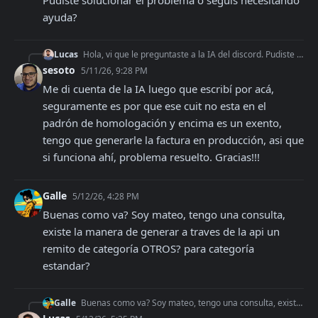
Pudiste solucionar el problema o seguis necesitando 
ayuda?
Lucas
Hola, vi que le preguntaste a la IA del discord. Pudiste solucionar el problema o seguis necesitando ayuda?
sesoto
5/11/26, 9:28 PM
Me di cuenta de la IA luego que escribí por acá, 
seguramente es por que ese cuit no esta en el 
padrón de homologación y encima es un exento, 
tengo que generarle la factura en producción, asi que 
si funciona ahí, problema resuelto. Gracias!!!
Galle
5/12/26, 4:28 PM
Buenas como va? Soy mateo, tengo una consulta, 
existe la manera de generar a traves de la api un 
remito de categoría OTROS? para categoría 
estandar?
Galle
Buenas como va? Soy mateo, tengo una consulta, existe la manera de generar a traves de la api un remito de categoría OTROS? para categoría estandar?