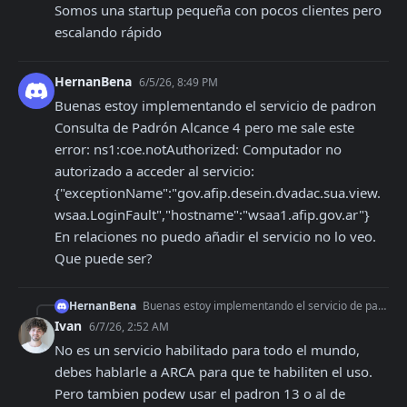
Somos una startup pequeña con pocos clientes pero 
escalando rápido
HernanBena
6/5/26, 8:49 PM
Buenas estoy implementando el servicio de padron 
Consulta de Padrón Alcance 4 pero me sale este 
error: ns1:coe.notAuthorized: Computador no 
autorizado a acceder al servicio: 
{"exceptionName":"gov.afip.desein.dvadac.sua.view.
wsaa.LoginFault","hostname":"wsaa1.afip.gov.ar"}

En relaciones no puedo añadir el servicio no lo veo. 
Que puede ser?
HernanBena
Buenas estoy implementando el servicio de padron Consulta de Padrón Alcance 4 pero me sale este error: ns1:coe.notAuthorized: Computador no autorizado a acceder
Ivan
6/7/26, 2:52 AM
No es un servicio habilitado para todo el mundo, 
debes hablarle a ARCA para que te habiliten el uso. 
Pero tambien podew usar el padron 13 o al de 