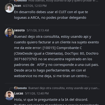
sesoto
Hola buenas, estoy usando la api y quiero probar el modo homologación con un cuit (de mi viejo), le generé un token de la api, pero quiero usar mi certificado,
Ivan
4/27/26, 12:53 PM
En desarrollo debes usar el CUIT con el que te 
logueas a ARCA, no podes probar delegando
sesoto
5/11/26, 3:13 AM
Buenas! dejo otra consultita, estoy usando api y 
cuando quiero facturar a un cliente iva sujeto exento 
me da este error: [10015] Comprobante C 
(CbteDesde igual a CbteHasta), DocTipo: 80, DocNro 
30716073765 no se encuentra registrado en los 
padrones de   AFIP y no corresponde a una cuit pais. 
Desde arca lo hago perfectamente, en con el 
webservice no me deja, si me tiran un centro...
sesoto
Buenas! dejo otra consultita, estoy usando api y cuando quiero facturar a un cliente iva sujeto exento me da este error: [10015] Comprobante C (CbteDesde igual
Lucas
5/11/26, 12:40 PM
Hola, vi que le preguntaste a la IA del discord. 