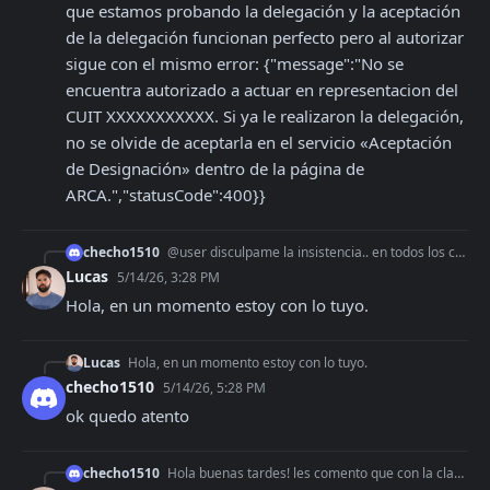
que estamos probando la delegación y la aceptación 
de la delegación funcionan perfecto pero al autorizar 
sigue con el mismo error: {"message":"No se 
encuentra autorizado a actuar en representacion del 
CUIT XXXXXXXXXXX. Si ya le realizaron la delegación, 
no se olvide de aceptarla en el servicio «Aceptación 
de Designación» dentro de la página de 
ARCA.","statusCode":400}}
checho1510
@user disculpame la insistencia.. en todos los casos que estamos probando la delegación y la aceptación de la delegación funcionan perfecto pero al autorizar si
Lucas
5/14/26, 3:28 PM
Hola, en un momento estoy con lo tuyo.
Lucas
Hola, en un momento estoy con lo tuyo.
checho1510
5/14/26, 5:28 PM
ok quedo atento
checho1510
Hola buenas tardes! les comento que con la clave fiscarl de un cliente completamos por API el proceso de delegación y también lo aceptamos por API.. hasta ahí