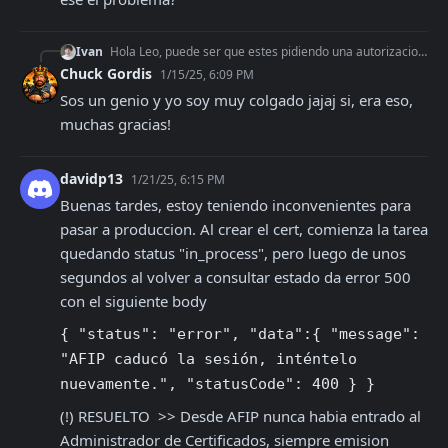
Ivan
Hola Leo, puede ser que estes pidiendo una autorizacion en modo desarollo y haciendo la request en produccion? Podrias chequear que no sea ese el problema?
Chuck Gordis
1/15/25, 6:09 PM
Sos un genio y yo soy muy colgado jajaj si, era eso, 
muchas gracias!
davidp13
1/21/25, 6:15 PM
Buenas tardes, estoy teniendo inconvenientes para 
pasar a produccion. Al crear el cert, comienza la tarea 
quedando status "in_process", pero luego de unos 
segundos al volver a consultar estado da error 500 
con el siguiente body
{ "status": "error", "data":{ "message": 
"AFIP caducó la sesión, inténtelo 
nuevamente.", "statusCode": 400 } }
(!) RESUELTO  >> Desde AFIP nunca habia entrado al 
Administrador de Certificados, siempre emision 