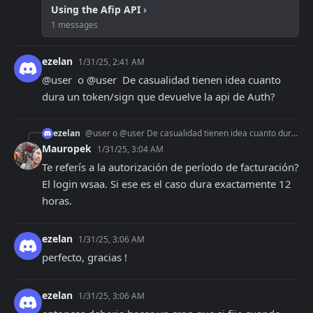
Using the Afip API
›
1 messages
ezelan
1/31/25, 2:41 AM
@user  o @user  De casualidad tienen idea cuanto 
dura un token/sign que devuelve la api de Auth?
ezelan
@user o @user De casualidad tienen idea cuanto dura un token/sign que devuelve la api de Auth?
Mauropek
1/31/25, 3:04 AM
Te referís a la autorización de período de facturación? 
El login wsaa. Si ese es el caso dura exactamente 12 
horas.
ezelan
1/31/25, 3:06 AM
perfecto, gracias !
ezelan
1/31/25, 3:06 AM