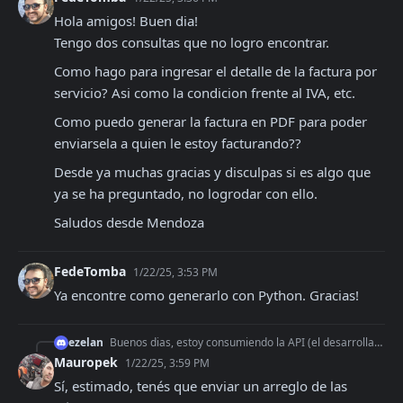
Hola amigos! Buen dia!

Tengo dos consultas que no logro encontrar.
Como hago para ingresar el detalle de la factura por 
servicio? Asi como la condicion frente al IVA, etc.
Como puedo generar la factura en PDF para poder 
enviarsela a quien le estoy facturando??
Desde ya muchas gracias y disculpas si es algo que 
ya se ha preguntado, no logrodar con ello.
Saludos desde Mendoza
FedeTomba
1/22/25, 3:53 PM
Ya encontre como generarlo con Python. Gracias!
ezelan
Buenos dias, estoy consumiendo la API (el desarrollado del SDK API se merece un premio) y me encuentro ahora con una duda. Si tengo varios productos con distin
Mauropek
1/22/25, 3:59 PM
Sí, estimado, tenés que enviar un arreglo de las 