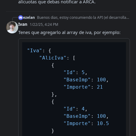
alícuotas que debas notificar a ARCA.
ezelan
Buenos dias, estoy consumiendo la API (el desarrollado del SDK API se merece un premio) y me encuentro ahora con una duda. Si tengo varios productos con distin
Ivan
1/22/25, 4:24 PM
Tenes que agregarlo al array de iva, por ejemplo:
"Iva"
:
{
"AlicIva"
:
[
{
"Id"
:
5
,
"BaseImp"
:
100
,
"Importe"
:
21
}
,
{
"Id"
:
4
,
"BaseImp"
:
100
,
"Importe"
:
10.5
}