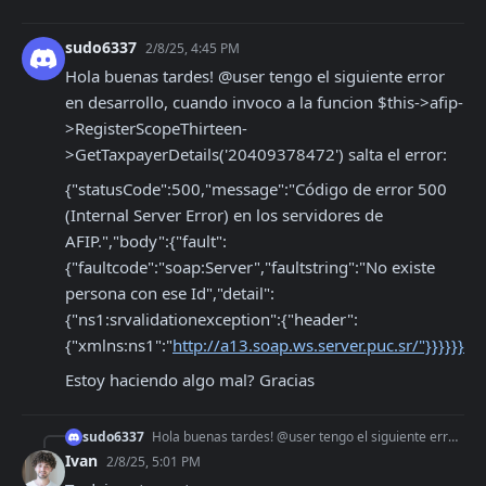
sudo6337
2/8/25, 4:45 PM
Hola buenas tardes! @user tengo el siguiente error 
en desarrollo, cuando invoco a la funcion $this->afip-
>RegisterScopeThirteen-
>GetTaxpayerDetails('20409378472') salta el error:
{"statusCode":500,"message":"Código de error 500 
(Internal Server Error) en los servidores de 
AFIP.","body":{"fault":
{"faultcode":"soap:Server","faultstring":"No existe 
persona con ese Id","detail":
{"ns1:srvalidationexception":{"header":
{"xmlns:ns1":"
http://a13.soap.ws.server.puc.sr/"}}}}}}
Estoy haciendo algo mal? Gracias
sudo6337
Hola buenas tardes! @user tengo el siguiente error en desarrollo, cuando invoco a la funcion $this->afip->RegisterScopeThirteen->GetTaxpayerDetails('20409378472
Ivan
2/8/25, 5:01 PM