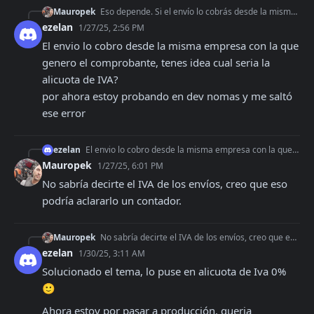
Mauropek
Eso depende. Si el envío lo cobrás desde la misma empresa con la que hacés comprobantes A, por supuesto que va con IVA. Si el envío es un servicio y hacen compr
ezelan
1/27/25, 2:56 PM
El envio lo cobro desde la misma empresa con la que 
genero el comprobante, tenes idea cual seria la 
alicuota de IVA? 

por ahora estoy probando en dev nomas y me saltó 
ese error
ezelan
El envio lo cobro desde la misma empresa con la que genero el comprobante, tenes idea cual seria la alicuota de IVA? por ahora estoy probando en dev nomas y me
Mauropek
1/27/25, 6:01 PM
No sabría decirte el IVA de los envíos, creo que eso 
podría aclararlo un contador.
Mauropek
No sabría decirte el IVA de los envíos, creo que eso podría aclararlo un contador.
ezelan
1/30/25, 3:11 AM
Solucionado el tema, lo puse en alicuota de Iva 0% 
🙂
Ahora estoy por pasar a producción, queria 