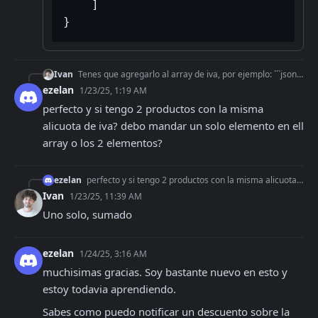
]
}
Ivan
Tenes que agregarlo al array de iva, por ejemplo: ```json "Iva": { "AlicIva": [ { "Id": 5, "BaseImp": 100, "Imp
ezelan
1/23/25, 1:19 AM
perfecto y si tengo 2 productos con la misma 
alicuota de iva? debo mandar un solo elemento en ell 
array o los 2 elementos?
ezelan
perfecto y si tengo 2 productos con la misma alicuota de iva? debo mandar un solo elemento en ell array o los 2 elementos?
Ivan
1/23/25, 11:39 AM
Uno solo, sumado
ezelan
1/24/25, 3:16 AM
muchisimas gracias. Soy bastante nuevo en esto y 
estoy todavia aprendiendo.
Sabes como puedo notificar un descuento sobre la 