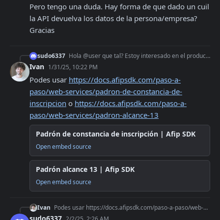
Pero tengo una duda. Hay forma de que dado un cuil 
la API devuelva los datos de la persona/empresa? 
Gracias
sudo6337
Hola @user que tal? Estoy interesado en el producto. Pero tengo una duda. Hay forma de que dado un cuil la API devuelva los datos de la persona/empresa? Gracias
Ivan
1/31/25, 10:22 PM
Podes usar 
https://docs.afipsdk.com/paso-a-
paso/web-services/padron-de-constancia-de-
inscripcion
 o 
https://docs.afipsdk.com/paso-a-
paso/web-services/padron-alcance-13
Padrón de constancia de inscripción | Afip SDK
Open embed source
Padrón alcance 13 | Afip SDK
Open embed source
Ivan
Podes usar https://docs.afipsdk.com/paso-a-paso/web-services/padron-de-constancia-de-inscripcion o https://docs.afipsdk.com/paso-a-paso/web-services/padron-alca
sudo6337
2/2/25, 2:26 AM