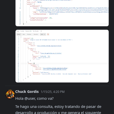
Chuck Gordis
1/15/25, 4:20 PM
Hola @user, como va?
Te hago una consulta, estoy tratando de pasar de 
desarrollo a producción y me genera el siguiente 