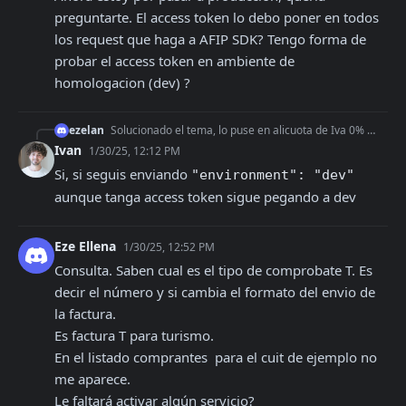
preguntarte. El access token lo debo poner en todos 
los request que haga a AFIP SDK? Tengo forma de 
probar el access token en ambiente de 
homologacion (dev) ?
ezelan
Solucionado el tema, lo puse en alicuota de Iva 0% 🙂 Ahora estoy por pasar a producción, queria preguntarte. El access token lo debo poner en todos los reques
Ivan
1/30/25, 12:12 PM
Si, si seguis enviando 
"environment": "dev"
aunque tanga access token sigue pegando a dev
Eze Ellena
1/30/25, 12:52 PM
Consulta. Saben cual es el tipo de comprobate T. Es 
decir el número y si cambia el formato del envio de 
la factura. 

Es factura T para turismo.

En el listado comprantes  para el cuit de ejemplo no 
me aparece. 

Le faltará activar algún servicio?