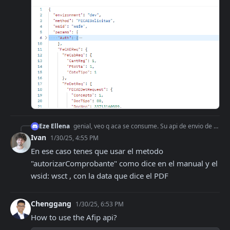
Eze Ellena
genial, veo q aca se consume. Su api de envio de facturas entiendo que contemplaria estos campos, q son diferentes a los de la factura a y b..Es decir si uso el
Ivan
1/30/25, 4:55 PM
En ese caso tenes que usar el metodo 
"autorizarComprobante" como dice en el manual y el 
wsid: wsct , con la data que dice el PDF
Chenggang
1/30/25, 6:53 PM
How to use the Afip api?