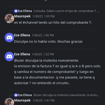
Eze Ellena
Consulta. Saben cual es el tipo de comprobate T. Es decir el número y si cambia el formato del envio de la factura. Es factura T para turismo. En el listado co
Mauropek
1/30/25, 1:05 PM
en el #channel tenés un hilo del comprobante T.
Eze Ellena
1/30/25, 1:06 PM
Disculpa no lo había visto. Muchas gracias
Eze Ellena
1/30/25, 1:32 PM
@user disculpa la molestia nuevamente.

la emision de la factura T es igual q la A o B pero solo 
q cambia el numero de comprobante? y luego en 
base a la documentacion  q me pasaste, se tiene q 
autorizar ? no entiendo el circuito..
Eze Ellena
@user disculpa la molestia nuevamente. la emision de la factura T es igual q la A o B pero solo q cambia el numero de comprobante? y luego en base a la document
Mauropek
1/30/25, 1:41 PM