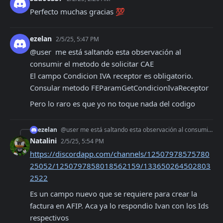
Perfecto muchas gracias 💯
ezelan
2/5/25, 5:47 PM
@user  me está saltando esta observación al 
consumir el metodo de solicitar CAE

El campo Condicion IVA receptor es obligatorio. 
Consular metodo FEParamGetCondicionIvaReceptor
Pero lo raro es que yo no toque nada del codigo
ezelan
@user me está saltando esta observación al consumir el metodo de solicitar CAE El campo Condicion IVA receptor es obligatorio. Consular metodo FEParamGetCondic
Natalini
2/5/25, 5:54 PM
https://discordapp.com/channels/12507978575780
25052/1250797858018562159/133650264502803
2522
Es un campo nuevo que se requiere para crear la 
factura en AFIP. Aca ya lo respondio Ivan con los Ids 
respectivos