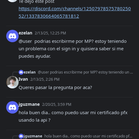
Te dejo este post 
https://discord.com/channels/12507978575780250
52/1337830664065781812
ezelan
2/13/25, 12:25 PM
@user  podrias escribirme por MP? estoy teniendo 
un problema con el sign in y quisiera saber si me 
puedes ayudar.
ezelan
@user podrias escribirme por MP? estoy teniendo un problema con el sign in y quisiera saber si me puedes ayudar.
Ivan
2/13/25, 2:26 PM
Queres pasar la pregunta por aca?
jguzmane
2/20/25, 3:59 PM
hola buen dia.. como puedo usar mi certificado pfx 
usando la api ?
jguzmane
hola buen dia.. como puedo usar mi certificado pfx usando la api ?