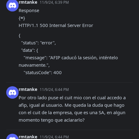
rmtanke
11/9/24, 6:39 PM
Response

{≡}

HTTP/1.1 500 Internal Server Error
{

  "status": "error",

  "data": {

    "message": "AFIP caducó la sesión, inténtelo 
nuevamente.",

    "statusCode": 400
rmtanke
11/9/24, 6:44 PM
Por otro lado puse el cuit mio con el cual accedo a 
afip, igual al usuario. Me queda la duda que hago 
con el cuit de la empresa, que es una SA, en algun 
momento tengo que aclararlo?
rmtanke
11/9/24, 6:44 PM