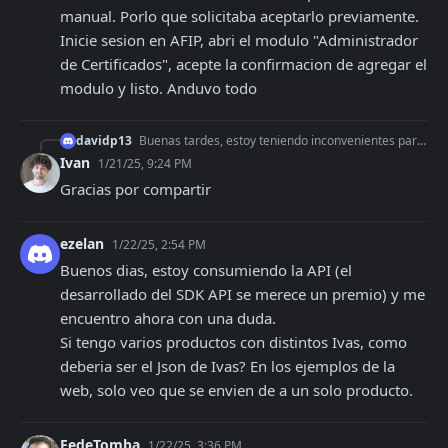
manual. Porlo que solicitaba aceptarlo previamente.  
Inicie sesion en AFIP, abri el modulo "Administrador 
de Certificados", acepte la confirmacion de agregar el 
modulo y listo. Anduvo todo
davidp13
Buenas tardes, estoy teniendo inconvenientes para pasar a produccion. Al crear el cert, comienza la tarea quedando status "in_process", pero luego de unos segun
Ivan
1/21/25, 9:24 PM
Gracias por compartir
ezelan
1/22/25, 2:54 PM
Buenos dias, estoy consumiendo la API (el 
desarrollado del SDK API se merece un premio) y me 
encuentro ahora con una duda. 

Si tengo varios productos con distintos Ivas, como 
deberia ser el Json de Ivas? En los ejemplos de la 
web, solo veo que se envien de a un solo producto.
FedeTomba
1/22/25, 3:36 PM