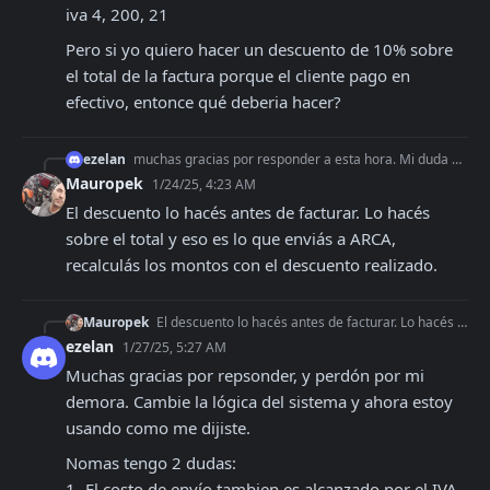
iva 4, 200, 21
Pero si yo quiero hacer un descuento de 10% sobre 
el total de la factura porque el cliente pago en 
efectivo, entonce qué deberia hacer?
ezelan
muchas gracias por responder a esta hora. Mi duda es la siguiente: Tengo un producto X con iva 21% y cuesta $100 y tengo otro producto Y con iva 10.5% que cues
Mauropek
1/24/25, 4:23 AM
El descuento lo hacés antes de facturar. Lo hacés 
sobre el total y eso es lo que enviás a ARCA, 
recalculás los montos con el descuento realizado.
Mauropek
El descuento lo hacés antes de facturar. Lo hacés sobre el total y eso es lo que enviás a ARCA, recalculás los montos con el descuento realizado.
ezelan
1/27/25, 5:27 AM
Muchas gracias por repsonder, y perdón por mi 
demora. Cambie la lógica del sistema y ahora estoy 
usando como me dijiste.
Nomas tengo 2 dudas:

1- El costo de envío tambien es alcanzado por el IVA. 