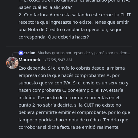
Saben cuál es la alícuota?

2- Con factura A me esta saltando este error: La CUIT 
receptora que ingresaste no existe. Tenes que emitir 
una Nota de Credito o anular la operacion, segun 
corresponda. Que debería hacer?
ezelan
Muchas gracias por repsonder, y perdón por mi demora. Cambie la lógica del sistema y ahora estoy usando como me dijiste. Nomas tengo 2 dudas: 1- El costo de en
Mauropek
1/27/25, 5:47 AM
Eso depende. Si el envío lo cobrás desde la misma 
empresa con la que hacés comprobantes A, por 
supuesto que va con IVA. Si el envío es un servicio y 
hacen comprobante C, por ejemplo, el IVA estaría 
incluído. Respecto del error que comentás en el 
punto 2 no sabría decirte, si la CUIT no existe no 
debiera permitirte emitir el comprobante, por lo que 
tampoco podrías hacer nota de crédito. Tendría que 
corroborar si dicha factura se emitió realmente.