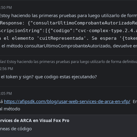
2:50 PM
Estoy haciendo las primeras pruebas para luego utilizarlo de forma
Response: {"consultarUltimoComprobanteAutorizadoR
scripcionString":[{"codigo":"cvc-complex-type.2.4.a
n el elemento 'cuitRepresentada'. Se espera '{toke
 el método consultarUltimoComprobanteAutorizado, devuelve e
as! Estoy haciendo las primeras pruebas para luego utilizarlo de forma definitiv
 2:56 PM
el token y sign? que codigo estas ejecutando?
3:05 PM
á 
https://afipsdk.com/blog/usar-web-services-de-arca-en-vfp/
  E
al método
rvices de ARCA en Visual Fox Pro
íneas de código