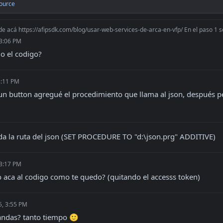
ource
e acá https://afipsdk.com/blog/usar-web-services-de-arca-en-vfp/ En el paso 1 se
 3:06 PM
o el codigo?
3:11 PM
e un button agregué el procedimiento que llama al json, después p
da la ruta del json (SET PROCEDURE TO "d:\json.prg" ADDITIVE)
 3:17 PM
 aca al codigo como te quedo? (quitando el accesss token)
5, 3:55 PM
ndas? tanto tiempo 🙂
