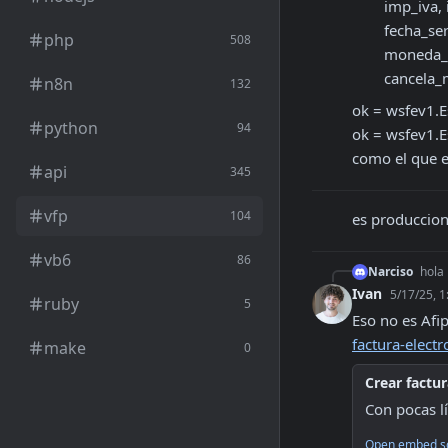
        imp_iva, imp_trib, imp_op_ex, fecha_cbte, fecha_venc_pago,;

        fecha_serv_desde, fecha_serv_hasta,0,0,;

php
508
        moneda_id, moneda_ctz, caea, fecha_hs_gen,;

        c
n8n
132
ok = wsfev1.
python
94
ok = wsfev1.E
como el que e
api
345
vfp
104
es produccio
vb6
86
Narciso
hola 
Ivan
5/17/25, 
ruby
5
Eso no es Afi
factura-electr
make
0
Crear factu
Con pocas l
Open embed s