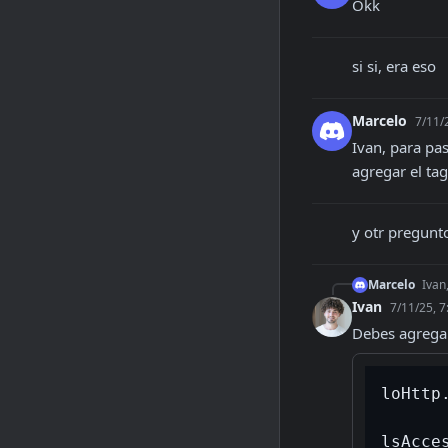
Okk
si si, era eso
Marcelo
7/11/
Ivan, para pas
agregar el tag
y otr pregunto
Marcelo
Ivan
Ivan
7/11/25, 
Debes agregarl
loHttp
lsAcce