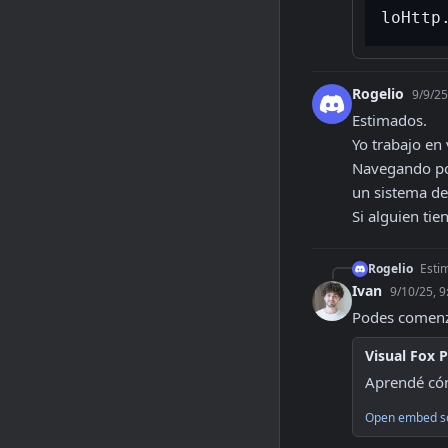
loHttp
Rogelio
9/9/25
Estimados.

Yo trabajo en 
Navegando por
un sistema de 
Si alguien tie
Rogelio
Estim
Ivan
9/10/25, 
Podes comenz
Visual Fox 
Aprendé cóm
Open embed s