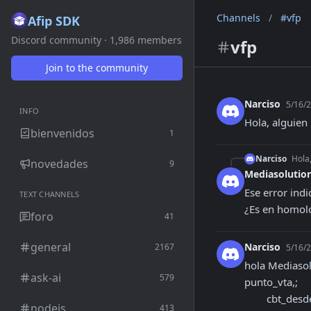
Channels
/
#vfp
Afip SDK
Discord community · 1,986 members
vfp
Join to the community
Narciso
5/16/2
INFO
Hola, alguien
bienvenidos
1
Narciso
Hola
novedades
9
Mediasolutio
Ese error ind
TEXT CHANNELS
¿Es en homol
foro
41
general
Narciso
2167
5/16/2
hola Mediasol
ask-ai
579
punto_vta,;

        cbt_desde, cbt_hasta, imp_total, imp_tot_conc, imp_neto,;

nodejs
413