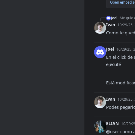
Open embed s
Joel
Me guio d
Ivan
10/29/25,
Como te qued
Joel
10/29/25, 
En el click d
ejecuté
Está modifica
Ivan
10/29/25,
Podes pegarlo
ELIAN
10/29/2
@user como a