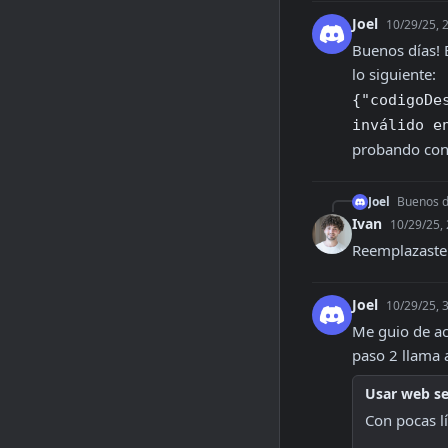
Joel
10/29/25, 
Buenos días! 
lo siguiente:   
{"codigoDe
inválido e
probando con
Joel
Buenos dí
Ivan
10/29/25,
Reemplazaste 
Joel
10/29/25, 
Me guio de ac
paso 2 llama 
Usar web se
Con pocas l