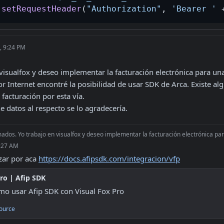
.
setRequestHeader
(
"Authorization"
, 
'Bearer '
, 9:24 PM
visualfox y deseo implementar la facturación electrónica para una
 Internet encontré la posibilidad de usar SDK de Arca. Existe al
facturación por esta vía.

ne datos al respecto se lo agradecería.
ados. Yo trabajo en visualfox y deseo implementar la facturación electrónica para
9:27 AM
ar por aca 
https://docs.afipsdk.com/integracion/vfp
Pro | Afip SDK
o usar Afip SDK con Visual Fox Pro
ource