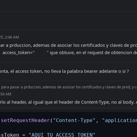
25, 2:46 AM
ar a prduccion, ademas de asociar los certificados y claves de pr
  access_token="          " que obtuve, en el request de obtencion d
nta, el access token, no lleva la palabra bearer adelante o si ?
, para pasar a prduccion, ademas de asociar los certificados y claves de prod, y 
7:56 AM
o al header, al igual que el header de Content-Type, no al body. 
.
setRequestHeader
(
"Content-Type"
, 
"applicatio
ssToken = 
"AQUI_TU_ACCESS_TOKEN"