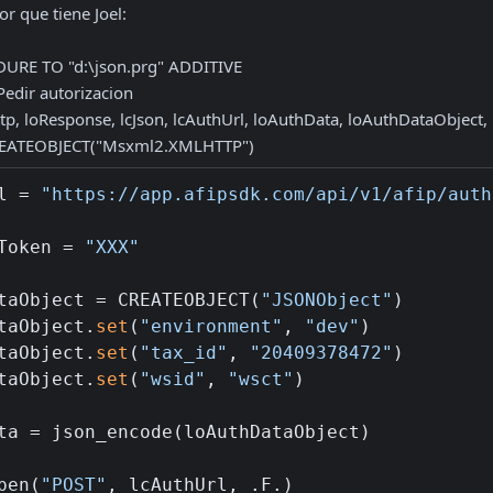
r que tiene Joel:

= CREATEOBJECT("Msxml2.XMLHTTP")
l = 
"https://app.afipsdk.com/api/v1/afip/auth
Token = 
"XXX"
taObject = CREATEOBJECT(
"JSONObject"
)

taObject.
set
(
"environment"
, 
"dev"
)

taObject.
set
(
"tax_id"
, 
"20409378472"
)

taObject.
set
(
"wsid"
, 
"wsct"
)

ta = json_encode(loAuthDataObject)

pen(
"POST"
, lcAuthUrl, .F.)
