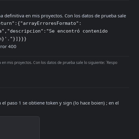
 definitiva en mis proyectos. Con los datos de prueba sale 
eturn":{"arrayErroresFormato":
","descripcion":"Se encontró contenido 
n}'."}]}}}       
rror 400
a en mis proyectos. Con los datos de prueba sale lo siguiente: `Respo
n el paso 1 se obtiene token y sign (lo hace boien) ; en el 