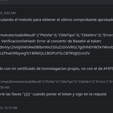
25, 4:02 AM
ecutando el metodo para obtener el ultimo comprobante aprobado
oAutorizadoResult":{"PtoVta":0,"CbteTipo":0,"CbteNro":0,"Errors"
: VerificacionDeHash: Error al convertir de Base64 al token: 
mVyc2lvbj0iMS4wIiBlbmNvZGluZz0iVVRGLTgiIHN0YW5kYWxvbm
13c2FhaG9tbywgTz1BRklQLCBDPUFSLCBTRVJJQUxOV
o con mi certificado de homolagacion propio, no con el de AFI
CompUltimoAutorizadoResult":{"PtoVta":0,"CbteTipo":0,"CbteNro":0,"Errors":{"Err":[
7:58 AM
arle las llaves "{{}}" cuando poner el token y sign en la request
25, 12:15 PM