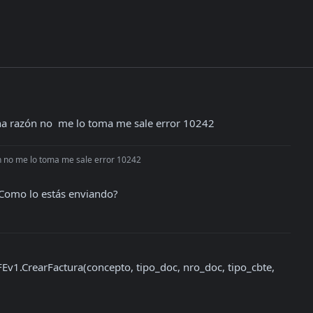
una razón no  me lo toma me sale error 10242
ón no me lo toma me sale error 10242
¿Como lo estás enviando?

FEv1.CrearFactura(concepto, tipo_doc, nro_doc, tipo_cbte, 