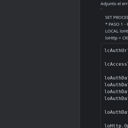
Adjunto el erro
`

    SET PROCEDURE TO "d:\json.prg" ADDITIVE

    * PASO 1 - Pedir autorizacion

    LOCAL loHttp, loResponse, lcJson, lcAuthUrl, loAuthData, loAuthDataObject, loAuthResponse, lcAccessToken

    loHttp 
lcAuthUr
lcAccess
loAuthDa
loAuthDa
loAuthDa
loAuthDa
loAuthDa
loHttp.O