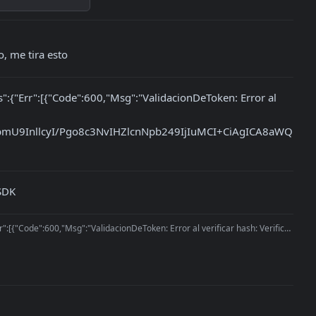
, me tira esto
:{"Err":[{"Code":600,"Msg":"ValidacionDeToken: Error al 
U9InllcyI/Pgo8c3NvIHZlcnNpb249IjIuMCI+CiAgICA8aWQ
PSDK
{"Code":600,"Msg":"ValidacionDeToken: Error al verificar hash: Verificacio