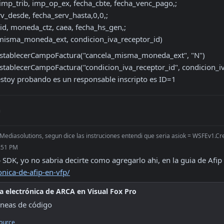
ancela_misma_moneda_ext, condicion_iva_receptor_id)
EstablecerCampoFactura("cancela_misma_moneda_ext", "N")

stablecerCampoFactura("condicion_iva_receptor_id", condicion_iv
stoy probando es un responsable inscripto es ID=1
n
Mediasolutions, segun dice las instruciones entendi que seria asiok = WSFEv1.Cre
1:51 PM
p SDK, yo no sabria decirte como agregarlo ahi, en la guia de Afip
onica-de-afip-en-vfp/
ra electrónica de ARCA en Visual Fox Pro
íneas de código
ource