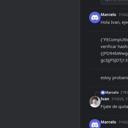
Marcelo
7/10/
Hola Ivan, ej
{"FECompUltim
verificar hash
{{PD94bWwgd
gc3JjPSJDTj
estoy proband
Marcelo
{"FE
Ivan
7/10/25, 
Fijate de quit
Marcelo
7/10/