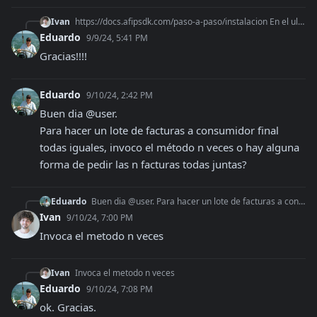
Ivan
https://docs.afipsdk.com/paso-a-paso/instalacion En el ultimo paso te muestra como agregarlo a la instancia de Afip
Eduardo
9/9/24, 5:41 PM
Gracias!!!!
Eduardo
9/10/24, 2:42 PM
Buen dia @user. 

Para hacer un lote de facturas a consumidor final 
todas iguales, invoco el método n veces o hay alguna 
forma de pedir las n facturas todas juntas?
Eduardo
Buen dia @user. Para hacer un lote de facturas a consumidor final todas iguales, invoco el método n veces o hay alguna forma de pedir las n facturas todas junt
Ivan
9/10/24, 7:00 PM
Invoca el metodo n veces
Ivan
Invoca el metodo n veces
Eduardo
9/10/24, 7:08 PM
ok. Gracias.