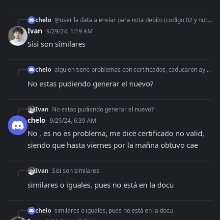
chelo
@user la data a enviar para nota debito (codigo 02 y nota debito electronica 202) es la misma que factura (01) y misma que factura credito electronica (cod 201
Ivan
9/29/24, 1:19 AM
Sisi son similares
chelo
alguien tiene problemas con certificados, caducaron ayer algunos, pero no puedo hoy, siendo que mi certificado lo genere el 16/09
No estas pudiendo generar el nuevo?
Ivan
No estas pudiendo generar el nuevo?
chelo
9/29/24, 6:39 AM
No , es no es problema, me dice certificado no valid, 
siendo que hasta viernes por la mañna obtuvo cae
Ivan
Sisi son similares
similares o iguales, pues no está en la docu
chelo
similares o iguales, pues no está en la docu