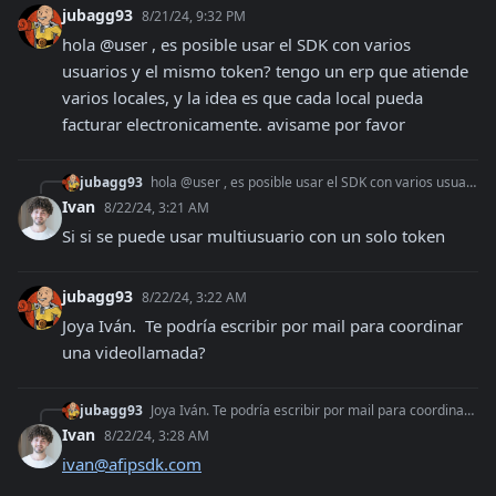
jubagg93
8/21/24, 9:32 PM
hola @user , es posible usar el SDK con varios 
usuarios y el mismo token? tengo un erp que atiende 
varios locales, y la idea es que cada local pueda 
facturar electronicamente. avisame por favor
jubagg93
hola @user , es posible usar el SDK con varios usuarios y el mismo token? tengo un erp que atiende varios locales, y la idea es que cada local pueda facturar el
Ivan
8/22/24, 3:21 AM
Si si se puede usar multiusuario con un solo token
jubagg93
8/22/24, 3:22 AM
Joya Iván.  Te podría escribir por mail para coordinar 
una videollamada?
jubagg93
Joya Iván. Te podría escribir por mail para coordinar una videollamada?
Ivan
8/22/24, 3:28 AM
ivan@afipsdk.com