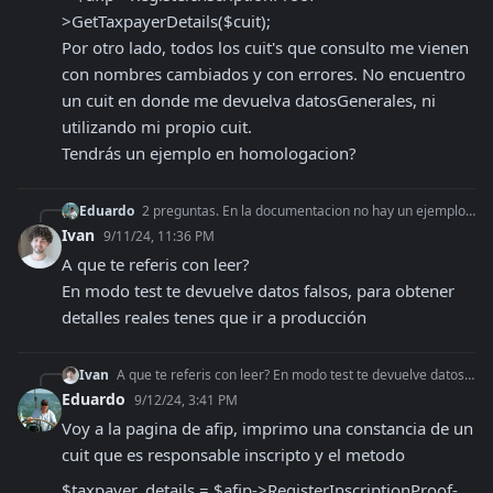
>GetTaxpayerDetails($cuit); 

Por otro lado, todos los cuit's que consulto me vienen 
con nombres cambiados y con errores. No encuentro 
un cuit en donde me devuelva datosGenerales, ni 
utilizando mi propio cuit.

Tendrás un ejemplo en homologacion?
Eduardo
2 preguntas. En la documentacion no hay un ejemplo de como leer la respuesta obtenida con el metodo $taxpayer_details = $afip->RegisterInscriptionProof->GetTax
Ivan
9/11/24, 11:36 PM
A que te referis con leer?

En modo test te devuelve datos falsos, para obtener 
detalles reales tenes que ir a producción
Ivan
A que te referis con leer? En modo test te devuelve datos falsos, para obtener detalles reales tenes que ir a producción
Eduardo
9/12/24, 3:41 PM
Voy a la pagina de afip, imprimo una constancia de un 
cuit que es responsable inscripto y el metodo 
$taxpayer_details = $afip->RegisterInscriptionProof-