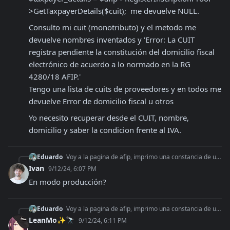
>GetTaxpayerDetails($cuit);  me devuelve NULL. 
Consulto mi cuit (monotributo) y el metodo me 
devuelve nombres inventados y 'Error: La CUIT 
registra pendiente la constitución del domicilio fiscal 
electrónico de acuerdo a lo normado en la RG 
4280/18 AFIP.'

Tengo una lista de cuits de proveedores y en todos me 
devuelve Error de domicilio fiscal u otros
Yo necesito recuperar desde el CUIT, nombre, 
domicilio y saber la condicion frente al IVA.
Eduardo
Voy a la pagina de afip, imprimo una constancia de un cuit que es responsable inscripto y el metodo $taxpayer_details = $afip->RegisterInscriptionProof->GetTa
Ivan
9/12/24, 6:07 PM
En modo producción?
Eduardo
Voy a la pagina de afip, imprimo una constancia de un cuit que es responsable inscripto y el metodo $taxpayer_details = $afip->RegisterInscriptionProof->GetTa
LeanMo✨🔭
9/12/24, 6:11 PM