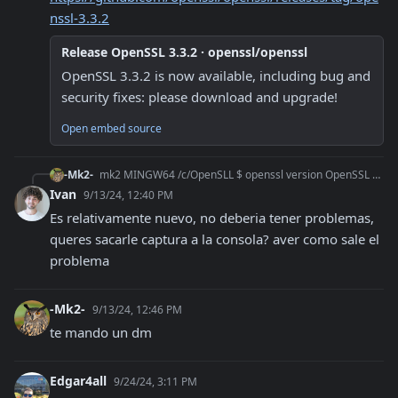
nssl-3.3.2
Release OpenSSL 3.3.2 · openssl/openssl
OpenSSL 3.3.2 is now available, including bug and 
security fixes: please download and upgrade!
Open embed source
-Mk2-
mk2 MINGW64 /c/OpenSLL $ openssl version OpenSSL 3.1.2 1 Aug 2023 (Library: OpenSSL 3.1.2 1 Aug 2023)
Ivan
9/13/24, 12:40 PM
Es relativamente nuevo, no deberia tener problemas, 
queres sacarle captura a la consola? aver como sale el 
problema
-Mk2-
9/13/24, 12:46 PM
te mando un dm
Edgar4all
9/24/24, 3:11 PM