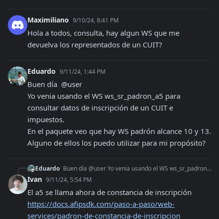
Maximiliano
9/10/24, 8:41 PM
Hola a todos, consulta, hay algun WS que me 
devuelva los representados de un CUIT?
Eduardo
9/11/24, 1:44 PM
Buen día  @user 

Yo venia usando el WS ws_sr_padron_a5 para 
consultar datos de inscripción de un CUIT e 
impuestos.

En el paquete veo que hay WS padrón alcance 10 y 13. 
Alguno de ellos los puedo utilizar para mi propósito?
Eduardo
Buen día @user Yo venia usando el WS ws_sr_padron_a5 para consultar datos de inscripción de un CUIT e impuestos. En el paquete veo que hay WS padrón alcance 1
Ivan
9/11/24, 5:54 PM
El a5 se llama ahora de constancia de inscripción 
https://docs.afipsdk.com/paso-a-paso/web-
services/padron-de-constancia-de-inscripcion