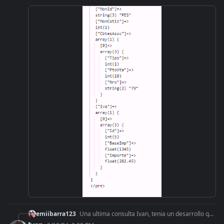
emiibarra123
Una ultima consulta Ivan, tenia un desarrollo que andaba OK de notas de Credito, hoy me da el siguiente error: