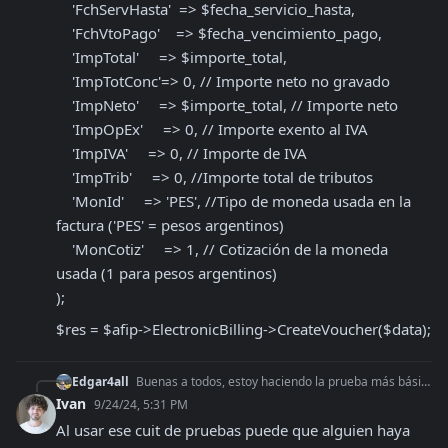
    'FchServHasta'  => $fecha_servicio_hasta,

    'FchVtoPago'    => $fecha_vencimiento_pago,

    'ImpTotal'     => $importe_total,

    'ImpTotConc'=> 0, // Importe neto no gravado

    'ImpNeto'     => $importe_total, // Importe neto

    'ImpOpEx'     => 0, // Importe exento al IVA

    'ImpIVA'     => 0, // Importe de IVA

    'ImpTrib'     => 0, //Importe total de tributos

    'MonId'     => 'PES', //Tipo de moneda usada en la 
factura ('PES' = pesos argentinos)

    'MonCotiz'     => 1, // Cotización de la moneda 
usada (1 para pesos argentinos)

);
$res = $afip->ElectronicBilling->CreateVoucher($data);
Edgar4all
Buenas a todos, estoy haciendo la prueba más básica de la documentación y obtengo este error, ¿alguien sabe porque? @user (10016) El numero o fecha del compr
Ivan
9/24/24, 5:31 PM
Al usar ese cuit de pruebas puede que alguien haya 