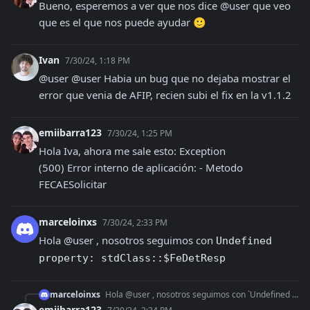
Bueno, esperemos a ver que nos dice @user que veo 
que es el que nos puede ayudar 🙂
Ivan
7/30/24, 1:18 PM
@user @user Habia un bug que no dejaba mostrar el 
error que venia de AFIP, recien subi el fix en la v1.1.2
emiibarra123
7/30/24, 1:25 PM
Hola Iva, ahora me sale esto: Exception

(500) Error interno de aplicación: - Metodo 
FECAESolicitar
marceloinxs
7/30/24, 2:33 PM
Hola @user , nosotros seguimos con 
Undefined 
property: stdClass::$FeDetResp
marceloinxs
Hola @user , nosotros seguimos con `Undefined property: stdClass::$FeDetResp`
emiibarra123