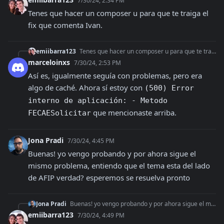
7/30/24, 2:34 PM
Tenes que hacer un composer u para que te traiga el 
fix que comenta Ivan.
emiibarra123
Tenes que hacer un composer u para que te traiga el fix que comenta Ivan.
marceloinxs
7/30/24, 2:53 PM
Así es, igualmente seguía con problemas, pero era 
algo de caché. Ahora sí estoy con 
(500) Error 
interno de aplicación: - Metodo 
 que mencionaste arriba.
FECAESolicitar
Jona Pradi
7/30/24, 4:45 PM
Buenas! yo vengo probando y por ahora sigue el 
mismo problema, entiendo que el tema esta del lado 
de AFIP verdad? esperemos se resuelva pronto
Jona Pradi
Buenas! yo vengo probando y por ahora sigue el mismo problema, entiendo que el tema esta del lado de AFIP verdad? esperemos se resuelva pronto
emiibarra123
7/30/24, 4:49 PM