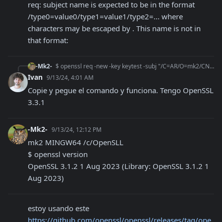
req: subject name is expected to be in the format 
/type0=value0/type1=value1/type2=... where 
characters may be escaped by . This name is not in 
that format:
-Mk2-
$ openssl req -new -key keytest -subj "/C=AR/O=mk2/CN=Test1/serialNumber=CUIT xxxxxxx" -out csr-test1 req: subject name is expected to be in the format /type0=v
Ivan
9/13/24, 4:01 AM
Copie y pegue el comando y funciona. Tengo OpenSSL 
3.3.1
-Mk2-
9/13/24, 12:12 PM
mk2 MINGW64 /c/OpenSLL

$ openssl version

OpenSSL 3.1.2 1 Aug 2023 (Library: OpenSSL 3.1.2 1 
Aug 2023)
estoy usando este 
https://github.com/openssl/openssl/releases/tag/ope