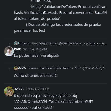
                "Code": 600,

                "Msg": "ValidacionDeToken: Error al verificar 
hash: VerificacionDeHash: Error al convertir de Base64 
al token: token_de_prueba"

            } Donde obtengo las credenciales de prueba 
para hacer los test
Eduardo
Una pregunta mas @ivan Para pasar a producción utilicé los métodos de la documentación. 10 puntos. Después fui a la afip y obviamente ya figura el certificado
Ivan
9/13/24, 1:08 AM
Lo podes hacer via afipsdk
-Mk2-
buenas, me tira el siguiente error "Err": { "Code": 600, "Msg": "ValidacionDeToken: Error al verificar hash: VerificacionDeHash:
Como obtenes ese error?
-Mk2-
9/13/24, 2:03 AM
$ openssl req -new -key keytest -subj 
"/C=AR/O=mk2/CN=Test1/serialNumber=CUIT 
xxxxxxx" -out csr-test1
