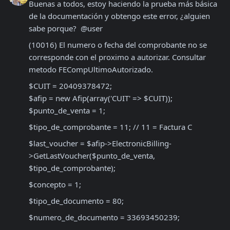
Buenas a todos, estoy haciendo la prueba más básica 
de la documentación y obtengo este error, ¿alguien 
sabe porque?  @user 
(10016) El numero o fecha del comprobante no se 
corresponde con el proximo a autorizar. Consultar 
metodo FECompUltimoAutorizado.
$CUIT = 20409378472;

$afip = new Afip(array('CUIT' => $CUIT));

$punto_de_venta = 1;
$tipo_de_comprobante = 11; // 11 = Factura C
$last_voucher = $afip->ElectronicBilling-
>GetLastVoucher($punto_de_venta, 
$tipo_de_comprobante);
$concepto = 1;
$tipo_de_documento = 80;
$numero_de_documento = 33693450239;