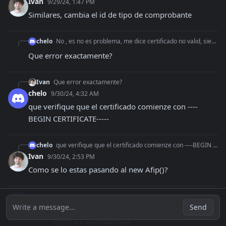
Ivan
9/29/24, 1:47 PM
Similares, cambia el id de tipo de comprobante
chelo
No , es no es problema, me dice certificado no valid, siendo que hasta viernes por la mañna obtuvo cae
Que error exactamente?
Ivan
Que error exactamente?
chelo
9/30/24, 4:32 AM
que verifique que el certificado comienze con ----
BEGIN CERTIFICATE-----
chelo
que verifique que el certificado comienze con ----BEGIN CERTIFICATE-----
Ivan
9/30/24, 2:53 PM
Como se lo estas pasando al new Afip()?
chelo
9/30/24, 2:55 PM
Write a message...
Send
$this->afip = new Afip([

            'CUIT' => 9999999999,
