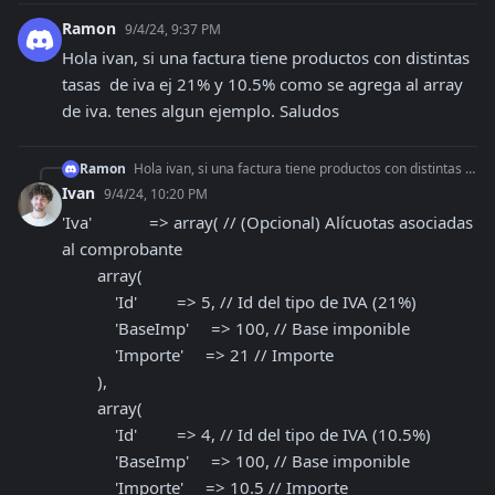
Ramon
9/4/24, 9:37 PM
Hola ivan, si una factura tiene productos con distintas 
tasas  de iva ej 21% y 10.5% como se agrega al array 
de iva. tenes algun ejemplo. Saludos
Ramon
Hola ivan, si una factura tiene productos con distintas tasas de iva ej 21% y 10.5% como se agrega al array de iva. tenes algun ejemplo. Saludos
Ivan
9/4/24, 10:20 PM
'Iva'             => array( // (Opcional) Alícuotas asociadas 
al comprobante

        array(

            'Id'         => 5, // Id del tipo de IVA (21%) 

            'BaseImp'     => 100, // Base imponible

            'Importe'     => 21 // Importe 

        ),

        array(

            'Id'         => 4, // Id del tipo de IVA (10.5%) 

            'BaseImp'     => 100, // Base imponible

            'Importe'     => 10.5 // Importe 
