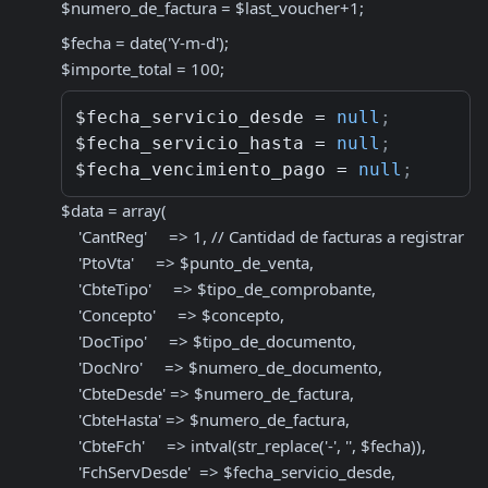
$numero_de_factura = $last_voucher+1;
$fecha = date('Y-m-d');

$importe_total = 100;
$fecha_servicio_desde = 
null
;
$fecha_servicio_hasta = 
null
;
$fecha_vencimiento_pago = 
null
;
$data = array(

    'CantReg'     => 1, // Cantidad de facturas a registrar

    'PtoVta'     => $punto_de_venta,

    'CbteTipo'     => $tipo_de_comprobante,

    'Concepto'     => $concepto,

    'DocTipo'     => $tipo_de_documento,

    'DocNro'     => $numero_de_documento,

    'CbteDesde' => $numero_de_factura,

    'CbteHasta' => $numero_de_factura,

    'CbteFch'     => intval(str_replace('-', '', $fecha)),

    'FchServDesde'  => $fecha_servicio_desde,
