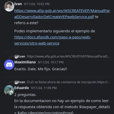
Ivan
9/11/24, 10:02 PM
https://www.afip.gob.ar/ws/WSCREATEVEP/ManualPar
aElDesarrolladorDelCreateVEPwebService.pdf
 te 
referis a este?  
Podes implementarlo siguiendo el ejemplo de 
https://docs.afipsdk.com/paso-a-paso/web-
services/otro-web-service
Ivan
https://www.afip.gob.ar/ws/WSCREATEVEP/ManualParaElDesarrolladorDelCreateVEPwebService.pdf te referis a este? Podes implementarlo siguiendo el ejemplo de htt
Maximiliano
9/11/24, 10:17 PM
Exacto. Dale. Me fijo. Gracias!!
Ivan
El a5 se llama ahora de constancia de inscripción https://docs.afipsdk.com/paso-a-paso/web-services/padron-de-constancia-de-inscripcion
Eduardo
9/11/24, 11:09 PM
2 preguntas. 

En la documentacion no hay un ejemplo de como leer 
la respuesta obtenida con el metodo $taxpayer_details 
= $afip->RegisterInscriptionProof-