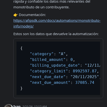
rápida y confiable los datos más relevantes del 
monotributo de un contribuyente.
https://afipsdk.com/docs/automations/monotributo-
info/nodejs/
Estos son los datos que devuelve la automatización:
{
"category"
:
"A"
,
"billed_amount"
:
0
,
"billing_update_date"
:
"12/11/20
"category_limit"
:
8992597.87
,
"next_due_date"
:
"20/11/2025"
,
"next_due_amount"
:
37085.74
}
Ivan
2/21/26, 12:12 AM