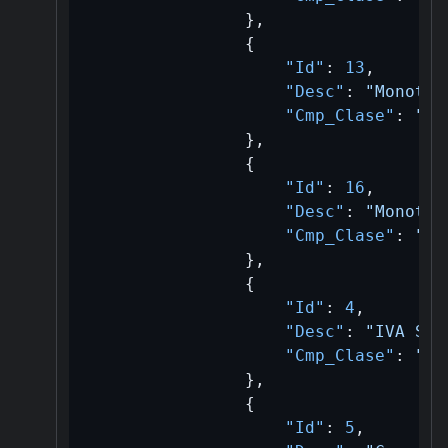
}
,
{
"Id"
:
13
,
"Desc"
:
"Monotri
"Cmp_Clase"
:
"A/
}
,
{
"Id"
:
16
,
"Desc"
:
"Monotri
"Cmp_Clase"
:
"A/
}
,
{
"Id"
:
4
,
"Desc"
:
"IVA Suj
"Cmp_Clase"
:
"B/
}
,
{
"Id"
:
5
,