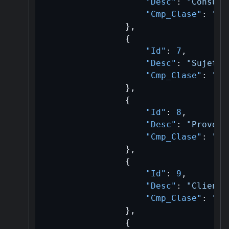
"Desc"
:
"Consumi
"Cmp_Clase"
:
"B/
}
,
{
"Id"
:
7
,
"Desc"
:
"Sujeto 
"Cmp_Clase"
:
"B/
}
,
{
"Id"
:
8
,
"Desc"
:
"Proveed
"Cmp_Clase"
:
"B/
}
,
{
"Id"
:
9
,
"Desc"
:
"Cliente
"Cmp_Clase"
:
"B/
}
,
{