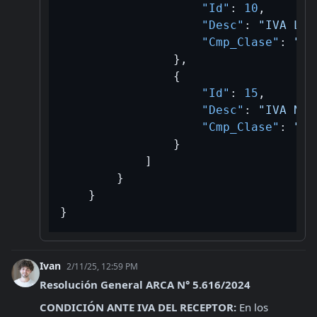
"Id"
:
10
,
"Desc"
:
"IVA Lib
"Cmp_Clase"
:
"B/
}
,
{
"Id"
:
15
,
"Desc"
:
"IVA No 
"Cmp_Clase"
:
"B/
}
]
}
}
}
Ivan
2/11/25, 12:59 PM
Resolución General ARCA N° 5.616/2024
CONDICIÓN ANTE IVA DEL RECEPTOR:
 En los 