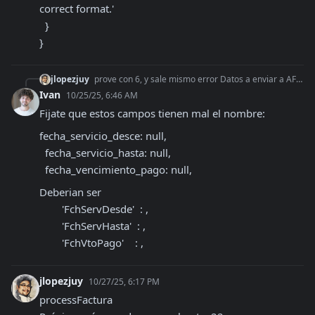
correct format.'

  }

}
jlopezjuy
prove con 6, y sale mismo error Datos a enviar a AFIP: { CantReg: 1, PtoVta: 6, CbteTipo: 11, Concepto: 1, DocTipo: 99, DocNro: null, CbteDesde: 5
Ivan
10/25/25, 6:46 AM
Fijate que estos campos tienen mal el nombre:
fecha_servicio_desce: null,

  fecha_servicio_hasta: null,

  fecha_vencimiento_pago: null,
Deberian ser

        'FchServDesde'  : ,

        'FchServHasta'  : ,

        'FchVtoPago'    : ,
jlopezjuy
10/27/25, 6:17 PM
processFactura
