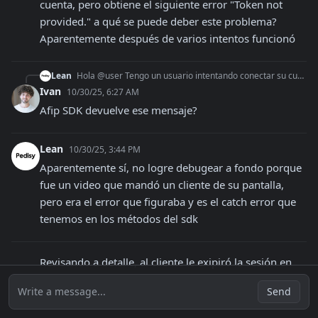
cuenta, pero obtiene el siguiente error "Token not 
provided." a qué se puede deber este problema? 
Aparentemente después de varios intentos funcionó
Lean
Hola @user Tengo un usuario intentando conectar su cuenta, pero obtiene el siguiente error "Token not provided." a qué se puede deber este problema? Aparentemen
Ivan
10/30/25, 6:27 AM
Afip SDK devuelve ese mensaje?
Lean
10/30/25, 3:44 PM
Aparentemente sí, no logre debugear a fondo porque 
fue un video que mandó un cliente de su pantalla, 
pero era el error que figuraba y es el catch error que 
tenemos en los métodos del sdk
Revisando a detalle, al cliente le exipiró la sesión en 
nuestro sistema y eso fue la causa del problema. 
Write a message...
Send
Perdón, no está relacionado con la librería. Gracias!