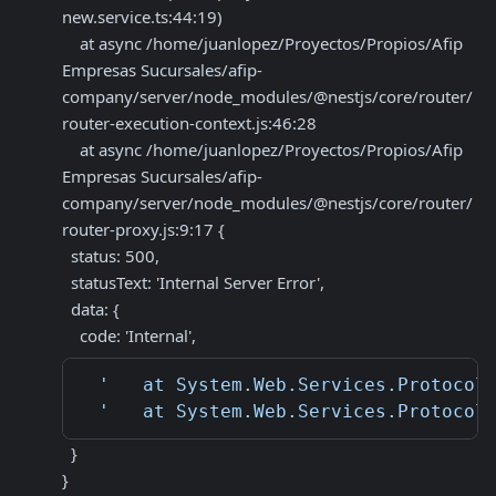
new.service.ts:44:19)

    at async /home/juanlopez/Proyectos/Propios/Afip 
Empresas Sucursales/afip-
company/server/node_modules/@nestjs/core/router/
router-execution-context.js:46:28

    at async /home/juanlopez/Proyectos/Propios/Afip 
Empresas Sucursales/afip-
company/server/node_modules/@nestjs/core/router/
router-proxy.js:9:17 {

  status: 500,

  statusText: 'Internal Server Error',

  data: {

    code: 'Internal',
'   at System.Web.Services.Protocol
'   at System.Web.Services.Protocol
  }

}