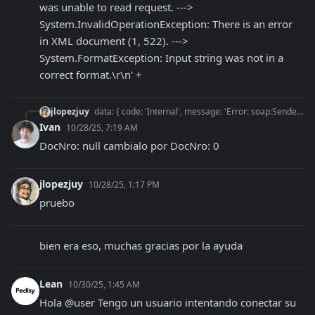
was unable to read request. ---> 
System.InvalidOperationException: There is an error 
in XML document (1, 522). ---> 
System.FormatException: Input string was not in a 
correct format.\r\n' +
jlopezjuy
data: { code: 'Internal', message: 'Error: soap:Sender: undefined: System.Web.Services.Protocols.SoapException: Server was unable to read request. --->
Ivan
10/28/25, 7:19 AM
DocNro: null cambialo por DocNro: 0
jlopezjuy
10/28/25, 1:17 PM
pruebo
bien era eso, muchas gracias por la ayuda
Lean
10/30/25, 1:45 AM
Hola @user Tengo un usuario intentando conectar su 