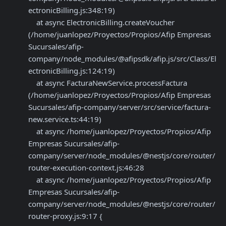
ectronicBilling.js:348:19)

    at async ElectronicBilling.createVoucher 
(/home/juanlopez/Proyectos/Propios/Afip Empresas 
Sucursales/afip-
company/node_modules/@afipsdk/afip.js/src/Class/El
ectronicBilling.js:124:19)

    at async FacturaNewService.processFactura 
(/home/juanlopez/Proyectos/Propios/Afip Empresas 
Sucursales/afip-company/server/src/service/factura-
new.service.ts:44:19)

    at async /home/juanlopez/Proyectos/Propios/Afip 
Empresas Sucursales/afip-
company/server/node_modules/@nestjs/core/router/
router-execution-context.js:46:28

    at async /home/juanlopez/Proyectos/Propios/Afip 
Empresas Sucursales/afip-
company/server/node_modules/@nestjs/core/router/
router-proxy.js:9:17 {
