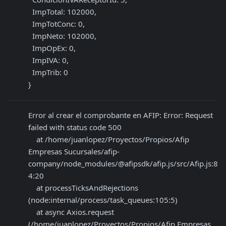
  ImpTotal: 102000,

  ImpTotConc: 0,

  ImpNeto: 102000,

  ImpOpEx: 0,

  ImpIVA: 0,

  ImpTrib: 0

}
Error al crear el comprobante en AFIP: Error: Request 
failed with status code 500

    at /home/juanlopez/Proyectos/Propios/Afip 
Empresas Sucursales/afip-
company/node_modules/@afipsdk/afip.js/src/Afip.js:8
4:20

    at processTicksAndRejections 
(node:internal/process/task_queues:105:5)

    at async Axios.request 
(/home/juanlopez/Proyectos/Propios/Afip Empresas 