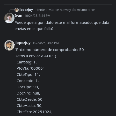
jlopezjuy
intente enviar de nuevo y dio mismo error
Ivan
10/24/25, 3:44 PM
Puede que algun dato este mal formateado, que data 
envias en el que falla?
jlopezjuy
10/24/25, 3:46 PM
''Próximo número de comprobante: 50

Datos a enviar a AFIP: {

  CantReg: 1,

  PtoVta: '00006',

  CbteTipo: 11,

  Concepto: 1,

  DocTipo: 99,

  DocNro: null,

  CbteDesde: 50,

  CbteHasta: 50,

  CbteFch: 20251024,
