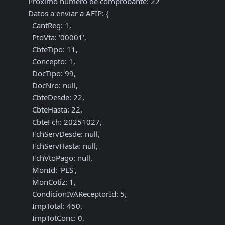
Próximo número de comprobante: 22

Datos a enviar a AFIP: {

  CantReg: 1,

  PtoVta: '00001',

  CbteTipo: 11,

  Concepto: 1,

  DocTipo: 99,

  DocNro: null,

  CbteDesde: 22,

  CbteHasta: 22,

  CbteFch: 20251027,

  FchServDesde: null,

  FchServHasta: null,

  FchVtoPago: null,

  MonId: 'PES',

  MonCotiz: 1,

  CondicionIVAReceptorId: 5,

  ImpTotal: 450,

  ImpTotConc: 0,
