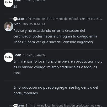
10/9/25, 8:43 PM
Si!
Lean
Efectivamente el error viene del método CreateCert específicamente en esta parte del código: ``` const result = await this.AdminClient.post('v1/afip/certs', d
Ivan
10/9/25, 8:44 PM
Revise y no esta dando error la creacion del 
certificado, podes hacerle un log en tu codigo en la 
linea 85 para ver que sucede? console.log(error)
Lean
10/9/25, 8:44 PM
En mi entorno local funciona bien, en producción no y 
es el mismo código, mismo credenciales y todo, es 
raro.
En producción no puedo agregar ese log dentro del 
node_modules
Lean
En mi entorno local funciona bien, en producción no y es el mismo código, mismo credenciales y todo, es raro.