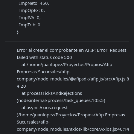
  ImpNeto: 450,

  ImpOpEx: 0,

  ImpIVA: 0,

  ImpTrib: 0

}
Error al crear el comprobante en AFIP: Error: Request 
failed with status code 500

    at /home/juanlopez/Proyectos/Propios/Afip 
Empresas Sucursales/afip-
company/node_modules/@afipsdk/afip.js/src/Afip.js:8
4:20

    at processTicksAndRejections 
(node:internal/process/task_queues:105:5)

    at async Axios.request 
(/home/juanlopez/Proyectos/Propios/Afip Empresas 
Sucursales/afip-
company/node_modules/axios/lib/core/Axios.js:40:14