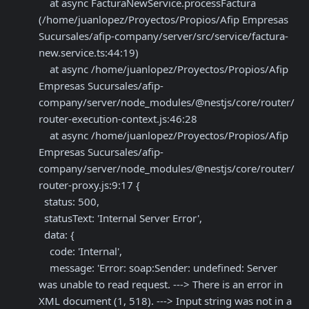
    at async FacturaNewService.processFactura 
(/home/juanlopez/Proyectos/Propios/Afip Empresas 
Sucursales/afip-company/server/src/service/factura-
new.service.ts:44:19)

    at async /home/juanlopez/Proyectos/Propios/Afip 
Empresas Sucursales/afip-
company/server/node_modules/@nestjs/core/router/
router-execution-context.js:46:28

    at async /home/juanlopez/Proyectos/Propios/Afip 
Empresas Sucursales/afip-
company/server/node_modules/@nestjs/core/router/
router-proxy.js:9:17 {

  status: 500,

  statusText: 'Internal Server Error',

  data: {

    code: 'Internal',

    message: 'Error: soap:Sender: undefined: Server 
was unable to read request. ---> There is an error in 
XML document (1, 518). ---> Input string was not in a 