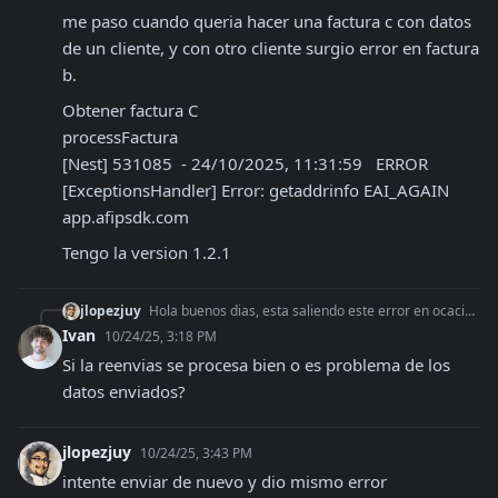
me paso cuando queria hacer una factura c con datos 
de un cliente, y con otro cliente surgio error en factura 
b.
Obtener factura C

processFactura

[Nest] 531085  - 24/10/2025, 11:31:59   ERROR 
[ExceptionsHandler] Error: getaddrinfo EAI_AGAIN 
app.afipsdk.com
Tengo la version 1.2.1
jlopezjuy
Hola buenos dias, esta saliendo este error en ocaciones: status: 500, statusText: 'Internal Server Error', data: { code: 'Internal', message: 'Erro
Ivan
10/24/25, 3:18 PM
Si la reenvias se procesa bien o es problema de los 
datos enviados?
jlopezjuy
10/24/25, 3:43 PM
intente enviar de nuevo y dio mismo error