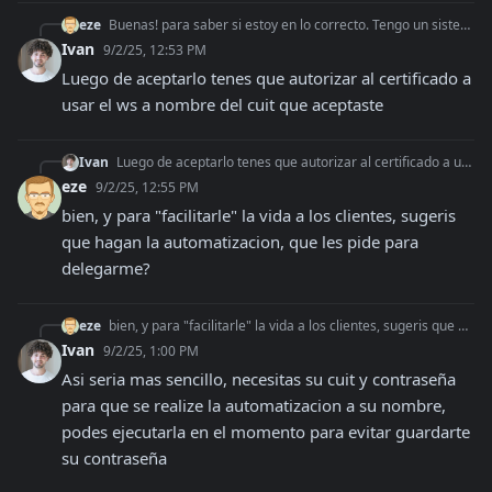
eze
Buenas! para saber si estoy en lo correcto. Tengo un sistema que es utilizado por multiples tenants. La idea del api que utiliza afipsdk es que dependiendo el t
Ivan
9/2/25, 12:53 PM
Luego de aceptarlo tenes que autorizar al certificado a 
usar el ws a nombre del cuit que aceptaste
Ivan
Luego de aceptarlo tenes que autorizar al certificado a usar el ws a nombre del cuit que aceptaste
eze
9/2/25, 12:55 PM
bien, y para "facilitarle" la vida a los clientes, sugeris 
que hagan la automatizacion, que les pide para 
delegarme?
eze
bien, y para "facilitarle" la vida a los clientes, sugeris que hagan la automatizacion, que les pide para delegarme?
Ivan
9/2/25, 1:00 PM
Asi seria mas sencillo, necesitas su cuit y contraseña 
para que se realize la automatizacion a su nombre, 
podes ejecutarla en el momento para evitar guardarte 
su contraseña