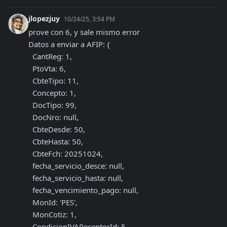
jlopezjuy
10/24/25, 3:54 PM
prove con 6, y sale mismo error

Datos a enviar a AFIP: {

  CantReg: 1,

  PtoVta: 6,

  CbteTipo: 11,

  Concepto: 1,

  DocTipo: 99,

  DocNro: null,

  CbteDesde: 50,

  CbteHasta: 50,

  CbteFch: 20251024,

  fecha_servicio_desce: null,

  fecha_servicio_hasta: null,

  fecha_vencimiento_pago: null,

  MonId: 'PES',

  MonCotiz: 1,

  CondicionIVAReceptorId: 5,
