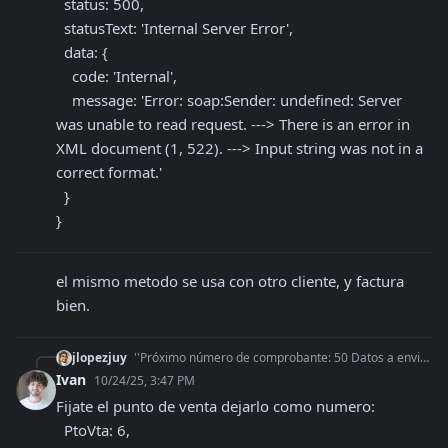
  status: 500,

  statusText: 'Internal Server Error',

  data: {

    code: 'Internal',

    message: 'Error: soap:Sender: undefined: Server 
was unable to read request. ---> There is an error in 
XML document (1, 522). ---> Input string was not in a 
correct format.'

  }

}
el mismo metodo se usa con otro cliente, y factura 
bien.
jlopezjuy
''Próximo número de comprobante: 50 Datos a enviar a AFIP: { CantReg: 1, PtoVta: '00006', CbteTipo: 11, Concepto: 1, DocTipo: 99, DocNro: null, Cb
Ivan
10/24/25, 3:47 PM
Fijate el punto de venta dejarlo como numero:

  PtoVta: 6,