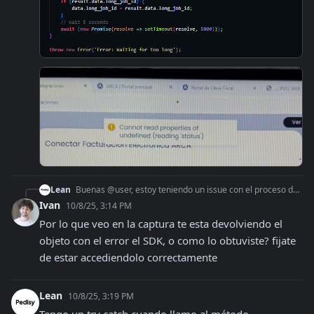
Lean
Buenas @user, estoy teniendo un issue con el proceso de auth. Estoy utilizando la versión `1.2.0` y el error ocurre en el método `CreateCert`. Al parecer no es
Ivan
10/8/25, 3:14 PM
Por lo que veo en la captura te esta devolviendo el 
objeto con el error el SDK, o como lo obtuviste? fijate 
de estar accediendolo correctamente
Lean
10/8/25, 3:19 PM