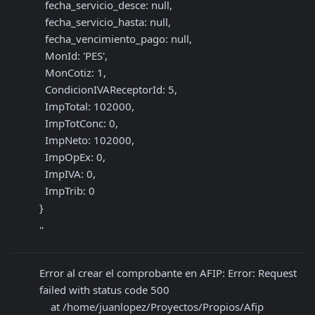
  fecha_servicio_desce: null,

  fecha_servicio_hasta: null,

  fecha_vencimiento_pago: null,

  MonId: 'PES',

  MonCotiz: 1,

  CondicionIVAReceptorId: 5,

  ImpTotal: 102000,

  ImpTotConc: 0,

  ImpNeto: 102000,

  ImpOpEx: 0,

  ImpIVA: 0,

  ImpTrib: 0

}
''
Error al crear el comprobante en AFIP: Error: Request 
failed with status code 500

    at /home/juanlopez/Proyectos/Propios/Afip 