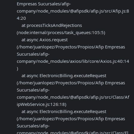
Empresas Sucursales/afip-
company/node_modules/@afipsdk/afip.js/src/Afip.js:8
4:20

    at processTicksAndRejections 
(node:internal/process/task_queues:105:5)

    at async Axios.request 
(/home/juanlopez/Proyectos/Propios/Afip Empresas 
Sucursales/afip-
company/node_modules/axios/lib/core/Axios.js:40:14
)

    at async ElectronicBilling.executeRequest 
(/home/juanlopez/Proyectos/Propios/Afip Empresas 
Sucursales/afip-
company/node_modules/@afipsdk/afip.js/src/Class/Af
ipWebService.js:126:18)

    at async ElectronicBilling.executeRequest 
(/home/juanlopez/Proyectos/Propios/Afip Empresas 
Sucursales/afip-
company/node_modules/@afipsdk/afip.js/src/Class/El