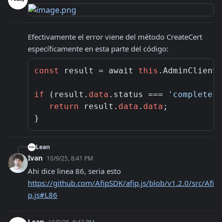
Efectivamente el error viene del método CreateCert  
específicamente en esta parte del código:
const
 result = await 
this
.AdminClient
if
 (result.
data
.status === 
'complete'
)
return
 result.
data
.
data
;

Lean
Ivan
10/9/25, 8:41 PM
Ahi dice linea 86, seria esto 
https://github.com/AfipSDK/afip.js/blob/v1.2.0/src/Afi
p.js#L86
Lean