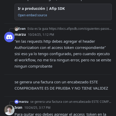
Ir a producción | Afip SDK
Open embed source
Ivan
Esta es la guia https://docs.afipsdk.com/siguientes-pasos/ir-a-produccion en el caso de n8n en las requests http debes agregar el header Authorization con el ac
marzu
10/24/25, 1:12 PM
"en las requests http debes agregar el header 
Authorization con el access token correspondiente" 
sisi eso ya lo tengo configurado, pero cuando ejecuto 
el workflow, no me tira ningun error, pero no se emite 
ningun comprobante
se genera una factura con un encabezado ESTE 
COMPROBANTE ES DE PRUEBA Y NO TIENE VALIDEZ
marzu
se genera una factura con un encabezado ESTE COMPROBANTE ES DE PRUEBA Y NO TIENE VALIDEZ
Ivan
10/24/25, 3:17 PM
Para quitar eso debes agregar el access_token en la 