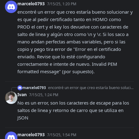
marcelo0793
7/15/25, 1:20 PM
encontré un error que creo estaría bueno solucionar y 
es que al pedir certificado tanto en HOMO como 
PROD el cert y el key los devuelve con caracteres de 
salto de linea y algún otro como \n y \r. Si los saco a 
mano andan perfectas ambas variables, pero si las 
copio y pego tira error de "Error en el certificado 
enviado. Revise que lo esté configurando 
correctamente e intente de nuevo. Invalid PEM 
formatted message" (por supuesto).
marcelo0793
encontré un error que creo estaría bueno solucionar y es que al pedir certificado tanto en HOMO como PROD el cert y el key los devuelve con caracteres de salto
Ivan
7/15/25, 1:24 PM
No es un error, son los caracteres de escape para los 
saltos de linea y retorno de carro que se utiliza en 
JSON
marcelo0793
7/15/25, 1:54 PM