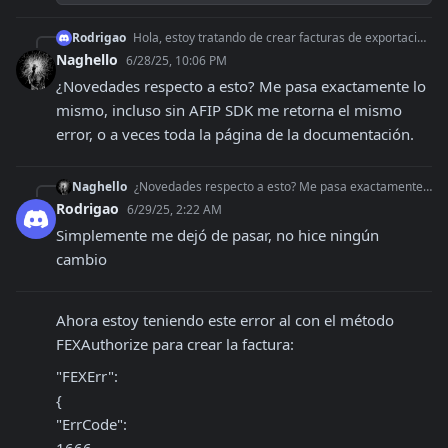
Rodrigao
Hola, estoy tratando de crear facturas de exportacion desde n8n. Estoy siguiendo esta documentación: https://afipsdk.com/blog/crear-factura-electronica-de-arca-
Naghello
6/28/25, 10:06 PM
¿Novedades respecto a esto? Me pasa exactamente lo 
mismo, incluso sin AFIP SDK me retorna el mismo 
error, o a veces toda la página de la documentación.
Naghello
¿Novedades respecto a esto? Me pasa exactamente lo mismo, incluso sin AFIP SDK me retorna el mismo error, o a veces toda la página de la documentación.
Rodrigao
6/29/25, 2:22 AM
Simplemente me dejó de pasar, no hice ningún 
cambio
Ahora estoy teniendo este error al con el método 
FEXAuthorize para crear la factura:
"FEXErr": 

{

"ErrCode": 
