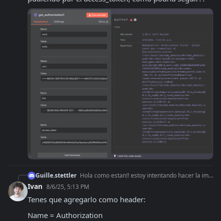
Guille.stettler
Hola como estan!! estoy intentando hacer la implementacion por primera vez con afip, y no estoy pudiendo por el access_token, como podria seguir??
Ivan
8/6/25, 5:13 PM
Tenes que agregarlo como header:
Name = Authorization
