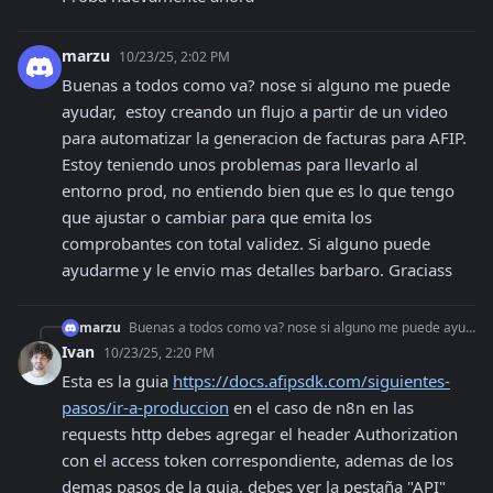
marzu
10/23/25, 2:02 PM
Buenas a todos como va? nose si alguno me puede 
ayudar,  estoy creando un flujo a partir de un video 
para automatizar la generacion de facturas para AFIP. 
Estoy teniendo unos problemas para llevarlo al 
entorno prod, no entiendo bien que es lo que tengo 
que ajustar o cambiar para que emita los 
comprobantes con total validez. Si alguno puede 
ayudarme y le envio mas detalles barbaro. Graciass
marzu
Buenas a todos como va? nose si alguno me puede ayudar, estoy creando un flujo a partir de un video para automatizar la generacion de facturas para AFIP. Estoy
Ivan
10/23/25, 2:20 PM
Esta es la guia 
https://docs.afipsdk.com/siguientes-
pasos/ir-a-produccion
 en el caso de n8n en las 
requests http debes agregar el header Authorization 
con el access token correspondiente, ademas de los 
demas pasos de la guia, debes ver la pestaña "API"