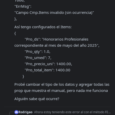
1666,

"ErrMsg": 

"Campo Cmp.Items invalido (sin ocurrencia)"

},
Así tengo configurados el Items:

{

          "Pro_ds": "Honorarios Profesionales 
correspondiente al mes de mayo del año 2025",

          "Pro_qty": 1.0,
          "Pro_umed": 7,
          "Pro_precio_uni": 1400.00,
          "Pro_total_item": 1400.00
        }
Probé cambiar el tipo de los datos y agregar todas las 
prop que muestra el manual, pero nada me funciona
Alguién sabe qué ocurre?
Rodrigao
Ahora estoy teniendo este error al con el método FEXAuthorize para crear la factura: "FEXErr": { "ErrCode": 1666, "ErrMsg": "Campo Cmp.Items invalido (sin o