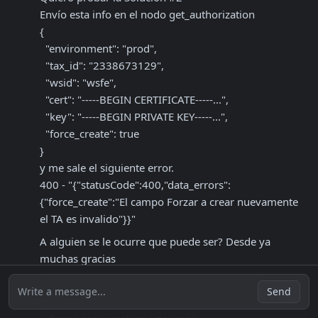
Envío esta info en el nodo get_authorization

{

  "environment": "prod",

  "tax_id": "2338673129",

  "wsid": "wsfe",

  "cert": "-----BEGIN CERTIFICATE-----...",

  "key": "-----BEGIN PRIVATE KEY-----...",

  "force_create": true

}

y me sale el siguiente error.

400 - "{"statusCode":400,"data_errors":
{"force_create":"El campo Forzar a crear nuevamente 
el TA es invalido"}}"
A alguien se le ocurre que puede ser? Desde ya 
muchas gracias
(600) ValidacionDeToken: No aparecio CUIT en
Write a message...
Send
lista de relaciones