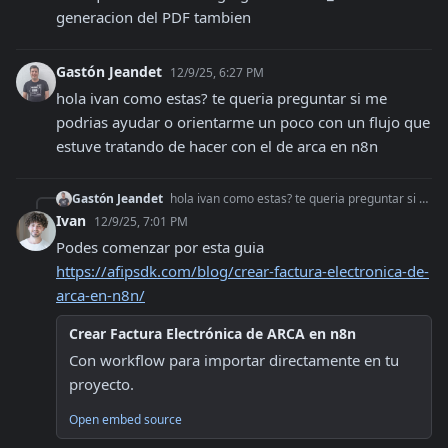
generacion del PDF tambien
Gastón Jeandet
12/9/25, 6:27 PM
hola ivan como estas? te queria preguntar si me 
podrias ayudar o orientarme un poco con un flujo que 
estuve tratando de hacer con el de arca en n8n
Gastón Jeandet
hola ivan como estas? te queria preguntar si me podrias ayudar o orientarme un poco con un flujo que estuve tratando de hacer con el de arca en n8n
Ivan
12/9/25, 7:01 PM
Podes comenzar por esta guia 
https://afipsdk.com/blog/crear-factura-electronica-de-
arca-en-n8n/
Crear Factura Electrónica de ARCA en n8n
Con workflow para importar directamente en tu 
proyecto.
Open embed source