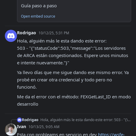
Guía paso a paso
Open embed source
Rodrigao
10/12/25, 5:31 PM
Hola, alguién más le esta dando este error:

503 - "{"statusCode":503,"message":"Los servidores 
de ARCA están congestionados. Espere unos minutos 
e intente nuevamente."}"
Ya llevo días que me sigue dando ese mismo error. Ya 
probé en crear otra credencial y todo pero no 
funcionó.
Me da el error con el método: FEXGetLast_ID en modo 
desarrollo
Rodrigao
Hola, alguién más le esta dando este error: 503 - "{\"statusCode\":503,\"message\":\"Los servidores de ARCA están congestionados. Espere unos minutos e intente
Ivan
10/13/25, 9:05 AM
Esta con probleams en servicio en dev 
https://wsfe-