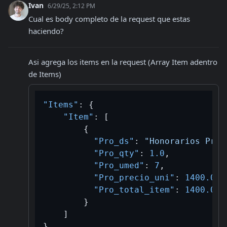
Ivan
6/29/25, 2:12 PM
Cual es body completo de la request que estas 
haciendo?
Asi agrega los items en la request (Array Item adentro 
de Items)
"Items"
:
{
"Item"
:
[
{
"Pro_ds"
:
"Honorarios Prof
"Pro_qty"
:
1.0
,
"Pro_umed"
:
7
,
"Pro_precio_uni"
:
1400.00
,
"Pro_total_item"
:
1400.00
}
]
}