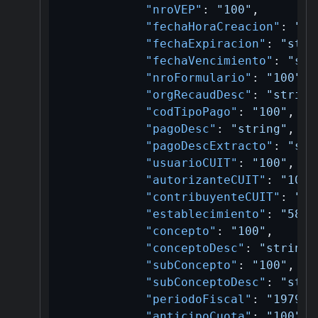
"nroVEP"
:
"100"
,
"fechaHoraCreacion"
:
"st
"fechaExpiracion"
:
"stri
"fechaVencimiento"
:
"str
"nroFormulario"
:
"100"
,
"orgRecaudDesc"
:
"string
"codTipoPago"
:
"100"
,
"pagoDesc"
:
"string"
,
"pagoDescExtracto"
:
"str
"usuarioCUIT"
:
"100"
,
"autorizanteCUIT"
:
"100"
"contribuyenteCUIT"
:
"10
"establecimiento"
:
"58"
,
"concepto"
:
"100"
,
"conceptoDesc"
:
"string"
"subConcepto"
:
"100"
,
"subConceptoDesc"
:
"stri
"periodoFiscal"
:
"197905
"anticipoCuota"
:
"100"
,