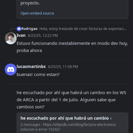
proyecto.
Open embed source
Rodrigao
Hola, estoy tratando de crear facturas de exportacion desde n8n. Estoy siguiendo esta documentación: https://afipsdk.com/blog/crear-factura-electronica-de-arca-
Ivan
6/23/25, 12:22 PM
Estuvo funcionando inestablemente en modo dev hoy, 
proba ahora
lucasmartinbs
6/25/25, 11:58 PM
buenas! como estan?
he escuchado por ahí que habrá un cambio en los WS 
de ARCA a partir del 1 de Julio. Alguien sabe que 
cambios son?
he escuchado por ahí que habrá un cambio
›
2 messages · https://afipsdk.com/blog/factura-electronica-
solucion-a-error-10242/