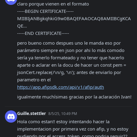
claro porque vienen en el formato

-----BEGIN CERTIFICATE-----

MIIBIjANBgkqhkiG9w0BAQEFAAOCAQ8AMIIBCgKCA
QE...

-----END CERTIFICATE-----
pero bueno como despues uno le manda eso por 
parámetro siempre en json por ahi lo más comodo 
sería ya tenerlo formateado y no tener que hacerlo 
aparte o aclarar en la docu de hacer un const pem = 
jsonCert.replace(/\n/g, '\n'); antes de enviarlo por 
parametro en el 
https://app.afipsdk.com/api/v1/afip/auth
igualmente muchísimas gracias por la aclaración Ivan!
Guille.stettler
8/5/25, 10:49 PM
Hola como estan!! estoy intentando hacer la 
implementacion por primera vez con afip, y no estoy 
pudiendo por el access_token, como podria seguir??