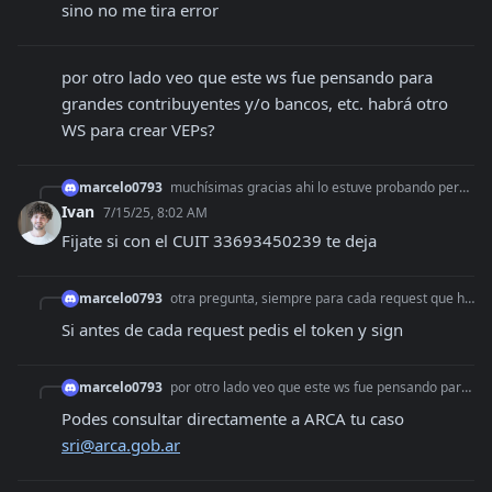
sino no me tira error
por otro lado veo que este ws fue pensando para 
grandes contribuyentes y/o bancos, etc. habrá otro 
WS para crear VEPs?
marcelo0793
muchísimas gracias ahi lo estuve probando pero es como que valida el CUIT ya que me tira un error que no puedo solucionar (aunque este en homo)
Ivan
7/15/25, 8:02 AM
Fijate si con el CUIT 33693450239 te deja
marcelo0793
otra pregunta, siempre para cada request que hago tengo que generar el token y sign correcto? aparte de esto: { "environment": "dev", "tax_id": "{{cui
Si antes de cada request pedis el token y sign
marcelo0793
por otro lado veo que este ws fue pensando para grandes contribuyentes y/o bancos, etc. habrá otro WS para crear VEPs?
Podes consultar directamente a ARCA tu caso 
sri@arca.gob.ar