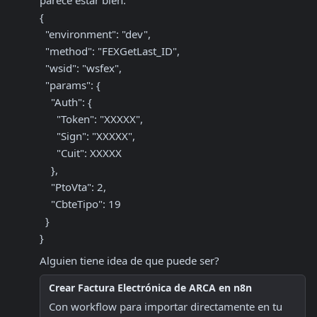
parece estar bien:

{

  "environment": "dev",

  "method": "FEXGetLast_ID",

  "wsid": "wsfex",

  "params": {

    "Auth": {

      "Token": "XXXXX",

      "Sign": "XXXXX",

      "Cuit": XXXXX

    },

    "PtoVta": 2,

    "CbteTipo": 19

  }

}
Alguien tiene idea de que puede ser?
Crear Factura Electrónica de ARCA en n8n
Con workflow para importar directamente en tu 