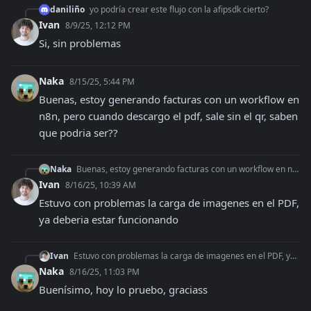
daniliño
yo podría crear este flujo con la afipsdk cierto?
Ivan
8/9/25, 12:12 PM
Si, sin problemas
Naka
8/15/25, 5:44 PM
Buenas, estoy generando facturas con un workflow en 
n8n, pero cuando descargo el pdf, sale sin el qr, saben 
que podria ser??
Naka
Buenas, estoy generando facturas con un workflow en n8n, pero cuando descargo el pdf, sale sin el qr, saben que podria ser??
Ivan
8/16/25, 10:39 AM
Estuvo con problemas la carga de imagenes en el PDF, 
ya deberia estar funcionando
Ivan
Estuvo con problemas la carga de imagenes en el PDF, ya deberia estar funcionando
Naka
8/16/25, 11:03 PM
Buenísimo, hoy lo pruebo, graciass