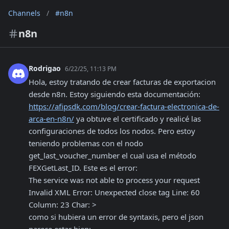
Channels
/
#n8n
n8n
Rodrigao
6/22/25, 11:13 PM
Hola, estoy tratando de crear facturas de exportacion 
desde n8n. Estoy siguiendo esta documentación: 
https://afipsdk.com/blog/crear-factura-electronica-de-
arca-en-n8n/
 ya obtuve el certificado y realicé las 
configuraciones de todos los nodos. Pero estoy 
teniendo problemas con el nodo 
get_last_voucher_number el cual usa el método 
FEXGetLast_ID. Este es el error:

The service was not able to process your request

Invalid XML Error: Unexpected close tag Line: 60 
Column: 23 Char: >

como si hubiera un error de syntaxis, pero el json 