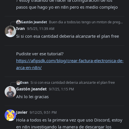
? estoy tratando de hacer la configuracion de los 
pasos que hago yo en n8n pero es medio complejo
Gastón Jeandet
Buen dia a todos/as tengo un mnton de preguntas soy nuevo en n8n y lo que quiero hacer es complejo para mi nivel, trabajo de administrativo en una empresa y ha
Ivan
9/5/25, 11:39 AM
Si si con esa cantidad deberia alcanzarte el plan free
Pudiste ver ese tutorial? 
https://afipsdk.com/blog/crear-factura-electronica-de-
arca-en-n8n/
Ivan
Si si con esa cantidad deberia alcanzarte el plan free
Gastón Jeandet
9/7/25, 1:15 PM
Ahi lo lei gracias
Javier
9/12/25, 9:51 PM
Hola a todos es la primera vez que uso Discord, estoy 
en n8n investigando la manera de descargar los 