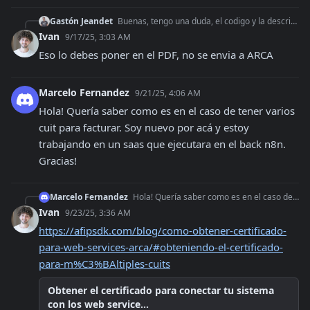
Gastón Jeandet
Buenas, tengo una duda, el codigo y la descripcion donde va cargada? yo cuando hago manualmente la factura en ARCA uso una extensión que se llama (asistente de
Ivan
9/17/25, 3:03 AM
Eso lo debes poner en el PDF, no se envia a ARCA
Marcelo Fernandez
9/21/25, 4:06 AM
Hola! Quería saber como es en el caso de tener varios 
cuit para facturar. Soy nuevo por acá y estoy 
trabajando en un saas que ejecutara en el back n8n. 
Gracias!
Marcelo Fernandez
Hola! Quería saber como es en el caso de tener varios cuit para facturar. Soy nuevo por acá y estoy trabajando en un saas que ejecutara en el back n8n. Gracias!
Ivan
9/23/25, 3:36 AM
https://afipsdk.com/blog/como-obtener-certificado-
para-web-services-arca/#obteniendo-el-certificado-
para-m%C3%BAltiples-cuits
Obtener el certificado para conectar tu sistema
con los web service...