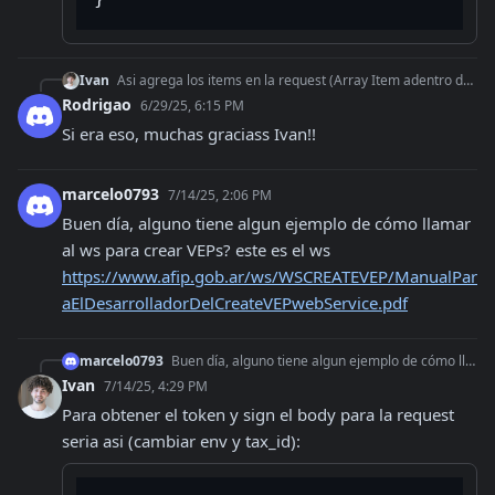
Ivan
Asi agrega los items en la request (Array Item adentro de Items) ```json "Items": { "Item": [ { "Pro_ds": "Honorarios Profesionales corre
Rodrigao
6/29/25, 6:15 PM
Si era eso, muchas graciass Ivan!!
marcelo0793
7/14/25, 2:06 PM
Buen día, alguno tiene algun ejemplo de cómo llamar 
al ws para crear VEPs? este es el ws 
https://www.afip.gob.ar/ws/WSCREATEVEP/ManualPar
aElDesarrolladorDelCreateVEPwebService.pdf
marcelo0793
Buen día, alguno tiene algun ejemplo de cómo llamar al ws para crear VEPs? este es el ws https://www.afip.gob.ar/ws/WSCREATEVEP/ManualParaElDesarrolladorDelCrea
Ivan
7/14/25, 4:29 PM
Para obtener el token y sign el body para la request 
seria asi (cambiar env y tax_id):