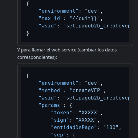
{
"environment"
:
"dev"
,
"tax_id"
:
"{{cuit}}"
,
"wsid"
:
"setipagob2b_createvep"
}
Y para llamar el web service (cambiar los datos 
correspondientes):
{
"environment"
:
"dev"
,
"method"
:
"createVEP"
,
"wsid"
:
"setipagob2b_createvep"
,
"params"
:
{
"token"
:
"XXXXX"
,
"sign"
:
"XXXXX"
,
"entidadDePago"
:
"100"
,
"vep"
:
{