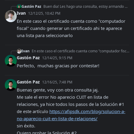
Gastón Paz
Buen dia! Les hago una consulta, estoy armando el flujo para generar facturas a varios cuit pero me trabo cuando quiero delegar el servicio, es obligaotorio con
Ivan
12/12/25, 10:42 PM
En este caso el certificado cuenta como "computador 
fiscal" cuando generar un certificado ahi te aparece 
una lista para seleccionarlo
Ivan
En este caso el certificado cuenta como "computador fiscal" cuando generar un certificado ahi te aparece una lista para seleccionarlo
Gastón Paz
12/14/25, 9:15 PM
Perfecto,  muchas gracias por contestar!
Gastón Paz
12/16/25, 7:48 PM
Buenas gente, voy con otra consulta jaj. 

Me sale el error No aparecio CUIT en lista de 
relaciones, ya hice todos los pasos de la Solución #1 
de este artículo 
https://afipsdk.com/blog/solucion-a-
no-aparecio-cuit-en-lista-de-relaciones/
sin éxito.

Quiero probar la Solución #2
