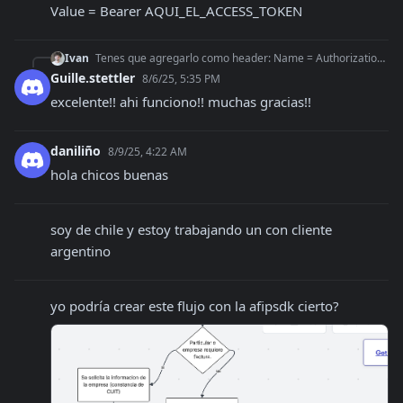
Value = Bearer AQUI_EL_ACCESS_TOKEN
Ivan
Tenes que agregarlo como header: Name = Authorization Value = Bearer AQUI_EL_ACCESS_TOKEN
Guille.stettler
8/6/25, 5:35 PM
excelente!! ahi funciono!! muchas gracias!!
daniliño
8/9/25, 4:22 AM
hola chicos buenas
soy de chile y estoy trabajando un con cliente 
argentino
yo podría crear este flujo con la afipsdk cierto?