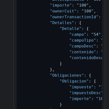
"importe"
:
"100"
,
"ownerCuit"
:
"100"
,
"ownerTransactionId"
:
"1
"Detalles"
:
{
"Detalle"
:
{
"campo"
:
"54"
,
"campoTipo"
:
"N"
"campoDesc"
:
"st
"contenido"
:
"s"
"contenidoDesc"
:
}
}
,
"Obligaciones"
:
{
"Obligacion"
:
{
"impuesto"
:
"100
"impuestoDesc"
:
"importe"
:
"100"
}