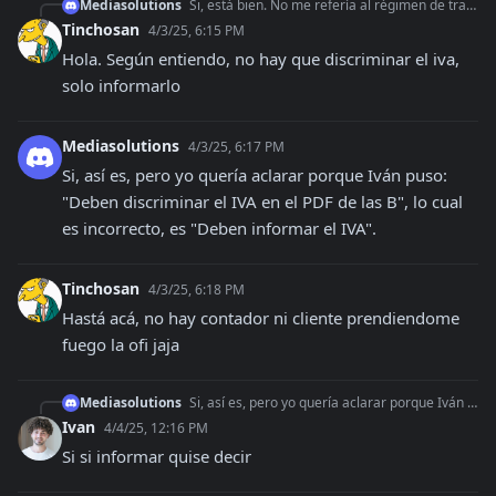
Mediasolutions
Si, está bien. No me refería al régimen de transparencia fiscal, sino a discriminar el IVA en las facturas B. No es lo mismo informar el IVA (regimen de transpa
Tinchosan
4/3/25, 6:15 PM
Hola. Según entiendo, no hay que discriminar el iva, 
solo informarlo
Mediasolutions
4/3/25, 6:17 PM
Si, así es, pero yo quería aclarar porque Iván puso: 
"Deben discriminar el IVA en el PDF de las B", lo cual 
es incorrecto, es "Deben informar el IVA".
Tinchosan
4/3/25, 6:18 PM
Hastá acá, no hay contador ni cliente prendiendome 
fuego la ofi jaja
Mediasolutions
Si, así es, pero yo quería aclarar porque Iván puso: "Deben discriminar el IVA en el PDF de las B", lo cual es incorrecto, es "Deben informar el IVA".
Ivan
4/4/25, 12:16 PM
Si si informar quise decir