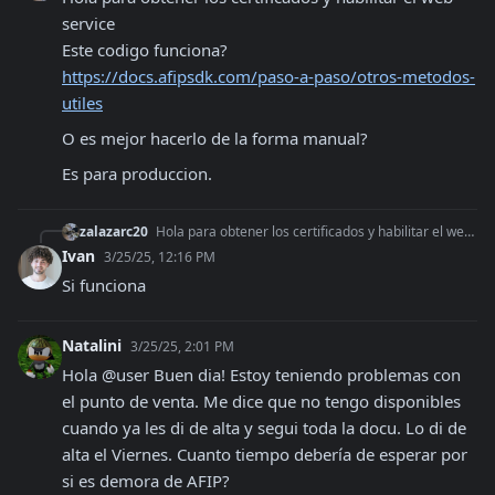
service

https://docs.afipsdk.com/paso-a-paso/otros-metodos-
utiles
O es mejor hacerlo de la forma manual?
Es para produccion.
zalazarc20
Hola para obtener los certificados y habilitar el web-service Este codigo funciona? https://docs.afipsdk.com/paso-a-paso/otros-metodos-utiles O es mejor hacer
Ivan
3/25/25, 12:16 PM
Si funciona
Natalini
3/25/25, 2:01 PM
Hola @user Buen dia! Estoy teniendo problemas con 
el punto de venta. Me dice que no tengo disponibles 
cuando ya les di de alta y segui toda la docu. Lo di de 
alta el Viernes. Cuanto tiempo debería de esperar por 
si es demora de AFIP?