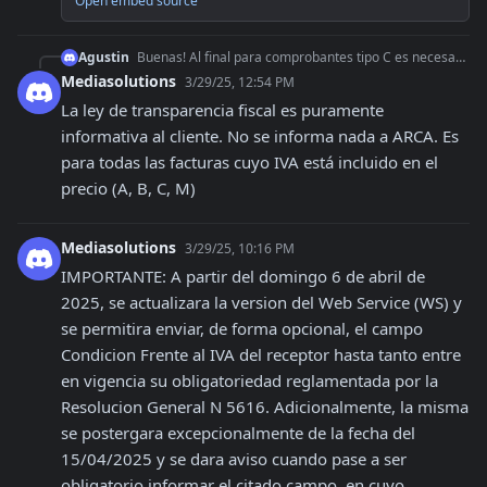
Open embed source
Agustin
Buenas! Al final para comprobantes tipo C es necesario discriminar el iva en el web service de facturacion electronica? en base a la ley de tranparencia fiscal.
Mediasolutions
3/29/25, 12:54 PM
La ley de transparencia fiscal es puramente 
informativa al cliente. No se informa nada a ARCA. Es 
para todas las facturas cuyo IVA está incluido en el 
precio (A, B, C, M)
Mediasolutions
3/29/25, 10:16 PM
IMPORTANTE: A partir del domingo 6 de abril de 
2025, se actualizara la version del Web Service (WS) y 
se permitira enviar, de forma opcional, el campo 
Condicion Frente al IVA del receptor hasta tanto entre 
en vigencia su obligatoriedad reglamentada por la 
Resolucion General N 5616. Adicionalmente, la misma 
se postergara excepcionalmente de la fecha del 
15/04/2025 y se dara aviso cuando pase a ser 
obligatorio informar el citado campo, en cuyo 