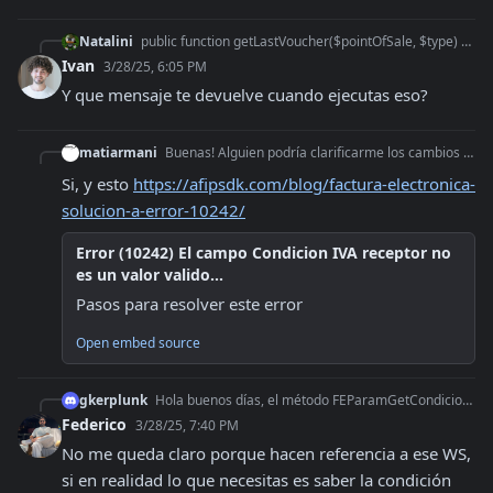
Natalini
public function getLastVoucher($pointOfSale, $type) { try { $result = $this->afip->ElectronicBilling->GetLastVoucher($pointOfSale, $type
Ivan
3/28/25, 6:05 PM
Y que mensaje te devuelve cuando ejecutas eso?
matiarmani
Buenas! Alguien podría clarificarme los cambios con la nueva normativa de ARCA? Es simplemente modificar los códigos para que Facturas B y C discriminen IVA al
Si, y esto 
https://afipsdk.com/blog/factura-electronica-
solucion-a-error-10242/
Error (10242) El campo Condicion IVA receptor no
es un valor valido...
Pasos para resolver este error
Open embed source
gkerplunk
Hola buenos días, el método FEParamGetCondicionIvaReceptor es utilizado para enviar un CUIT y devolver el IVA del receptor? o es utilizado para obtener los ID d
Federico
3/28/25, 7:40 PM
No me queda claro porque hacen referencia a ese WS, 
si en realidad lo que necesitas es saber la condición 