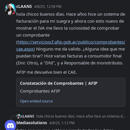
cLAANS
4/8/25, 12:58 PM
hola chicos buenos días. Hace años hice un sistema de 
facturación para mi suegra y ahora con esto nuevo de 
mostrar el IVA me llevo la curiosidad de comprobar 
un comprobante 
(
https://servicioscf.afip.gob.ar/publico/comprobantes/
cae.aspx
) Ninguno me da valido. ¿Alguna idea que me 
puedan tirar? Hice varias facturas a consumidor final 
(Dni: Otro), a "DNI", y a Responsable de monotributo. 
AFIP me devuelve bien el CAE.
Constatación de Comprobantes | AFIP
Comprobantes AFIP
Open embed source
cLAANS
hola chicos buenos días. Hace años hice un sistema de facturación para mi suegra y ahora con esto nuevo de mostrar el IVA me llevo la curiosidad de comprobar un
Mediasolutions
4/8/25, 1:12 PM