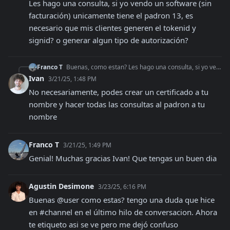
Les hago una consulta, si yo vendo un software (sin 
facturación) unicamente tiene el padron 13, es 
necesario que mis clientes generen el tokenid y 
signid? o generar algun tipo de autorización?
Franco T
Buenas, como estan? Les hago una consulta, si yo vendo un software (sin facturación) unicamente tiene el padron 13, es necesario que mis clientes generen el tok
Ivan
3/21/25, 1:48 PM
No necesariamente, podes crear un certificado a tu 
nombre y hacer todas las consultas al padron a tu 
nombre
Franco T
3/21/25, 1:49 PM
Genial! Muchas gracias Ivan! Que tengas un buen dia
Agustin Desimone
3/23/25, 6:16 PM
Buenas @user como estas? tengo una duda que hice 
en #channel en el último hilo de conversacion. Ahora 
te etiqueto asi se ve pero me dejó confuso