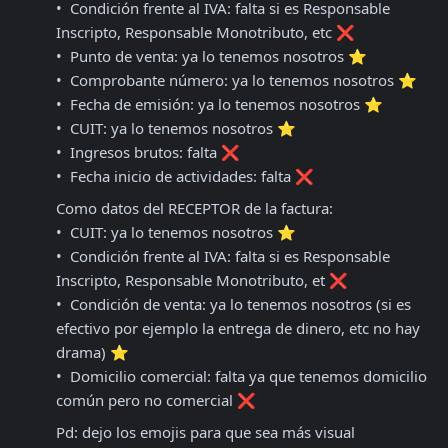
•⁠  ⁠⁠Condición frente al IVA: falta si es Responsable 
Inscripto, Responsable Monotributo, etc ❌

•⁠  ⁠⁠Punto de venta: ya lo tenemos nosotros ⭐️

•⁠  ⁠⁠Comprobante número: ya lo tenemos nosotros ⭐️

•⁠  ⁠⁠Fecha de emisión: ya lo tenemos nosotros ⭐️

•⁠  ⁠⁠CUIT: ya lo tenemos nosotros ⭐️

•⁠  ⁠⁠Ingresos brutos: falta ❌

•⁠  ⁠⁠Fecha inicio de actividades: falta ❌
Como datos del RECEPTOR de la factura:

•⁠  ⁠CUIT: ya lo tenemos nosotros ⭐️

•⁠  ⁠⁠Condición frente al IVA: falta si es Responsable 
Inscripto, Responsable Monotributo, et ❌

•⁠  ⁠⁠Condición de venta: ya lo tenemos nosotros (si es 
efectivo por ejemplo la entrega de dinero, etc no hay 
drama) ⭐️

•⁠  ⁠⁠Domicilio comercial: falta ya que tenemos domicilio 
común pero no comercial ❌
Pd: dejo los emojis para que sea más visual
