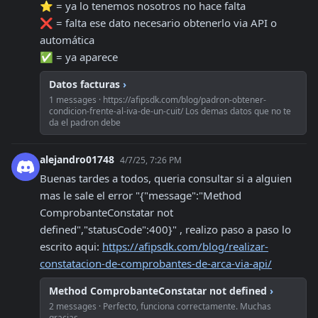
⭐️ = ya lo tenemos nosotros no hace falta 

❌ = falta ese dato necesario obtenerlo via API o 
automática

✅ = ya aparece
Datos facturas
›
1 messages · https://afipsdk.com/blog/padron-obtener-
condicion-frente-al-iva-de-un-cuit/ Los demas datos que no te
da el padron debe
alejandro01748
4/7/25, 7:26 PM
Buenas tardes a todos, queria consultar si a alguien 
mas le sale el error "{"message":"Method 
ComprobanteConstatar not 
defined","statusCode":400}" , realizo paso a paso lo 
escrito aqui: 
https://afipsdk.com/blog/realizar-
constatacion-de-comprobantes-de-arca-via-api/
Method ComprobanteConstatar not defined
›
2 messages · Perfecto, funciona correctamente. Muchas
gracias