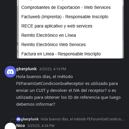
gkerplunk
3/25/25, 4:14 PM
Hola buenos días, el método 
FEParamGetCondicionIvaReceptor es utilizado para 
enviar un CUIT y devolver el IVA del receptor? o es 
utilizado para obtener los ID de referencia que luego 
debemos informar?
gkerplunk
Hola buenos días, el método FEParamGetCondicionIvaReceptor es utilizado para enviar un CUIT y devolver el IVA del receptor? o es utilizado para obtener los ID d
Nico
3/25/25, 4:34 PM