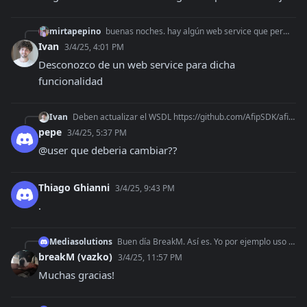
mirtapepino
buenas noches. hay algún web service que permita cargar deducciones a siradig?
Ivan
3/4/25, 4:01 PM
Desconozco de un web service para dicha 
funcionalidad
Ivan
Deben actualizar el WSDL https://github.com/AfipSDK/afip.php/blob/v0.7.0/src/Afip_res/wsfe.wsdl por este https://wswhomo.afip.gov.ar/wsfev1/service.asmx?wsdl
pepe
3/4/25, 5:37 PM
@user que deberia cambiar??
Thiago Ghianni
3/4/25, 9:43 PM
.
Mediasolutions
Buen día BreakM. Así es. Yo por ejemplo uso el webservice de Constancia de Inscripción para traer los datos (informando solo el CUIT) y guardarlos en la base de
breakM (vazko)
3/4/25, 11:57 PM
Muchas gracias!