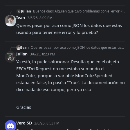
Julian
Buenos días! Alguien que tuvo problemas con el error <CODE>10038</CODE><MSG>El campo MonCotiz es obligatorio si no informa el campo CanMisMonExt con el valor S,
Ivan
3/6/25, 8:09 PM
Queres pasar por aca como JSON los datos que estas 
usando para tener ese error y lo pruebo?
Ivan
Queres pasar por aca como JSON los datos que estas usando para tener ese error y lo pruebo?
Julian
3/6/25, 8:23 PM
Ya está, lo pude solucionar. Resulta que en el objeto 
FECAEDetRequest no me estaba sumando el 
MonCotiz, porque la variable MonCotizSpecified 
estaba en false, lo pasé a "True". La documentación no 
dice nada de eso campo, pero ya esta
Gracias
Vero SD
3/6/25, 8:53 PM