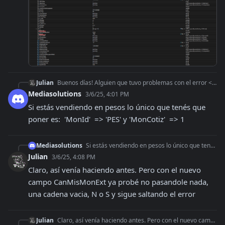
Julian
Buenos días! Alguien que tuvo problemas con el error <CODE>10038</CODE><MSG>El campo MonCotiz es obligatorio si no informa el campo CanMisMonExt con el valor S,
Mediasolutions
3/6/25, 4:01 PM
Si estás vendiendo en pesos lo único que tenés que 
poner es:  'MonId'  => 'PES' y 'MonCotiz'  => 1
Mediasolutions
Si estás vendiendo en pesos lo único que tenés que poner es: 'MonId' => 'PES' y 'MonCotiz' => 1
Julian
3/6/25, 4:08 PM
Claro, así venía haciendo antes. Pero con el nuevo 
campo CanMisMonExt ya probé no pasandole nada, 
una cadena vacia, N o S y sigue saltando el error
Julian
Claro, así venía haciendo antes. Pero con el nuevo campo CanMisMonExt ya probé no pasandole nada, una cadena vacia, N o S y sigue saltando el error