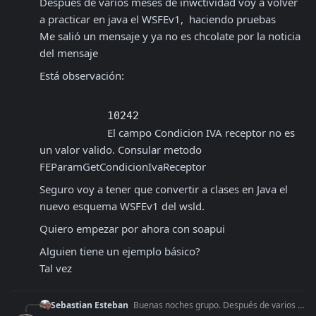
Después de varios meses de inwctividad voy a volver 
a practicar en java el WSFEv1,  haciendo pruebas 

Me salió un mensaje y ya no es chcolate por la noticia 
del mensaje 
Está observación:
10242
El campo Condicion IVA receptor no es 
un valor valido. Consular metodo 
FEParamGetCondicionIvaReceptor
Seguro voy a tener que convertir a clases en Java el 
nuevo esquema WSFEv1 del wsld.
Quiero empezar por ahora con soapui 
Alguien tiene un ejemplo básico?

Tal vez
Sebastian Esteban
Buenas noches grupo. Después de varios meses de inwctividad voy a volver a practicar en java el WSFEv1, haciendo pruebas Me salió un mensaje y ya no es chcola