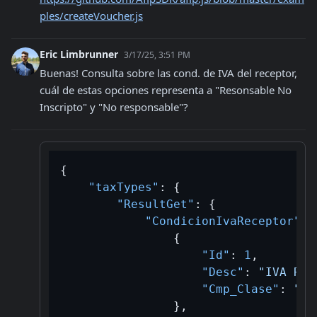
ples/createVoucher.js
Eric Limbrunner
3/17/25, 3:51 PM
Buenas! Consulta sobre las cond. de IVA del receptor, 
cuál de estas opciones representa a "Resonsable No 
Inscripto" y "No responsable"?
{
"taxTypes"
:
{
"ResultGet"
:
{
"CondicionIvaReceptor"
:
{
"Id"
:
1
,
"Desc"
:
"IVA Res
"Cmp_Clase"
:
"A/
}
,