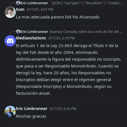
Eric Limbrunner
```JSON { "taxTypes": { "ResultGet": { "CondicionIvaReceptor": [ { "Id": 1, "Des
Ivan
3/17/25, 4:37 PM
La mas adecuada parece IVA No Alcanzado
Eric Limbrunner
Buenas! Consulta sobre las cond. de IVA del receptor, cuál de estas opciones representa a "Resonsable No Inscripto" y "No responsable"?
Mediasolutions
3/17/25, 6:18 PM
El artículo 1 de la Ley 25.865 deroga el Título V de la 
ley del IVA desde el año 2004, eliminando 
definitivamente la figura del responsable no inscripto, 
que pasa a ser Responsable Monotributo. Cuando se 
derogó la ley, hace 20 años, los Responsables no 
Inscriptos debían elegir entre el régimen general 
(Responsable Inscripto) o Monotributo, según su 
facturación anual.
Eric Limbrunner
3/17/25, 6:20 PM
Muchas gracias