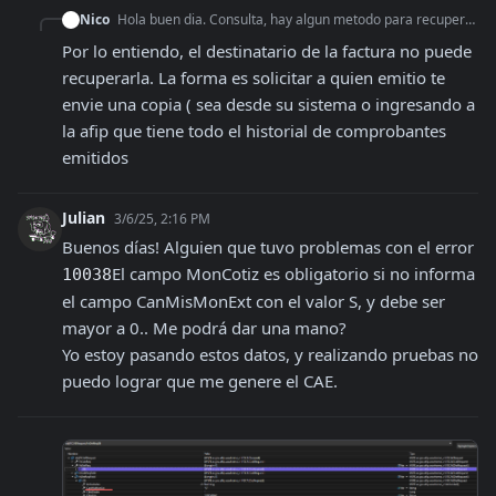
Nico
Hola buen dia. Consulta, hay algun metodo para recuperar las facturas que emitieron a un cuit? No las facturas que hicimos sino las que nos hicieron
Por lo entiendo, el destinatario de la factura no puede 
recuperarla. La forma es solicitar a quien emitio te 
envie una copia ( sea desde su sistema o ingresando a 
la afip que tiene todo el historial de comprobantes 
emitidos
Julian
3/6/25, 2:16 PM
Buenos días! Alguien que tuvo problemas con el error 
El campo MonCotiz es obligatorio si no informa 
10038
el campo CanMisMonExt con el valor S, y debe ser 
mayor a 0.
. Me podrá dar una mano?

Yo estoy pasando estos datos, y realizando pruebas no 
puedo lograr que me genere el CAE.