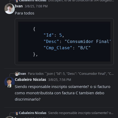
Cabaleiro Nicolas
Disculpen, lo de la condicion al IVA obligatorio del receptor es solo para facturas A? o para todos los comprobantes, que pasa si no se quiere identificar al cl
Ivan
3/8/25, 7:08 PM
Para todos
{
"Id"
:
5
,
"Desc"
:
"Consumidor Final"
,
"Cmp_Clase"
:
"B/C"
}
,
Ivan
Para todos ```json { "Id": 5, "Desc": "Consumidor Final", "Cmp_Clase": "B/C" }, ```
Cabaleiro Nicolas
3/8/25, 7:56 PM
Siendo responsable inscripto solamente? o si facturo 
como monotributista con factura C tambien debo 
discriminarlo?
Cabaleiro Nicolas
Siendo responsable inscripto solamente? o si facturo como monotributista con factura C tambien debo discriminarlo?