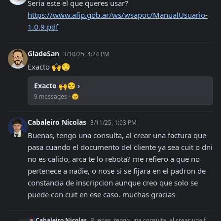
Seria este el que queres usar? 
https://www.afip.gob.ar/ws/wsapoc/ManualUsuario-
1.0.9.pdf
GladeSan
3/10/25, 4:24 PM
Exacto 🙌😌
Exacto 🙌😌
›
9 messages · 😉
Cabaleiro Nicolas
3/11/25, 1:03 PM
Buenas, tengo una consulta, al crear una factura que 
pasa cuando el documento del cliente ya sea cuit o dni 
no es calido, arca te lo rebota? me refiero a que no 
pertenece a nadie, o nose si se fijara en el padron de 
constancia de inscripcion aunque creo que solo se 
puede con cuit en ese caso. muchas gracias
Cabaleiro Nicolas
Buenas, tengo una consulta, al crear una factura que pasa cuando el documento del cliente ya sea cuit o dni no es calido, arca te lo rebota? me refiero a que no