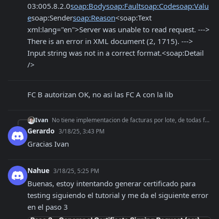
03:00
5.8.2.0
soap:Body
soap:Fault
soap:Code
soap:Valu
e
soap:Sender
soap:Reason
<soap:Text 
xml:lang="en">Server was unable to read request. ---> 
There is an error in XML document (2, 1715). ---> 
Input string was not in a correct format.<soap:Detail 
/>
FC B autorizan OK, no asi las FC A con la lib
Ivan
No tiene implementacion de facturas por lote, de todas formas podes enviarlas una por una en un bucle.
Gerardo
3/18/25, 3:43 PM
Gracias Ivan
Nahue
3/18/25, 5:25 PM
Buenas, estoy intentando generar certificado para 
testing siguiendo el tutorial y me da el siguiente error 
en el paso 3