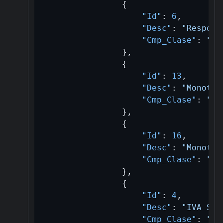
{
"Id"
:
6
,
"Desc"
:
"Respons
"Cmp_Clase"
:
"A/
}
,
{
"Id"
:
13
,
"Desc"
:
"Monotri
"Cmp_Clase"
:
"A/
}
,
{
"Id"
:
16
,
"Desc"
:
"Monotri
"Cmp_Clase"
:
"A/
}
,
{
"Id"
:
4
,
"Desc"
:
"IVA Suj
"Cmp_Clase"
:
"B/