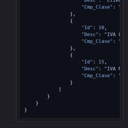
"Desc"
:
"Cliente
"Cmp_Clase"
:
"B/
}
,
{
"Id"
:
10
,
"Desc"
:
"IVA Lib
"Cmp_Clase"
:
"B/
}
,
{
"Id"
:
15
,
"Desc"
:
"IVA No 
"Cmp_Clase"
:
"B/
}
]
}
}
}