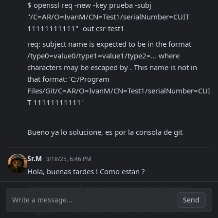
$ openssl req -new -key prueba -subj 
"/C=AR/O=IvanM/CN=Test1/serialNumber=CUIT 
11111111111" -out csr-test1
req: subject name is expected to be in the format 
/type0=value0/type1=value1/type2=... where 
characters may be escaped by . This name is not in 
that format: 'C:/Program 
Files/Git/C=AR/O=IvanM/CN=Test1/serialNumber=CUI
T 11111111111'
Bueno ya lo solucione, es por la consola de git
Sr.M
3/18/25, 6:46 PM
Hola, buenas tardes ! Como estan ? 
Una consulta, ofrecen precios por mas de un año ?
Write a message...
Send
Sr.M
Hola, buenas tardes ! Como estan ? Una consulta, ofrecen precios por mas de un año ?