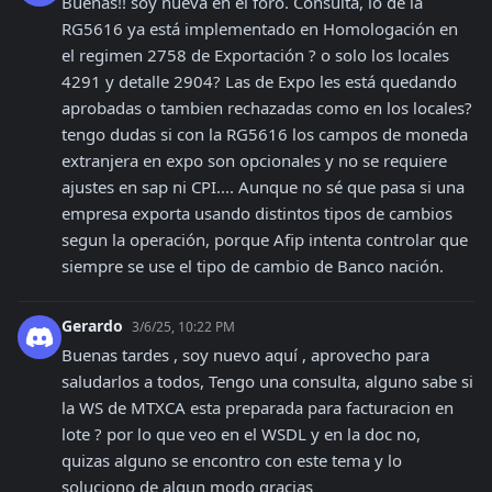
Buenas!! soy nueva en el foro. Consulta, lo de la 
RG5616 ya está implementado en Homologación en 
el regimen 2758 de Exportación ? o solo los locales 
4291 y detalle 2904? Las de Expo les está quedando 
aprobadas o tambien rechazadas como en los locales? 
tengo dudas si con la RG5616 los campos de moneda 
extranjera en expo son opcionales y no se requiere 
ajustes en sap ni CPI.... Aunque no sé que pasa si una 
empresa exporta usando distintos tipos de cambios 
segun la operación, porque Afip intenta controlar que 
siempre se use el tipo de cambio de Banco nación.
Gerardo
3/6/25, 10:22 PM
Buenas tardes , soy nuevo aquí , aprovecho para 
saludarlos a todos, Tengo una consulta, alguno sabe si 
la WS de MTXCA esta preparada para facturacion en 
lote ? por lo que veo en el WSDL y en la doc no,  
quizas alguno se encontro con este tema y lo 
soluciono de algun modo gracias