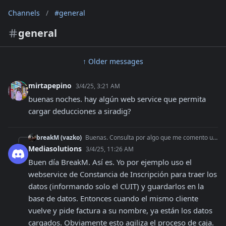
Channels
/
#general
general
↑ Older messages
mirtapepino
3/4/25, 3:21 AM
buenas noches. hay algún web service que permita 
cargar deducciones a siradig?
breakM (vazko)
Buenas. Consulta por algo que me comento un cliente y me genero dudas. Me dijo que varios sistemas contables te hacen cargar los datos de un cliente antes de
Mediasolutions
3/4/25, 11:26 AM
Buen día BreakM. Así es. Yo por ejemplo uso el 
webservice de Constancia de Inscripción para traer los 
datos (informando solo el CUIT) y guardarlos en la 
base de datos. Entonces cuando el mismo cliente 
vuelve y pide factura a su nombre, ya están los datos 
cargados. Obviamente esto agiliza el proceso de caja.