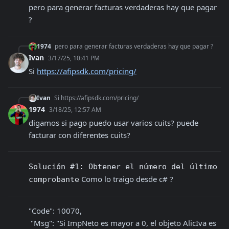
pero para generar facturas verdaderas hay que pagar 
?
1974
pero para generar facturas verdaderas hay que pagar ?
Ivan
3/17/25, 10:41 PM
Si 
https://afipsdk.com/pricing/
Ivan
Si https://afipsdk.com/pricing/
1974
3/18/25, 12:57 AM
digamos si pago puedo usar varios cuits? puede 
facturar con diferentes cuits?
Solución #1: Obtener el número del último 
 Como lo traigo desde c# ?
comprobante
"Code": 10070,

 "Msg": "Si ImpNeto es mayor a 0, el objeto AlicIva es 