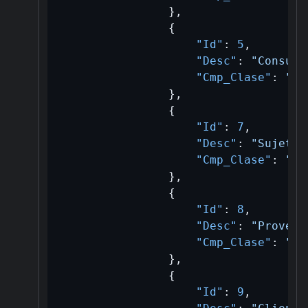
}
,
{
"Id"
:
5
,
"Desc"
:
"Consumi
"Cmp_Clase"
:
"B/
}
,
{
"Id"
:
7
,
"Desc"
:
"Sujeto 
"Cmp_Clase"
:
"B/
}
,
{
"Id"
:
8
,
"Desc"
:
"Proveed
"Cmp_Clase"
:
"B/
}
,
{
"Id"
:
9
,