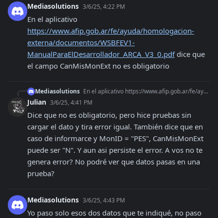
Mediasolutions
3/6/25, 4:22 PM
En el aplicativo 
https://www.afip.gob.ar/fe/ayuda/homologacion-
externa/documentos/WSBFEV1-
ManualParaElDesarrollador_ARCA_V3_0.pdf
 dice que 
el campo CanMisMonExt no es obligatorio
Mediasolutions
En el aplicativo https://www.afip.gob.ar/fe/ayuda/homologacion-externa/documentos/WSBFEV1-ManualParaElDesarrollador_ARCA_V3_0.pdf dice que el campo CanMisMonExt
Julian
3/6/25, 4:41 PM
Dice que no es obligatorio, pero hice pruebas sin 
cargar el dato y tira error igual. También dice que en 
caso de informarce y MonID = "PES", CanMisMonExt 
puede ser "N". Y aun asi persiste el error. A vos no te 
genera error? No podré ver que datos pasas en una 
prueba?
Mediasolutions
3/6/25, 4:43 PM
Yo paso solo esos dos datos que te indiqué, no paso 