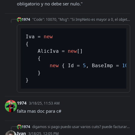
obligatorio y no debe ser nulo."
1974
"Code": 10070, "Msg": "Si ImpNeto es mayor a 0, el objeto AlicIva es obligatorio y no debe ser nulo."
Iva = 
new
{

    AlicIva = 
new
[]

    {

new
 { Id = 
5
, BaseImp = 
100
,
    }

1974
3/18/25, 11:53 AM
falta mas doc para c#
1974
digamos si pago puedo usar varios cuits? puede facturar con diferentes cuits?
Ivan
3/18/25, 12:05 PM