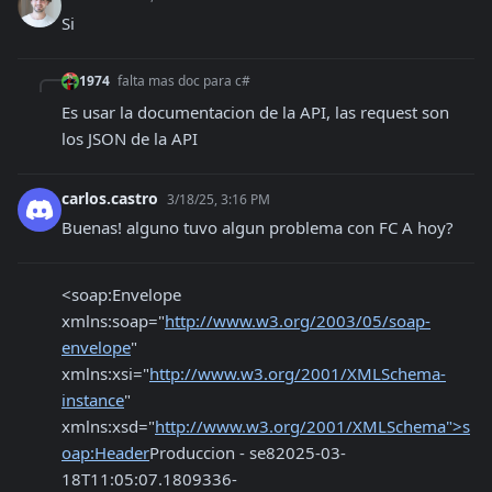
Si
1974
falta mas doc para c#
Es usar la documentacion de la API, las request son 
los JSON de la API
carlos.castro
3/18/25, 3:16 PM
Buenas! alguno tuvo algun problema con FC A hoy?
<soap:Envelope 
xmlns:soap="
http://www.w3.org/2003/05/soap-
envelope
" 
xmlns:xsi="
http://www.w3.org/2001/XMLSchema-
instance
" 
xmlns:xsd="
http://www.w3.org/2001/XMLSchema">
s
oap:Header
Produccion - se8
2025-03-
18T11:05:07.1809336-