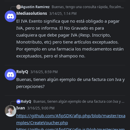
Agustin Ramirez
Buenas, tengo una consulta rápida, fiscalmente hablando, ¿Cuál es la diferencia entre colocar el importe en IVA Exento e Importe Total Neto No Gravado? Graciass
Mediasolutions
3/14/25, 1:14 PM
El IVA Exento significa que no está obligado a pagar 
IVA, pero se informa. El No Gravado es para 
cualquiera que debe pagar IVA (Resp. Inscripto, 
Monotributo, etc) pero tiene artículos exceptuados. 
Por ejemplo en una farmacia los medicamentos están 
exceptuados, pero el shampoo no.
RolyQ
3/16/25, 8:59 PM
Buenas, tienen algún ejemplo de una factura con Iva y 
percepciones?
RolyQ
Buenas, tienen algún ejemplo de una factura con Iva y percepciones?
Ivan
3/16/25, 9:00 PM
https://github.com/AfipSDK/afip.php/blob/master/exa
mples/CreateVoucher.php
https://github.com/AfipSDK/afip.js/blob/master/exam