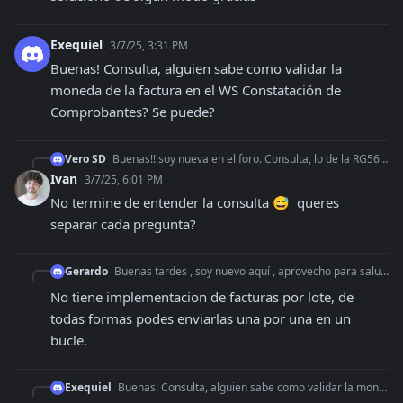
Exequiel
3/7/25, 3:31 PM
Buenas! Consulta, alguien sabe como validar la 
moneda de la factura en el WS Constatación de 
Comprobantes? Se puede?
Vero SD
Buenas!! soy nueva en el foro. Consulta, lo de la RG5616 ya está implementado en Homologación en el regimen 2758 de Exportación ? o solo los locales 4291 y deta
Ivan
3/7/25, 6:01 PM
No termine de entender la consulta 😅  queres 
separar cada pregunta?
Gerardo
Buenas tardes , soy nuevo aquí , aprovecho para saludarlos a todos, Tengo una consulta, alguno sabe si la WS de MTXCA esta preparada para facturacion en lote ?
No tiene implementacion de facturas por lote, de 
todas formas podes enviarlas una por una en un 
bucle.
Exequiel
Buenas! Consulta, alguien sabe como validar la moneda de la factura en el WS Constatación de Comprobantes? Se puede?