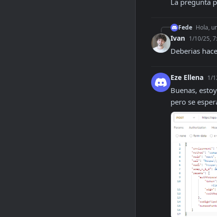
La pregunta p
Fede
Hola, u
Ivan
1/10/25, 
Deberias hace
Eze Ellena
1/1
Buenas, estoy
pero se esper