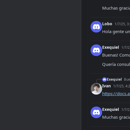
Muchas graci
Lobo
1/7/25, 3
Hola gente un 
Exequiel
1/7/2
Buenas! Com
Quería consult
Exequiel
Bue
Ivan
1/7/25, 4:
https://docs.
Exequiel
1/7/2
Muchas gracia