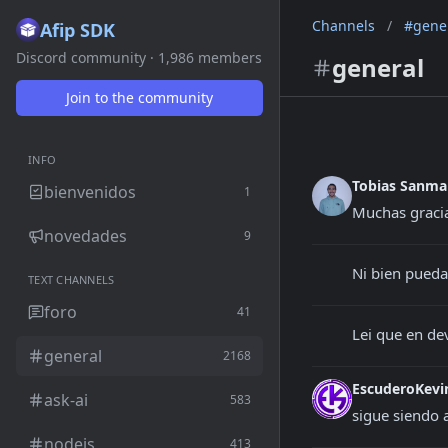
Channels
/
#gene
Afip SDK
Discord community · 1,986 members
general
Join to the community
INFO
Tobias Sanma
bienvenidos
1
Muchas graci
novedades
9
Ni bien pueda
TEXT CHANNELS
foro
41
Lei que en dev
general
2168
EscuderoKev
ask-ai
583
sigue siendo a
nodejs
413