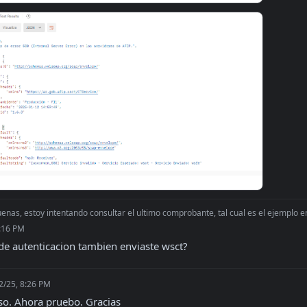
enas, estoy intentando consultar el ultimo comprobante, tal cual es el ejemplo en 
8:16 PM
 de autenticacion tambien enviaste wsct?
2/25, 8:26 PM
so. Ahora pruebo. Gracias