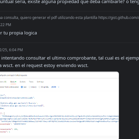
untual sería, existe alguna propiedad que deba cambiarle? o ten
na consulta, quiero generar el pdf utilizando esta plantilla https://gist.github
7:22 PM
r tu propia logica
2/25, 6:04 PM
 intentando consultar el ultimo comprobante, tal cual es el ejem
a wsct. en el request estoy enviendo wsct.