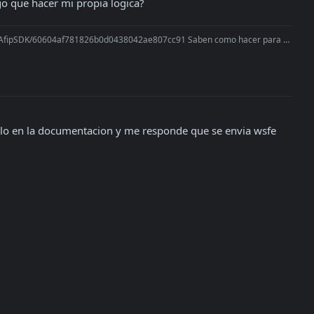
go que hacer mi propia logica?
.com/AfipSDK/60604af781826b0d0438042ae807cc91 Saben como hacer para que l
plo en la documentacion y me responde que se envia wsfe 