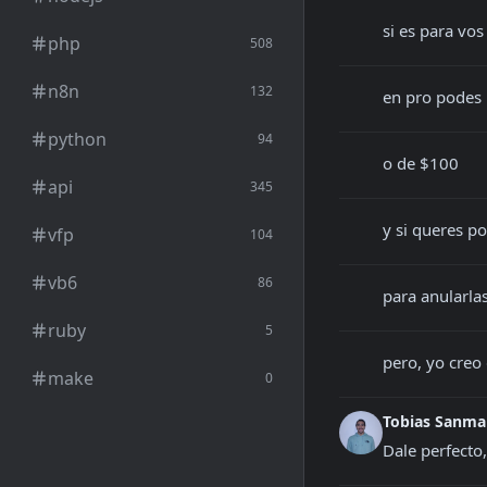
si es para vo
php
508
n8n
132
en pro podes
python
94
o de $100
api
345
y si queres p
vfp
104
vb6
86
para anularla
ruby
5
pero, yo creo
make
0
Tobias Sanma
Dale perfecto