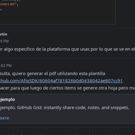
rtin
59 PM
algo especifico de la plataforma que usas por lo que se ve en el
7:02 PM
.github.com/AfipSDK/60604af781826b0d0438042ae807cc91
cer para que luego de ciertos items se genere otra hoja pero
ejemplo
jemplo. GitHub Gist: instantly share code, notes, and snippets.
ource