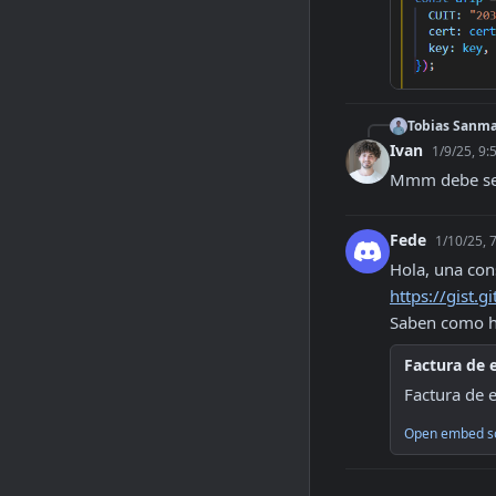
Tobias Sanma
Ivan
1/9/25, 9:
Mmm debe ser 
Fede
1/10/25, 
https://gist
Saben como ha
Factura de 
Factura de e
Open embed s