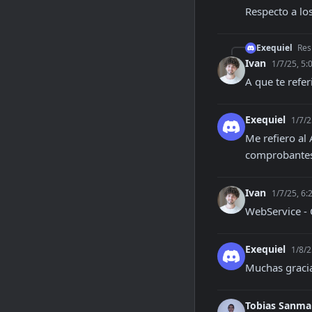
Respecto a lo
Exequiel
Res
Ivan
1/7/25, 5:
A que te refe
Exequiel
1/7/2
Me refiero al 
comprobante
Ivan
1/7/25, 6:
WebService -
Exequiel
1/8/2
Muchas graci
Tobias Sanma