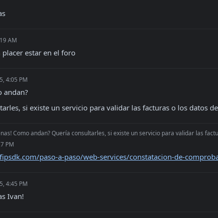
as
:19 AM
placer estar en el foro
5, 4:05 PM
o andan?
arles, si existe un servicio para validar las facturas o los datos d
nas! Como andan? Quería consultarles, si existe un servicio para validar las factu
27 PM
afipsdk.com/paso-a-paso/web-services/constatacion-de-comprob
5, 4:45 PM
s Ivan!