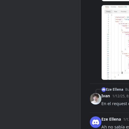
Eze Ellena
Bu
Ivan
1/12/25, 
En el request
Eze Ellena
1/1
Ah no sabía e