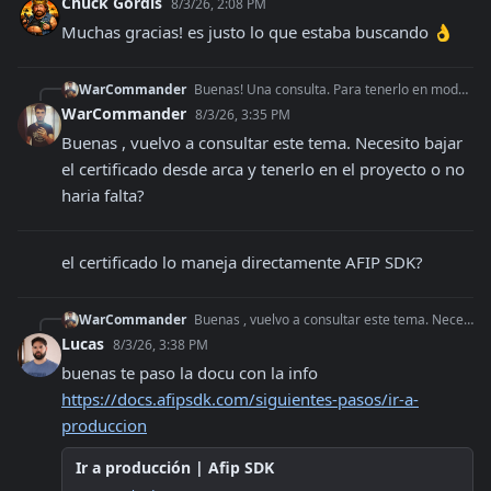
Chuck Gordis
8/3/26, 2:08 PM
Muchas gracias! es justo lo que estaba buscando 👌
WarCommander
Buenas! Una consulta. Para tenerlo en modo producción si o si se debe hacer el proceso de obtención del Certificado desde la pagina de ARCA o no hace falta? Que
WarCommander
8/3/26, 3:35 PM
Buenas , vuelvo a consultar este tema. Necesito bajar 
el certificado desde arca y tenerlo en el proyecto o no 
haria falta?
el certificado lo maneja directamente AFIP SDK?
WarCommander
Buenas , vuelvo a consultar este tema. Necesito bajar el certificado desde arca y tenerlo en el proyecto o no haria falta?
Lucas
8/3/26, 3:38 PM
buenas te paso la docu con la info 
https://docs.afipsdk.com/siguientes-pasos/ir-a-
produccion
Ir a producción | Afip SDK