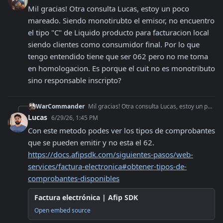
Mil gracias! Otra consulta Lucas, estoy un poco 
mareado. Siendo monotirubto el emisor, no encuentro 
el tipo "C" de Liquido producto para facturacion local 
siendo clientes como consumidor final. Por lo que 
tengo entendido tiene que ser 062 pero no me toma 
en homologacion. Es porque el cuit no es monotributo 
sino responsable inscripto?
WarCommander
Mil gracias! Otra consulta Lucas, estoy un poco mareado. Siendo monotirubto el emisor, no encuentro el tipo "C" de Liquido producto para facturacion local siend
Lucas
6/29/26, 1:45 PM
Con este metodo podes ver los tipos de comprobantes 
https://docs.afipsdk.com/siguientes-pasos/web-
services/factura-electronica#obtener-tipos-de-
comprobantes-disponibles
Factura electrónica | Afip SDK
Open embed source