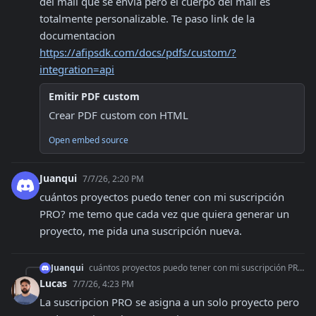
del mail que se envia pero el cuerpo del mail es 
totalmente personalizable. Te paso link de la 
documentacion 
https://afipsdk.com/docs/pdfs/custom/?
integration=api
Emitir PDF custom
Crear PDF custom con HTML
Open embed source
Juanqui
7/7/26, 2:20 PM
cuántos proyectos puedo tener con mi suscripción 
PRO? me temo que cada vez que quiera generar un 
proyecto, me pida una suscripción nueva.
Juanqui
cuántos proyectos puedo tener con mi suscripción PRO? me temo que cada vez que quiera generar un proyecto, me pida una suscripción nueva.
Lucas
7/7/26, 4:23 PM
La suscripcion PRO se asigna a un solo proyecto pero 