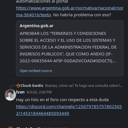
automatizaciones al portal 
https://www.argentina.gob.ar/normativa/nacional/nor
ma-364016/texto
. No habría problema con eso?
Argentina.gob.ar
APROBAR LOS “TERMINOS Y CONDICIONES 
SOBRE EL ACCESO Y EL USO DE LOS SISTEMAS Y 
SERVICIOS DE LA ADMINISTRACION FEDERAL DE 
INGRESOS PUBLICOS”, QUE COMO ANEXO (IF-
2022-00635644-AFIP-SGDADVCOAD#SDGCTI)...
Open embed source
Chuck Gordis
Buenas, cómo va? Te hago una consulta sobre las automatizaciones. Estuve viendo que arca tiene una disposición que prohíbe el acceso por medio de automatizacion
Ivan
8/3/26, 2:04 PM
Hay un hilo en el foro con respecto a esta duda 
https://discord.com/channels/125079785757802505
2/1453184464485093449