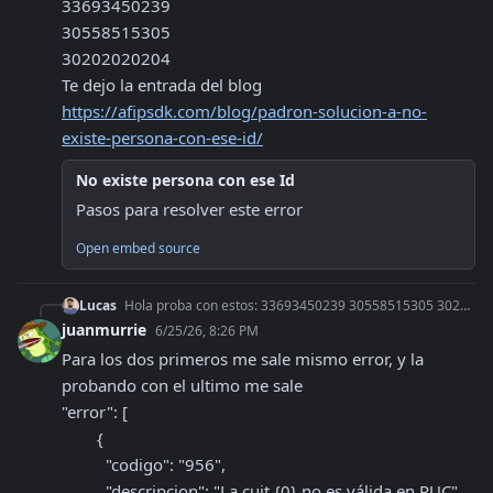
33693450239
30558515305
30202020204

Te dejo la entrada del blog 
https://afipsdk.com/blog/padron-solucion-a-no-
existe-persona-con-ese-id/
No existe persona con ese Id
Pasos para resolver este error
Open embed source
Lucas
Hola proba con estos: 33693450239 30558515305 30202020204 Te dejo la entrada del blog https://afipsdk.com/blog/padron-solucion-a-no-existe-persona-con-ese-i
juanmurrie
6/25/26, 8:26 PM
Para los dos primeros me sale mismo error, y la 
probando con el ultimo me sale 

"error": [

        {

          "codigo": "956",

          "descripcion": "La cuit {0} no es válida en PUC"
