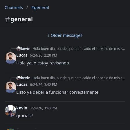
Channels
/
#general
general
↑ Older messages
kevin
Hola buen día, puede que este caido el servicio de mis retenciones? venia funcionando todo joya hasta hace 2 días que me tira: {"message":"No static resource ap
Lucas
6/24/26, 2:28 PM
Hola ya lo estoy revisando
kevin
Hola buen día, puede que este caido el servicio de mis retenciones? venia funcionando todo joya hasta hace 2 días que me tira: {"message":"No static resource ap
Lucas
6/24/26, 3:42 PM
Listo ya deberia funcionar correctamente
kevin
6/24/26, 3:48 PM
gracias!!