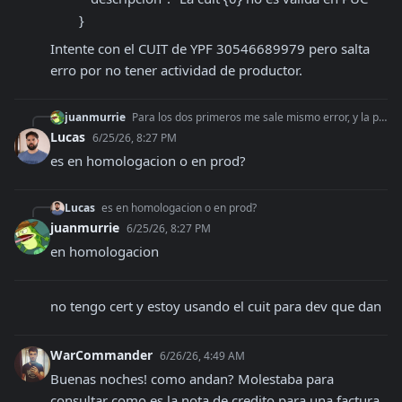
        }
Intente con el CUIT de YPF 30546689979 pero salta 
erro por no tener actividad de productor.
juanmurrie
Para los dos primeros me sale mismo error, y la probando con el ultimo me sale "error": [ { "codigo": "956", "descripcion": "La cui
Lucas
6/25/26, 8:27 PM
es en homologacion o en prod?
Lucas
es en homologacion o en prod?
juanmurrie
6/25/26, 8:27 PM
en homologacion
no tengo cert y estoy usando el cuit para dev que dan
WarCommander
6/26/26, 4:49 AM
Buenas noches! como andan? Molestaba para 
consultar como es la nota de credito para una factura 