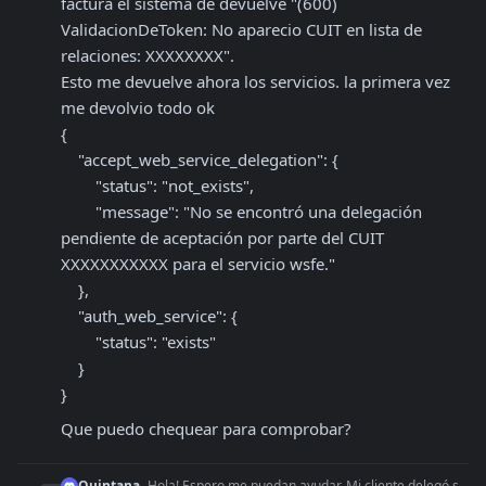
factura el sistema de devuelve "(600) 
ValidacionDeToken: No aparecio CUIT en lista de 
relaciones: XXXXXXXX". 

Esto me devuelve ahora los servicios. la primera vez 
me devolvio todo ok

{

    "accept_web_service_delegation": {

        "status": "not_exists",

        "message": "No se encontró una delegación 
pendiente de aceptación por parte del CUIT 
XXXXXXXXXXX para el servicio wsfe."

    },

    "auth_web_service": {

        "status": "exists"

    }

}
Que puedo chequear para comprobar?
Quintana
Hola! Espero me puedan ayudar. Mi cliente delegó su CUIT, acepté y autoricé los web services y a aparece en la cuenta de AFIP de mi jefe, pero al querer emitir