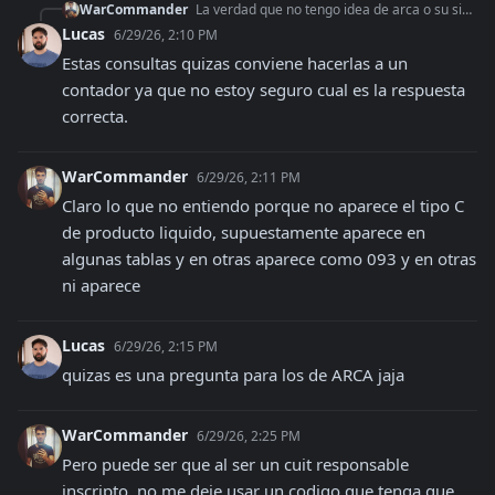
WarCommander
La verdad que no tengo idea de arca o su sistema, jajaja! Yo hice algo muy simple la vez pasada. Ahora me piden que incluya el sistema de facturacion para un si
Lucas
6/29/26, 2:10 PM
Estas consultas quizas conviene hacerlas a un 
contador ya que no estoy seguro cual es la respuesta 
correcta.
WarCommander
6/29/26, 2:11 PM
Claro lo que no entiendo porque no aparece el tipo C 
de producto liquido, supuestamente aparece en 
algunas tablas y en otras aparece como 093 y en otras 
ni aparece
Lucas
6/29/26, 2:15 PM
quizas es una pregunta para los de ARCA jaja
WarCommander
6/29/26, 2:25 PM
Pero puede ser que al ser un cuit responsable 
inscripto, no me deje usar un codigo que tenga que 