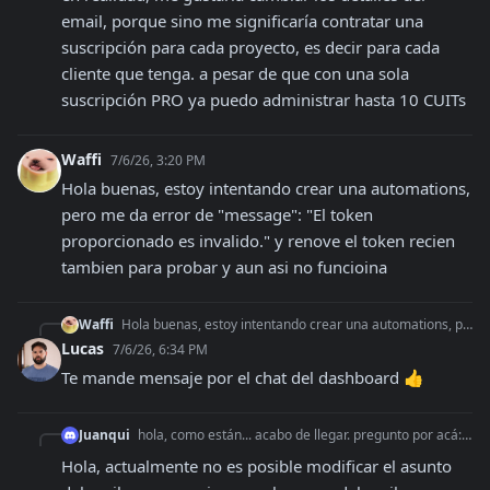
email, porque sino me significaría contratar una 
suscripción para cada proyecto, es decir para cada 
cliente que tenga. a pesar de que con una sola 
suscripción PRO ya puedo administrar hasta 10 CUITs
Waffi
7/6/26, 3:20 PM
Hola buenas, estoy intentando crear una automations, 
pero me da error de "message": "El token 
proporcionado es invalido." y renove el token recien 
tambien para probar y aun asi no funcioina
Waffi
Hola buenas, estoy intentando crear una automations, pero me da error de "message": "El token proporcionado es invalido." y renove el token recien tambien para
Lucas
7/6/26, 6:34 PM
Te mande mensaje por el chat del dashboard 👍
Juanqui
hola, como están... acabo de llegar. pregunto por acá: el mail que envía la plataforma, con la factura adjunta, dice 'Comprobante de <NOMBRE DEL PROYECTO>'. com
Hola, actualmente no es posible modificar el asunto 