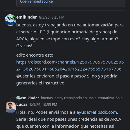
Open embed source
emikinder
8/3/26, 8:25 PM
buenas, estoy trabajando en una automatización para 
el servicio LPG (liquidacion primaria de granos) de 
ARCA, alguien se topó con esto? Hay algo armado? 
Gracias!
edit: encontré esto 
https://discord.com/channels/125079785757802505
2/1362075091168526426/1522247556573167736
@user les enviaron el paso a paso? Si no yo podria 
generarles el instructivo.
emikinder
buenas, estoy trabajando en una automatización para el servicio LPG (liquidacion primaria de granos) de ARCA, alguien se topó con esto? Hay algo armado? Gracias
Lucas
8/3/26, 10:55 PM
Hola, no. Podes enviárnosla a 
ayuda@afipsdk.com
. 
Seria ideal que nos pases unas credenciales de ARCA 
que cuenten con la informacion que necesitas asi 