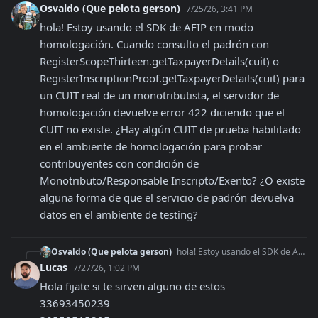
Osvaldo (Que pelota gerson)
7/25/26, 3:41 PM
hola! Estoy usando el SDK de AFIP en modo 
homologación. Cuando consulto el padrón con 
RegisterScopeThirteen.getTaxpayerDetails(cuit) o 
RegisterInscriptionProof.getTaxpayerDetails(cuit) para 
un CUIT real de un monotributista, el servidor de 
homologación devuelve error 422 diciendo que el 
CUIT no existe. ¿Hay algún CUIT de prueba habilitado 
en el ambiente de homologación para probar 
contribuyentes con condición de 
Monotributo/Responsable Inscripto/Exento? ¿O existe 
alguna forma de que el servicio de padrón devuelva 
datos en el ambiente de testing?
Osvaldo (Que pelota gerson)
hola! Estoy usando el SDK de AFIP en modo homologación. Cuando consulto el padrón con RegisterScopeThirteen.getTaxpayerDetails(cuit) o RegisterInscriptionProof.
Lucas
7/27/26, 1:02 PM
Hola fijate si te sirven alguno de estos

33693450239