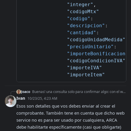
"integer"
,
"codigoMtx"
"codigo"
:
"descripcion"
:
"cantidad"
:
"codigoUnidadMedida"
"precioUnitario"
:
"importeBonificacion"
"codigoCondicionIVA"
"importeIVA"
"importeItem"
Joaco
Buenas! una consulta solo para confirmar algo: con el webservice "wsmtxca", voy a poder tener acceso a TODOS estos detalles de la factura?
Ivan
10/23/25, 4:23 AM
Esos son detalles que vos debes enviar al crear el 
comprobante. También tene en cuenta que dicho web 
service no es para ser usado por cualquiera, ARCA 
debe habilitarte específicamente (casi que obligarte) 