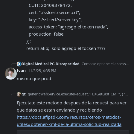
          CUIT: 20409378472,

          cert: "./sslcert/sercer.crt",

          key: "./sslcert/server.key",

          access_token: "agresgo el token nada",

          production: false,

        });

        return afip;  solo agrego el tocken ????
Digital Medical P.G.Discapacidad
Como se optiene el access token de desarrollo
Ivan
11/3/25, 4:35 PM
mismo que prod
gz
genericWebService.executeRequest("FEXGetLast_CMP", { "Auth": auth, "Cbte_Tipo": cbte_tipo }) Ahí en cbte_tipo envio
Ejecutate este metodo despues de la request para ver 
que datos se estan enviando y recibiendo 
https://docs.afipsdk.com/recursos/otros-metodos-
utiles#obtener-xml-de-la-ultima-solicitud-realizada