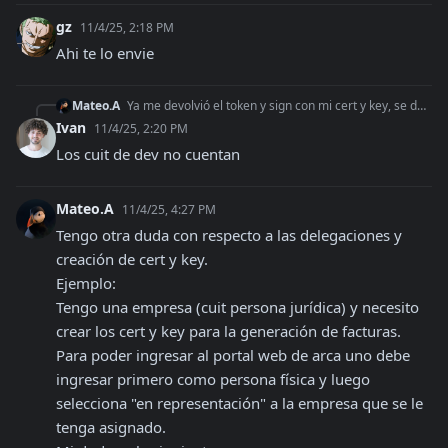
gz
11/4/25, 2:18 PM
Ahi te lo envie
Mateo.A
Ya me devolvió el token y sign con mi cert y key, se debe haber resuelto. Pero ahora es obligatorio enviar el access token aún en dev. osea que las de test ah
Ivan
11/4/25, 2:20 PM
Los cuit de dev no cuentan
Mateo.A
11/4/25, 4:27 PM
Tengo otra duda con respecto a las delegaciones y 
creación de cert y key.

Ejemplo:

Tengo una empresa (cuit persona jurídica) y necesito 
crear los cert y key para la generación de facturas.

Para poder ingresar al portal web de arca uno debe 
ingresar primero como persona física y luego 
selecciona "en representación" a la empresa que se le 
tenga asignado.
