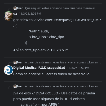
Ivan
Que request estas enviando para tener ese mensaje?
gz
11/3/25, 3:06 PM
genericWebService.executeRequest("FEXGetLast_CMP"
, {

                "Auth": auth,

                "Cbte_Tipo": cbte_tipo

            })
Ahí en cbte_tipo envio 19, 20 o 21
Ivan
A parir de este mes necesitas enviar el access token en desarrollo tambien, por eso te da error 401 (Unauthorized)
Digital Medical P.G.Discapacidad
11/3/25, 3:50 PM
Como se optiene el  access token de desarrollo
Ivan
A parir de este mes necesitas enviar el access token en desarrollo tambien, por eso te da error 401 (Unauthorized)
Iva de esto // DESARROLLO - Usa datos de prueba 
pero puede usar algunos de la BD si existen

        const afip = new AFIP({
