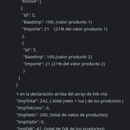
    "AlicIva": [

    {

     "Id": 5, 

     "BaseImp": 100, (valor producto 1)

     "Importe": 21    (21% del valor producto 1)

     },

     {

      "Id": 5, 

      "BaseImp": 100,(valor producto 2)

      "Importe": 21 (21% del valor producto 2)

      }

  ]

}
Y en la declaración arriba del array de IVA iría:

"ImpTotal": 242, ( total (neto + iva ) de los productos )

"ImpTotConc": 0,

"ImpNeto": 200, (total de netos de productos)

"ImpOpEx": 0,

"ImpIVA": 42, (total de IVA de los productos)
