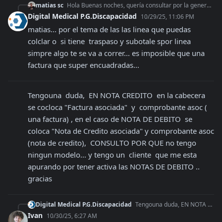
matias sc
Hola Buenas noches, quería consultar por la generacion de pdf del endpoint: https://app.afipsdk.com/api/v1/pdfs, desarrolle todo el proceso de generacion de fa
Digital Medical P.G.Discapacidad
10/29/25, 11:06 PM
matias... por el tema de las las linea que puedas 
colclar o  si tiene  traspaso y subotale spor linea 
simpre algo te se va a correr... es imposible que una 
factura que super encuadradas...
Tengouna  duda,  EN NOTA CREDITO  en la cabecera 
se cocloca "Factura asociada"  y  comprobante asoc ( 
una factura) , en el caso de NOTA DE DEBITO  se 
coloca "Nota de Credito asociada" y comprobante asoc 
(nota de credito),  CONSULTO POR QUE no tengo  
ningun modelo... y tengo un  cliente  que me esta 
apurando por tener activa las NOTAS DE DEBITO .. 
gracias
Digital Medical P.G.Discapacidad
Tengouna duda, EN NOTA CREDITO en la cabecera se cocloca "Factura asociada" y comprobante asoc ( una factura) , en el caso de NOTA DE DEBITO se coloca "No
Ivan
10/30/25, 6:27 AM