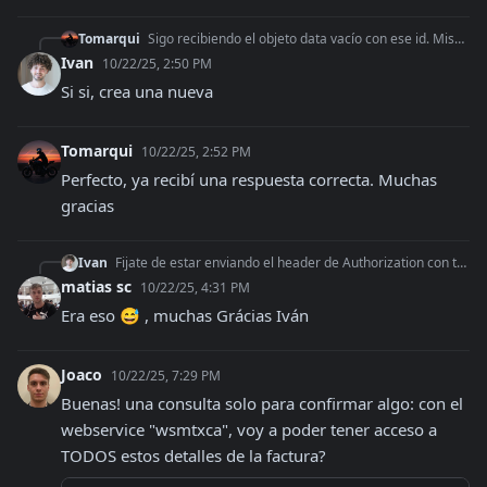
Tomarqui
Sigo recibiendo el objeto data vacío con ese id. Misma request
Ivan
10/22/25, 2:50 PM
Si si, crea una nueva
Tomarqui
10/22/25, 2:52 PM
Perfecto, ya recibí una respuesta correcta. Muchas 
gracias
Ivan
Fijate de estar enviando el header de Authorization con tu access_token de AfipSDK cuando generas el PDF
matias sc
10/22/25, 4:31 PM
Era eso 😅 , muchas Grácias Iván
Joaco
10/22/25, 7:29 PM
Buenas! una consulta solo para confirmar algo: con el 
webservice "wsmtxca", voy a poder tener acceso a 
TODOS estos detalles de la factura? 