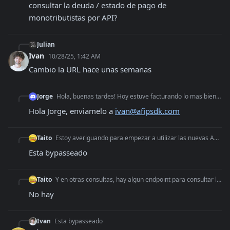
consultar la deuda / estado de pago de 
monotributistas por API?
Julian
Ivan
10/28/25, 1:42 AM
Cambio la URL hace unas semanas
Jorge
Hola, buenas tardes! Hoy estuve facturando lo mas bien como siempre, pero desde hace un rato al intentar facturar me devuelve este mensaje: Error: AFIP RECHAZÓ
Hola Jorge, enviamelo a 
ivan@afipsdk.com
Taito
Estoy averiguando para empezar a utilizar las nuevas Automatizaciones. En el pasado, haciendo mis automatizaciones, habia un punto donde ARCA te limitaba la cue
Esta bypasseado
Taito
Y en otras consultas, hay algun endpoint para consultar la deuda / estado de pago de monotributistas por API?
No hay
Ivan
Esta bypasseado