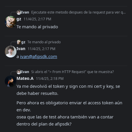
Ivan
Ejecutate este metodo despues de la request para ver que datos se estan enviando y recibiendo https://docs.afipsdk.com/recursos/otros-metodos-utiles#obtener-xml
gz
11/4/25, 2:17 PM
Te mando al privado
gz
Te mando al privado
Ivan
11/4/25, 2:17 PM
a 
ivan@afipsdk.com
Ivan
Si abris el "> From HTTP Request" que te muestra?
Mateo.A
11/4/25, 2:18 PM
Ya me devolvió el token y sign con mi cert y key, se 
debe haber resuelto.
Pero ahora es obligatorio enviar el access token aún 
en dev. 

osea que las de test ahora también van a contar 
dentro del plan de afipsdk?