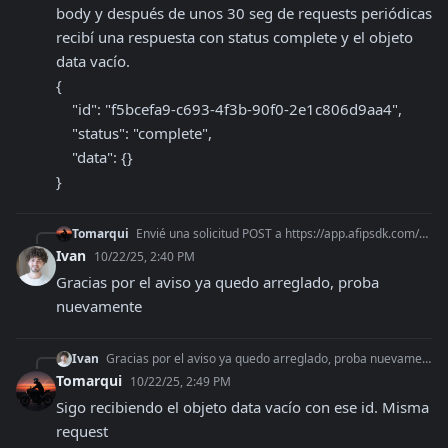
body y después de unos 30 seg de requests periódicas 
recibí una respuesta con status complete y el objeto 
data vacío.

{

    "id": "f5bcefa9-c693-4f3b-90f0-2e1c806d9aa4",

    "status": "complete",

    "data": {}

}
Tomarqui
Envié una solicitud POST a https://app.afipsdk.com/api/v1/afip/certs con el body que indican en https://afipsdk.com/blog/crear-certificado-para-usar-web-service
Ivan
10/22/25, 2:40 PM
Gracias por el aviso ya quedo arreglado, proba 
nuevamente
Ivan
Gracias por el aviso ya quedo arreglado, proba nuevamente
Tomarqui
10/22/25, 2:49 PM
Sigo recibiendo el objeto data vacío con ese id. Misma 
request