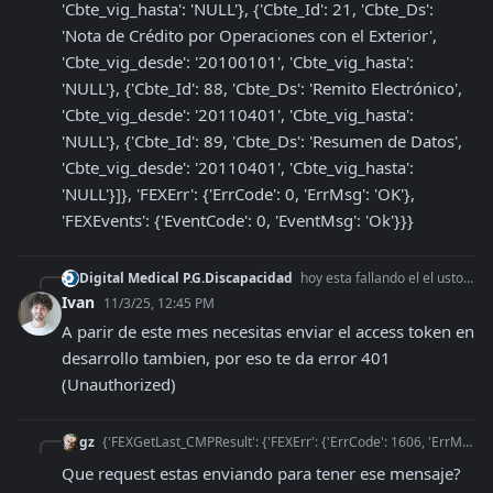
'Cbte_vig_hasta': 'NULL'}, {'Cbte_Id': 21, 'Cbte_Ds': 
'Nota de Crédito por Operaciones con el Exterior', 
'Cbte_vig_desde': '20100101', 'Cbte_vig_hasta': 
'NULL'}, {'Cbte_Id': 88, 'Cbte_Ds': 'Remito Electrónico', 
'Cbte_vig_desde': '20110401', 'Cbte_vig_hasta': 
'NULL'}, {'Cbte_Id': 89, 'Cbte_Ds': 'Resumen de Datos', 
'Cbte_vig_desde': '20110401', 'Cbte_vig_hasta': 
'NULL'}]}, 'FEXErr': {'ErrCode': 0, 'ErrMsg': 'OK'}, 
'FEXEvents': {'EventCode': 0, 'EventMsg': 'Ok'}}}
Digital Medical P.G.Discapacidad
hoy esta fallando el el usto de plataforma de arca modo desarrollo ????? afip.ElectronicBilling.getLastVoucher : error Request failed with status code 401
Ivan
11/3/25, 12:45 PM
A parir de este mes necesitas enviar el access token en 
desarrollo tambien, por eso te da error 401 
(Unauthorized)
gz
{'FEXGetLast_CMPResult': {'FEXErr': {'ErrCode': 1606, 'ErrMsg': 'Campo Cbte_Tipo no se corresponde con alguno de los comprobantes habilitados. Recuerde que los
Que request estas enviando para tener ese mensaje?