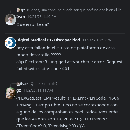
gz
Buenas, una consulta puede ser que no funcione bien el llamado "FEXGetLast_CMP" en producción? En homologación me funciona bien
Ivan
10/31/25, 4:49 PM
Que error te da?
Digital Medical P.G.Discapacidad
11/2/25, 10:45 PM
hoy esta fallando el el usto de plataforma de arca 
modo desarrollo ????? 
afip.ElectronicBilling.getLastVoucher  : error  Request 
failed with status code 401
Ivan
Que error te da?
gz
11/3/25, 11:11 AM
{'FEXGetLast_CMPResult': {'FEXErr': {'ErrCode': 1606, 
'ErrMsg': 'Campo Cbte_Tipo no se corresponde con 
alguno de los comprobantes habilitados. Recuerde 
que los valores son 19, 20 o 21'}, 'FEXEvents': 
{'EventCode': 0, 'EventMsg': 'Ok'}}}