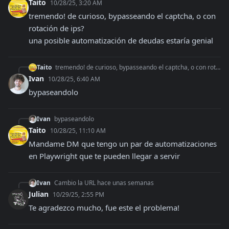
Taito
10/28/25, 3:20 AM
tremendo! de curioso, bypasseando el captcha, o con 
rotación de ips? 

una posible automatización de deudas estaría genial
Taito
tremendo! de curioso, bypasseando el captcha, o con rotación de ips? una posible automatización de deudas estaría genial
Ivan
10/28/25, 6:40 AM
bypaseandolo
Ivan
bypaseandolo
Taito
10/28/25, 11:10 AM
Mandame DM que tengo un par de automatizaciones 
en Playwright que te pueden llegar a servir
Ivan
Cambio la URL hace unas semanas
Julian
10/29/25, 2:55 PM
Te agradezco mucho, fue este el problema!