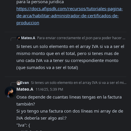
para la persona juridica 
https://docs.afipsdk.com/recursos/tutoriales-pagina-
de-arca/habilitar-administrador-de-certificados-de-
produccion
Mateo.A
Para enviar correctamente el json para poder hacer una factura A: Los campos - "ImpTotal" - "ImpNeto" - "ImpIVA" Deben ser llenados con las cantidades que se e
Si tenes un solo elemento en el array IVA si va a ser el 
mismo monto que en el total, pero si tenes mas de 
uno cada IVA va a tener su correspondiente monto 
(que sumados va a ser el total)
Ivan
Si tenes un solo elemento en el array IVA si va a ser el mismo monto que en el total, pero si tenes mas de uno cada IVA va a tener su correspondiente monto (que
Mateo.A
11/4/25, 5:39 PM
Osea depende de cuantas lineas tengas en la factura 
también?

Si yo tengo una factura con dos líneas mi array de de 
IVA debería ser algo así:?

"Iva": {
