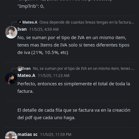
"ImpTrib": 0,
Mateo.A
Osea depende de cuantas lineas tengas en la factura también? Si yo tengo una factura con dos líneas mi array de de IVA debería ser algo así:? "Iva": { "Alic
Ivan
11/5/25, 4:59 AM
No, se suman por el tipo de IVA en un mismo item, 
tenes mas Items de IVA solo si tenes diferentes tipos 
de iva (21%, 10.5%, etc)
Ivan
No, se suman por el tipo de IVA en un mismo item, tenes mas Items de IVA solo si tenes diferentes tipos de iva (21%, 10.5%, etc)
Mateo.A
11/5/25, 11:23 AM
Perfecto, entonces es simplemente el total de toda la 
factura.
El detalle de cada fila que se factura va en la creación 
del pdf que cada uno haga.
matias sc
11/5/25, 11:59 PM