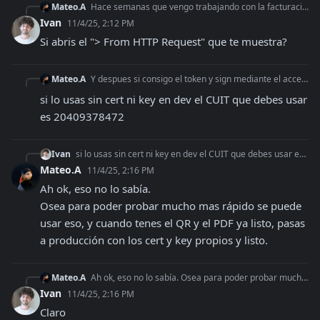
Mateo.A
Hace semanas que vengo trabajando con la facturación y por alguna razón ahora me pide también que mande el access token aún en test y no me permite usar mas mi
Ivan
11/4/25, 2:12 PM
Si abris el "> From HTTP Request" que te muestra?
Mateo.A
Y despues si consigo el token y sign mediante el access token (sin usar el cert y key propio) me da el error este 600. Hace literalmente días me funcionaba todo
si lo usas sin cert ni key en dev el CUIT que debes usar 
es 20409378472
Ivan
si lo usas sin cert ni key en dev el CUIT que debes usar es 20409378472
Mateo.A
11/4/25, 2:16 PM
Ah ok, eso no lo sabía.

Osea para poder probar mucho mas rápido se puede 
usar eso, y cuando tenes el QR y el PDF ya listo, pasas 
a producción con los cert y key propios y listo.
Mateo.A
Ah ok, eso no lo sabía. Osea para poder probar mucho mas rápido se puede usar eso, y cuando tenes el QR y el PDF ya listo, pasas a producción con los cert y key
Ivan
11/4/25, 2:16 PM
Claro