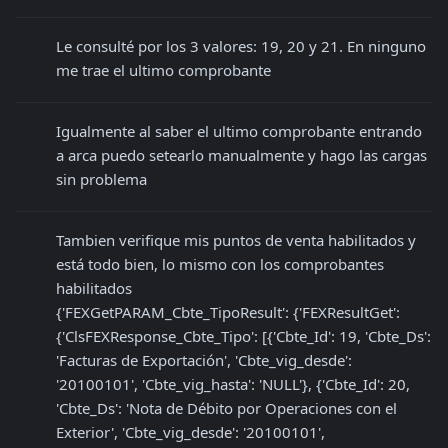
Le consulté por los 3 valores: 19, 20 y 21. En ninguno 
me trae el ultimo comprobante
Igualmente al saber el ultimo comprobante entrando 
a arca puedo setearlo manualmente y hago las cargas 
sin problema
Tambien verifique mis puntos de venta habilitados y 
está todo bien, lo mismo con los comprobantes 
habilitados

{'FEXGetPARAM_Cbte_TipoResult': {'FEXResultGet': 
{'ClsFEXResponse_Cbte_Tipo': [{'Cbte_Id': 19, 'Cbte_Ds': 
'Facturas de Exportación', 'Cbte_vig_desde': 
'20100101', 'Cbte_vig_hasta': 'NULL'}, {'Cbte_Id': 20, 
'Cbte_Ds': 'Nota de Débito por Operaciones con el 
Exterior', 'Cbte_vig_desde': '20100101', 