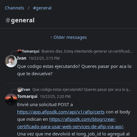
Channels
/
#general
general
↑ Older messages
Tomarqui
Buenos días. Estoy intentando generar un certificado de ARCA, el WS responde complete pero sin data
Ivan
10/22/25, 2:15 PM
Que codigo estas ejecutando? Queres pasar por aca lo 
que te devuelve?
Ivan
Que codigo estas ejecutando? Queres pasar por aca lo que te devuelve?
Tomarqui
10/22/25, 2:20 PM
Envié una solicitud POST a 
https://app.afipsdk.com/api/v1/afip/certs
 con el body 
que indican en 
https://afipsdk.com/blog/crear-
certificado-para-usar-web-services-de-afip-via-api/
. 
Una vez que me devolvió el long_job_id lo agregué al 