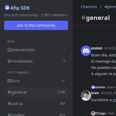
Channels
/
#gene
Afip SDK
Discord community · 1,985 members
general
Join to the community
INFO
ezelan
9/10/25
bienvenidos
1
Buen dia, est
novedades
El mensaje dic
9
No puedes cam
TEXT CHANNELS
A alguien le 
foro
41
ezelan
Buen d
general
2168
Ivan
9/10/25, 
Escribime a 
i
ask-ai
583
Thiago
Hola
nodejs
413