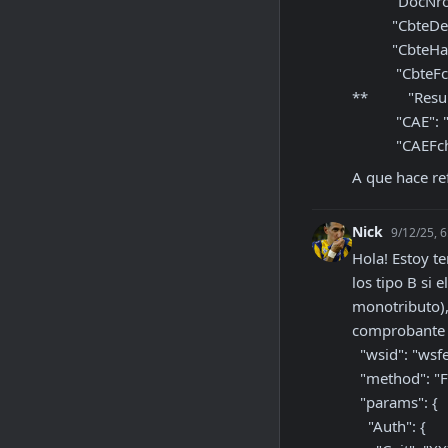
          "DocNro":  cuitReceptor,

          "CbteDesde": 142,

          "CbteHasta": 142,

           "CbteFch": "20250912",

**          "Res
           "CAE": "75377272045152",

         
A que hace re
Nick
9/12/25, 
Hola! Estoy t
los tipo B si 
monotributo),
comprobante i
  "wsid": "wsfe",

  "method": "FECAESolicitar",

  "params": {

    "Auth": {
