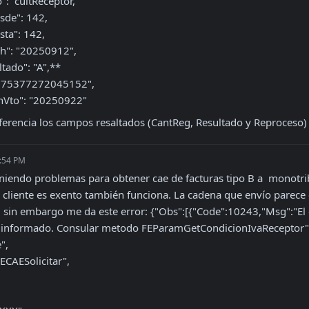
ultado": "A",**

  "CAEFchVto": "20250922"
ferencia los campos resaltados (CantReg, Resultado y Reproceso)
6:54 PM
eniendo problemas para obtener cae de facturas tipo B a  monotrib
el cliente es exento también funciona. La cadena que envío parece
 sin embargo me da este error: {"Obs":[{"Code":10243,"Msg":"El c
nformado. Consular metodo FEParamGetCondicionIvaReceptor"}]} ..