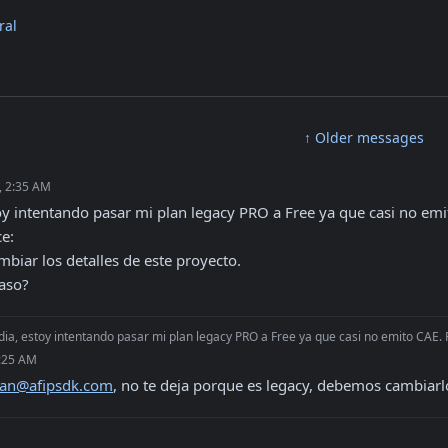
ral
↑ Older messages
, 2:35 AM
oy intentando pasar mi plan legacy PRO a Free ya que casi no emi
e:

biar los detalles de este proyecto.

paso?
ia, estoy intentando pasar mi plan legacy PRO a Free ya que casi no emito CAE. Pe
9:25 AM
van@afipsdk.com
, no te deja porque es legacy, debemos cambiarl