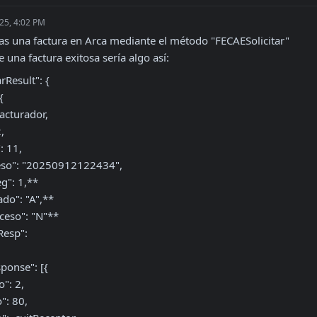
25, 4:02 PM
as una factura en Arca mediante el método "FECAESolicitar"

e una factura exitosa sería algo así:
Result": {



g": 1,**

ado": "A",**

oceso": "N"**

onse": [{
