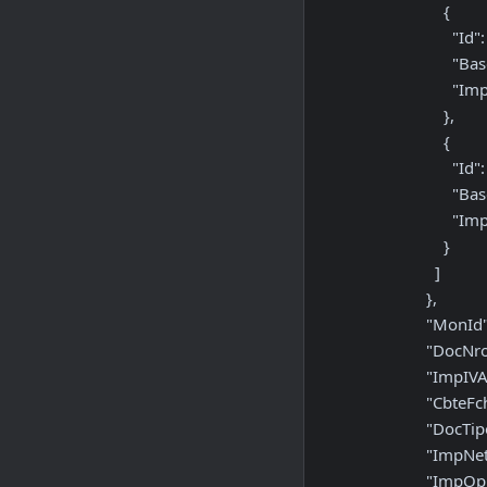
              {

                "Id": 4,

                "BaseImp": 535.11,

                "Importe": 56.19

              },

              {

                "Id": 6,

                "BaseImp": 203.97,

                "Importe": 55.07

              }

            ]

          },

          "MonId": "PES",

          "DocNro": oculto,

          "ImpIVA": 55006.8,

          "CbteFch": 20250912,

          "DocTipo": 80,

          "ImpNeto": 262146.43,

          "ImpOpEx": 0,
