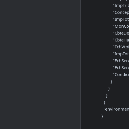
          "ImpTrib": 0,

          "Concepto": 2,

          "ImpTotal": 351840.42,

          "MonCotiz": 1,

          "CbteDesde": 78,

          "CbteHasta": 78,

          "FchVtoPago": 20250912,

          "ImpTotConc": 34687.19,

          "FchServDesde": 20250912,

          "FchServHasta": 20250912,

          "CondicionIVAReceptorId": 6

        }

      }

    }

  },

  "environment": "prod"

}