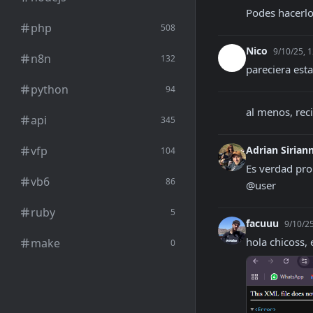
Podes hacerlo
php
508
Nico
9/10/25, 
n8n
132
pareciera esta
python
94
al menos, reci
api
345
vfp
Adrian Sirian
104
Es verdad pro
vb6
86
@user
ruby
5
facuuu
9/10/2
hola chicoss, 
make
0