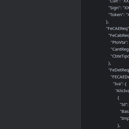
      "Cuit": "XXXXX",

      "Sign": "XXXXX",

      "Token": "XXXXX"

    },

    "FeCAEReq": {

      "FeCabReq": {

        "PtoVta": 3,

        "CantReg": 1,

        "CbteTipo": 6

      },

      "FeDetReq": {

        "FECAEDetRequest": {

          "Iva": {

            "AlicIva": [

              {

                "Id": 5,

                "BaseImp": 261407.35,

                "Importe": 54895.54

              },
