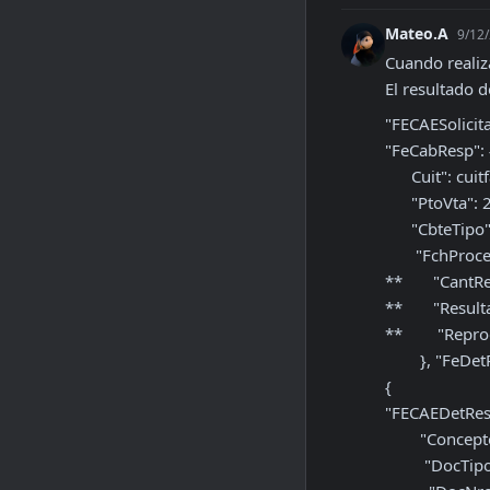
Mateo.A
9/12/
Cuando realiz
El resultado d
"FECAESolicitar
"FeCabResp": {
      Cuit": cuitfacturador,

      "PtoVta": 2,

      "CbteTipo": 11,

       "FchProceso": "20250912122434",

**       "CantRe
**       "Result
**        "Repr
        }, "FeDetResp": 

{

"FECAEDetResp
        "Concepto": 2,

         "DocTipo": 80,
