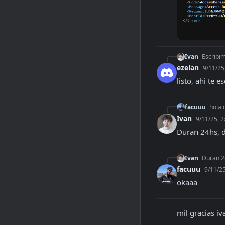
Ivan
Escribi
ezelan
9/11/25
listo, ahi te es
facuuu
hola 
Ivan
9/11/25, 
Duran 24hs, d
Ivan
Duran 2
facuuu
9/11/2
okaaa
mil gracias iv