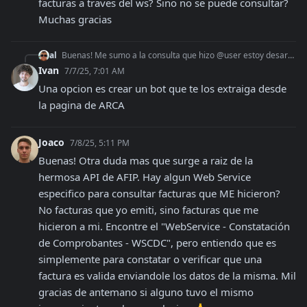
facturas a traves del ws? Sino no se puede consultar? 
Muchas gracias
al
Buenas! Me sumo a la consulta que hizo @user estoy desarrollando algo similar para realizar una conciliacion bancaria. La única forma de poder realizarlo entonc
Ivan
7/7/25, 7:01 AM
Una opcion es crear un bot que te los extraiga desde 
la pagina de ARCA
Joaco
7/8/25, 5:11 PM
Buenas! Otra duda mas que surge a raiz de la 
hermosa API de AFIP. Hay algun Web Service 
especifico para consultar facturas que ME hicieron? 
No facturas que yo emiti, sino facturas que me 
hicieron a mi. Encontre el "WebService - Constatación 
de Comprobantes - WSCDC", pero entiendo que es 
simplemente para constatar o verificar que una 
factura es valida enviandole los datos de la misma. Mil 
gracias de antemano si alguno tuvo el mismo 