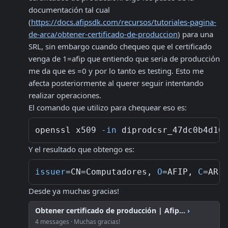
documentación tal cual 
(
https://docs.afipsdk.com/recursos/tutoriales-pagina-
de-arca/obtener-certificado-de-produccion
) para una 
SRL, sin embargo cuando chequeo que el certificado 
venga de 1=afip que entiendo que seria de producción 
me da que es =0 y por lo tanto es testing. Esto me 
afecta posteriormente al querer seguir intentando 
realizar operaciones.

El comando que utilizo para chequear eso es:
openssl x509 
-in
 diprodcsr_47dc0b4d16
Y el resultado que obtengo es:
issuer
=CN=Computadores, 
O
=AFIP, 
C
Desde ya muchas gracias!
Obtener certificado de producción | Afip...
›
4 messages · Muchas gracias!