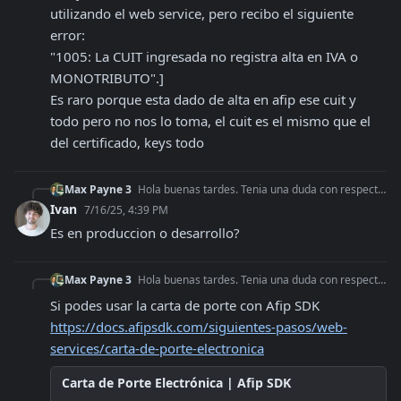
utilizando el web service, pero recibo el siguiente 
error:

"1005: La CUIT ingresada no registra alta en IVA o 
MONOTRIBUTO".]

Es raro porque esta dado de alta en afip ese cuit y 
todo pero no nos lo toma, el cuit es el mismo que el 
del certificado, keys todo
Max Payne 3
Hola buenas tardes. Tenia una duda con respecto a lo de crear una carta de porte, ya sé que no esta ese servicio en afipSDK pero capaz ya le pasó a alguno. Esto
Ivan
7/16/25, 4:39 PM
Es en produccion o desarrollo?
Max Payne 3
Hola buenas tardes. Tenia una duda con respecto a lo de crear una carta de porte, ya sé que no esta ese servicio en afipSDK pero capaz ya le pasó a alguno. Esto
Si podes usar la carta de porte con Afip SDK 
https://docs.afipsdk.com/siguientes-pasos/web-
services/carta-de-porte-electronica
Carta de Porte Electrónica | Afip SDK