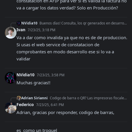
constatación en AFIP para ver si es válida la factura no 
va a cargar los datos verdad? Solo en Producción?
NVidia10
Buenos días! Consulta, los qr generados en desarrollo, obteniendo el cae y todo correcto, cuando hacemos la constatación en AFIP para ver si es válida la factur
Ivan
7/23/25, 3:18 PM
Va a dar como invalida ya que no es de de produccion. 
Si usas el web service de constatacion de 
comprobantes en modo desarrollo ese si lo va a 
validar
NVidia10
7/23/25, 3:58 PM
Muchas gracias!!
Adrian Sirianni
Codigo de barra o QR? Las impresoras fiscales imprimen QR.
Federico
7/23/25, 6:41 PM
Adrian, gracias por responder, codigo de barras,
es  como un troquel