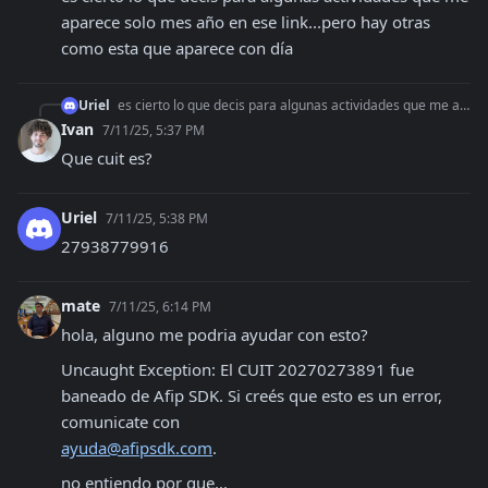
aparece solo mes año en ese link...pero hay otras 
como esta que aparece con día
Uriel
es cierto lo que decis para algunas actividades que me aparece solo mes año en ese link...pero hay otras como esta que aparece con día
Ivan
7/11/25, 5:37 PM
Que cuit es?
Uriel
7/11/25, 5:38 PM
27938779916
mate
7/11/25, 6:14 PM
hola, alguno me podria ayudar con esto?
Uncaught Exception: El CUIT 20270273891 fue

baneado de Afip SDK. Si creés que esto es un error, 
ayuda@afipsdk.com
.
no entiendo por que...