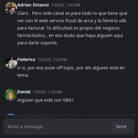
Adrian Sirianni
7/23/25, 7:30 PM
Claro . Pero este canal es para todo lo que tiene que 
ver con el web service fiscal de arca y la librería sdk 
para facturar. Tu dificultad es propio del negocio 
farmacéutico , en eso dudo que haya alguien aquí 
para darte soporte.
Federico
7/23/25, 7:33 PM
si si, por eso puse off topic, por ahi alguien esta en 
tema
Daniel
7/25/25, 1:10 AM
Alguien que esté con VB6?
Tomás Malamud
7/26/25, 3:47 PM
Buenas! Saben si existe un webservice o dataset con 
Write a message...
Send
todos los ids de provincia? Y si llegara a existir, id de 