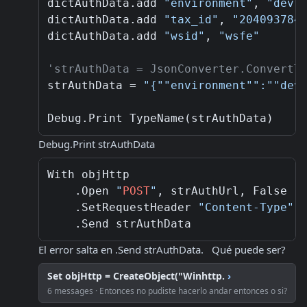
dictAuthData.add 
"environment"
, 
"dev"
dictAuthData.add 
"tax_id"
, 
"204093784
dictAuthData.add 
"wsid"
, 
"wsfe"
'strAuthData = JsonConverter.ConvertT
strAuthData = 
"{""environment"":""dev
Debug.Print strAuthData
With objHttp

    .Open 
"
POST
"
, strAuthUrl, False

    .SetRequestHeader 
"Content-Type"
,
El error salta en .Send strAuthData.   Qué puede ser?
Set objHttp = CreateObject("Winhttp.
›
6 messages · Entonces no pudiste hacerlo andar entonces o si?