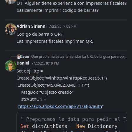
OT: Alguien tiene experiencia con impresoras fiscales? 
basicamente imprimir codigo de barras?
Adrian Sirianni
7/22/25, 7:02 PM
Codigo de barra o QR?

Las impresoras fiscales imprimen QR.
Ivan
Que problema estas teniendo? La URL de la guia para obtener el certificado te referis?
Daniel
7/22/25, 8:19 PM
Set objHttp = 
CreateObject("Winhttp.WinHttpRequest.5.1")  
'CreateObject("MSXML2.XMLHTTP")

    MsgBox "Objecto creado"

    strAuthUrl = 
"
https://app.afipsdk.com/api/v1/afip/auth
"
' Preparamos la data para pedir el TA
Set
 dictAuthData = 
New
 Dictionary
