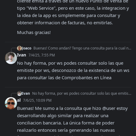
cliente emita a través de un nuevo Punto de Venta de 
tipo "Web Service", pero en este caso, la integracion y 
la idea de la app es simplemente para consultar y 
obtener informacion de facturas, no emitirlas.
Muchas gracias!
Joaco
Buenas! Como andan? Tengo una consulta para la cual no logro encontrar una respuesta definitiva en ninguna lado. Estoy tratando de integrar un sistema para con
Ivan
7/4/25, 7:55 PM
No hay forma, por ws podes consultar solo las que 
emitiste por ws, desconozco de la existencia de un ws 
para consultar las de Comprobantes en Línea
Ivan
No hay forma, por ws podes consultar solo las que emitiste por ws, desconozco de la existencia de un ws para consultar las de Comprobantes en Línea
al
7/6/25, 10:09 PM
Buenas! Me sumo a la consulta que hizo @user estoy 
desarrollando algo similar para realizar una 
conciliacion bancaria. La única forma de poder 
realizarlo entonces sería generando las nuevas 