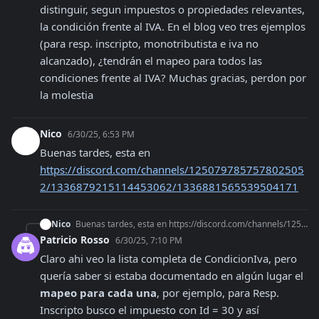
distinguir, segun impuestos o propiedades relevantes, 
la condición frente al IVA. En el blog veo tres ejemplos 
(para resp. inscripto, monotributista e iva no 
alcanzado), ¿tendrán el mapeo para todos las 
condiciones frente al IVA? Muchas gracias, perdon por 
la molestia
Nico
6/30/25, 6:53 PM
Buenas tardes, esta en 
https://discord.com/channels/125079785757802505
2/1336879215114453062/1336881565539504171
Nico
Buenas tardes, esta en https://discord.com/channels/1250797857578025052/1336879215114453062/1336881565539504171
Patricio Rosso
6/30/25, 7:10 PM
Claro ahi veo la lista completa de CondicionIva, pero 
quería saber si estaba documentado en algún lugar el 
mapeo para cada una
, por ejemplo, para Resp. 
Inscripto busco el impuesto con Id = 30 y así