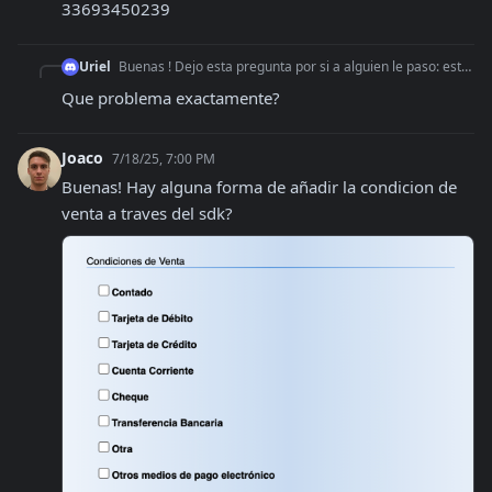
33693450239
Uriel
Buenas ! Dejo esta pregunta por si a alguien le paso: estoy teniendo problemas con la lectura del certificado de afip con la versión de .net 9 desde instancias
Que problema exactamente?
Joaco
7/18/25, 7:00 PM
Buenas! Hay alguna forma de añadir la condicion de 
venta a traves del sdk?