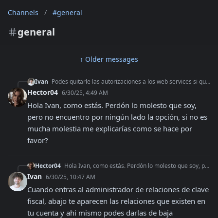
Channels
/
#general
general
↑ Older messages
Ivan
Podes quitarle las autorizaciones a los web services si queres que ya no funcione
Hector04
6/30/25, 4:49 AM
Hola Ivan, como estás. Perdón lo molesto que soy, 
pero no encuentro por ningún lado la opción, si no es 
mucha molestia me explicarías como se hace por 
favor?
Hector04
Hola Ivan, como estás. Perdón lo molesto que soy, pero no encuentro por ningún lado la opción, si no es mucha molestia me explicarías como se hace por favor?
Ivan
6/30/25, 10:47 AM
Cuando entras al administrador de relaciones de clave 
fiscal, abajo te aparecen las relaciones que existen en 
tu cuenta y ahi mismo podes darlas de baja