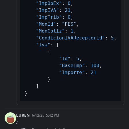
"ImpOpEx"
:
0
,
"ImpIVA"
:
21
,
"ImpTrib"
:
0
,
"MonId"
:
"PES"
,
"MonCotiz"
:
1
,
"CondicionIVAReceptorId"
:
5
,
"Iva"
:
[
{
"Id"
:
5
,
"BaseImp"
:
100
,
"Importe"
:
21
}
]
}
LUKEN
6/12/25, 5:42 PM
{
