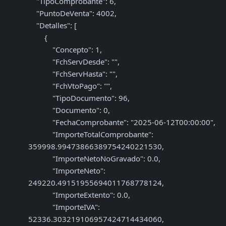
    "TipoComprobante": 6,

    "PuntoDeVenta": 4002,

    "Detalles": [

        {

            "Concepto": 1,

            "FchServDesde": "",

            "FchServHasta": "",

            "FchVtoPago": "",

            "TipoDocumento": 96,

            "Documento": 0,

            "FechaComprobante": "2025-06-12T00:00:00",

            "ImporteTotalComprobante": 
359998.99473866389754240221530,

            "ImporteNetoNoGravado": 0.0,

            "ImporteNeto": 
249220.49151955694011768778124,

            "ImporteExtento": 0.0,

            "ImporteIVA": 
52336.303219106957424714434060,
