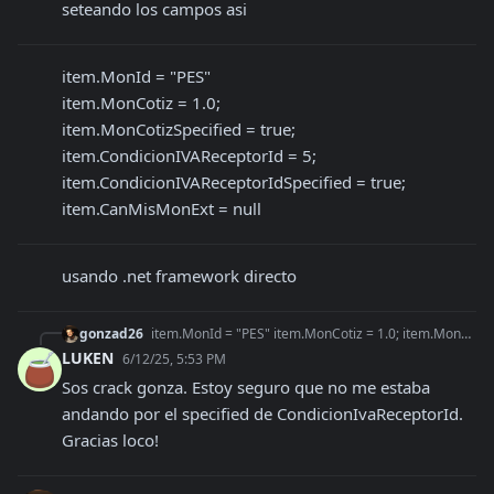
seteando los campos asi
item.MonId = "PES"

item.MonCotiz = 1.0;

item.MonCotizSpecified = true;

item.CondicionIVAReceptorId = 5;

item.CondicionIVAReceptorIdSpecified = true;

item.CanMisMonExt = null
usando .net framework directo
gonzad26
item.MonId = "PES" item.MonCotiz = 1.0; item.MonCotizSpecified = true; item.CondicionIVAReceptorId = 5; item.CondicionIVAReceptorIdSpecified = true; item.CanMis
LUKEN
6/12/25, 5:53 PM
Sos crack gonza. Estoy seguro que no me estaba 
andando por el specified de CondicionIvaReceptorId. 
Gracias loco!