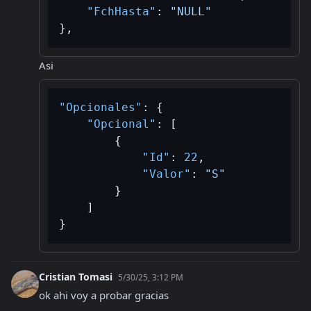
"FchHasta"
:
"NULL"
}
,
Asi
"Opcionales"
:
{
"Opcional"
:
[
{
"Id"
:
22
,
"Valor"
:
"S"
}
]
}
Cristian Tomasi
5/30/25, 3:12 PM
ok ahi voy a probar gracias