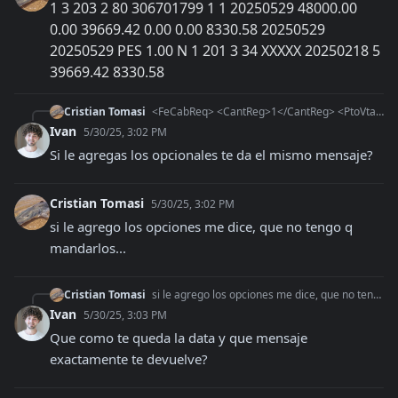
1
3
203
2
80
306701799
1
1
20250529
48000.00
0.00
39669.42
0.00
0.00
8330.58
20250529
20250529
PES
1.00
N
1
201
3
34
XXXXX
20250218
5
39669.42
8330.58
Cristian Tomasi
<FeCabReq> <CantReg>1</CantReg> <PtoVta>3</PtoVta> <CbteTipo>203</CbteTipo> </FeCabReq> <FeDetReq> <FECAEDetRequest>
Ivan
5/30/25, 3:02 PM
Si le agregas los opcionales te da el mismo mensaje?
Cristian Tomasi
5/30/25, 3:02 PM
si le agrego los opciones me dice, que no tengo q 
mandarlos...
Cristian Tomasi
si le agrego los opciones me dice, que no tengo q mandarlos...
Ivan
5/30/25, 3:03 PM
Que como te queda la data y que mensaje 
exactamente te devuelve?