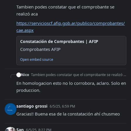
Tambien podes constatar que el comprobante se 
realizó aca 
https://servicioscf.afip.gob.ar/publico/comprobantes/
cae.aspx
Constatación de Comprobantes | AFIP
Comprobantes AFIP
Open embed source
Nico
Tambien podes constatar que el comprobante se realizó aca https://servicioscf.afip.gob.ar/publico/comprobantes/cae.aspx
En homologacion esto no lo corrobora, aclaro. Solo en 
produccion.
santiago grossi
6/5/25, 6:59 PM
Gracias!! Buena esa de la constatación ahí chusmeo
San
6/5/25, 8:22 PM