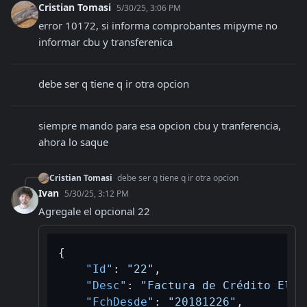
Cristian Tomasi
5/30/25, 3:06 PM
error 10172, si informa comprobantes mipyme no 
informar cbu y transferenica
debe ser q tiene q ir otra opcion
siempre mando para esa opcion cbu y tranferencia, 
ahora lo saque
Cristian Tomasi
debe ser q tiene q ir otra opcion
Ivan
5/30/25, 3:12 PM
Agregale el opcional 22
{
"Id"
:
"22"
,
"Desc"
:
"Factura de Crédito Elec
"FchDesde"
:
"20181226"
,