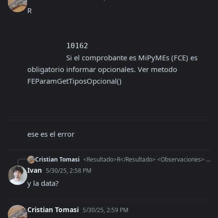
R
10162
Si el comprobante es MiPyMEs (FCE) es 
obligatorio informar opcionales. Ver metodo 
FEParamGetTiposOpcional()
ese es el error
Cristian Tomasi
<Resultado>R</Resultado> <Observaciones> <Obs> <Code>10162</Code> <Msg>Si el comprobante es
Ivan
5/30/25, 2:58 PM
y la data?
Cristian Tomasi
5/30/25, 2:59 PM