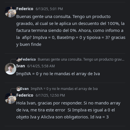
Federico
6/13/25, 5:01 PM
Buenas gente una consulta. Tengo un producto 
gravado, al cual se le aplica un descuento del 100%, la 
factura termina siendo del 0%. Ahora, como infomo a 
la  afip? ImpIva = 0, BaseImp = 0 y tipoiva = 3? gracias 
y buen finde
Federico
Buenas gente una consulta. Tengo un producto gravado, al cual se le aplica un descuento del 100%, la factura termina siendo del 0%. Ahora, como infomo a la afi
Ivan
6/14/25, 5:58 AM
ImpIVA = 0 y no le mandas el array de Iva
Ivan
ImpIVA = 0 y no le mandas el array de Iva
Federico
6/17/25, 12:50 PM
Hola Ivan, gracias por responder. Si no mando array 
de iva, me tira este error  Si ImpIva es igual a 0 el 
objeto Iva y AlicIva son obligatorios. Id iva = 3