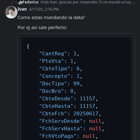
Federico
Hola Ivan, gracias por responder. Si no mando array de iva, me tira este error Si ImpIva es igual a 0 el objeto Iva y AlicIva son obligatorios. Id iva = 3
Ivan
6/17/25, 2:16 PM
Como estas mandando la data?
Por ej asi sale perfecto:
{
"CantReg"
:
1
,
"PtoVta"
:
1
,
"CbteTipo"
:
6
,
"Concepto"
:
1
,
"DocTipo"
:
99
,
"DocNro"
:
0
,
"CbteDesde"
:
11157
,
"CbteHasta"
:
11157
,
"CbteFch"
:
20250617
,
"FchServDesde"
:
null
,
"FchServHasta"
:
null
,
"FchVtoPago"
:
null
,