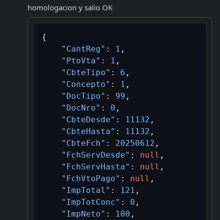
homologacion y salio OK
{
"CantReg"
:
1
,
"PtoVta"
:
1
,
"CbteTipo"
:
6
,
"Concepto"
:
1
,
"DocTipo"
:
99
,
"DocNro"
:
0
,
"CbteDesde"
:
11132
,
"CbteHasta"
:
11132
,
"CbteFch"
:
20250612
,
"FchServDesde"
:
null
,
"FchServHasta"
:
null
,
"FchVtoPago"
:
null
,
"ImpTotal"
:
121
,
"ImpTotConc"
:
0
,
"ImpNeto"
:
100
,