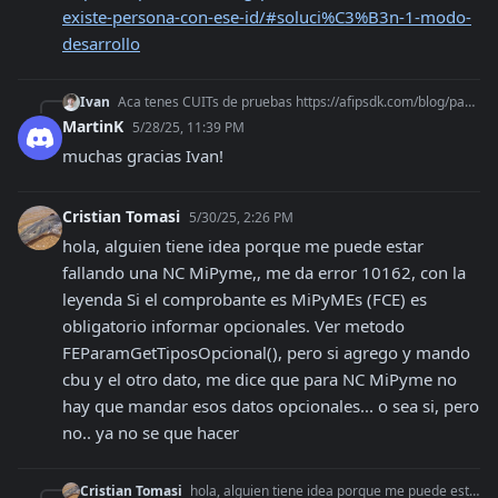
existe-persona-con-ese-id/#soluci%C3%B3n-1-modo-
desarrollo
Ivan
Aca tenes CUITs de pruebas https://afipsdk.com/blog/padron-solucion-a-no-existe-persona-con-ese-id/#soluci%C3%B3n-1-modo-desarrollo
MartinK
5/28/25, 11:39 PM
muchas gracias Ivan!
Cristian Tomasi
5/30/25, 2:26 PM
hola, alguien tiene idea porque me puede estar 
fallando una NC MiPyme,, me da error 10162, con la 
leyenda Si el comprobante es MiPyMEs (FCE) es 
obligatorio informar opcionales. Ver metodo 
FEParamGetTiposOpcional(), pero si agrego y mando 
cbu y el otro dato, me dice que para NC MiPyme no 
hay que mandar esos datos opcionales... o sea si, pero 
no.. ya no se que hacer
Cristian Tomasi
hola, alguien tiene idea porque me puede estar fallando una NC MiPyme,, me da error 10162, con la leyenda Si el comprobante es MiPyMEs (FCE) es obligatorio info