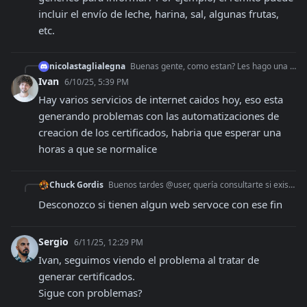
incluir el envío de leche, harina, sal, algunas frutas, 
etc.
nicolastaglialegna
Buenas gente, como estan? Les hago una consulta, saben a que se debe este error? Me sale al querer crear un certificado. {"name":"ProtocolError","message":"Oc
Ivan
6/10/25, 5:39 PM
Hay varios servicios de internet caidos hoy, eso esta 
generando problemas con las automatizaciones de 
creacion de los certificados, habria que esperar una 
horas a que se normalice
Chuck Gordis
Buenos tardes @user, quería consultarte si existe la posibilidad de generar remitos de envío de diferentes tipos de alimentos a varios establecimientos (colegio
Desconozco si tienen algun web servoce con ese fin
Sergio
6/11/25, 12:29 PM
Ivan, seguimos viendo el problema al tratar de 
generar certificados.

Sigue con problemas?