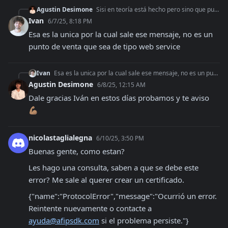
Agustin Desimone
Sisi en teoría está hecho pero sino que puede ser?
Ivan
6/7/25, 8:18 PM
Esa es la unica por la cual sale ese mensaje, no es un 
punto de venta que sea de tipo web service
Ivan
Esa es la unica por la cual sale ese mensaje, no es un punto de venta que sea de tipo web service
Agustin Desimone
6/8/25, 12:15 AM
Dale gracias Iván en estos días probamos y te aviso 
💪🏽
nicolastaglialegna
6/10/25, 3:50 PM
Buenas gente, como estan?
Les hago una consulta, saben a que se debe este 
error? Me sale al querer crear un certificado.
{"name":"ProtocolError","message":"Ocurrió un error. 
Reintente nuevamente o contacte a 
ayuda@afipsdk.com
 si el problema persiste."}