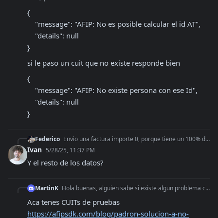
{

    "message": "AFIP: No es posible calcular el id AT",

    "details": null

}
si le paso un cuit que no existe responde bien
{

    "message": "AFIP: No existe persona con ese Id",

    "details": null

}
Federico
Envio una factura importe 0, porque tiene un 100% de descuento por cobertura de obra social
Ivan
5/28/25, 11:37 PM
Y el resto de los datos?
MartinK
Hola buenas, alguien sabe si existe algun problema con el servicio de consultas de padrones ? hasta hace un par de dias realizaba la consulta en modo homologaci
Aca tenes CUITs de pruebas 
https://afipsdk.com/blog/padron-solucion-a-no-