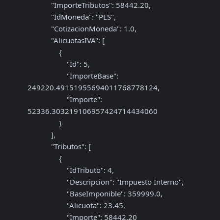
            "ImporteTributos": 58442.20,

            "IdMoneda": "PES",

            "CotizacionMoneda": 1.0,

            "AlicuotasIVA": [

                {

                    "Id": 5,

                    "ImporteBase": 
249220.49151955694011768778124,

                    "Importe": 
52336.303219106957424714434060

                }

            ],

            "Tributos": [

                {

                    "IdTributo": 4,

                    "Descripcion": "Impuesto Interno",

                    "BaseImponible": 359999.0,

                    "Alicuota": 23.45,

                    "Importe": 58442.20
