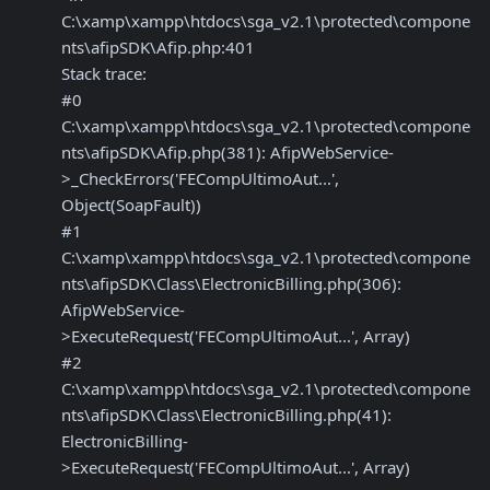
C:\xamp\xampp\htdocs\sga_v2.1\protected\compone
nts\afipSDK\Afip.php:401

Stack trace:

#0 
C:\xamp\xampp\htdocs\sga_v2.1\protected\compone
nts\afipSDK\Afip.php(381): AfipWebService-
>_CheckErrors('FECompUltimoAut...', 
Object(SoapFault))

#1 
C:\xamp\xampp\htdocs\sga_v2.1\protected\compone
nts\afipSDK\Class\ElectronicBilling.php(306): 
AfipWebService-
>ExecuteRequest('FECompUltimoAut...', Array)

#2 
C:\xamp\xampp\htdocs\sga_v2.1\protected\compone
nts\afipSDK\Class\ElectronicBilling.php(41): 
ElectronicBilling-
>ExecuteRequest('FECompUltimoAut...', Array)