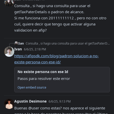
Consulta , si hago una consulta para usar el 
getTaxPaterDetails o padron de alcance.

Si me funciona con 20111111112 , pero no con otro 
cuil, quiere decir que tengo que activar alguna 
validacion en afip?
San
Consulta , si hago una consulta para usar el getTaxPaterDetails o padron de alcance. Si me funciona con 20111111112 , pero no con otro cuil, quiere decir que te
Ivan
6/6/25, 2:18 PM
https://afipsdk.com/blog/padron-solucion-a-no-
existe-persona-con-ese-id/
No existe persona con ese Id
Pasos para resolver este error
Open embed source
Agustin Desimone
6/6/25, 9:13 PM
Buenas @user como estas? nos aparece el siguiente 
error a la hora de nosotros buscar consultar el último 