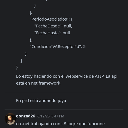
                }

            ],

            "PeriodoAsociados": {

                "FechaDesde": null,

                "FechaHasta": null

            },

            "CondicionIVAReceptorId": 5

        }

    ]

}
Lo estoy haciendo con el webservice de AFIP. La api 
está en net framework
En prd está andando joya
gonzad26
6/12/25, 5:47 PM
en .net trabajando con c# logre que funcione 