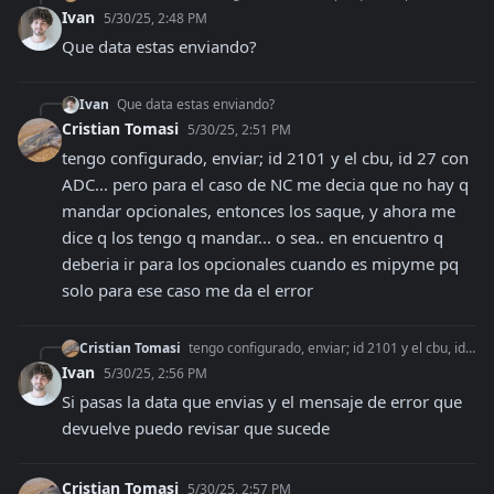
Ivan
5/30/25, 2:48 PM
Que data estas enviando?
Ivan
Que data estas enviando?
Cristian Tomasi
5/30/25, 2:51 PM
tengo configurado, enviar; id 2101 y el cbu, id 27 con 
ADC... pero para el caso de NC me decia que no hay q 
mandar opcionales, entonces los saque, y ahora me 
dice q los tengo q mandar... o sea.. en encuentro q 
deberia ir para los opcionales cuando es mipyme pq 
solo para ese caso me da el error
Cristian Tomasi
tengo configurado, enviar; id 2101 y el cbu, id 27 con ADC... pero para el caso de NC me decia que no hay q mandar opcionales, entonces los saque, y ahora me di
Ivan
5/30/25, 2:56 PM
Si pasas la data que envias y el mensaje de error que 
devuelve puedo revisar que sucede
Cristian Tomasi
5/30/25, 2:57 PM