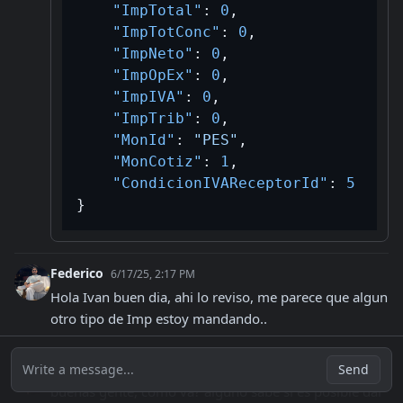
"ImpTotal"
:
0
,
"ImpTotConc"
:
0
,
"ImpNeto"
:
0
,
"ImpOpEx"
:
0
,
"ImpIVA"
:
0
,
"ImpTrib"
:
0
,
"MonId"
:
"PES"
,
"MonCotiz"
:
1
,
"CondicionIVAReceptorId"
:
5
}
Federico
6/17/25, 2:17 PM
Hola Ivan buen dia, ahi lo reviso, me parece que algun 
otro tipo de Imp estoy mandando..
Hector04
6/17/25, 6:09 PM
Write a message...
Send
buenas gente, como va? alguno sabe si es posible dar 