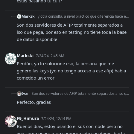
estas pasando tu cuit?
Markski
y otra consulta, a nivel practico que diferencia hace el cert de testing al de producción? es esto lo que hace que los dni figuren como inexistentes?
Son dos servidores de AFIP totalmente separados a 
lso que pega, por eso en testing no tiene toda la base 
de datos disponible
Markski
7/24/24, 2:45 AM
Perdón, ya lo solucione eso, la persona que me 
genero las keys (yo no tengo acceso a ese afip) habia 
cometido un error
Ivan
Son dos servidores de AFIP totalmente separados a lso que pega, por eso en testing no tiene toda la base de datos disponible
Perfecto, gracias
F9_Himura
7/24/24, 12:14 PM
Buenos dias, estoy usando el sdk con node pero no 
veo como generar un comprobante con items, hasta 