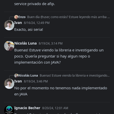
service privado de afip.
Enzo
Buen día @user, como estás? Estuve leyendo más arriba que no se pueden agregar items para una factura. Entonces lo correcto sería enviar el total a afip, y lueg
Ivan
8/16/24, 12:49 PM
Exacto, asi seria!
Nicolás Luna
8/19/24, 3:14 PM
Buenas! Estuve viendo la libreria e investigando un 
poco. Quería preguntar si hay algun repo o 
implementación con JAVA?
Nicolás Luna
Buenas! Estuve viendo la libreria e investigando un poco. Quería preguntar si hay algun repo o implementación con JAVA?
Ivan
8/19/24, 3:46 PM
No por el momento no tenemos nada implementado 
en JAVA
Ignacio Becher
8/20/24, 12:01 AM