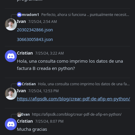
mradom1
Perfecto, ahora si funciona .. puntualmente necesito poder tener la estructura del json para una persona fisica y una juridica para poder empezar a programar...
Ivan
7/25/24, 2:54 AM
20302342866.json
30663005843.json
Cristian
7/25/24, 3:22 AM
Hola, una consulta como imprimo los datos de una 
factura B creada en python?
Cristian
Hola, una consulta como imprimo los datos de una factura B creada en python?
Ivan
7/25/24, 12:53 PM
https://afipsdk.com/blog/crear-pdf-de-afip-en-python/
Ivan
https://afipsdk.com/blog/crear-pdf-de-afip-en-python/
Cristian
7/25/24, 8:07 PM
Mucha gracias