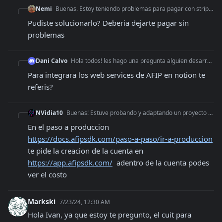
Nemi
Buenas. Estoy teniendo problemas para pagar con stripe con mi tarjeta de credito. Me devuelve un error que dice que no se puede pagar porque la tarjeta es de de
Pudiste solucionarlo? Deberia dejarte pagar sin 
problemas
Dani Calvo
Hola todos! les hago una pregunta alguien desarrollo webservices para notion? para hacer C cons final?
Para integrara los web services de AFIP en notion te 
referis?
NVidia10
Buenas! Estuve probando y adaptando un proyecto con la Api. Creía que era free, ahora me doy cuenta que no. Alguien me podría decir el costo que tiene? Muchas g
En el paso a produccion 
https://docs.afipsdk.com/paso-a-paso/ir-a-produccion
te pide la creacion de la cuenta en 
https://app.afipsdk.com/
  adentro de la cuenta podes 
ver el costo
Markski
7/23/24, 12:30 AM
Hola Ivan, ya que estoy te pregunto, el cuit para 