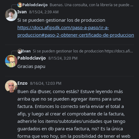
Pablodclavijo
Buenas. Una consulta, con la librería se puede gestionar la creación de certificados para producción o esos sí o sí deben hacerse a mano en la pag de AFIP? Grac
Ivan
8/15/24, 2:39 AM
Si se pueden gestionar los de produccion 
https://docs.afipsdk.com/paso-a-paso/ir-a-
produccion#paso-2-obtener-certificado-de-produccion
Ivan
Si se pueden gestionar los de produccion https://docs.afipsdk.com/paso-a-paso/ir-a-produccion#paso-2-obtener-certificado-de-produccion
Pablodclavijo
8/15/24, 3:20 PM
Gracias papu
Enzo
8/16/24, 12:03 PM
Buen día @user, como estás? Estuve leyendo más 
arriba que no se pueden agregar items para una 
factura. Entonces lo correcto sería enviar el total a 
afip, y luego al crear el comprobante de la factura, 
adherirle los items/subtotales/unidades que tengo 
guardados en db para esa factura, no? Es la única 
forma que veo hoy, sin la posibilidad de tener el web 