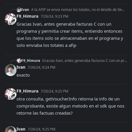
Ivan
A la AFIP se envia nomas los totales, no el detalle de Item, tenes otro web service que permite el envio de items pero no esta disponible para todos, AFIP debe
F9_Himura
7/26/24, 9:23 PM
Gracias Ivan, antes generaba facturas C con un 
programa y permitia crear items, entiendo entonces 
que los items solo se almacenaban en el programa y 
solo enviaba los totales a afip
F9_Himura
Gracias Ivan, antes generaba facturas C con un programa y permitia crear items, entiendo entonces que los items solo se almacenaban en el programa y solo enviab
Ivan
7/26/24, 9:24 PM
exacto
F9_Himura
7/26/24, 9:25 PM
otra consulta, getVoucherInfo retorna la info de un 
comprobante, existe algun metodo en el sdk que nos 
retorne las factuas creadas?
Ivan
7/26/24, 9:25 PM