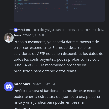
mradom1
lo probe y sigue dando errores .. encontre en el blog un codigo para probar y obtengo el error 500 igual
Ivan
7/24/24, 6:19 PM
Proba nuevamente, ya deberia darte el mensaje de 
error correspondiente. En modo desarrollo los 
servidores de AFIP no tienen disponibles los datos de 
todos los contribuyentes, podes probar cun su cuit 
33693450239 . Te recomiendo probarlo en 
produccion para obtener datos reales
mradom1
7/24/24, 7:42 PM
Perfecto, ahora si funciona .. puntualmente necesito 
poder tener la estructura del json para una persona 
fisica y una juridica para poder empezar a 
programar...