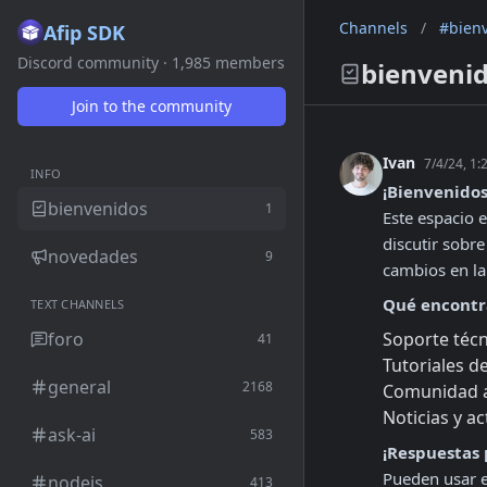
Channels
/
#bien
Afip SDK
Discord community · 1,985 members
bienveni
Join to the community
Ivan
7/4/24, 1:
INFO
¡Bienvenidos
bienvenidos
1
Este espacio e
discutir sobre
novedades
9
cambios en la
Qué encontr
TEXT CHANNELS
foro
Soporte técn
41
Tutoriales de
general
2168
Comunidad ac
Noticias y ac
ask-ai
583
¡Respuestas 
Pueden usar e
nodejs
413