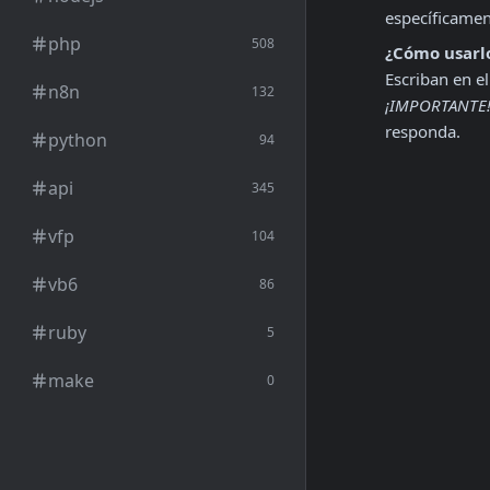
específicamen
php
508
¿Cómo usarl
n8n
132
¡IMPORTANTE
responda.
python
94
api
345
vfp
104
vb6
86
ruby
5
make
0