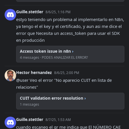
Guille.stettler
8/6/25, 1:16 PM
estyo teniendo un problema al implementarlo en N8n, 
ya tengo el el key y el certificado, y aun asi me dice el 
error que Necesita un access_token para usar el SDK 
en producción
Access token issue in n8n
›
4 messages · PODES ANALIZAR EL ERROR?
Hector hernandez
8/6/25, 2:00 PM
@user Veo el error "No aparecio CUIT en lista de 
relaciones"
CUIT validation error resolution
›
1 messages
Guille.stettler
8/7/25, 1:53 AM
cuando escaneo el qr me indica que El NÚMERO CAE 