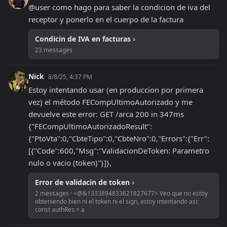
@user como hago para saber la condicion de iva del 
receptor y ponerlo en el cuerpo de la factura
Condicin de IVA en facturas
›
23 messages
Nick
8/8/25, 4:37 PM
Estoy intentando usar (en produccion por primera 
vez) el método FECompUltimoAutorizado y me 
devuelve este error: GET /arca 200 in 347ms 
{"FECompUltimoAutorizadoResult":
{"PtoVta":0,"CbteTipo":0,"CbteNro":0,"Errors":{"Err":
[{"Code":600,"Msg":"ValidacionDeToken: Parametro 
nulo o vacio (token)"}]},
Error de validacin de token
›
2 messages · <@&1333894833621827677> Veo que no estoy
obteniendo bien ni el token ni el sign, estoy intentando asi:
const authRes = a