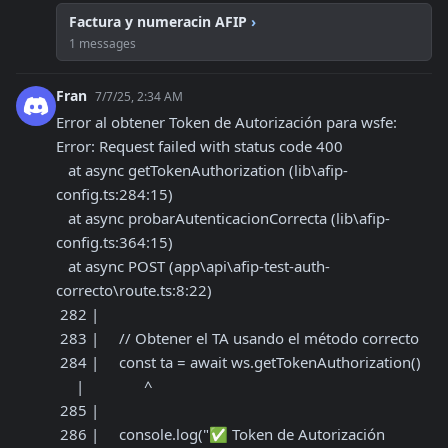
Factura y numeracin AFIP
›
1 messages
Fran
7/7/25, 2:34 AM
Error al obtener Token de Autorización para wsfe: 
Error: Request failed with status code 400

   at async getTokenAuthorization (lib\afip-
config.ts:284:15)

   at async probarAutenticacionCorrecta (lib\afip-
config.ts:364:15)

   at async POST (app\api\afip-test-auth-
correcto\route.ts:8:22)

 282 |

 283 |     // Obtener el TA usando el método correcto

 284 |     const ta = await ws.getTokenAuthorization()

     |               ^

 285 |

 286 |     console.log("✅ Token de Autorización 