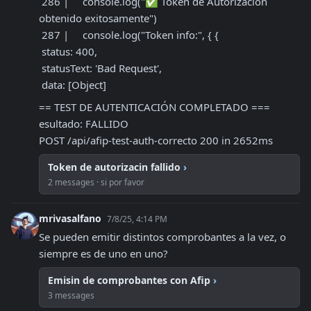
 286 |     console.log("✅ Token de Autorización 
obtenido exitosamente")

 287 |     console.log("Token info:", { {

 status: 400,

 statusText: 'Bad Request',

 data: [Object]
== TEST DE AUTENTICACIÓN COMPLETADO ===

esultado: FALLIDO

POST /api/afip-test-auth-correcto 200 in 2652ms
Token de autorizacin fallido
›
2 messages · si por favor
mrivasalfano
7/8/25, 4:14 PM
Se pueden emitir distintos comprobantes a la vez, o 
siempre es de uno en uno?
Emisin de comprobantes con Afip
›
3 messages