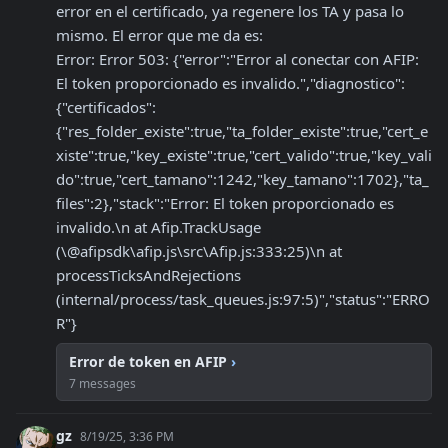
error en el certificado, ya regenere los TA y pasa lo 
mismo. El error que me da es:

Error: Error 503: {"error":"Error al conectar con AFIP: 
El token proporcionado es invalido.","diagnostico":
{"certificados":
{"res_folder_existe":true,"ta_folder_existe":true,"cert_e
xiste":true,"key_existe":true,"cert_valido":true,"key_vali
do":true,"cert_tamano":1242,"key_tamano":1702},"ta_
files":2},"stack":"Error: El token proporcionado es 
invalido.\n at Afip.TrackUsage 
(\@afipsdk\afip.js\src\Afip.js:333:25)\n at 
processTicksAndRejections 
(internal/process/task_queues.js:97:5)","status":"ERRO
R"}
Error de token en AFIP
›
7 messages
gz
8/19/25, 3:36 PM