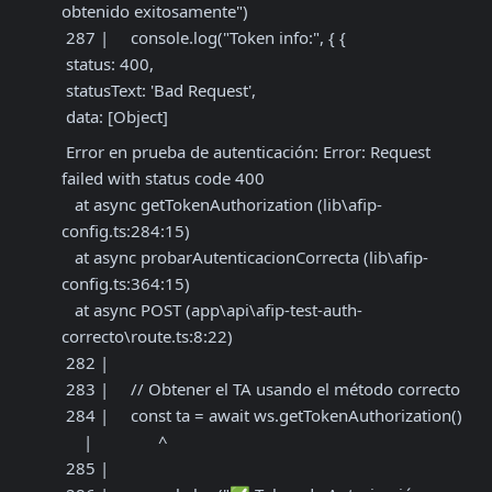
obtenido exitosamente")

 287 |     console.log("Token info:", { {

 status: 400,

 statusText: 'Bad Request',

 data: [Object]
 Error en prueba de autenticación: Error: Request 
failed with status code 400

   at async getTokenAuthorization (lib\afip-
config.ts:284:15)

   at async probarAutenticacionCorrecta (lib\afip-
config.ts:364:15)

   at async POST (app\api\afip-test-auth-
correcto\route.ts:8:22)

 282 |

 283 |     // Obtener el TA usando el método correcto

 284 |     const ta = await ws.getTokenAuthorization()

     |               ^

 285 |
