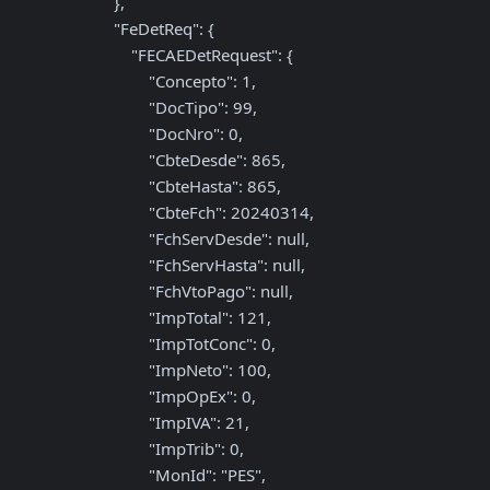
            },

            "FeDetReq": {

                "FECAEDetRequest": {

                    "Concepto": 1,

                    "DocTipo": 99,

                    "DocNro": 0,

                    "CbteDesde": 865,

                    "CbteHasta": 865,

                    "CbteFch": 20240314,

                    "FchServDesde": null,

                    "FchServHasta": null,

                    "FchVtoPago": null,

                    "ImpTotal": 121,

                    "ImpTotConc": 0,

                    "ImpNeto": 100,

                    "ImpOpEx": 0,

                    "ImpIVA": 21,

                    "ImpTrib": 0,

                    "MonId": "PES",
