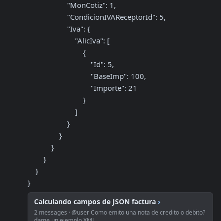
                    "MonCotiz": 1,

                    "CondicionIVAReceptorId": 5,

                    "Iva": {

                        "AlicIva": [

                            {

                                "Id": 5,

                                "BaseImp": 100,

                                "Importe": 21

                            }

                        ]

                    }

                }

            }

        }

    }

}
Calculando campos de JSON factura
›
2 messages · @user Como emito una nota de credito o debito?
dame un ejemplo XML