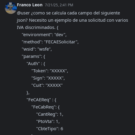
Franco Leon
7/21/25, 2:41 PM
@user ¿como se calcula cada campo del siguiente 
json? Necesito un ejemplo de una solicitud con varios 
IVA discriminados. {

    "environment": "dev",

    "method": "FECAESolicitar",

    "wsid": "wsfe",

    "params": {

        "Auth" : { 

            "Token": "XXXXX",

            "Sign": "XXXXX",

            "Cuit": "XXXXX"

        },

        "FeCAEReq" : {

            "FeCabReq": {

                "CantReg": 1,

                "PtoVta": 1,

                "CbteTipo": 6
