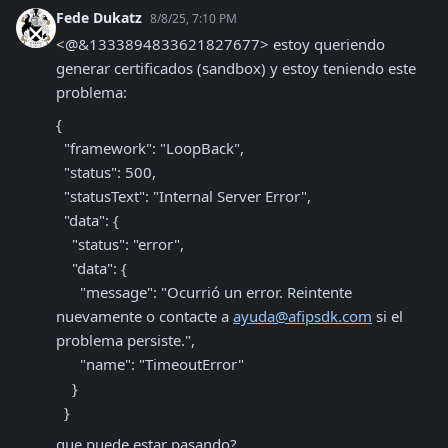
Fede Dukatz
8/8/25, 7:10 PM
<@&1333894833621827677> estoy queriendo 
generar certificados (sandbox) y estoy teniendo este 
problema:
{

  "framework": "LoopBack",

  "status": 500,

  "statusText": "Internal Server Error",

  "data": {

    "status": "error",

    "data": {

      "message": "Ocurrió un error. Reintente 
nuevamente o contacte a 
ayuda@afipsdk.com
 si el 
problema persiste.",

      "name": "TimeoutError"

    }

  }
que puede estar pasando?