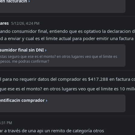
 en facturacin
›
lares
5/12/26, 4:24 PM
rando consumidor final, entiendo que es optativo la declaracion d
d a enviar y cual es el limite actual para poder emitir una factura
sumidor final sin DNI
›
stas seguro que ese es el monto? en otros lugares veo que el limite es
 pesos. me podras confirmar?
ual para no requerir datos del comprador es $417.288 en factura c
que ese es el monto? en otros lugares veo que el limite es 10 mi
entificacin comprador
›
4:31 PM
r a través de una api un remito de categoría otros