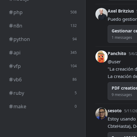
Axel Britzius
php
508
Puedo gestiona
n8n
132
Gestionar c
1 messages
python
94
api
345
Panchito
5/6/
@user

vfp
104
"La creación 
La creación de
vb6
86
PDF creation
ruby
5
9 messages
make
0
sesoto
5/11/26
Estoy usando 
CbteHasta), D