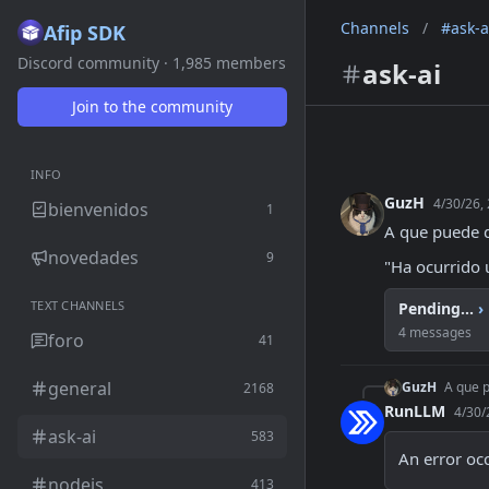
Channels
/
#ask-a
Afip SDK
Discord community · 1,985 members
ask-ai
Join to the community
INFO
GuzH
4/30/26,
bienvenidos
1
A que puede d
novedades
9
"Ha ocurrido u
TEXT CHANNELS
Pending...
›
4 messages
foro
41
general
GuzH
A que p
2168
RunLLM
4/30/
ask-ai
583
An error oc
nodejs
413