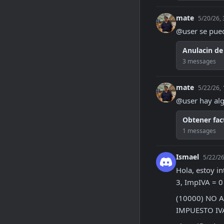
mate
5/20/26,
@user se pued
Anulacin de
3 messages
mate
5/22/26,
@user hay alg
Obtener fac
1 messages
Ismael
5/22/26
Hola, estoy i
3, ImpIVA = 0
(10000) NO 
IMPUESTO IV