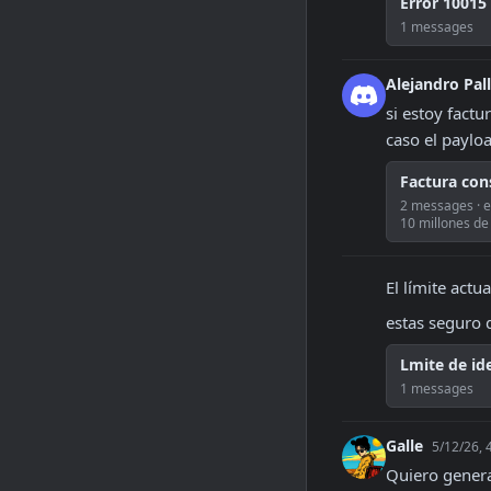
Error 10015
1 messages
Alejandro Pal
si estoy factu
caso el payloa
Factura con
2 messages · e
10 millones de
El límite act
estas seguro 
Lmite de id
1 messages
Galle
5/12/26, 
Quiero genera