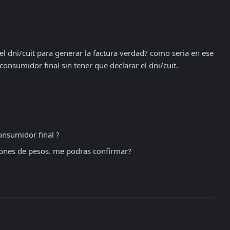
el dni/cuit para generar la factura verdad? como seria en ese 
 consumidor final sin tener que declarar el dni/cuit.
onsumidor final ?
llones de pesos. me podras confirmar?