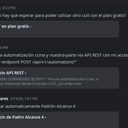
6, 8:22 PM
hay que esperar para poder utilizar otro cuit con el plan gratis?
 en plan gratis
›
54 PM
la automatización ccma y nuestra-parte vía API REST con mi acces
l endpoint POST /api/v1/automations?"
cin API REST
›
<@&1333894833621827677> "Para la automatización ccma, si
ias empresas desde mi propio CUIT, ¿el campo user
lares
5/19/26, 7:07 PM
zar automaticamente Padrón Alcance 4
in de Padrn Alcance 4
›