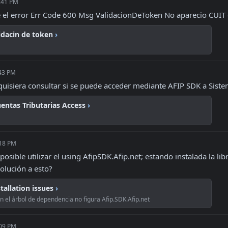
6:41 PM
 el error Err Code 600 Msg ValidacionDeToken No aparecio CUIT en
lidacin de token
›
:43 PM
quisiera consultar si se puede acceder mediante AFIP SDK a Siste
entas Tributarias Access
›
:18 PM
osible utilizar el using AfipSDK.Afip.net; estando instalada la lib
solución a esto?
tallation issues
›
n el árbol de dependencia no figura Afip.SDK.Afip.net
:09 PM