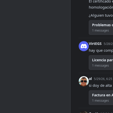
El certificado
homologación 
¿Alguien tuvo
Problemas 
1 messages
VirtEGS
5/28/2
hay que compr
Licencia pa
1 messages
al
5/29/26, 6:2
si doy de alta
Factura en
1 messages