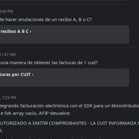
 3:49 PM
e hacer anulaciones de un recibo A, B o C?
 recibos A B C
›
 11:47 AM
una manera de obtener las facturas de 1 cuit?
turas por CUIT
›
, 7:23 PM
ntegrando facturación electrónica con el SDK para un Monotributist
 e IVA array vacío, AFIP devuelve:
AUTORIZADO A EMITIR COMPROBANTES - LA CUIT INFORMADA 
A.