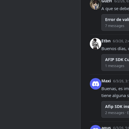
GuzH
6/2/26, 
A que se debe
Error de va
7 messages
Etbn
6/3/26, 2
Buenos días, 
AFIP SDK Cu
1 messages
Maxi
6/3/26, 3
Buenas, es imp
tiene alguna 
Afip SDK ins
2 messages · E
agus
6/3/26, 5