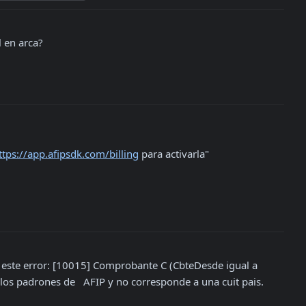
l en arca?
ttps://app.afipsdk.com/billing
 para activarla"

a este error: [10015] Comprobante C (CbteDesde igual a 
s padrones de   AFIP y no corresponde a una cuit pais.