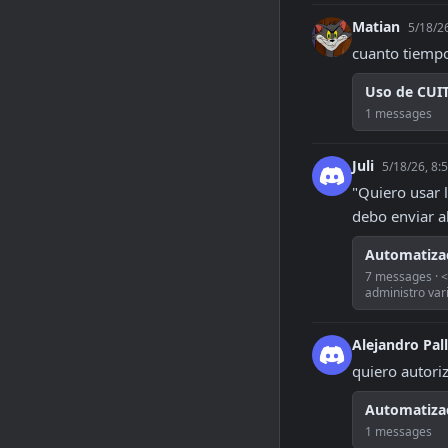
Matian
5/18/2
cuanto tiempo 
Uso de CUIT
1 messages
Juli
5/18/26, 8:
"Quiero usar 
debo enviar a
Automatiza
7 messages · 
administro var
Alejandro Pal
quiero autori
Automatizac
1 messages