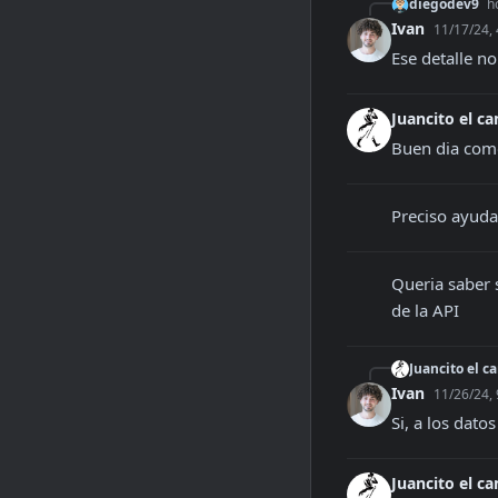
diegodev9
h
Ivan
11/17/24,
Ese detalle no
Juancito el c
Buen dia com
Preciso ayuda
Queria saber 
de la API
Juancito el 
Ivan
11/26/24,
Si, a los dato
Juancito el c