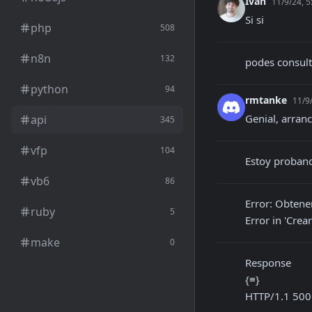
Ivan
11/9/24, 
Si si
php
508
n8n
132
podes consult
python
94
rmtanke
11/9
Genial, arran
api
345
vfp
104
Estoy proband
vb6
86
Error: Obtener
ruby
5
Error in 'Crea
make
0
Response

{≡}

HTTP/1.1 500 