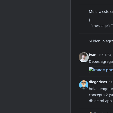
Me tira este 
{

  "message":
Si bien lo ag
Ivan
11/11/24,
Debes agregar
diegodev9
11
hola! tengo un
concepto 2 (se
db de mi app 