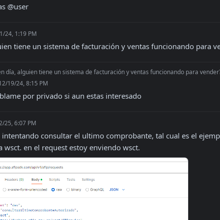
as @user
1/24, 1:19 PM
uien tiene un sistema de facturación y ventas funcionando para v
n día, alguien tiene un sistema de facturación y ventas funcionando para vender
12/19/24, 8:15 PM
blame por privado si aun estas interesado
2/25, 6:07 PM
 intentando consultar el ultimo comprobante, tal cual es el ejem
a wsct. en el request estoy enviendo wsct.