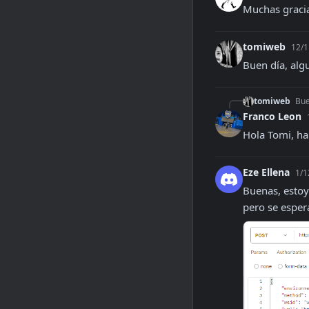
Muchas graci
tomiweb
12/1
Buen día, alg
tomiweb
Bue
Franco Leon
Hola Tomi, ha
Eze Ellena
1/1
Buenas, estoy
pero se esper