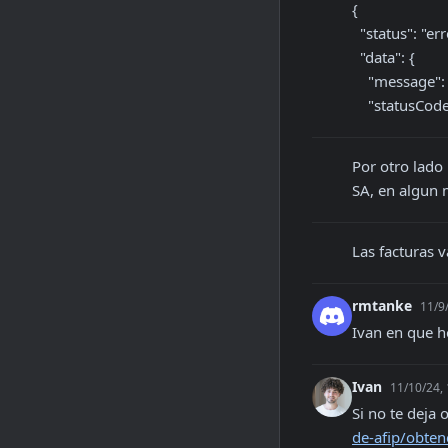
{

  "status": "error",

  "data": {

    "message": "AFIP caducó la sesión, inténtelo nuevamente.",

    "statusCo
Por otro lado 
SA, en algun
Las facturas v
rmtanke
11/9
Ivan en que h
Ivan
11/10/24,
Si no te deja
de-afip/obten