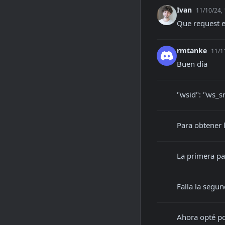
Ivan
11/10/24,
Que request e
rmtanke
11/1
Buen día
"wsid": "ws_s
Para obtener 
La primera par
Falla la segu
Ahora opté po