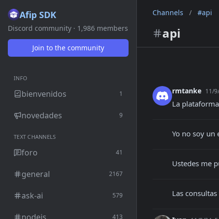
Channels
/
#api
Afip SDK
Discord community · 1,986 members
api
Join to the community
INFO
rmtanke
11/9
bienvenidos
1
La plataforma
novedades
9
Yo no soy un 
TEXT CHANNELS
foro
41
Ustedes me p
general
2167
Las consultas 
ask-ai
579
nodejs
413