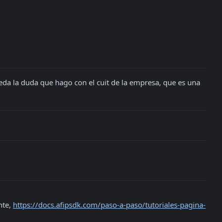
ueda la duda que hago con el cuit de la empresa, que es una 
te, 
https://docs.afipsdk.com/paso-a-paso/tutoriales-pagina-